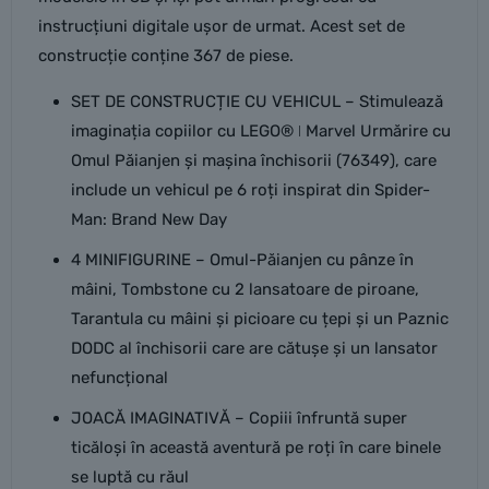
instrucțiuni digitale ușor de urmat. Acest set de
construcție conține 367 de piese.
SET DE CONSTRUCȚIE CU VEHICUL – Stimulează
imaginația copiilor cu LEGO® ǀ Marvel Urmărire cu
Omul Păianjen și mașina închisorii (76349), care
include un vehicul pe 6 roți inspirat din Spider-
Man: Brand New Day
4 MINIFIGURINE – Omul-Păianjen cu pânze în
mâini, Tombstone cu 2 lansatoare de piroane,
Tarantula cu mâini și picioare cu țepi și un Paznic
DODC al închisorii care are cătușe și un lansator
nefuncțional
JOACĂ IMAGINATIVĂ – Copiii înfruntă super
ticăloși în această aventură pe roți în care binele
se luptă cu răul