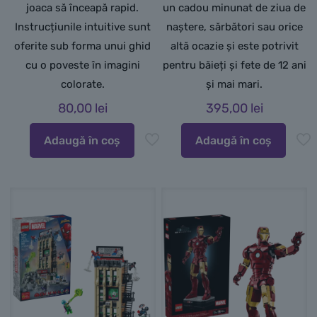
joaca să înceapă rapid.
un cadou minunat de ziua de
Instrucțiunile intuitive sunt
naștere, sărbători sau orice
oferite sub forma unui ghid
altă ocazie și este potrivit
cu o poveste în imagini
pentru băieți și fete de 12 ani
colorate.
și mai mari
.
80,00
lei
395,00
lei
Adaugă în coș
Adaugă în coș