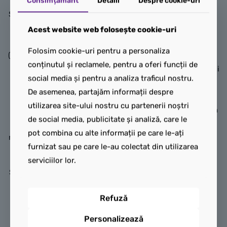
Consimțământ
Detalii
Despre cookie-uri
construcție cu supereroi.
Setul de construcție și joacă
Spin și Electro într-o
Acest website web folosește cookie-uri
LEGO Figurină erou
urmărire cu dino-vehicule
Folosim cookie-uri pentru a personaliza
Omul Păianjen
(11198) este conceput pentru
conținutul și reclamele, pentru a oferi funcții de
a dezvolta încrederea
Dă viață acțiunii cu supereroi
social media și pentru a analiza traficul nostru.
creativă a copiilor, a le
din Spider-Man: Brand New
De asemenea, partajăm informații despre
îmbunătăți abilitățile de
Day cu setul de construcție
utilizarea site-ului nostru cu partenerii noștri
rezolvare a problemelor și a
Figurină erou Omul Păianjen
de social media, publicitate și analiză, care le
le inspira joaca fantezistă
(76346), complet articulată.
pot combina cu alte informații pe care le-ați
nelimitată băieților și fetelor
Această figurină LEGO® ǀ
furnizat sau pe care le-au colectat din utilizarea
de 4 ani și mai mari.
Marvel articulată, cu
serviciilor lor.
înălțimea de 36 cm, oferă
Setul recreează acțiunea din
copiilor nenumărate
sezonul „Dino-Webs” al
posibilități pentru joacă și
Refuză
serialului TV Păienjenelul
decor.
Marvel și prietenii lui
Personalizează