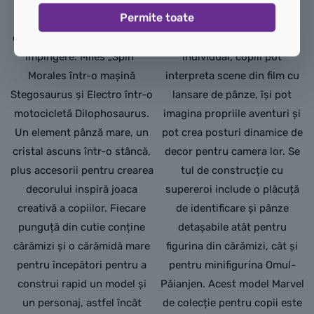
uimitori. Include 2
Cu 24 de puncte de
Permite toate
minifigurine supereroi și 2
articulație, incluzând
dino-vehicule acționate prin
degetele care se mișcă
împingere: Miles „Spin”
individual, copiii pot
Morales într-o mașină
interpreta scene din film cu
Stegosaurus și Electro într-o
lansare de pânze, își pot
motocicletă Dilophosaurus.
imagina propriile aventuri și
Un element pânză mare, un
pot crea posturi dinamice de
cristal ascuns într-o stâncă,
decor pentru camera lor. Se
plus accesorii pentru crearea
tul de construcție cu
decorului inspiră joaca
supereroi include o plăcuță
creativă a copiilor. Fiecare
de identificare și pânze
punguță din cutie conține
detașabile atât pentru
cărămizi și o cărămidă mare
figurina din cărămizi, cât și
pentru începători pentru a
pentru minifigurina Omul-
construi rapid un model și
Păianjen. Acest model Marvel
un personaj, astfel încât
de colecție pentru copii este