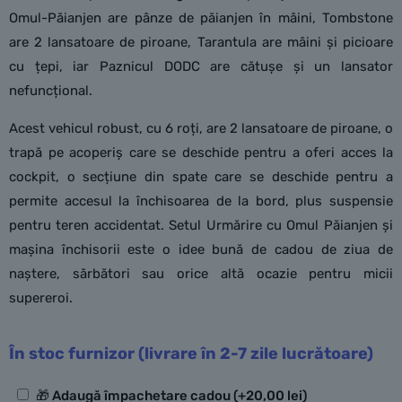
Omul-Păianjen are pânze de păianjen în mâini, Tombstone
are 2 lansatoare de piroane, Tarantula are mâini și picioare
cu țepi, iar Paznicul DODC are cătușe și un lansator
nefuncțional.
Acest vehicul robust, cu 6 roți, are 2 lansatoare de piroane, o
trapă pe acoperiș care se deschide pentru a oferi acces la
cockpit, o secțiune din spate care se deschide pentru a
permite accesul la închisoarea de la bord, plus suspensie
pentru teren accidentat. Setul Urmărire cu Omul Păianjen și
mașina închisorii este o idee bună de cadou de ziua de
naștere, sărbători sau orice altă ocazie pentru micii
supereroi.
În stoc furnizor (livrare în 2-7 zile lucrătoare)
Opțiuni
🎁 Adaugă împachetare cadou
(+
20,00
lei
)