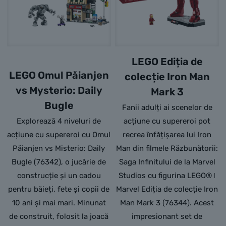
LEGO Ediția de
LEGO Omul Păianjen
colecție Iron Man
vs Mysterio: Daily
Mark 3
Bugle
Fanii adulți ai scenelor de
Explorează 4 niveluri de
acțiune cu supereroi pot
acțiune cu supereroi cu Omul
recrea înfățișarea lui Iron
Păianjen vs Misterio: Daily
Man din filmele Răzbunătorii:
Bugle (76342), o jucărie de
Saga Infinitului de la Marvel
construcție și un cadou
Studios cu figurina LEGO® ǀ
pentru băieți, fete și copii de
Marvel Ediția de colecție Iron
10 ani și mai mari. Minunat
Man Mark 3 (76344). Acest
de construit, folosit la joacă
impresionant set de