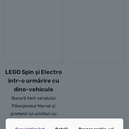
LEGO Spin și Electro
într-o urmărire cu
dino-vehicule
Bucură fanii serialului
Păienjenelul Marvel și
prietenii lui uimitori cu
această jucărie de