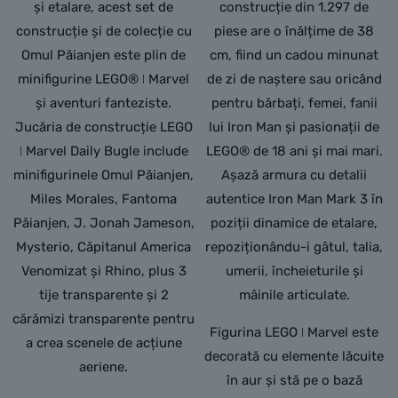
și etalare, acest set de
construcție din 1.297 de
construcție și de colecție cu
piese are o înălțime de 38
Omul Păianjen este plin de
cm, fiind un cadou minunat
minifigurine LEGO® ǀ Marvel
de zi de naștere sau oricând
și aventuri fanteziste.
pentru bărbați, femei, fanii
Jucăria de construcție LEGO
lui Iron Man și pasionații de
ǀ Marvel Daily Bugle include
LEGO® de 18 ani și mai mari.
minifigurinele Omul Păianjen,
Așază armura cu detalii
Miles Morales, Fantoma
autentice Iron Man Mark 3 în
Păianjen, J. Jonah Jameson,
poziții dinamice de etalare,
Mysterio, Căpitanul America
repoziționându-i gâtul, talia,
Venomizat și Rhino, plus 3
umerii, încheieturile și
tije transparente și 2
mâinile articulate.
cărămizi transparente pentru
Figurina LEGO ǀ Marvel este
a crea scenele de acțiune
decorată cu elemente lăcuite
aeriene.
în aur și stă pe o bază