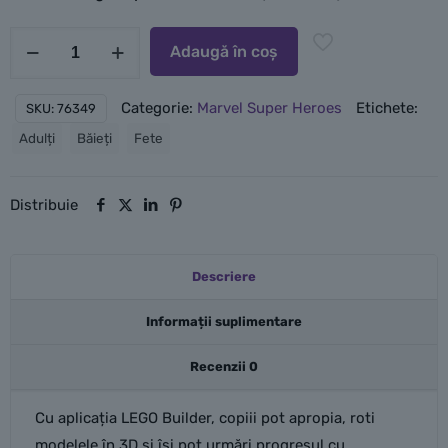
suplimentare
Cantitate
Adaugă în coș
LEGO
Urmărire
Categorie:
Marvel Super Heroes
Etichete:
SKU:
76349
cu
Adulți
Băieți
Fete
Omul
Păianjen
și
Distribuie
mașina
închisorii
Descriere
Informații suplimentare
Recenzii
0
Cu aplicația LEGO Builder, copiii pot apropia, roti
modelele în 3D și își pot urmări progresul cu