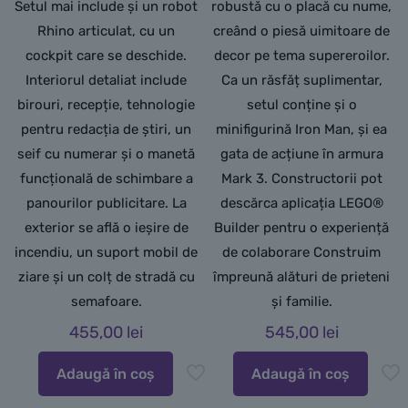
Setul mai include și un robot
robustă cu o placă cu nume,
Rhino articulat, cu un
creând o piesă uimitoare de
cockpit care se deschide.
decor pe tema supereroilor.
Interiorul detaliat include
Ca un răsfăț suplimentar,
birouri, recepție, tehnologie
setul conține și o
pentru redacția de știri, un
minifigurină Iron Man, și ea
seif cu numerar și o manetă
gata de acțiune în armura
funcțională de schimbare a
Mark 3. Constructorii pot
panourilor publicitare. La
descărca aplicația LEGO®
exterior se află o ieșire de
Builder pentru o experiență
incendiu, un suport mobil de
de colaborare Construim
ziare și un colț de stradă cu
împreună alături de prieteni
semafoare.
și familie.
455,00
lei
545,00
lei
Adaugă în coș
Adaugă în coș