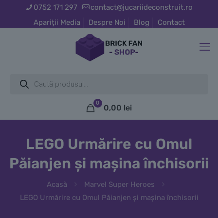
0752 171 297
contact@jucariideconstruit.ro
Apariții Media
Despre Noi
Blog
Contact
Products
search
0
0,00
lei
LEGO Urmărire cu Omul
Păianjen și mașina închisorii
Acasă
Marvel Super Heroes
LEGO Urmărire cu Omul Păianjen și mașina închisorii