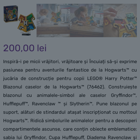
200,00
lei
Inspiră-i pe micii vrăjitori, vrăjitoare și Încuiați să-și exprime
pasiunea pentru aventurile fantastice de la Hogwarts™ cu
jucăria de construcție pentru copii LEGO® Harry Potter™
Blazonul caselor de la Hogwarts™ (76462). Construiește
blazonul cu animalele-simbol ale caselor Gryffindor™,
Hufflepuff™, Ravenclaw ™ și Slytherin™. Pune blazonul pe
suport, alături de stindardul atașat inscripționat cu mottoul
Hogwarts™. Ridică simbolurile animalelor pentru a descoperi
compartimentele ascunse, care conțin obiecte emblematice:
sabia lui Gryffindor, Cupa Hufflepuff, Diadema Ravenclaw și