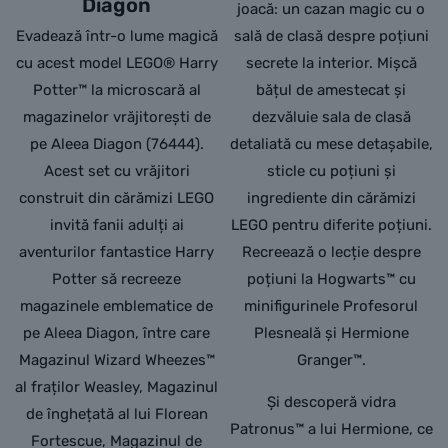
Diagon
joacă: un cazan magic cu o
Evadează într-o lume magică
sală de clasă despre poțiuni
cu acest model LEGO® Harry
secrete la interior. Mișcă
Potter™ la microscară al
bățul de amestecat și
magazinelor vrăjitorești de
dezvăluie sala de clasă
pe Aleea Diagon (76444).
detaliată cu mese detașabile,
Acest set cu vrăjitori
sticle cu poțiuni și
construit din cărămizi LEGO
ingrediente din cărămizi
invită fanii adulți ai
LEGO pentru diferite poțiuni.
aventurilor fantastice Harry
Recreează o lecție despre
Potter să recreeze
poțiuni la Hogwarts™ cu
magazinele emblematice de
minifigurinele Profesorul
pe Aleea Diagon, între care
Plesneală și Hermione
Magazinul Wizard Wheezes™
Granger™.
al fraților Weasley, Magazinul
Și descoperă vidra
de înghețată al lui Florean
Patronus™ a lui Hermione, ce
Fortescue, Magazinul de