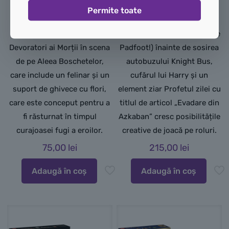
Hagrid pe motocicletă și pe
care un stâlp de iluminat
Permite toate
Harry Potter în ataș.
construibil unde Harry a
Plasează cele 2 minifigurine
așteptat (și a fost speriat de
Devoratori ai Morții în scena
Padfoot!) înainte de sosirea
de pe Aleea Boschetelor,
autobuzului Knight Bus,
care include un felinar și un
cufărul lui Harry și un
suport de ghivece cu flori,
element ziar Profetul zilei cu
care este conceput pentru a
titlul de articol „Evadare din
fi răsturnat în timpul
Azkaban” cresc posibilitățile
curajoasei fugi a eroilor.
creative de joacă pe roluri.
75,00
lei
215,00
lei
Adaugă în coș
Adaugă în coș