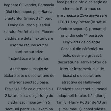
face parte dintr-o colecție de
baghete Ollivander, Farmacia
elemente Patronus ce
Dlui Mulpepper, plus Banca
marchează a 25-a aniversare
vrăjitorilor Gringotts™, barul
LEGO Harry Potter (în seturi
Leaky Cauldron și sediul
vândute separat), precum și
ziarului Profetul zilei. Fiecare
unul din cele 14 portrete
clădire are detalii exterioare
Hogwarts de colecție.
ușor de recunoscut și
Cazanul din cărămizi, cu
conține surprize
bule, devine o grozavă
încântătoare la interior.
decorațiune Harry Potter de
Acest model magic de
interior între sesiunile de
etalare este o decorațiune de
joacă și o decorațiune
interior spectaculoasă.
atractivă de Halloween.
Etalează-l fie ca o stradă cu
Dăruiește acest set cu model
2 laturi, fie ca un șir lung de
adaptabil fetelor, băieților și
clădiri sau împarte-l în 5
fanilor Harry Potter de 10 ani
secțiuni pentru a-l examina
și mai mari. Și construiește