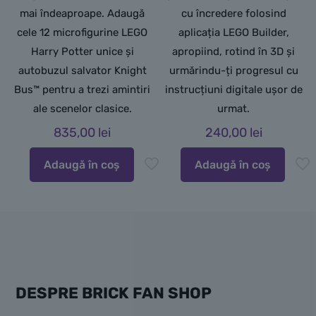
mai îndeaproape. Adaugă
cu încredere folosind
cele 12 microfigurine LEGO
aplicația LEGO Builder,
Harry Potter unice și
apropiind, rotind în 3D și
autobuzul salvator Knight
urmărindu-ți progresul cu
Bus™ pentru a trezi amintiri
instrucțiuni digitale ușor de
ale scenelor clasice.
urmat.
835,00
lei
240,00
lei
Adaugă în coș
Adaugă în coș
DESPRE BRICK FAN SHOP