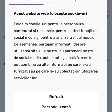
motocicletă LEGO® Harry
superioare pot fi desprinse
Potter™ (76459) pentru copii.
pentru acces ușor la interior,
Acest website web folosește cookie-uri
Acest set de construcție
unde găsești paturi mobile și
magic este un mic cadou
un candelabru care se
Folosim cookie-uri pentru a personaliza
distractiv pentru băieți, fete
leagănă pentru ca joaca să
conținutul și reclamele, pentru a oferi funcții de
și fani de 8 ani și mai mari de
fie realistă.
social media și pentru a analiza traficul nostru.
ziua lor de naștere. Include
De asemenea, partajăm informații despre
Acest set de construcție cu
primul model LEGO la scară
utilizarea site-ului nostru cu partenerii noștri
jucărie magică include și 5
de minifigurină al
de social media, publicitate și analiză, care le
personaje LEGO Harry Potter
motocicletei zburătoare a lui
pot combina cu alte informații pe care le-ați
– Harry Potter, Ernie Prang,
Hagrid, 4 minifigurine LEGO
furnizat sau pe care le-au colectat din utilizarea
Stan Shunpike, o vrăjitoare
Harry Potter și o
serviciilor lor.
adormită și Padfoot™ –
miniconstrucție scenă de pe
pentru a recrea scene
Aleea Boschetelor pentru a
memorabile din Harry Potter
Refuză
inspira joaca creativă.
și prizonierul din Azkaban™.
Personalizează
Așază minifigurina Rubeus
Alte detalii autentice, între