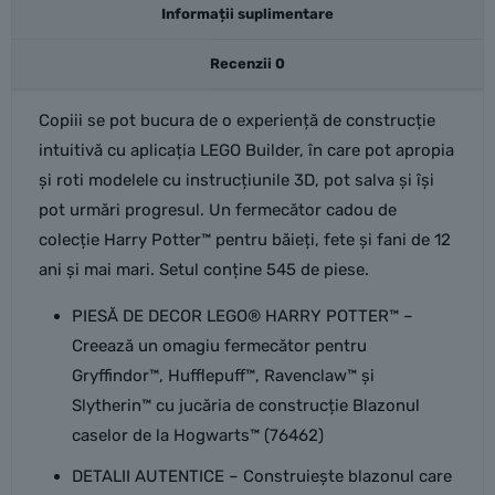
Informații suplimentare
Recenzii
0
Copiii se pot bucura de o experiență de construcție
intuitivă cu aplicația LEGO Builder, în care pot apropia
și roti modelele cu instrucțiunile 3D, pot salva și își
pot urmări progresul. Un fermecător cadou de
colecție Harry Potter™ pentru băieți, fete și fani de 12
ani și mai mari. Setul conține 545 de piese.
PIESĂ DE DECOR LEGO® HARRY POTTER™ –
Creează un omagiu fermecător pentru
Gryffindor™, Hufflepuff™, Ravenclaw™ și
Slytherin™ cu jucăria de construcție Blazonul
caselor de la Hogwarts™ (76462)
DETALII AUTENTICE – Construiește blazonul care