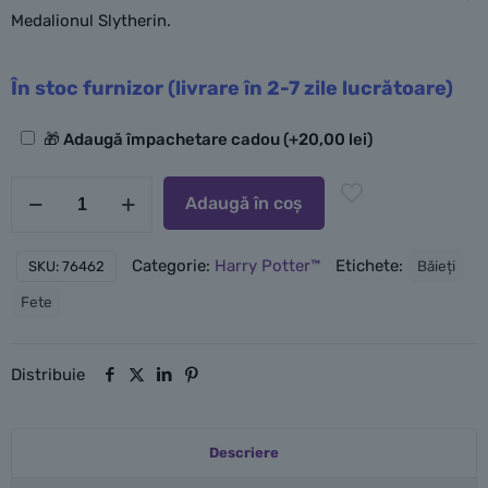
Medalionul Slytherin.
În stoc furnizor (livrare în 2-7 zile lucrătoare)
Opțiuni
🎁 Adaugă împachetare cadou
(+
20,00
lei
)
suplimentare
Cantitate
Adaugă în coș
LEGO
Blazonul
Categorie:
Harry Potter™
Etichete:
Băieți
SKU:
76462
caselor
Fete
de
la
Hogwarts™
Distribuie
Descriere