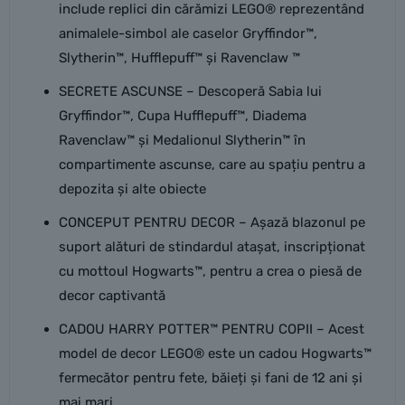
include replici din cărămizi LEGO® reprezentând
animalele-simbol ale caselor Gryffindor™,
Slytherin™, Hufflepuff™ și Ravenclaw ™
SECRETE ASCUNSE – Descoperă Sabia lui
Gryffindor™, Cupa Hufflepuff™, Diadema
Ravenclaw™ și Medalionul Slytherin™ în
compartimente ascunse, care au spațiu pentru a
depozita și alte obiecte
CONCEPUT PENTRU DECOR – Așază blazonul pe
suport alături de stindardul atașat, inscripționat
cu mottoul Hogwarts™, pentru a crea o piesă de
decor captivantă
CADOU HARRY POTTER™ PENTRU COPII – Acest
model de decor LEGO® este un cadou Hogwarts™
fermecător pentru fete, băieți și fani de 12 ani și
mai mari