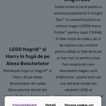
Toată lumea la bord pentru o
aventură palpitantă în Knight
Bus™ cu această jucărie cu
vehicul magic LEGO® Harry
Potter™ pentru copii (76446).
O idee unică de cadou de zi
de naștere sau oricând
LEGO Hagrid™ și
pentru băieți și fete de 8 ani
Harry în fugă de pe
și mai mari și pentru orice
Aleea Boschetelor
fani ocazionali care
Retrăiește fuga lui Hagrid™ și
descoperă magia Lumii
Harry de pe Aleea
Vrăjitoriilor, acesta este cel
Boschetelor din calea
mai detaliat model din
Devoratorilor Morții din
cărămizi LEGO al
Harry Potter și Talismanele
emblematicul autobuz cu trei
Morții cu această jucărie cu
etaje Knight Bus. Nivelurile
Consimțământ
Detalii
Despre cookie-uri