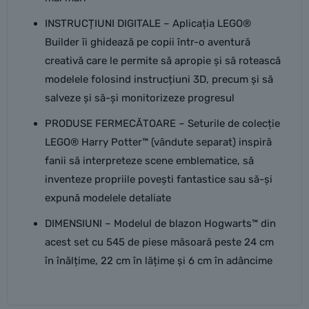
INSTRUCȚIUNI DIGITALE – Aplicația LEGO®
Builder îi ghidează pe copii într-o aventură
creativă care le permite să apropie și să rotească
modelele folosind instrucțiuni 3D, precum și să
salveze și să-și monitorizeze progresul
PRODUSE FERMECĂTOARE – Seturile de colecție
LEGO® Harry Potter™ (vândute separat) inspiră
fanii să interpreteze scene emblematice, să
inventeze propriile povești fantastice sau să-și
expună modelele detaliate
DIMENSIUNI – Modelul de blazon Hogwarts™ din
acest set cu 545 de piese măsoară peste 24 cm
în înălțime, 22 cm în lățime și 6 cm în adâncime