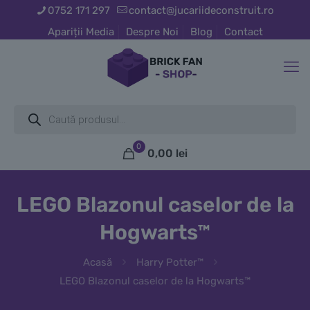
0752 171 297
contact@jucariideconstruit.ro
Apariții Media
Despre Noi
Blog
Contact
Products
search
0
0,00
lei
LEGO Blazonul caselor de la
Hogwarts™
Acasă
Harry Potter™
LEGO Blazonul caselor de la Hogwarts™