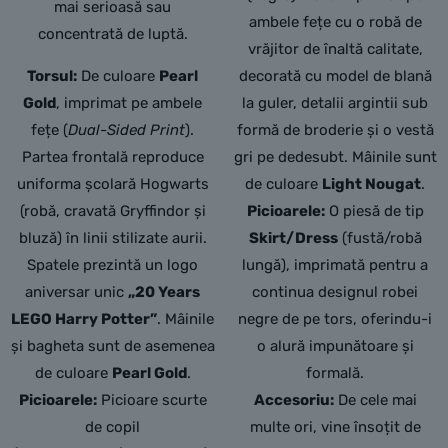
mai serioasă sau
ambele fețe cu o robă de
concentrată de luptă.
vrăjitor de înaltă calitate,
Torsul:
De culoare
Pearl
decorată cu model de blană
Gold
,
imprimat pe ambele
la guler,
detalii argintii sub
fețe (
Dual-Sided Print
).
formă de broderie și o vestă
Partea frontală reproduce
gri pe dedesubt.
Mâinile sunt
uniforma școlară Hogwarts
de culoare
Light Nougat
.
(robă,
cravată Gryffindor și
Picioarele:
O piesă de tip
bluză) în linii stilizate aurii.
Skirt/Dress
(fustă/robă
Spatele prezintă un logo
lungă),
imprimată pentru a
aniversar unic
„20 Years
continua designul robei
LEGO Harry Potter”
.
Mâinile
negre de pe tors,
oferindu-i
și bagheta sunt de asemenea
o alură impunătoare și
de culoare
Pearl Gold
.
formală.
Picioarele:
Picioare scurte
Accesoriu:
De cele mai
de copil
multe ori, vine însoțit de