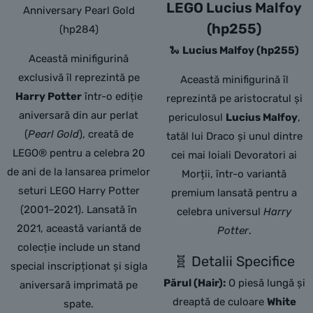
LEGO Lucius Malfoy
Anniversary Pearl Gold
(hp255)
(hp284)
🐍
Lucius Malfoy (hp255)
Această minifigurină
exclusivă îl reprezintă pe
Această minifigurină îl
Harry Potter
într-o ediție
reprezintă pe aristocratul și
aniversară din aur perlat
periculosul
Lucius Malfoy
,
(
Pearl Gold
),
creată de
tatăl lui Draco și unul dintre
LEGO® pentru a celebra 20
cei mai loiali Devoratori ai
de ani de la lansarea primelor
Morții,
într-o variantă
seturi LEGO Harry Potter
premium lansată pentru a
(2001–2021).
Lansată în
celebra universul
Harry
2021,
această variantă de
Potter
.
colecție include un stand
🧬 Detalii Specifice
special inscripționat și sigla
Părul (Hair):
O piesă lungă și
aniversară imprimată pe
dreaptă de culoare
White
spate.