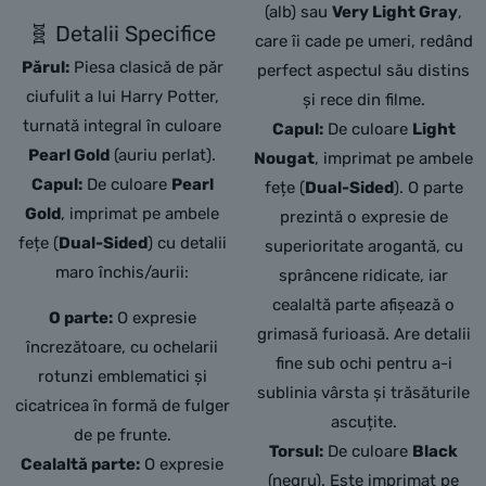
(alb) sau
Very Light Gray
,
🧬 Detalii Specifice
care îi cade pe umeri,
redând
Părul:
Piesa clasică de păr
perfect aspectul său distins
ciufulit a lui Harry Potter,
și rece din filme.
turnată integral în culoare
Capul:
De culoare
Light
Pearl Gold
(auriu perlat).
Nougat
,
imprimat pe ambele
Capul:
De culoare
Pearl
fețe (
Dual-Sided
).
O parte
Gold
,
imprimat pe ambele
prezintă o expresie de
fețe (
Dual-Sided
) cu detalii
superioritate arogantă,
cu
maro închis/aurii:
sprâncene ridicate,
iar
cealaltă parte afișează o
O parte:
O expresie
grimasă furioasă.
Are detalii
încrezătoare,
cu ochelarii
fine sub ochi pentru a-i
rotunzi emblematici și
sublinia vârsta și trăsăturile
cicatricea în formă de fulger
ascuțite.
de pe frunte.
Torsul:
De culoare
Black
Cealaltă parte:
O expresie
(negru).
Este imprimat pe