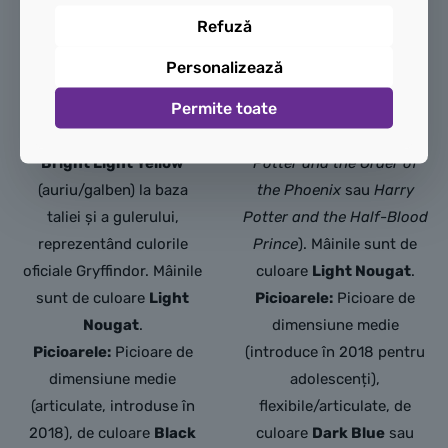
Torsul:
De culoare
Dark
jachetă cu fermoar,
Refuză
Red
(roșu închis).
Este
hanorac cu glugă pe spate
imprimat pe ambele fețe
și falduri lejere, reflectând
Personalizează
cu un pulover tricotat,
stilul său vestimentar din
Permite toate
decorat cu dungi
afara orelor de curs
orizontale în nuanțe de
(specific filmelor
Harry
Bright Light Yellow
Potter and the Order of
(auriu/galben) la baza
the Phoenix
sau
Harry
taliei și a gulerului,
Potter and the Half-Blood
reprezentând culorile
Prince
). Mâinile sunt de
oficiale Gryffindor.
Mâinile
culoare
Light Nougat
.
sunt de culoare
Light
Picioarele:
Picioare de
Nougat
.
dimensiune medie
Picioarele:
Picioare de
(introduce în 2018 pentru
dimensiune medie
adolescenți),
(articulate,
introduse în
flexibile/articulate, de
2018),
de culoare
Black
culoare
Dark Blue
sau