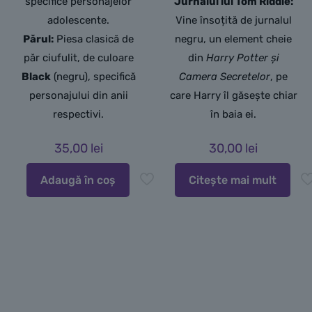
specifice personajelor
Jurnalul lui Tom Riddle:
adolescente.
Vine însoțită de jurnalul
Părul:
Piesa clasică de
negru,
un element cheie
păr ciufulit, de culoare
din
Harry Potter și
Black
(negru), specifică
Camera Secretelor
, pe
personajului din anii
care Harry îl găsește chiar
respectivi.
în baia ei.
35,00
lei
30,00
lei
Adaugă în coș
Citește mai mult