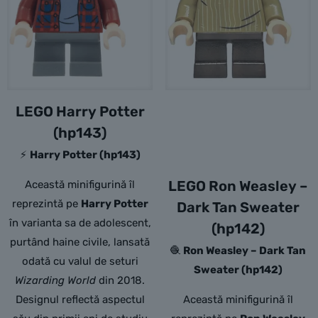
LEGO Harry Potter
(hp143)
⚡
Harry Potter (hp143)
LEGO Ron Weasley –
Această minifigurină îl
reprezintă pe
Harry Potter
Dark Tan Sweater
în varianta sa de adolescent,
(hp142)
purtând haine civile, lansată
🧶
Ron Weasley – Dark Tan
odată cu valul de seturi
Sweater (hp142)
Wizarding World
din 2018.
Designul reflectă aspectul
Această minifigurină îl