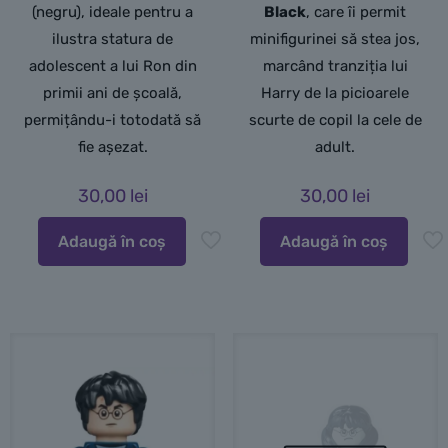
(negru),
ideale pentru a
Black
, care îi permit
ilustra statura de
minifigurinei să stea jos,
adolescent a lui Ron din
marcând tranziția lui
primii ani de școală,
Harry de la picioarele
permițându-i totodată să
scurte de copil la cele de
fie așezat.
adult.
30,00
lei
30,00
lei
Adaugă în coș
Adaugă în coș