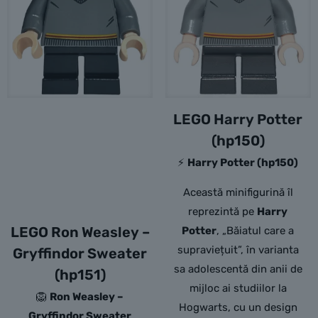
LEGO Harry Potter
(hp150)
⚡
Harry Potter (hp150)
Această minifigurină îl
reprezintă pe
Harry
LEGO Ron Weasley –
Potter
, „Băiatul care a
supraviețuit”, în varianta
Gryffindor Sweater
sa adolescentă din anii de
(hp151)
mijloc ai studiilor la
🦁
Ron Weasley –
Hogwarts, cu un design
Gryffindor Sweater