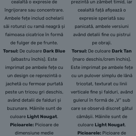
cealaltă o expresie de
prezintă un zâmbet timid, iar
îngrijorare sau concentrare.
cealaltă față afișează o
Ambele fețe includ ochelarii
expresie speriată sau
săi rotunzi cu ramă neagră și
panicată, ambele versiuni
faimoasa cicatrice în formă
având detalii fine cu pistrui
de fulger de pe frunte.
pe obraji.
Torsul:
De culoare
Dark Blue
Torsul:
De culoare
Dark Tan
(albastru închis). Este
(maro deschis/crem închis).
imprimat pe ambele fețe cu
Este imprimat pe ambele fețe
un design ce reprezintă o
cu un pulover simplu de lână
jachetă cu fermoar purtată
tricotat, texturat cu linii
peste un tricou gri deschis,
verticale fine și falduri, având
având detalii de falduri și
gulerul în formă de „V” sub
buzunare. Mâinile sunt de
care se observă discret gâtul
culoare
Light Nougat
.
cămășii. Mâinile sunt de
Picioarele:
Picioare de
culoare
Light Nougat
.
dimensiune medie
Picioarele:
Picioare de