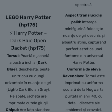
spectrală:
Aspect translucid și
LEGO Harry Potter
palid:
Întreaga
(hp175)
minifigurină folosește
⚡ Harry Potter –
nuanțe de gri deschis și
Dark Blue Open
albastru stins,
capturând
Jacket (hp175)
perfect estetica unei
Torsul:
Poartă o jachetă
fantome din universul
albastru închis (
Dark
Harry Potter.
Blue
), descheiată, peste
Uniformă de elevă
un tricou cu dungi
Ravenclaw:
Torsul este
orizontale în nuanțe de gri
imprimat cu uniforma
(Light/Dark Bluish Gray).
școlară de la Hogwarts,
Pe spate, jacheta are
purtată în anii ’40,
cu
imprimate cutele glugii.
detalii discrete ale
Chipul:
Are fața standard
emblemei și cravatei.