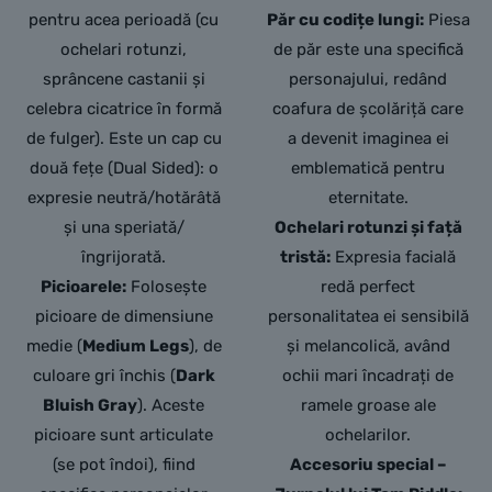
pentru acea perioadă (cu
Păr cu codițe lungi:
Piesa
ochelari rotunzi,
de păr este una specifică
sprâncene castanii și
personajului,
redând
celebra cicatrice în formă
coafura de școlăriță care
de fulger). Este un cap cu
a devenit imaginea ei
două fețe (Dual Sided): o
emblematică pentru
expresie neutră/hotărâtă
eternitate.
și una speriată/
Ochelari rotunzi și față
îngrijorată.
tristă:
Expresia facială
Picioarele:
Folosește
redă perfect
picioare de dimensiune
personalitatea ei sensibilă
medie (
Medium Legs
), de
și melancolică,
având
culoare gri închis (
Dark
ochii mari încadrați de
Bluish Gray
). Aceste
ramele groase ale
picioare sunt articulate
ochelarilor.
(se pot îndoi), fiind
Accesoriu special –