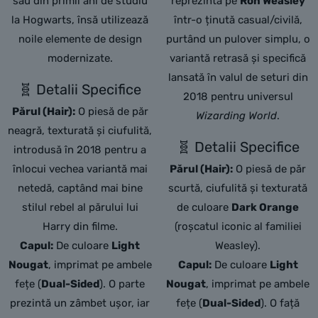
său din primii ani de studiu
reprezintă pe
Ron Weasley
la Hogwarts, însă utilizează
într-o ținută casual/civilă,
noile elemente de design
purtând un pulover simplu, o
modernizate.
variantă retrasă și specifică
lansată în valul de seturi din
🧬 Detalii Specifice
2018 pentru universul
Părul (Hair):
O piesă de păr
Wizarding World
.
neagră, texturată și ciufulită,
🧬 Detalii Specifice
introdusă în 2018 pentru a
înlocui vechea variantă mai
Părul (Hair):
O piesă de păr
netedă, captând mai bine
scurtă, ciufulită și texturată
stilul rebel al părului lui
de culoare
Dark Orange
Harry din filme.
(roșcatul iconic al familiei
Capul:
De culoare
Light
Weasley).
Nougat
, imprimat pe ambele
Capul:
De culoare
Light
fețe (
Dual-Sided
). O parte
Nougat
, imprimat pe ambele
prezintă un zâmbet ușor, iar
fețe (
Dual-Sided
). O față