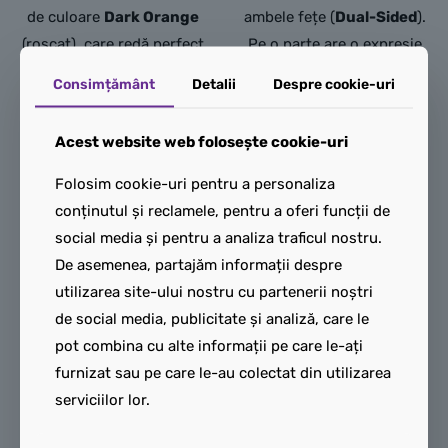
de culoare
Dark Orange
ambele fețe (
Dual-Sided
).
(roșcat),
care redă perfect
Pe o parte are o expresie
frizura specifică a
neutră/serioasă, iar pe
Consimțământ
Detalii
Despre cookie-uri
membrilor familiei
cealaltă o grimasă
Weasley.
hotărâtă sau speriată. Pe
Acest website web folosește cookie-uri
Capul:
De culoare
Light
ambele fețe sunt
Nougat
,
imprimat pe
imprimate ochelarii săi
Folosim cookie-uri pentru a personaliza
ambele fețe (
Dual-Sided
).
rotunzi cu ramă neagră și
conținutul și reclamele, pentru a oferi funcții de
O parte prezintă o
celebra cicatrice în formă
social media și pentru a analiza traficul nostru.
expresie ușor îngrijorată
de fulger de pe frunte.
De asemenea, partajăm informații despre
sau speriată (clasică
Torsul:
De culoare
Dark
utilizarea site-ului nostru cu partenerii noștri
pentru Ron),
iar cealaltă
Blue
(albastru închis) sau
de social media, publicitate și analiză, care le
parte afișează o grimasă
o jachetă similară de zi cu
pot combina cu alte informații pe care le-ați
de panică sau efort.
Are
zi (civilă). Este imprimat
furnizat sau pe care le-au colectat din utilizarea
obraji pistruiați pe ambele
pe ambele fețe cu detalii
serviciilor lor.
fețe.
textile urbane, precum o