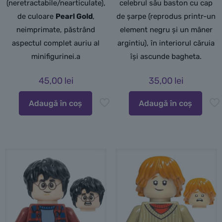
(neretractabile/nearticulate),
celebrul său baston cu cap
de culoare
Pearl Gold
,
de șarpe (reprodus printr-un
neimprimate,
păstrând
element negru și un mâner
aspectul complet auriu al
argintiu), în interiorul căruia
minifigurinei.
a
își ascunde bagheta.
45,00
lei
35,00
lei
Adaugă în coș
Adaugă în coș