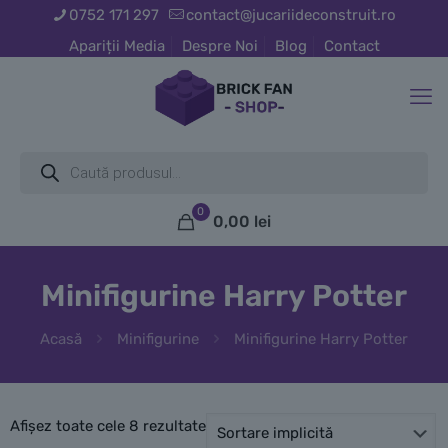
0752 171 297
contact@jucariideconstruit.ro
Apariții Media
Despre Noi
Blog
Contact
Products
search
0
0,00
lei
Minifigurine Harry Potter
Acasă
Minifigurine
Minifigurine Harry Potter
Afișez toate cele 8 rezultate