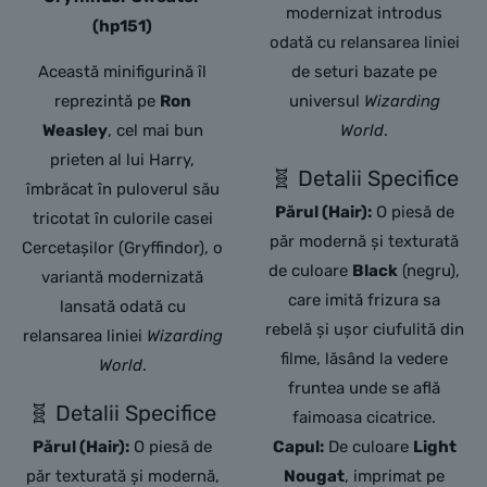
modernizat introdus
(hp151)
odată cu relansarea liniei
Această minifigurină îl
de seturi bazate pe
reprezintă pe
Ron
universul
Wizarding
Weasley
,
cel mai bun
World
.
prieten al lui Harry,
🧬 Detalii Specifice
îmbrăcat în puloverul său
Părul (Hair):
O piesă de
tricotat în culorile casei
păr modernă și texturată
Cercetașilor (Gryffindor),
o
de culoare
Black
(negru),
variantă modernizată
care imită frizura sa
lansată odată cu
rebelă și ușor ciufulită din
relansarea liniei
Wizarding
filme, lăsând la vedere
World
.
fruntea unde se află
🧬 Detalii Specifice
faimoasa cicatrice.
Părul (Hair):
O piesă de
Capul:
De culoare
Light
păr texturată și modernă,
Nougat
, imprimat pe