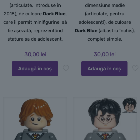
(articulate, introduse în
dimensiune medie
2018), de culoare
Dark Blue
,
(articulate, pentru
care îi permit minifigurinei să
adolescenți), de culoare
fie așezată, reprezentând
Dark Blue
(albastru închis),
statura sa de adolescent.
complet simple.
30,00
lei
30,00
lei
Adaugă în coș
Adaugă în coș