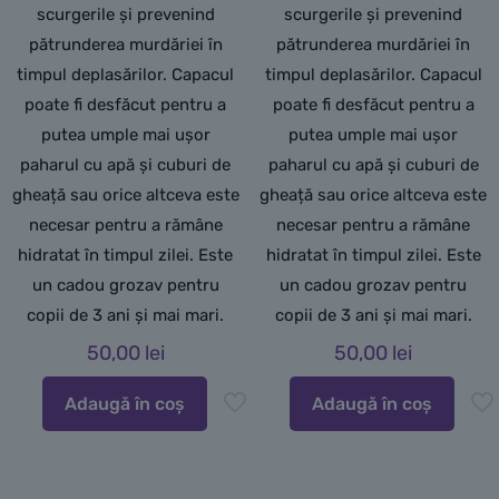
scurgerile și prevenind
scurgerile și prevenind
pătrunderea murdăriei în
pătrunderea murdăriei în
timpul deplasărilor. Capacul
timpul deplasărilor. Capacul
poate fi desfăcut pentru a
poate fi desfăcut pentru a
putea umple mai ușor
putea umple mai ușor
paharul cu apă și cuburi de
paharul cu apă și cuburi de
gheață sau orice altceva este
gheață sau orice altceva este
necesar pentru a rămâne
necesar pentru a rămâne
hidratat în timpul zilei. Este
hidratat în timpul zilei. Este
un cadou grozav pentru
un cadou grozav pentru
copii de 3 ani și mai mari.
copii de 3 ani și mai mari.
50,00
lei
50,00
lei
Adaugă în coș
Adaugă în coș