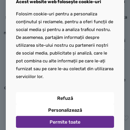
înveseli pauza oricui. Cu
Fă mai distractivă pauza cu
Acest website web folosește cookie-uri
designul său
LEGO® Cană mică din
Folosim cookie-uri pentru a personaliza
supradimensionat în formă
ceramică – nostimă . Aceasta
conținutul și reclamele, pentru a oferi funcții de
de față amuzantă de
este în formă de cap de
social media și pentru a analiza traficul nostru.
minifigurină LEGO galbenă și
minifigurină LEGO
De asemenea, partajăm informații despre
o capacitate de 530 ml,
supradimensionat galben și
utilizarea site-ului nostru cu partenerii noștri
această cană este grozavă
are o capacitate de 255 ml.
de social media, publicitate și analiză, care le
pentru orice băutură caldă
Cana mare cu chip nostim
pot combina cu alte informații pe care le-ați
sau rece. Fie acasă, fie la
este un cadou minunat
furnizat sau pe care le-au colectat din utilizarea
birou, cu siguranță LEGO®
pentru pasionații LEGO de
serviciilor lor.
Cană nostimă mare din
toate vârstele, indiferent ce
ceramică va aduce zâmbetul
băutură caldă sau rece
pe chipul oricui.
preferă.
Refuză
125,00
lei
90,00
lei
Personalizează
Adaugă în coș
Adaugă în coș
Permite toate