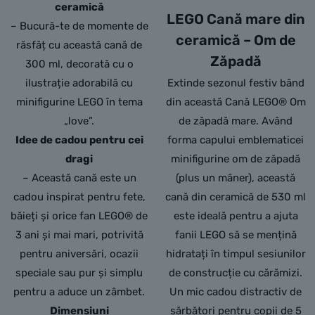
ceramică
LEGO Cană mare din
– Bucură-te de momente de
ceramică – Om de
răsfăț cu această cană de
Zăpadă
300 ml, decorată cu o
ilustrație adorabilă cu
Extinde sezonul festiv bând
minifigurine LEGO în tema
din această Cană LEGO® Om
„love”.
de zăpadă mare. Având
Idee de cadou pentru cei
forma capului emblematicei
dragi
minifigurine om de zăpadă
– Această cană este un
(plus un mâner), această
cadou inspirat pentru fete,
cană din ceramică de 530 ml
băieți și orice fan LEGO® de
este ideală pentru a ajuta
3 ani și mai mari, potrivită
fanii LEGO să se mențină
pentru aniversări, ocazii
hidratați în timpul sesiunilor
speciale sau pur și simplu
de construcție cu cărămizi.
pentru a aduce un zâmbet.
Un mic cadou distractiv de
Dimensiuni
sărbători pentru copii de 5