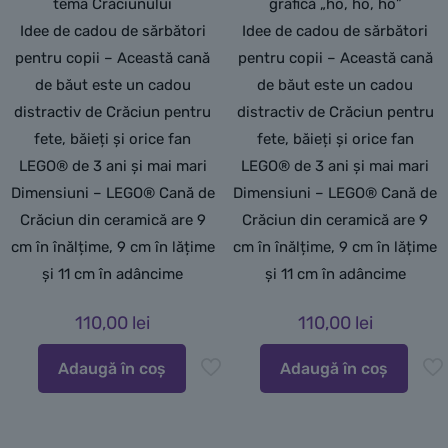
tema Crăciunului
grafică „ho, ho, ho”
Idee de cadou de sărbători
Idee de cadou de sărbători
pentru copii – Această cană
pentru copii – Această cană
de băut este un cadou
de băut este un cadou
distractiv de Crăciun pentru
distractiv de Crăciun pentru
fete, băieți și orice fan
fete, băieți și orice fan
LEGO® de 3 ani și mai mari
LEGO® de 3 ani și mai mari
Dimensiuni – LEGO® Cană de
Dimensiuni – LEGO® Cană de
Crăciun din ceramică are 9
Crăciun din ceramică are 9
cm în înălțime, 9 cm în lățime
cm în înălțime, 9 cm în lățime
și 11 cm în adâncime
și 11 cm în adâncime
110,00
lei
110,00
lei
Adaugă în coș
Adaugă în coș