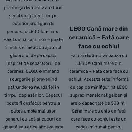
practic și distractiv are fund
semitransparent, iar pe
exterior are figuri de
LEGO Cană mare din
personaje LEGO familiare.
ceramică – Fată care
Paiul din silicon moale poate
face cu ochiul
fi închis ermetic cu ajutorul
glisorului de pe capac,
Fă mai distractivă pauza cu
inspirat de separatorul de
LEGO® Cană mare din
cărămizi LEGO, eliminând
ceramică – Fată care face cu
scurgerile și prevenind
ochiul. Aceasta este în formă
pătrunderea murdăriei în
de cap de minifigurină LEGO
timpul deplasărilor. Capacul
supradimensionat galben și
poate fi desfăcut pentru a
are o capacitate de 530 ml.
putea umple mai ușor
Cana mare cu chip de fată
paharul cu apă și cuburi de
care face cu ochiul este un
gheață sau orice altceva este
cadou minunat pentru