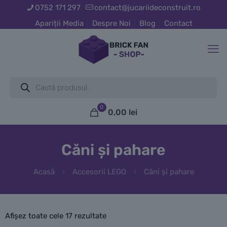
0752 171 297
contact@jucariideconstruit.ro
Apariții Media
Despre Noi
Blog
Contact
Products
search
0
0,00
lei
Căni și pahare
Acasă
Accesorii LEGO
Căni și pahare
Afișez toate cele 17 rezultate