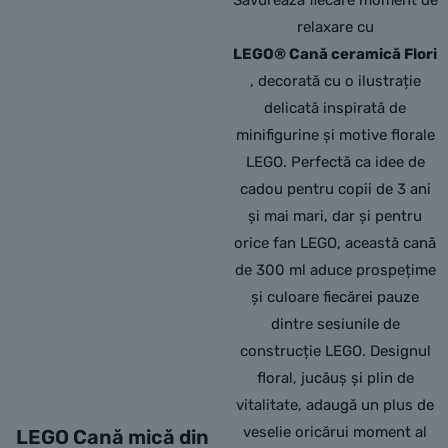
Savurează fiecare moment de
relaxare cu
LEGO® Cană ceramică Flori
, decorată cu o ilustrație
delicată inspirată de
minifigurine și motive florale
LEGO. Perfectă ca idee de
cadou pentru copii de 3 ani
și mai mari, dar și pentru
orice fan LEGO, această cană
de 300 ml aduce prospețime
și culoare fiecărei pauze
dintre sesiunile de
construcție LEGO. Designul
floral, jucăuș și plin de
vitalitate, adaugă un plus de
veselie oricărui moment al
LEGO Cană mică din