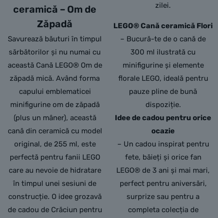
zilei.
ceramică – Om de
Zăpadă
LEGO® Cană ceramică Flori
Savurează băuturi în timpul
– Bucură-te de o cană de
sărbătorilor și nu numai cu
300 ml ilustrată cu
această Cană LEGO® Om de
minifigurine și elemente
zăpadă mică. Având forma
florale LEGO, ideală pentru
capului emblematicei
pauze pline de bună
minifigurine om de zăpadă
dispoziție.
(plus un mâner), această
Idee de cadou pentru orice
cană din ceramică cu model
ocazie
original, de 255 ml, este
– Un cadou inspirat pentru
perfectă pentru fanii LEGO
fete, băieți și orice fan
care au nevoie de hidratare
LEGO® de 3 ani și mai mari,
în timpul unei sesiuni de
perfect pentru aniversări,
construcție. O idee grozavă
surprize sau pentru a
de cadou de Crăciun pentru
completa colecția de