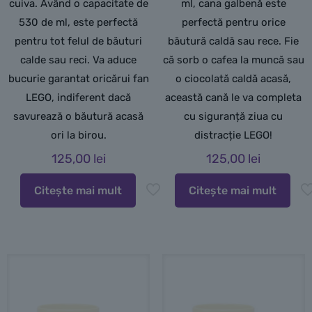
cuiva. Având o capacitate de
ml, cana galbenă este
530 de ml, este perfectă
perfectă pentru orice
pentru tot felul de băuturi
băutură caldă sau rece. Fie
calde sau reci. Va aduce
că sorb o cafea la muncă sau
bucurie garantat oricărui fan
o ciocolată caldă acasă,
LEGO, indiferent dacă
această cană le va completa
savurează o băutură acasă
cu siguranță ziua cu
ori la birou.
distracție LEGO!
125,00
lei
125,00
lei
Citește mai mult
Citește mai mult