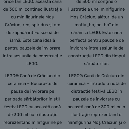
orice fan LEGO, această cană
de 300 ml conține o
de 300 ml conțineo ilustrație
ilustrație a unei minifigurine
cu minifigurinele Moș
Moș Crăciun, alături de un
Crăciun, ren, spiriduș și om
motiv „ho, ho, ho” din
de zăpadă într-o scenă de
cărămizi LEGO. Este cana
iarnă. Este cana ideală
perfectă pentru pauzele de
pentru pauzele de înviorare
înviorare între sesiunile de
între sesiunile de construcție
construcție LEGO din timpul
LEGO.
sărbătorilor.
LEGO® Cană de Crăciun din
LEGO® Cană de Crăciun din
ceramică – Bucură-te de
ceramică – Introdu o notă de
pauze de înviorare pe
distracție festivă LEGO în
perioada sărbătorilor în stil
pauzele de înviorare cu
festiv LEGO cu această cană
această cană de 300 ml cu o
de 300 ml cu o ilustrație
ilustrație reprezentând o
reprezentând minifigurine pe
minifigurină Moș Crăciun și o