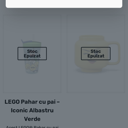
Stoc
Stoc
Epuizat
Epuizat
LEGO Pahar cu pai –
Iconic Albastru
Verde
Acest LEGO® Pahar cu pai