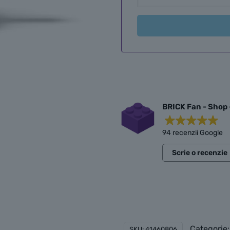
BRICK Fan - Shop 
94 recenzii Google
Scrie o recenzie
Categorie
SKU:
41460806