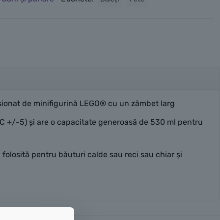
nsionat de minifigurină LEGO® cu un zâmbet larg
°C +/-5) și are o capacitate generoasă de 530 ml pentru
 folosită pentru băuturi calde sau reci sau chiar și