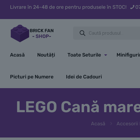
Livrare în 24-48 de ore pentru produsele în STOC!
0
Products
search
Acasă
Noutăți
Toate Seturile
Minifigur
Picturi pe Numere
Idei de Cadouri
LEGO Cană mare 
Acasă
Accesorii