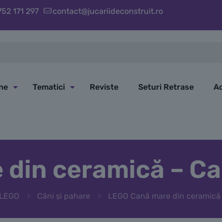
752 171 297
contact@jucariideconstruit.ro
ine
Tematici
Reviste
Seturi Retrase
Ac
din ceramică – Cap 
 LEGO
Căni și pahare
LEGO Cană mare din ceramică –