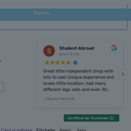
Trimite
Student Abroad
acum 5 zile
-
Great little independent shop with
lots to see! Unique experience and
lovely little location, had many
different lego sets and even 3D
prints the owner made. Owner was
Citeste mai mult
very chatty and friendly, highly
recommend the place!
Certificat de: Trustindex
:
Căni și pahare
Etichete:
Băieți
Fete