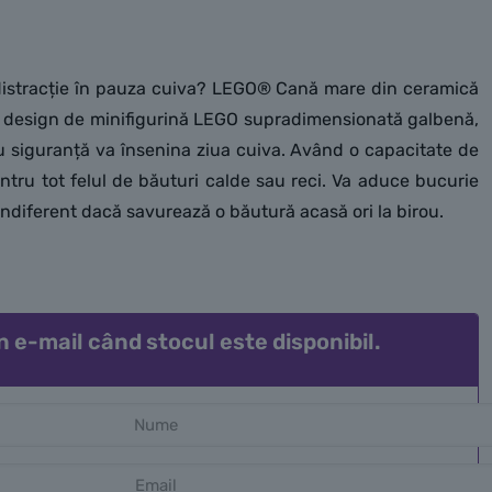
 distracție în pauza cuiva? LEGO® Cană mare din ceramică
un design de minifigurină LEGO supradimensionată galbenă,
 siguranță va însenina ziua cuiva. Având o capacitate de
ntru tot felul de băuturi calde sau reci. Va aduce bucurie
indiferent dacă savurează o băutură acasă ori la birou.
n e-mail când stocul este disponibil.