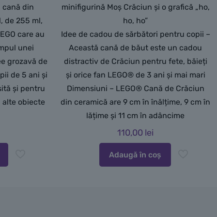
ă cană din
minifigurină Moș Crăciun și o grafică „ho,
, de 255 ml,
ho, ho”
 LEGO care au
Idee de cadou de sărbători pentru copii –
impul unei
Această cană de băut este un cadou
dee grozavă de
distractiv de Crăciun pentru fete, băieți
ii de 5 ani și
și orice fan LEGO® de 3 ani și mai mari
sită și pentru
Dimensiuni – LEGO® Cană de Crăciun
 alte obiecte
din ceramică are 9 cm în înălțime, 9 cm în
lățime și 11 cm în adâncime
110,00
lei
Adaugă în coș