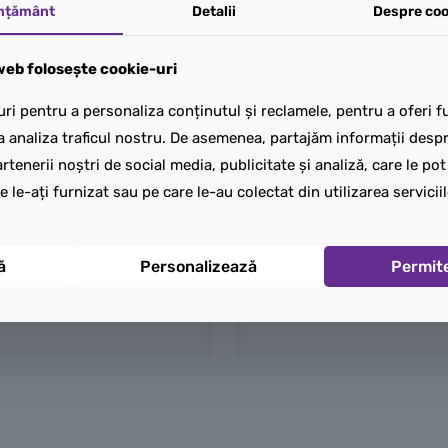
mțământ
Detalii
Despre coo
eb folosește cookie-uri
ri pentru a personaliza conținutul și reclamele, pentru a oferi fu
a analiza traficul nostru. De asemenea, partajăm informații despre
rtenerii noștri de social media, publicitate și analiză, care le po
e le-ați furnizat sau pe care le-au colectat din utilizarea serviciil
ă
Personalizează
Permit