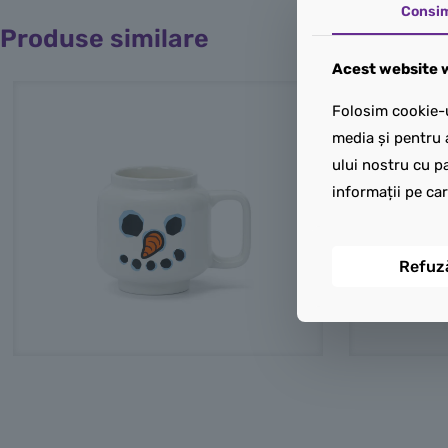
Consi
Produse similare
Acest website w
Folosim cookie-u
media și pentru 
ului nostru cu pa
informații pe car
Refuz