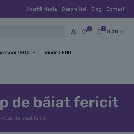
Apariții Media
Despre Noi
Blog
Contact
0
0
0,00
lei
cesorii LEGO
Vinde LEGO
de băiat fericit
 Cap de băiat fericit