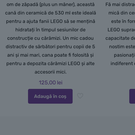
om de zăpadă (plus un mâner), această
Fă mai distr
cană din ceramică de 530 ml este ideală
mică din ce
pentru a ajuta fanii LEGO să se mențină
este în fo
hidratați în timpul sesiunilor de
LEGO suprad
construcție cu cărămizi. Un mic cadou
capacitate d
distractiv de sărbători pentru copii de 5
nostim est
ani și mai mari, cana poate fi folosită și
pasionați
pentru a depozita cărămizi LEGO și alte
indiferent
accesorii mici.
125,00
lei
Adaugă în coș