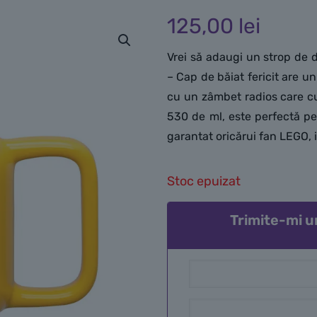
125,00
lei
Vrei să adaugi un strop de
– Cap de băiat fericit are 
cu un zâmbet radios care cu
530 de ml, este perfectă pe
garantat oricărui fan LEGO, 
Stoc epuizat
Trimite-mi u