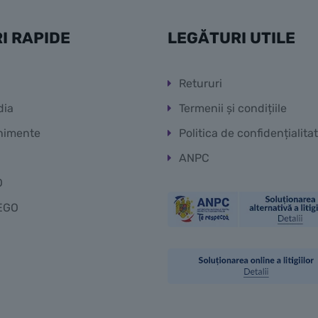
I RAPIDE
LEGĂTURI UTILE
Retururi
dia
Termenii și condițiile
nimente
Politica de confidențialita
ANPC
O
EGO