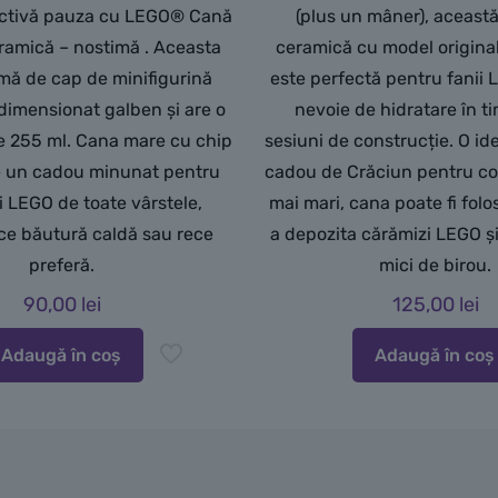
activă pauza cu LEGO® Cană
(plus un mâner), aceast
ramică – nostimă . Aceasta
ceramică cu model original
rmă de cap de minifigurină
este perfectă pentru fanii
imensionat galben și are o
nevoie de hidratare în t
e 255 ml. Cana mare cu chip
sesiuni de construcție. O i
e un cadou minunat pentru
cadou de Crăciun pentru cop
i LEGO de toate vârstele,
mai mari, cana poate fi folo
 ce băutură caldă sau rece
a depozita cărămizi LEGO și
preferă.
mici de birou.
90,00
lei
125,00
lei
Adaugă în coș
Adaugă în coș