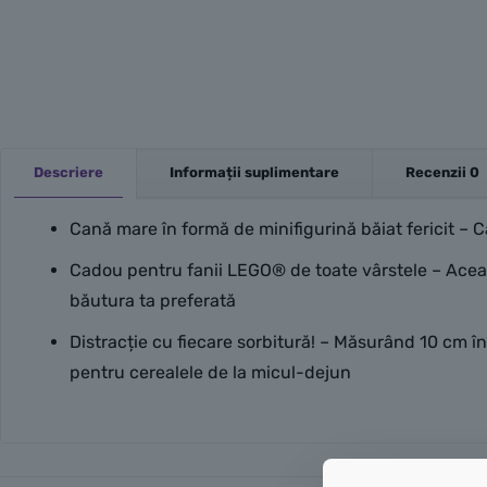
Descriere
Informații suplimentare
Recenzii
0
Cană mare în formă de minifigurină băiat fericit 
Cadou pentru fanii LEGO® de toate vârstele – Aceas
băutura ta preferată
Distracție cu fiecare sorbitură! – Măsurând 10 cm în
pentru cerealele de la micul-dejun