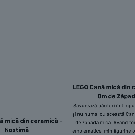
LEGO Cană mică din 
Om de Zăpa
Savurează băuturi în timpul
și nu numai cu această C
 mică din ceramică –
de zăpadă mică. Având fo
Nostimă
emblematicei minifigurine 