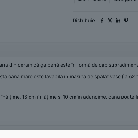
Distribuie
– Cana din ceramică galbenă este în formă de cap supradime
tă cană mare este lavabilă în mașina de spălat vase (la 62 
 înălțime, 13 cm în lățime și 10 cm în adâncime, cana poate fi