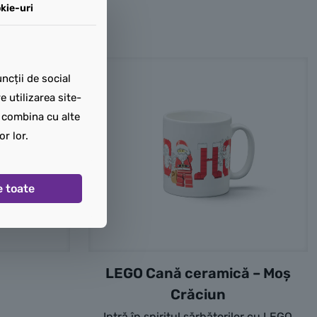
kie-uri
ncții de social
 utilizarea site-
t combina cu alte
or lor.
e toate
LEGO Cană ceramică – Moș
Crăciun
Intră în spiritul sărbătorilor cu LEGO