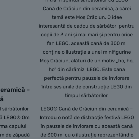
Cană de Crăciun din ceramică, a cărei
temă este Moș Crăciun. O idee
interesantă de cadou de sărbători pentru
copii de 3 ani și mai mari și pentru orice
fan LEGO, această cană de 300 ml
conține o ilustrație a unei minifigurine
Moș Crăciun, alături de un motiv „ho, ho,
ho” din cărămizi LEGO. Este cana
perfectă pentru pauzele de înviorare
între sesiunile de construcție LEGO din
ceramică –
timpul sărbătorilor.
dă
 sărbătorilor
LEGO® Cană de Crăciun din ceramică –
ană LEGO® Om
Introdu o notă de distracție festivă LEGO
rma capului
în pauzele de înviorare cu această cană
om de zăpadă
de 300 ml cu o ilustrație reprezentând o