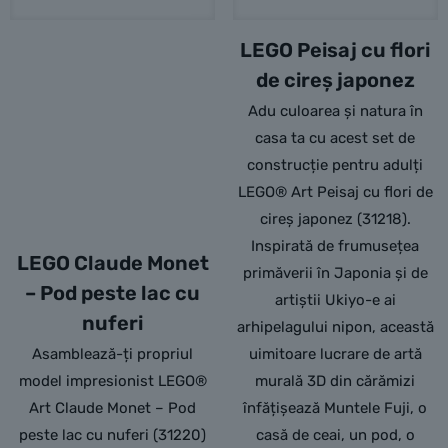
LEGO Peisaj cu flori
de cireș japonez
Adu culoarea și natura în
casa ta cu acest set de
construcție pentru adulți
LEGO® Art Peisaj cu flori de
cireș japonez (31218).
Inspirată de frumusețea
LEGO Claude Monet
primăverii în Japonia și de
– Pod peste lac cu
artiștii Ukiyo-e ai
nuferi
arhipelagului nipon, această
Asamblează-ți propriul
uimitoare lucrare de artă
model impresionist LEGO®
murală 3D din cărămizi
Art Claude Monet – Pod
înfățișează Muntele Fuji, o
peste lac cu nuferi (31220)
casă de ceai, un pod, o