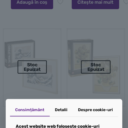
Adaugă în coș
Citește mai mult
Stoc
Stoc
Epuizat
Epuizat
Consimțământ
Detalii
Despre cookie-uri
LEGO Vincent van
LEGO Hokusai –
Gogh – Floarea
Acest website web folosește cookie-uri