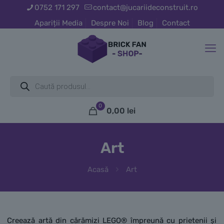
0752 171 297
contact@jucariideconstruit.ro
Apariții Media
Despre Noi
Blog
Contact
Products
search
0
0,00
lei
Art
Acasă
Art
Creează artă din cărămizi LEGO® împreună cu prietenii și