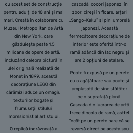
cu acest set de construcție
cascadă, cocori japonezi în
pentru adulți de 18 ani și mai
zbor, cireși în floare, arțari
mari. Creată în colaborare cu
„Sango-Kaku” și pini umbrelă
Muzeul Metropolitan de Artă
japonezi. Această
din New York, care
fermecătoare decorațiune de
găzduiește peste 1,5
interior este oferită într-o
milioane de opere de artă,
ramă adâncă din lac negru și
incluzând celebra pictură în
are 2 opțiuni de etalare.
ulei originală realizată de
Poate fi expusă pe un perete
Monet în 1899, această
cu o agățătoare sau poate și
decorațiune LEGO din
amplasată de sine stătător
cărămizi aduce un omagiu
pe o suprafață plană.
texturilor bogate și
Cascada din lucrarea de artă
frumuseții stilului
trece dincolo de ramă, astfel
impresionist al artistului.
încât pe un perete pare că se
O replică îndrăzneață a
revarsă direct pe acesta sau