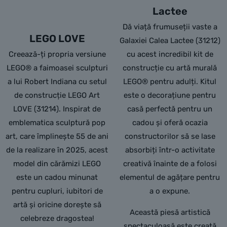
Lactee
Dă viață frumuseții vaste a
LEGO LOVE
Galaxiei Calea Lactee (31212)
Creează-ți propria versiune
cu acest incredibil kit de
LEGO® a faimoasei sculpturi
construcție cu artă murală
a lui Robert Indiana cu setul
LEGO® pentru adulți. Kitul
de construcție LEGO Art
este o decorațiune pentru
LOVE (31214). Inspirat de
casă perfectă pentru un
emblematica sculptură pop
cadou și oferă ocazia
art, care împlinește 55 de ani
constructorilor să se lase
de la realizare în 2025, acest
absorbiți într-o activitate
model din cărămizi LEGO
creativă înainte de a folosi
este un cadou minunat
elementul de agățare pentru
pentru cupluri, iubitori de
a o expune.
artă și oricine dorește să
Această piesă artistică
celebreze dragostea!
spectaculoasă este creată