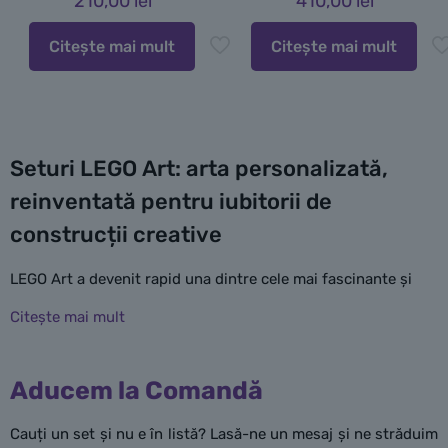
210,00
lei
410,00
lei
Citește mai mult
Citește mai mult
Seturi LEGO Art: arta personalizată,
reinventată pentru iubitorii de
construcții creative
LEGO Art a devenit rapid una dintre cele mai fascinante și
inovatoare linii de produse oferite de renumitul brand LEGO.
Această colecție a fost creată special pentru adulți și
adolescenți pasionați de artă, design interior și construcții
Aducem la Comandă
relaxante, transformând piesele clasice LEGO în opere de
artă contemporană care pot fi expuse cu mândrie pe pereții
Cauți un set și nu e în listă? Lasă-ne un mesaj și ne străduim
casei sau biroului.