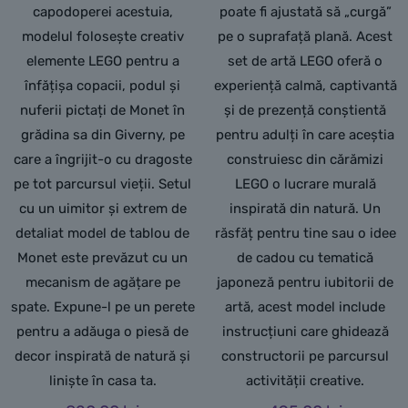
capodoperei acestuia,
poate fi ajustată să „curgă”
modelul folosește creativ
pe o suprafață plană. Acest
elemente LEGO pentru a
set de artă LEGO oferă o
înfățișa copacii, podul și
experiență calmă, captivantă
nuferii pictați de Monet în
și de prezență conștientă
grădina sa din Giverny, pe
pentru adulți în care aceștia
care a îngrijit-o cu dragoste
construiesc din cărămizi
pe tot parcursul vieții. Setul
LEGO o lucrare murală
cu un uimitor și extrem de
inspirată din natură. Un
detaliat model de tablou de
răsfăț pentru tine sau o idee
Monet este prevăzut cu un
de cadou cu tematică
mecanism de agățare pe
japoneză pentru iubitorii de
spate. Expune-l pe un perete
artă, acest model include
pentru a adăuga o piesă de
instrucțiuni care ghidează
decor inspirată de natură și
constructorii pe parcursul
liniște în casa ta.
activității creative.