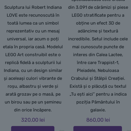
Sculptura lui Robert Indiana
din 3.091 de cărămizi și piese
LOVE este recunoscută în
LEGO stratificate pentru a
toată lumea ca un simbol
obține un efect 3D de
reprezentativ cu un mesaj
adâncime și textură
universal, iar acum o poți
incredibile. Setul include cele
etala în propria casă. Modelul
mai cunoscute puncte de
LEGO Art construibil este o
interes din Calea Lactee,
replică fidelă a sculpturii lui
între care Trappist-1,
Indiana, cu un design similar
Pleiadele, Nebuloasa
și aceleași culori vibrante de
Crabului și Stâlpii Creației.
roșu, albastru și verde și
Există și o plăcuță cu textul
arată grozav pe o masă, pe
„Tu ești aici” pentru a indica
un birou sau pe un șemineu
poziția Pământului în
din orice încăpere.
galaxie.
320,00
lei
860,00
lei