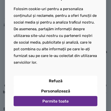
Marele val
soarelui
Folosim cookie-uri pentru a personaliza
Iubitorii de artă și picturi
Realizează o versiune 3D
conținutul și reclamele, pentru a oferi funcții de
clasice vor adora acest set
construită din cărămizi a
social media și pentru a analiza traficul nostru.
incredibil LEGO® Art pentru
unuia dintre cele mai
De asemenea, partajăm informații despre
adulți. Poți crea o replică
îndrăgite tablouri din lume
utilizarea site-ului nostru cu partenerii noștri
LEGO a uneia
cu setul de construcție cu
de social media, publicitate și analiză, care le
dintre lucrările de artă
lucrare murală LEGO® Art
pot combina cu alte informații pe care le-ați
emblematice ale lumii,
Vincent van Gogh – Floarea
furnizat sau pe care le-au colectat din utilizarea
Hokusai – Marele val
soarelui (31215). Creată în
serviciilor lor.
(31208). În timpul acestui
colaborare cu Muzeul Van
proces de construcție
Gogh din Amsterdam, care
captivant, te poți relaxa
găzduiește cea mai mare
Refuză
complet, lăsându-te în voia
colecție Van Gogh din lume
Personalizează
bucuriei creative și a atenției
și include pictura originală,
conștiente autentice.
această replică LEGO
Permite toate
surprinde frumusețea
Expune-ți pasiunea artistică