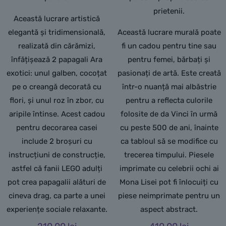
prietenii.
Această lucrare artistică
elegantă și tridimensională,
Această lucrare murală poate
realizată din cărămizi,
fi un cadou pentru tine sau
înfățișează 2 papagali Ara
pentru femei, bărbați și
exotici: unul galben, cocoțat
pasionați de artă. Este creată
pe o creangă decorată cu
într-o nuanță mai albăstrie
flori, și unul roz în zbor, cu
pentru a reflecta culorile
aripile întinse. Acest cadou
folosite de da Vinci în urmă
pentru decorarea casei
cu peste 500 de ani, înainte
include 2 broșuri cu
ca tabloul să se modifice cu
instrucțiuni de construcție,
trecerea timpului. Piesele
astfel că fanii LEGO adulți
imprimate cu celebrii ochi ai
pot crea papagalii alături de
Mona Lisei pot fi înlocuiți cu
cineva drag, ca parte a unei
piese neimprimate pentru un
experiențe sociale relaxante.
aspect abstract.