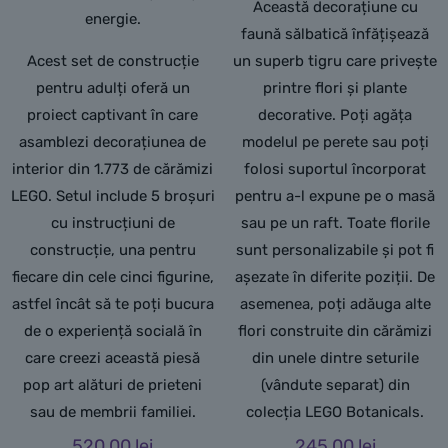
Această decorațiune cu
energie.
faună sălbatică înfățișează
Acest set de construcție
un superb tigru care privește
pentru adulți oferă un
printre flori și plante
proiect captivant în care
decorative. Poți agăța
asamblezi decorațiunea de
modelul pe perete sau poți
interior din 1.773 de cărămizi
folosi suportul încorporat
LEGO. Setul include 5 broșuri
pentru a-l expune pe o masă
cu instrucțiuni de
sau pe un raft. Toate florile
construcție, una pentru
sunt personalizabile și pot fi
fiecare din cele cinci figurine,
așezate în diferite poziții. De
astfel încât să te poți bucura
asemenea, poți adăuga alte
de o experiență socială în
flori construite din cărămizi
care creezi această piesă
din unele dintre seturile
pop art alături de prieteni
(vândute separat) din
sau de membrii familiei.
colecția LEGO Botanicals.
520,00
lei
245,00
lei