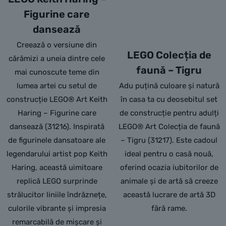
Figurine care
dansează
Creează o versiune din
LEGO Colecția de
cărămizi a uneia dintre cele
faună – Tigru
mai cunoscute teme din
lumea artei cu setul de
Adu puțină culoare și natură
construcție LEGO® Art Keith
în casa ta cu deosebitul set
Haring – Figurine care
de construcție pentru adulți
dansează (31216). Inspirată
LEGO® Art Colecția de faună
de figurinele dansatoare ale
– Tigru (31217). Este cadoul
legendarului artist pop Keith
ideal pentru o casă nouă,
Haring, această uimitoare
oferind ocazia iubitorilor de
replică LEGO surprinde
animale și de artă să creeze
strălucitor liniile îndrăznețe,
această lucrare de artă 3D
culorile vibrante și impresia
fără rame.
remarcabilă de mișcare și