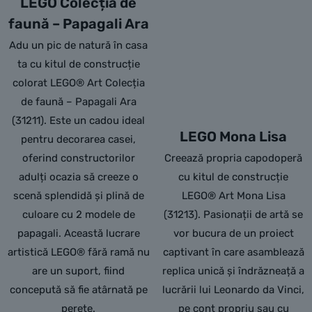
LEGO Colecția de
faună – Papagali Ara
Adu un pic de natură în casa
ta cu kitul de construcție
colorat LEGO® Art Colecția
de faună – Papagali Ara
(31211). Este un cadou ideal
LEGO Mona Lisa
pentru decorarea casei,
oferind constructorilor
Creează propria capodoperă
adulți ocazia să creeze o
cu kitul de construcție
scenă splendidă și plină de
LEGO® Art Mona Lisa
culoare cu 2 modele de
(31213). Pasionații de artă se
papagali. Această lucrare
vor bucura de un proiect
artistică LEGO® fără ramă nu
captivant în care asamblează
are un suport, fiind
replica unică și îndrăzneață a
concepută să fie atârnată pe
lucrării lui Leonardo da Vinci,
perete.
pe cont propriu sau cu