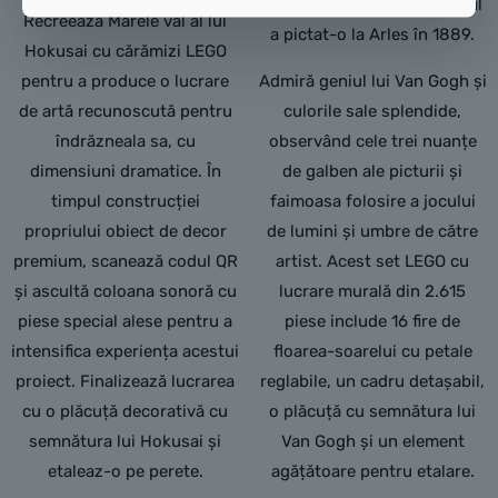
capodoperei pe care artistul
Recreează Marele val al lui
a pictat-o la Arles în 1889.
Hokusai cu cărămizi LEGO
pentru a produce o lucrare
Admiră geniul lui Van Gogh și
de artă recunoscută pentru
culorile sale splendide,
îndrăzneala sa, cu
observând cele trei nuanțe
dimensiuni dramatice. În
de galben ale picturii și
timpul construcției
faimoasa folosire a jocului
propriului obiect de decor
de lumini și umbre de către
premium, scanează codul QR
artist. Acest set LEGO cu
și ascultă coloana sonoră cu
lucrare murală din 2.615
piese special alese pentru a
piese include 16 fire de
intensifica experiența acestui
floarea-soarelui cu petale
proiect. Finalizează lucrarea
reglabile, un cadru detașabil,
cu o plăcuță decorativă cu
o plăcuță cu semnătura lui
semnătura lui Hokusai și
Van Gogh și un element
etaleaz-o pe perete.
agățătoare pentru etalare.