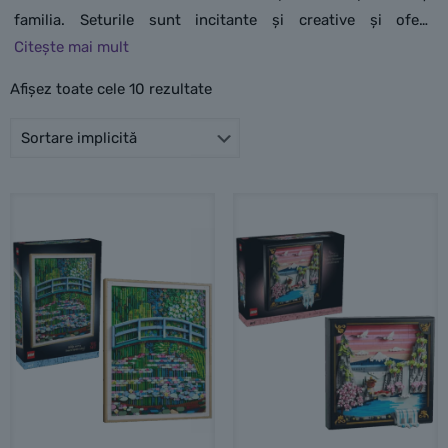
familia. Seturile sunt incitante și creative și oferă
oportunități grozave de a crea relații, cu puzzle-uri
distractive care dezvăluie chipurile cunoscute și
Afișez toate cele 10 rezultate
emblematice ale minifigurinelor LEGO sau cu modele
expresive, precum și cu portrete LEGO elegante, sub formă
de picturi, ale unor figurine ușor de recunoscut. Indiferent
dacă este un personaj sau un model din filmele și emisiunile
TV preferate sau un material artistic mai abstract, există
ceva care se va potrivi cu orice stil și va reprezenta un
exponat grozav în casa ta sau în spațiul tău personal. De
asemenea, poți alege un set care îți dă posibilitatea să fii și
mai creativ, cu diferite opțiuni privind modul de asamblare,
ca să poți crea ceva complet unic pentru a-ți decora
peretele. Aceste seturi sunt cadouri grozave pentru zile de
naștere și ocazii speciale pentru copii mai mari de 9 ani și
adulți.