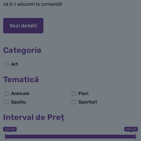
să ți-l aducem la comandă!
Cu ajutorul seturilor LEGO Art, oricine poate construi
portrete iconice ale celebrităților, personaje din filme și benzi
Vezi detalii
desenate, simboluri culturale sau modele abstracte.
Experiența de asamblare este una meditativă, asemănătoare
procesului de realizare a unui puzzle, dar cu un rezultat final
Categorie
cu adevărat spectaculos.
Art
În acest articol detaliat, vom analiza pe larg ce sunt seturile
LEGO Art, care sunt cele mai populare și apreciate modele, ce
Tematică
tipuri de produse există, cât de rezistente sunt, ce trebuie să
ai în vedere când faci o achiziție, ce beneficii oferă, cum se
Animale
Flori
utilizează și întrețin corect, precum și detalii despre
Spațiu
Sporturi
procesul de fabricație, certificări și verificări.
Interval de Preț
Ce sunt seturile LEGO Art
210,00
860,00
Seturile LEGO Art sunt o combinație inedită între