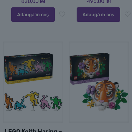
820,00
lei
495,00
lei
Adaugă în coș
Adaugă în coș
LEGO Keith Haring –