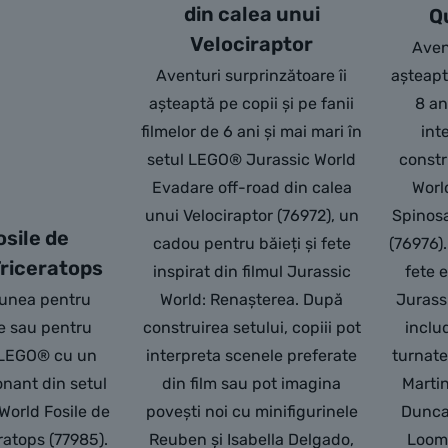
din calea unui
Q
Velociraptor
Avent
Aventuri surprinzătoare îi
așteapt
așteaptă pe copii și pe fanii
8 an
filmelor de 6 ani și mai mari în
int
setul LEGO® Jurassic World
const
Evadare off-road din calea
Worl
unui Velociraptor (76972), un
Spinosa
sile de
cadou pentru băieți și fete
(76976).
Triceratops
inspirat din filmul Jurassic
fete e
iunea pentru
World: Renașterea. După
Jurass
e sau pentru
construirea setului, copiii pot
inclu
e LEGO® cu un
interpreta scenele preferate
turnate
nant din setul
din film sau pot imagina
Marti
World Fosile de
povești noi cu minifigurinele
Duncan
ratops (77985).
Reuben și Isabella Delgado,
Loomi