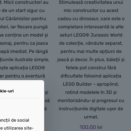
. Micii constructori au
Stimulează creativitatea unui
 de un start sigur cu
mic constructor cu acest
rul Cărămizilor pentru
cadou cu dinozaur, care este o
tori, iar fiecare pungă
completare interesantă la alte
se conține un model și
seturi LEGO® Jurassic World
sonaj, pentru ca joaca
de colecție, vândute separat,
eapă imediat. Pe lângă
pentru mai multe opțiuni de
țiunile ilustrate simple,
joacă și decor. În plus, băieții și
ește aplicația LEGO®
fetele pot construi fără
er pentru o aventură
dificultate folosind aplicația
ă și intuitivă care le
LEGO Builder – apropiind,
kie-uri
e copiilor să apropie și
rotind modelele în 3D și
ască modelele în 3D, să
monitorizându-și progresul cu
ze și să-și urmărească
instrucțiunile digitale ușor de
progresul.
urmat.
ncții de social
120,00
lei
100,00
lei
 utilizarea site-