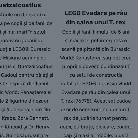
uetzalcoatlus
LEGO Evadare pe râu
urile cu dinozauri îi
din calea unui T. rex
ă pe copii și pe fanii de
i și mai mari în setul
Copiii și fanii filmului de 5 ani
eractiv cu jucării de
și mai mari pot interpreta o
rucție LEGO® Jurassic
scenă palpitantă din Jurassic
d Misiune aeriană cu
World: Renașterea sau pot crea
urus și Quetzalcoatlus
propriile povești cu dinozauri
 Cadoul pentru băieți și
cu setul de construcție
ste inspirat din filmul
detaliat LEGO® Jurassic World
ic World: Renașterea și
Evadare pe râu din calea unui
de 2 figurine dinozaur
T. rex (76975). Acest set cadou
 și 4 personaje din film:
ușor de construit include un T.
n Krebs, Zora Bennett,
rex de jucărie turnat pentru
 Kincaid și Dr. Henry
copii, cu brațe, picioare, coadă,
s. Spinosaurusul are
cap și maxilar mobile, plus 2