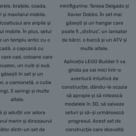
arele, brațele, coada,
minifigurine: Teresa Delgado și
 și maxilarul mobile.
Xavier Dobbs. În set mai
coatlusul are aripile și
găsești și un hangar care
ul mobile. În plus, setul
poate fi „distrus”, un lansator
e un templu antic cu o
de bărci, o barcă și un ATV și
cadă, o capcană cu
multe altele.
 care cad, coloane care
Aplicația LEGO Builder îi va
bușesc, un cuib și ouă.
ghida pe cei mici într-o
 găsești în set și un
aventură intuitivă de
er, o camionetă, o cutie
construcție, dându-le ocazia
ingi, 3 seringi și multe
să apropie și să rotească
altele.
modelele în 3D, să salveze
i și adulții vor adora
seturi și să-și urmărească
rul marin și dinozaurul
progresul. Acest set de
ător dintr-un set de
construcție care dezvoltă