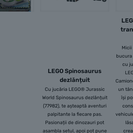
LEG
tra
Micii
bucura 
cu j
LEGO Spinosaurus
LEG
dezlănțuit
Camione
Cu jucăria LEGO® Jurassic
un tână
World Spinosaurus dezlănțuit
își p
(77982), te așteaptă aventuri
cons
palpitante la fiecare pas.
vehicule
Pasionații de dinozauri pot
lăs
asambla setul, apoi pot pune
crea