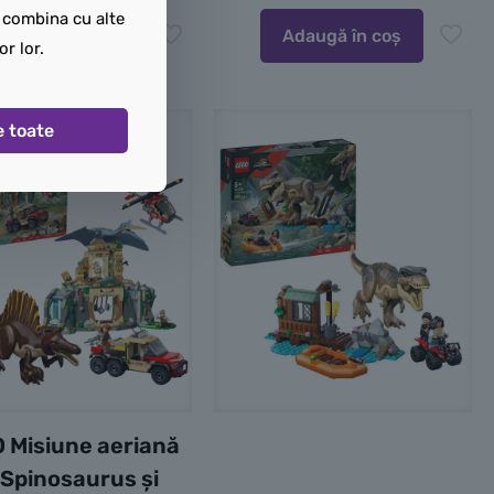
t combina cu alte
Adaugă în coș
Adaugă în coș
or lor.
e toate
 Misiune aeriană
 Spinosaurus și