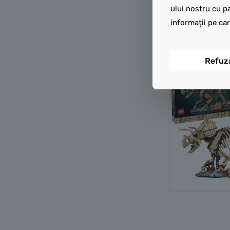
ului nostru cu pa
Adaugă
informații pe car
Refuz