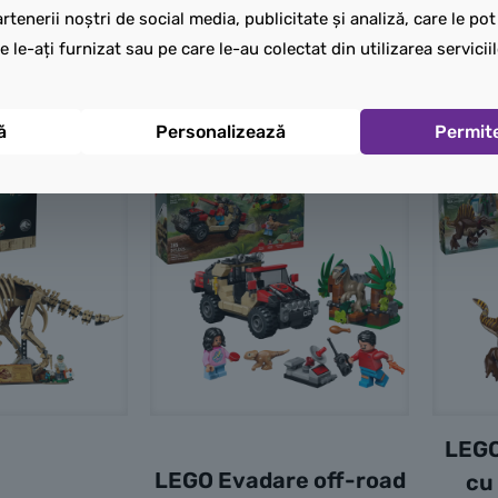
rtenerii noștri de social media, publicitate și analiză, care le po
 în coș
Adaugă în coș
e le-ați furnizat sau pe care le-au colectat din utilizarea serviciil
ă
Personalizează
Permit
LEGO
LEGO Evadare off-road
cu