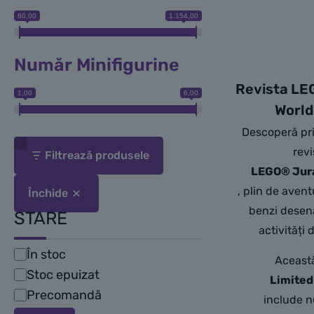
60,00
1.154,00
Număr Minifigurine
Revista LE
1,00
6,00
World
Descoperă pr
revi
Filtrează produsele
LEGO® Jura
, plin de avent
Închide
benzi desena
STARE
activități 
În stoc
Disponibilitate
Această
Stoc epuizat
Limited
Precomandă
include n