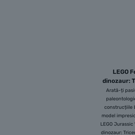
LEGO Fo
dinozaur: 
Arată-ți pas
paleontologi
construcțiil
model impresio
LEGO Jurassic 
dinozaur: Trice