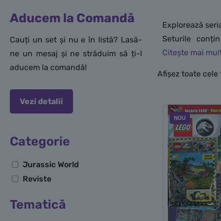
Aducem la Comandă
Explorează seri
Seturile conți
Cauți un set și nu e în listă? Lasă-
științifice și m
ne un mesaj și ne străduim să ți-l
Triceratop, Vel
aducem la comandă!
Afișez toate cele
perfecționează a
creează propriu
Vezi detalii
NOU
Categorie
Jurassic World
Reviste
Tematică