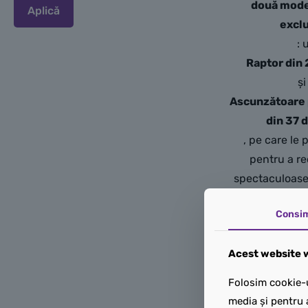
două mod
Aplică
excl
: 
Raptor din 
și
Ascunzătoare 
din 37 
, pe care le
pentru a r
spectaculoase
Jurassic Wor
Consi
perfect a
colecționari, câ
Acest website w
fani ai din
construcți
Folosim cookie-u
35,
media și pentru 