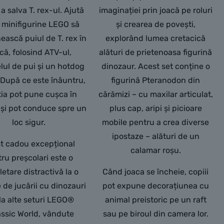
a salva T. rex-ul. Ajută
imaginației prin joacă pe roluri
2 minifigurine LEGO să
și crearea de povești,
ască puiul de T. rex în
explorând lumea cretacică
că, folosind ATV-ul,
alături de prietenoasa figurină
ul de pui și un hotdog
dinozaur. Acest set conține o
 După ce este înăuntru,
figurină Pteranodon din
ia pot pune cușca în
cărămizi – cu maxilar articulat,
și pot conduce spre un
plus cap, aripi și picioare
loc sigur.
mobile pentru a crea diverse
ipostaze – alături de un
t cadou excepțional
calamar roșu.
ru preșcolari este o
etare distractivă la o
Când joaca se încheie, copiii
e de jucării cu dinozauri
pot expune decorațiunea cu
la alte seturi LEGO®
animal preistoric pe un raft
ssic World, vândute
sau pe biroul din camera lor.