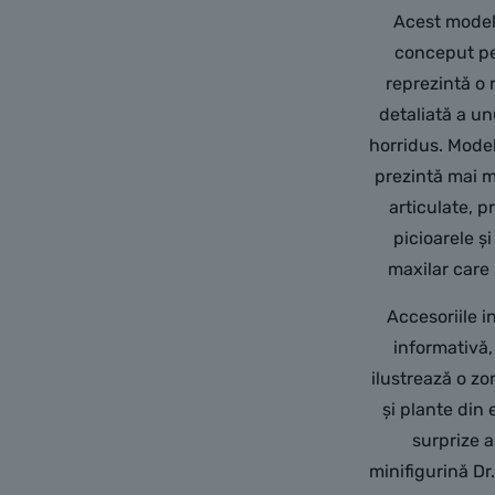
Acest model
conceput pe
reprezintă o 
detaliată a un
horridus. Mode
prezintă mai 
articulate, 
picioarele ș
maxilar care
Accesoriile i
informativă,
ilustrează o z
și plante din 
surprize 
minifigurină Dr