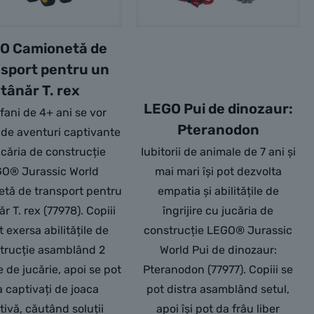
O Camionetă de
nsport pentru un
tânăr T. rex
LEGO Pui de dinozaur:
 fani de 4+ ani se vor
Pteranodon
de aventuri captivante
ucăria de construcție
Iubitorii de animale de 7 ani și
O® Jurassic World
mai mari își pot dezvolta
tă de transport pentru
empatia și abilitățile de
r T. rex (77978). Copiii
îngrijire cu jucăria de
ot exersa abilitățile de
construcție LEGO® Jurassic
trucție asamblând 2
World Pui de dinozaur:
 de jucărie, apoi se pot
Pteranodon (77977). Copiii se
a captivați de joaca
pot distra asamblând setul,
tivă, căutând soluții
apoi își pot da frâu liber