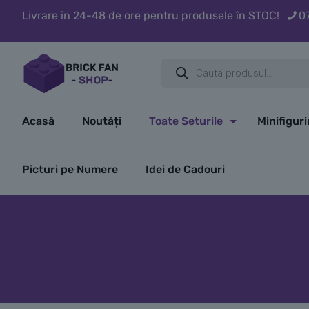
Livrare în 24-48 de ore pentru produsele în STOC!
0
Products
search
Acasă
Noutăți
Toate Seturile
Minifigur
Picturi pe Numere
Idei de Cadouri