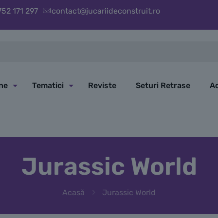
752 171 297
contact@jucariideconstruit.ro
ine
Tematici
Reviste
Seturi Retrase
Ac
Jurassic World
Acasă
Jurassic World