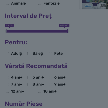
Animale
Fantezie
Interval de Preț
35,00
640,00
Pentru:
Adulți
Băieți
Fete
Vârstă Recomandată
4 ani+
5 ani+
6 ani+
7 ani+
8 ani+
9 ani+
12 ani+
18 ani+
Număr Piese