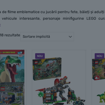
a de filme emblematice cu jucării pentru fete, băieți și adu
n vehicule interesante, personaje minifigurine LEGO cur
ulte altele. Seturile LEGO Jurassic World conțin o mulțime de 
ociraptor și T-rex. Indiferent dacă ești un fan al filmelor
 18 rezultate
bilitățile de paleontolog, aceste construcții LEGO îți oferă o
l Jurassic Park construit din cărămizi LEGO!
NOU
NOU