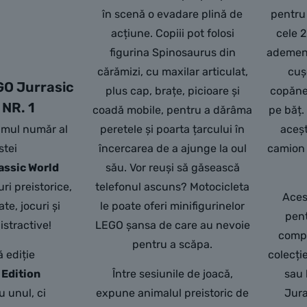
în scenă o evadare plină de
pentru 
acțiune. Copiii pot folosi
cele 
figurina Spinosaurus din
ademene
cărămizi, cu maxilar articulat,
cuș
GO Jurrasic
plus cap, brațe, picioare și
copănel
 NR. 1
coadă mobile, pentru a dărâma
pe băț.
imul număr al
peretele și poarta țarcului în
aceșt
stei
încercarea de a ajunge la oul
camion 
ssic World
său. Vor reuși să găsească
uri preistorice,
telefonul ascuns? Motocicleta
Aces
te, jocuri și
le poate oferi minifigurinelor
pent
distractive!
LEGO șansa de care au nevoie
compl
pentru a scăpa.
 ediție
colecți
 Edition
Î
ntre sesiunile de joacă,
sau 
u unul, ci
expune animalul preistoric de
Jura