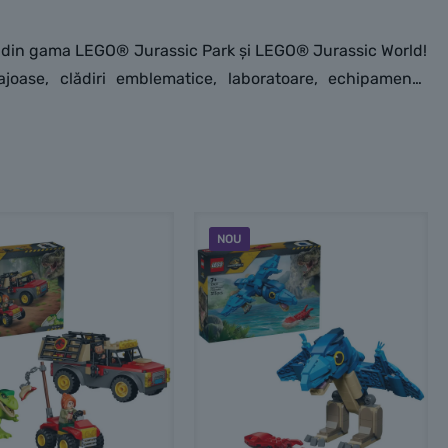
lți din gama LEGO® Jurassic Park și LEGO® Jurassic World!
ajoase, clădiri emblematice, laboratoare, echipamente
dinozauri de jucărie de toate formele și mărimile, inclusiv
 Jurassic Park sau un om de știință în devenire care își
re întregi de distracție. Colecționează mai multe seturi și
NOU