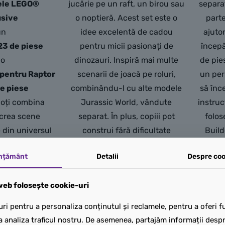
ele LEGO®
jucărie pe un raft, un birou sau
separat
usive
o noptieră. Acest set este o
parte
un
idee excelentă de cadou
ajuto
23 de piese
pentru micii pasionați de
începă
 o
dinozauri. Inspiră mai multe
de pie
pentru Raptor
scenarii de joacă pe roluri,
un per
de piese
combinându-l cu alte modele
să înc
 poți combina
Jurassic World, vândute
instruc
ecrea scene
separat. În plus, copiii pot
folos
 din universul
construi fără dificultate
Build
ld. Un număr
folosind aplicația LEGO Builder
ușoar
mțământ
Detalii
Despre coo
tât pentru
– apropiind și rotind modelul în
permit
t și pentru micii
3D și monitorizându-și
să rote
eb folosește cookie-uri
ozaurilor și
progresul cu instrucțiuni
salve
ilor LEGO®.
digitale ușor de urmat.
ri pentru a personaliza conținutul și reclamele, pentru a oferi fu
00
lei
275,00
lei
a analiza traficul nostru. De asemenea, partajăm informații despre