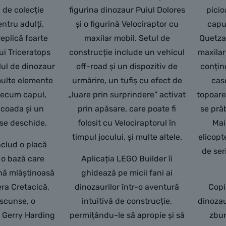
 de colecție
figurina dinozaur Puiul Dolores
picio
ntru adulți,
și o figurină Velociraptor cu
capul
replică foarte
maxilar mobil. Setul de
Quetzal
ui Triceratops
construcție include un vehicul
maxilar
lul de dinozaur
off-road și un dispozitiv de
conțin
multe elemente
urmărire, un tufiș cu efect de
cas
precum capul,
„luare prin surprindere” activat
topoare
i coada și un
prin apăsare, care poate fi
se pră
 se deschide.
folosit cu Velociraptorul în
Mai
timpul jocului, și multe altele.
elicopt
nclud o placă
de ser
 o bază care
Aplicația LEGO Builder îi
onă mlăștinoasă
ghidează pe micii fani ai
era Cretacică,
dinozaurilor într-o aventură
Copii
ascunse, o
intuitivă de construcție,
dinozau
. Gerry Harding
permițându-le să apropie și să
zbur