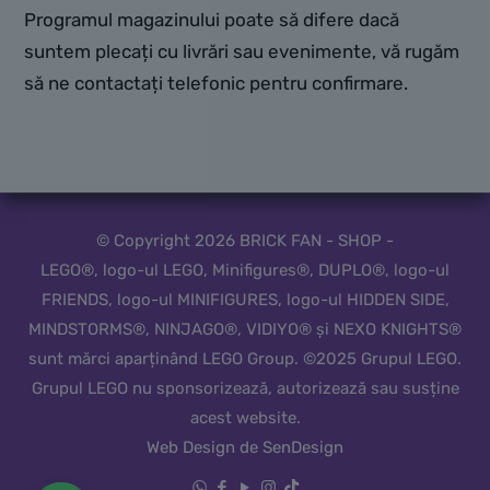
Programul magazinului poate să difere dacă
suntem plecați cu livrări sau evenimente, vă rugăm
să ne contactați telefonic pentru confirmare.
© Copyright 2026 BRICK FAN - SHOP -
LEGO®, logo-ul LEGO, Minifigures®, DUPLO®, logo-ul
FRIENDS, logo-ul MINIFIGURES, logo-ul HIDDEN SIDE,
MINDSTORMS®, NINJAGO®, VIDIYO® și NEXO KNIGHTS®
sunt mărci aparținând LEGO Group. ©2025 Grupul LEGO.
Grupul LEGO nu sponsorizează, autorizează sau susține
acest website.
Web Design de SenDesign