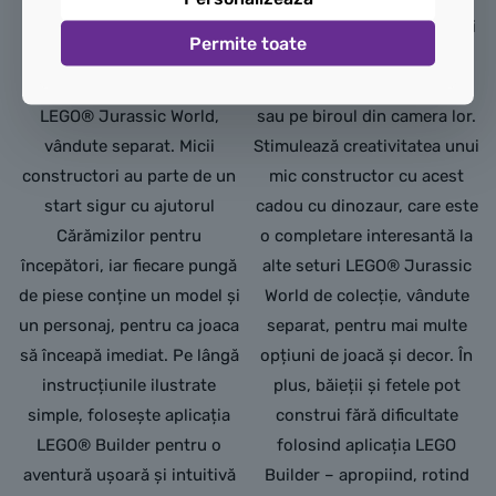
completare distractivă la o
Când joaca se încheie, copiii
Permite toate
colecție de jucării cu
pot expune decorațiunea cu
dinozauri sau la alte seturi
animal preistoric pe un raft
LEGO® Jurassic World,
sau pe biroul din camera lor.
vândute separat. Micii
Stimulează creativitatea unui
constructori au parte de un
mic constructor cu acest
start sigur cu ajutorul
cadou cu dinozaur, care este
Cărămizilor pentru
o completare interesantă la
începători, iar fiecare pungă
alte seturi LEGO® Jurassic
de piese conține un model și
World de colecție, vândute
un personaj, pentru ca joaca
separat, pentru mai multe
să înceapă imediat. Pe lângă
opțiuni de joacă și decor. În
instrucțiunile ilustrate
plus, băieții și fetele pot
simple, folosește aplicația
construi fără dificultate
LEGO® Builder pentru o
folosind aplicația LEGO
aventură ușoară și intuitivă
Builder – apropiind, rotind