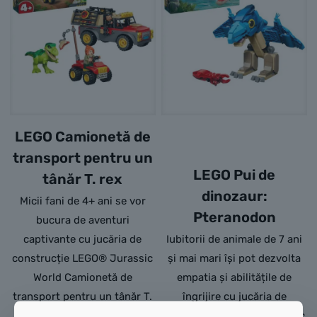
LEGO Camionetă de
transport pentru un
LEGO Pui de
tânăr T. rex
dinozaur:
Micii fani de 4+ ani se vor
Pteranodon
bucura de aventuri
captivante cu jucăria de
Iubitorii de animale de 7 ani
construcție LEGO® Jurassic
și mai mari își pot dezvolta
World Camionetă de
empatia și abilitățile de
transport pentru un tânăr T.
îngrijire cu jucăria de
rex (77978). Copiii își pot
construcție LEGO® Jurassic