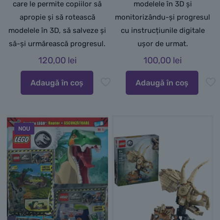
care le permite copiilor să
modelele în 3D și
apropie și să rotească
monitorizându-și progresul
modelele în 3D, să salveze și
cu instrucțiunile digitale
să-și urmărească progresul.
ușor de urmat.
120,00
lei
100,00
lei
Adaugă în coș
Adaugă în coș
NOU