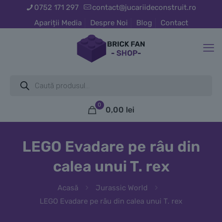
0752 171 297
contact@jucariideconstruit.ro
Apariții Media
Despre Noi
Blog
Contact
Products
search
0
0,00
lei
LEGO Evadare pe râu din
calea unui T. rex
Acasă
Jurassic World
LEGO Evadare pe râu din calea unui T. rex