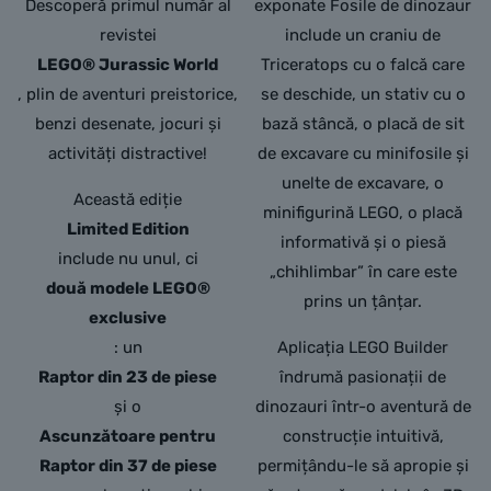
Descoperă primul număr al
exponate Fosile de dinozaur
revistei
include un craniu de
LEGO® Jurassic World
Triceratops cu o falcă care
, plin de aventuri preistorice,
se deschide, un stativ cu o
benzi desenate, jocuri și
bază stâncă, o placă de sit
activități distractive!
de excavare cu minifosile și
unelte de excavare, o
Această ediție
minifigurină LEGO, o placă
Limited Edition
informativă și o piesă
include nu unul, ci
„chihlimbar” în care este
două modele LEGO®
prins un țânțar.
exclusive
: un
Aplicația LEGO Builder
Raptor din 23 de piese
îndrumă pasionații de
și o
dinozauri într-o aventură de
Ascunzătoare pentru
construcție intuitivă,
Raptor din 37 de piese
permițându-le să apropie și