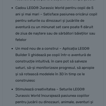
Cadou LEGO® Jurassic World pentru copii de 5
ani și mai mari – Satisface pasiunea oricărui copil
pentru seturile cu dinozauri și jucăriile de
aventură cu un minunat set care poate fi dăruit
de ziua de naștere sau de sărbători băieților sau
fetelor
Un mod nou de a construi – Aplicația LEGO®
Builder îi ghidează pe copii într-o aventură de
construcție intuitivă, în care pot să salveze
seturi, să-și monitorizeze progresul, să apropie
și să rotească modelele în 3D în timp ce le
construiesc
Stimulează creativitatea – Seturile LEGO®
Jurassic World încurajează pasiunea copiilor
pentru jucării cu dinozauri, animale, aventuri și