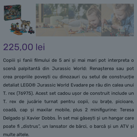
225,00
lei
Copiii și fanii filmului de 5 ani și mai mari pot interpreta o
scenă palpitantă din Jurassic World: Renașterea sau pot
crea propriile povești cu dinozauri cu setul de construcție
detaliat LEGO® Jurassic World Evadare pe râu din calea unui
T. rex (76975). Acest set cadou ușor de construit include un
T. rex de jucărie turnat pentru copii, cu brațe, picioare,
coadă, cap și maxilar mobile, plus 2 minifigurine: Teresa
Delgado și Xavier Dobbs. În set mai găsești și un hangar care
poate fi „distrus”, un lansator de bărci, o barcă și un ATV și
multe altele.