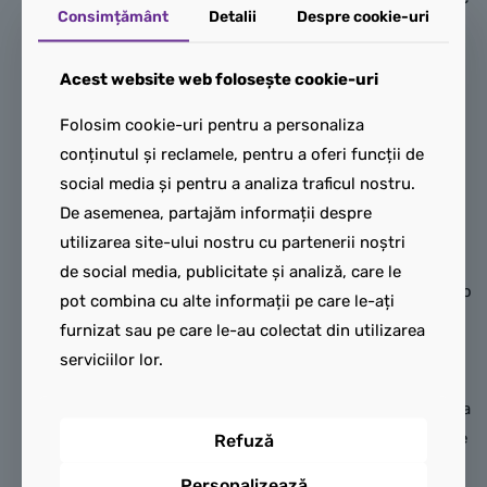
Consimțământ
Detalii
Despre cookie-uri
exersa abilitățile de
World Pui de dinozaur:
construcție asamblând 2
Pteranodon (77977). Copiii
Acest website web folosește cookie-uri
vehicule de jucărie, apoi se
se pot distra asamblând
pot lăsa captivați de joaca
setul, apoi își pot da frâu
Folosim cookie-uri pentru a personaliza
creativă, căutând soluții
liber imaginației prin joacă
conținutul și reclamele, pentru a oferi funcții de
pentru a salva T. rex-ul.
pe roluri și crearea de
social media și pentru a analiza traficul nostru.
Ajută cele 2 minifigurine
povești, explorând lumea
De asemenea, partajăm informații despre
LEGO să ademenească puiul
cretacică alături de
utilizarea site-ului nostru cu partenerii noștri
de T. rex în cușcă, folosind
prietenoasa figurină
de social media, publicitate și analiză, care le
ATV-ul, copănelul de pui și
dinozaur. Acest set conține o
pot combina cu alte informații pe care le-ați
un hotdog pe băț. După ce
figurină Pteranodon din
furnizat sau pe care le-au colectat din utilizarea
este înăuntru, aceștia pot
cărămizi – cu maxilar
serviciilor lor.
pune cușca în camion și pot
articulat, plus cap, aripi și
conduce spre un loc sigur.
picioare mobile pentru a crea
diverse ipostaze – alături de
Refuză
Acest cadou excepțional
un calamar roșu.
pentru preșcolari este o
Personalizează