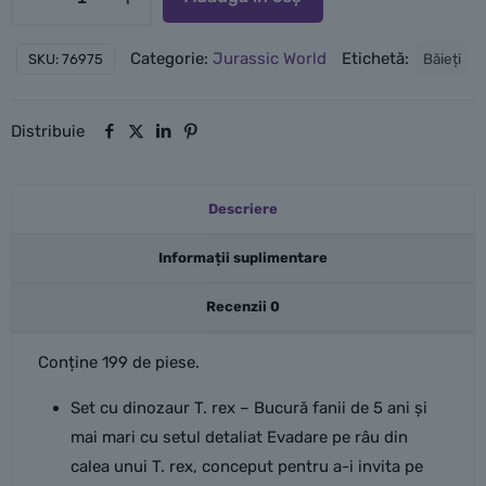
LEGO
Evadare
Categorie:
Jurassic World
Etichetă:
Băieți
SKU:
76975
pe
râu
din
Distribuie
calea
unui
Descriere
T.
rex
Informații suplimentare
Recenzii
0
Conține 199 de piese.
Set cu dinozaur T. rex – Bucură fanii de 5 ani și
mai mari cu setul detaliat Evadare pe râu din
calea unui T. rex, conceput pentru a-i invita pe