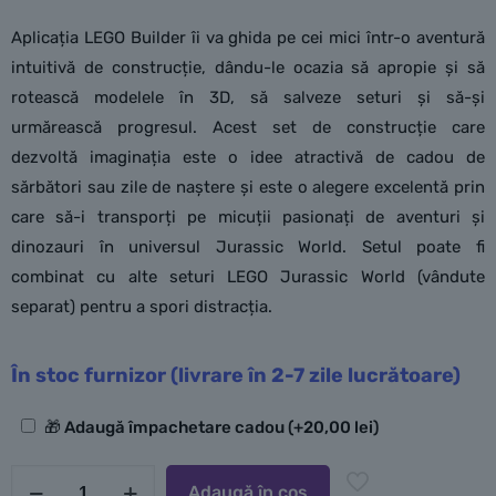
Aplicația LEGO Builder îi va ghida pe cei mici într-o aventură
intuitivă de construcție, dându-le ocazia să apropie și să
rotească modelele în 3D, să salveze seturi și să-și
urmărească progresul. Acest set de construcție care
dezvoltă imaginația este o idee atractivă de cadou de
sărbători sau zile de naștere și este o alegere excelentă prin
care să-i transporți pe micuții pasionați de aventuri și
dinozauri în universul Jurassic World. Setul poate fi
combinat cu alte seturi LEGO Jurassic World (vândute
separat) pentru a spori distracția.
În stoc furnizor (livrare în 2-7 zile lucrătoare)
Opțiuni
🎁 Adaugă împachetare cadou
(+
20,00
lei
)
suplimentare
Cantitate
Adaugă în coș