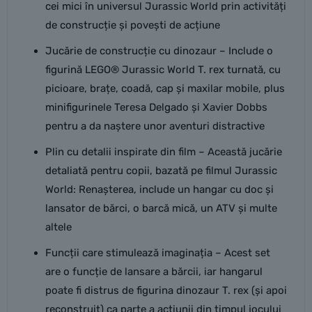
cei mici în universul Jurassic World prin activități
de construcție și povești de acțiune
Jucărie de construcție cu dinozaur – Include o
figurină LEGO® Jurassic World T. rex turnată, cu
picioare, brațe, coadă, cap și maxilar mobile, plus
minifigurinele Teresa Delgado și Xavier Dobbs
pentru a da naștere unor aventuri distractive
Plin cu detalii inspirate din film – Această jucărie
detaliată pentru copii, bazată pe filmul Jurassic
World: Renașterea, include un hangar cu doc și
lansator de bărci, o barcă mică, un ATV și multe
altele
Funcții care stimulează imaginația – Acest set
are o funcție de lansare a bărcii, iar hangarul
poate fi distrus de figurina dinozaur T. rex (și apoi
reconstruit) ca parte a acțiunii din timpul jocului