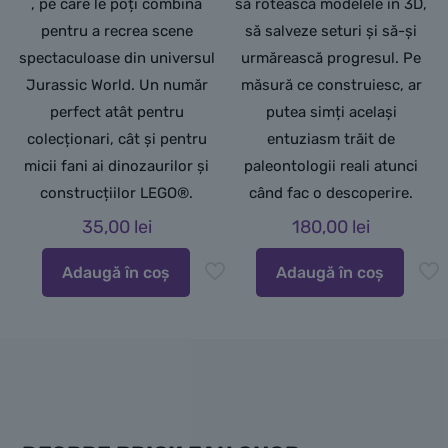
, pe care le poți combina
să rotească modelele în 3D,
pentru a recrea scene
să salveze seturi și să-și
spectaculoase din universul
urmărească progresul. Pe
Jurassic World. Un număr
măsură ce construiesc, ar
perfect atât pentru
putea simți același
colecționari, cât și pentru
entuziasm trăit de
micii fani ai dinozaurilor și
paleontologii reali atunci
construcțiilor LEGO®.
când fac o descoperire.
35,00
lei
180,00
lei
Adaugă în coș
Adaugă în coș