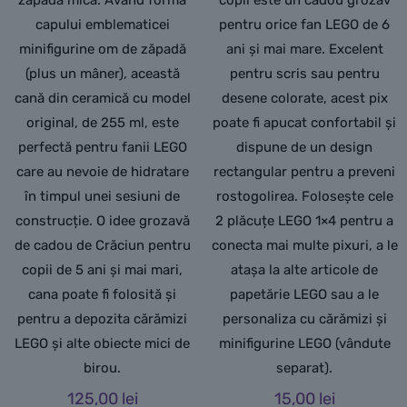
capului emblematicei
pentru orice fan LEGO de 6
minifigurine om de zăpadă
ani și mai mare. Excelent
(plus un mâner), această
pentru scris sau pentru
cană din ceramică cu model
desene colorate, acest pix
original, de 255 ml, este
poate fi apucat confortabil și
perfectă pentru fanii LEGO
dispune de un design
care au nevoie de hidratare
rectangular pentru a preveni
în timpul unei sesiuni de
rostogolirea. Folosește cele
construcție. O idee grozavă
2 plăcuțe LEGO 1×4 pentru a
de cadou de Crăciun pentru
conecta mai multe pixuri, a le
copii de 5 ani și mai mari,
atașa la alte articole de
cana poate fi folosită și
papetărie LEGO sau a le
pentru a depozita cărămizi
personaliza cu cărămizi și
LEGO și alte obiecte mici de
minifigurine LEGO (vândute
birou.
separat).
125,00
lei
15,00
lei