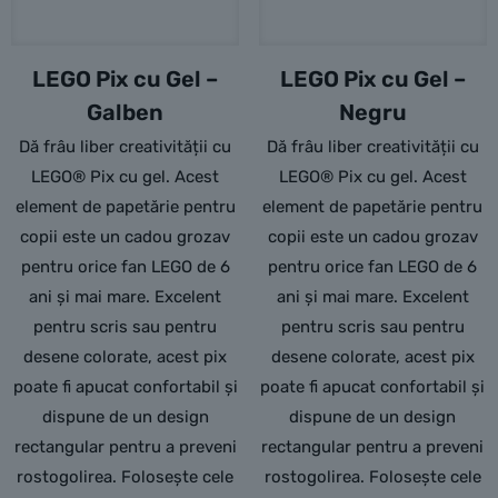
LEGO Pix cu Gel –
LEGO Pix cu Gel –
Galben
Negru
Dă frâu liber creativității cu
Dă frâu liber creativității cu
LEGO® Pix cu gel. Acest
LEGO® Pix cu gel. Acest
element de papetărie pentru
element de papetărie pentru
copii este un cadou grozav
copii este un cadou grozav
pentru orice fan LEGO de 6
pentru orice fan LEGO de 6
ani și mai mare. Excelent
ani și mai mare. Excelent
pentru scris sau pentru
pentru scris sau pentru
desene colorate, acest pix
desene colorate, acest pix
poate fi apucat confortabil și
poate fi apucat confortabil și
dispune de un design
dispune de un design
rectangular pentru a preveni
rectangular pentru a preveni
rostogolirea. Folosește cele
rostogolirea. Folosește cele