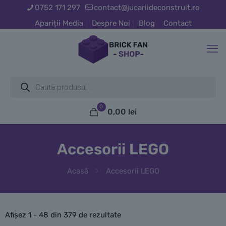
0752 171 297
contact@jucariideconstruit.ro
Apariții Media
Despre Noi
Blog
Contact
Products
search
0
0,00
lei
Accesorii LEGO
Acasă
Accesorii LEGO
Afișez 1 - 48 din 379 de rezultate