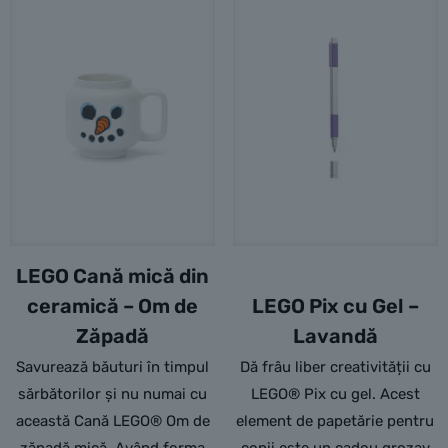
variații.
Opțiunile
pot
fi
alese
în
pagina
produsului.
LEGO Cană mică din
ceramică – Om de
LEGO Pix cu Gel –
Zăpadă
Lavandă
Savurează băuturi în timpul
Dă frâu liber creativității cu
sărbătorilor și nu numai cu
LEGO® Pix cu gel. Acest
această Cană LEGO® Om de
element de papetărie pentru
zăpadă mică. Având forma
copii este un cadou grozav