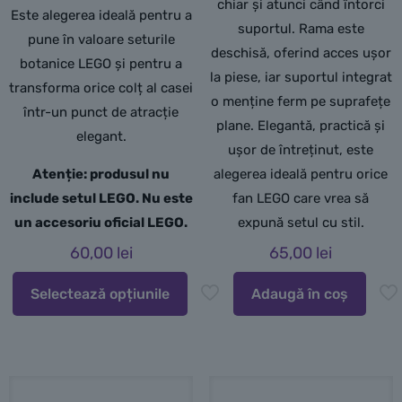
chiar și atunci când întorci
Este alegerea ideală pentru a
suportul. Rama este
pune în valoare seturile
deschisă, oferind acces ușor
botanice LEGO și pentru a
la piese, iar suportul integrat
transforma orice colț al casei
o menține ferm pe suprafețe
într-un punct de atracție
plane. Elegantă, practică și
elegant.
ușor de întreținut, este
Atenție: produsul nu
alegerea ideală pentru orice
include setul LEGO. Nu este
fan LEGO care vrea să
un accesoriu oficial LEGO.
expună setul cu stil.
60,00
lei
65,00
lei
Selectează opțiunile
Adaugă în coș
Acest
produs
are
mai
multe