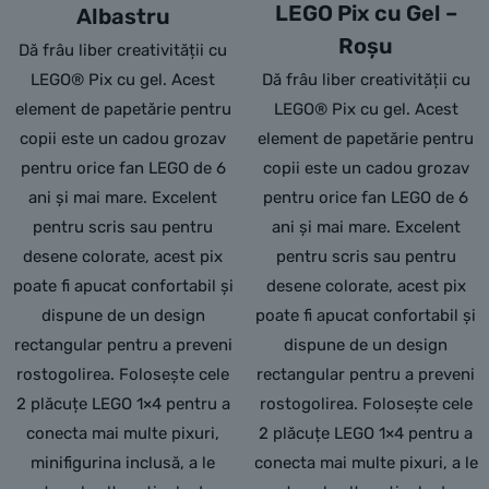
LEGO Pix cu Gel –
Albastru
Roșu
Dă frâu liber creativității cu
LEGO® Pix cu gel. Acest
Dă frâu liber creativității cu
element de papetărie pentru
LEGO® Pix cu gel. Acest
copii este un cadou grozav
element de papetărie pentru
pentru orice fan LEGO de 6
copii este un cadou grozav
ani și mai mare. Excelent
pentru orice fan LEGO de 6
pentru scris sau pentru
ani și mai mare. Excelent
desene colorate, acest pix
pentru scris sau pentru
poate fi apucat confortabil și
desene colorate, acest pix
dispune de un design
poate fi apucat confortabil și
rectangular pentru a preveni
dispune de un design
rostogolirea. Folosește cele
rectangular pentru a preveni
2 plăcuțe LEGO 1×4 pentru a
rostogolirea. Folosește cele
conecta mai multe pixuri,
2 plăcuțe LEGO 1×4 pentru a
minifigurina inclusă, a le
conecta mai multe pixuri, a le