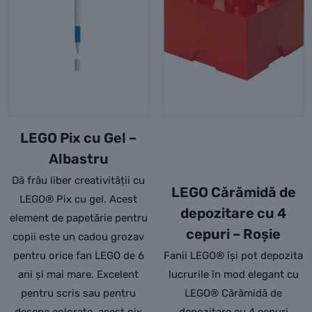
LEGO Pix cu Gel –
Albastru
Dă frâu liber creativității cu
LEGO Cărămidă de
LEGO® Pix cu gel. Acest
depozitare cu 4
element de papetărie pentru
cepuri – Roșie
copii este un cadou grozav
pentru orice fan LEGO de 6
Fanii LEGO® își pot depozita
ani și mai mare. Excelent
lucrurile în mod elegant cu
pentru scris sau pentru
LEGO® Cărămidă de
desene colorate, acest pix
depozitare cu 4 cepuri