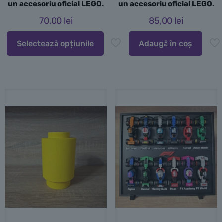
un accesoriu oficial LEGO.
un accesoriu oficial LEGO.
70,00
lei
85,00
lei
Selectează opțiunile
Adaugă în coș
Acest
produs
are
mai
multe
variații.
Opțiunile
pot
fi
alese
în
pagina
produsului.