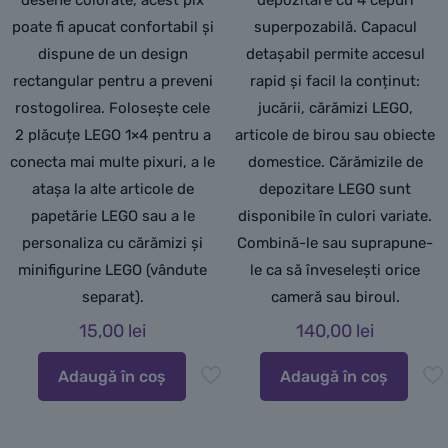
poate fi apucat confortabil și
superpozabilă. Capacul
dispune de un design
detașabil permite accesul
rectangular pentru a preveni
rapid și facil la conținut:
rostogolirea. Folosește cele
jucării, cărămizi LEGO,
2 plăcuțe LEGO 1×4 pentru a
articole de birou sau obiecte
conecta mai multe pixuri, a le
domestice. Cărămizile de
atașa la alte articole de
depozitare LEGO sunt
papetărie LEGO sau a le
disponibile în culori variate.
personaliza cu cărămizi și
Combină-le sau suprapune-
minifigurine LEGO (vândute
le ca să înveselești orice
separat).
cameră sau biroul.
15,00
lei
140,00
lei
Adaugă în coș
Adaugă în coș