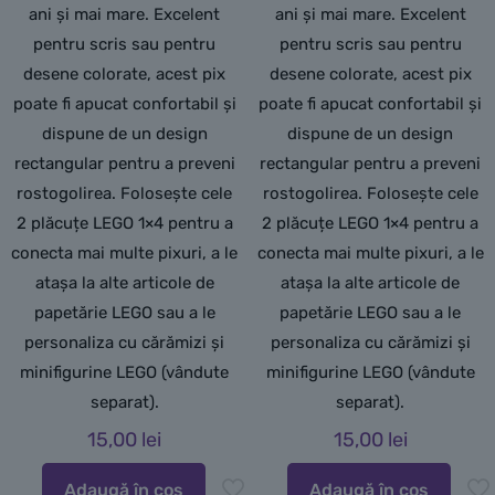
ani și mai mare. Excelent
ani și mai mare. Excelent
pentru scris sau pentru
pentru scris sau pentru
desene colorate, acest pix
desene colorate, acest pix
poate fi apucat confortabil și
poate fi apucat confortabil și
dispune de un design
dispune de un design
rectangular pentru a preveni
rectangular pentru a preveni
rostogolirea. Folosește cele
rostogolirea. Folosește cele
2 plăcuțe LEGO 1×4 pentru a
2 plăcuțe LEGO 1×4 pentru a
conecta mai multe pixuri, a le
conecta mai multe pixuri, a le
atașa la alte articole de
atașa la alte articole de
papetărie LEGO sau a le
papetărie LEGO sau a le
personaliza cu cărămizi și
personaliza cu cărămizi și
minifigurine LEGO (vândute
minifigurine LEGO (vândute
separat).
separat).
15,00
lei
15,00
lei
Adaugă în coș
Adaugă în coș