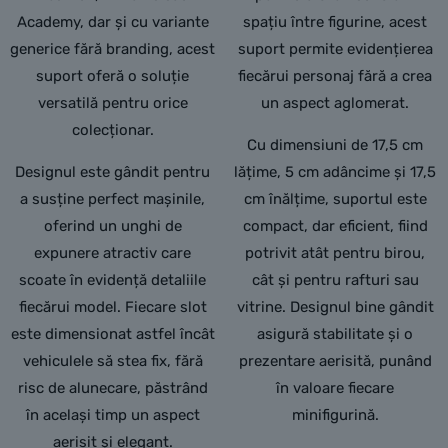
Academy, dar și cu variante
spațiu între figurine, acest
generice fără branding, acest
suport permite evidențierea
suport oferă o soluție
fiecărui personaj fără a crea
versatilă pentru orice
un aspect aglomerat.
colecționar.
Cu dimensiuni de 17,5 cm
Designul este gândit pentru
lățime, 5 cm adâncime și 17,5
a susține perfect mașinile,
cm înălțime, suportul este
oferind un unghi de
compact, dar eficient, fiind
expunere atractiv care
potrivit atât pentru birou,
scoate în evidență detaliile
cât și pentru rafturi sau
fiecărui model. Fiecare slot
vitrine. Designul bine gândit
este dimensionat astfel încât
asigură stabilitate și o
vehiculele să stea fix, fără
prezentare aerisită, punând
risc de alunecare, păstrând
în valoare fiecare
în același timp un aspect
minifigurină.
aerisit și elegant.