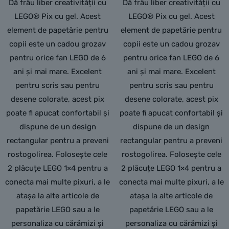
Dă frâu liber creativității cu
Dă frâu liber creativității cu
LEGO® Pix cu gel. Acest
LEGO® Pix cu gel. Acest
element de papetărie pentru
element de papetărie pentru
copii este un cadou grozav
copii este un cadou grozav
pentru orice fan LEGO de 6
pentru orice fan LEGO de 6
ani și mai mare. Excelent
ani și mai mare. Excelent
pentru scris sau pentru
pentru scris sau pentru
desene colorate, acest pix
desene colorate, acest pix
poate fi apucat confortabil și
poate fi apucat confortabil și
dispune de un design
dispune de un design
rectangular pentru a preveni
rectangular pentru a preveni
rostogolirea. Folosește cele
rostogolirea. Folosește cele
2 plăcuțe LEGO 1×4 pentru a
2 plăcuțe LEGO 1×4 pentru a
conecta mai multe pixuri, a le
conecta mai multe pixuri, a le
atașa la alte articole de
atașa la alte articole de
papetărie LEGO sau a le
papetărie LEGO sau a le
personaliza cu cărămizi și
personaliza cu cărămizi și