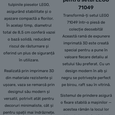
tulpinile pieselor LEGO,
71049
asigurând stabilitate și o
Transformă-ți setul LEGO
așezare compactă a florilor.
71049 într-o piesă de
În același timp, diametrul
colecție deosebită!
total de 8,5 cm conferă vazei
Această ramă de expunere
o bază solidă, reducând
imprimată 3D este creată
riscul de răsturnare și
special pentru a pune în
oferind un plus de siguranță
valoare fiecare detaliu al
în utilizare.
setului tău preferat. Cu un
Realizată prin imprimare 3D
design modern în alb și
din materiale rezistente și
negru se potrivește perfect
ușoare, vaza se remarcă prin
pe birou, raft sau în vitrină.
designul său modern și
Sistemul de prindere asigură
versatil, potrivit atât pentru
o fixare stabilă a mașinilor —
decoruri minimaliste, cât și
acestea rămân la locul lor
pentru spații mai îndrăznețe.