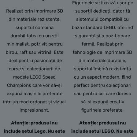
Figurinele se fixează ușor pe
Realizat prin imprimare 3D
suporții dedicați, datorită
din materiale rezistente,
sistemului compatibil cu
suportul combină
baza standard LEGO, oferind
durabilitatea cu un stil
siguranță și o poziționare
minimalist, potrivit pentru
fermă. Realizat prin
birou, raft sau vitrină. Este
tehnologie de imprimare 3D
ideal pentru pasionații de
din materiale durabile,
curse și colecționarii de
suportul îmbină rezistența
modele LEGO Speed
cu un aspect modern, fiind
Champions care vor să-și
perfect pentru colecționari
expună mașinile preferate
sau pentru cei care doresc
într-un mod ordonat și vizual
să-și expună creativ
impresionant.
figurinele preferate.
Atenție: produsul nu
Atenție: produsul nu
include setul Lego. Nu este
include setul LEGO. Nu este