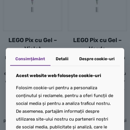
LEGO Pix cu Gel –
LEGO Pix cu Gel –
Violet
Verde
Dă frâu liber creativității cu
Dă frâu liber creativității cu
Consimțământ
Detalii
Despre cookie-uri
LEGO® Pix cu gel. Acest
LEGO® Pix cu gel. Acest
element de papetărie pentru
element de papetărie pentru
Acest website web folosește cookie-uri
copii este un cadou grozav
copii este un cadou grozav
Folosim cookie-uri pentru a personaliza
pentru orice fan LEGO de 6
pentru orice fan LEGO de 6
conținutul și reclamele, pentru a oferi funcții de
ani și mai mare. Excelent
ani și mai mare. Excelent
social media și pentru a analiza traficul nostru.
pentru scris sau pentru
pentru scris sau pentru
De asemenea, partajăm informații despre
desene colorate, acest pix
desene colorate, acest pix
utilizarea site-ului nostru cu partenerii noștri
poate fi apucat confortabil și
poate fi apucat confortabil și
de social media, publicitate și analiză, care le
dispune de un design
dispune de un design