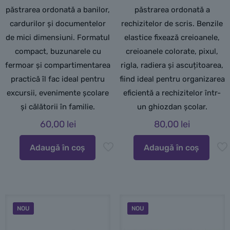
păstrarea ordonată a banilor,
păstrarea ordonată a
cardurilor și documentelor
rechizitelor de scris. Benzile
de mici dimensiuni. Formatul
elastice fixează creioanele,
compact, buzunarele cu
creioanele colorate, pixul,
fermoar și compartimentarea
rigla, radiera și ascuțitoarea,
practică îl fac ideal pentru
fiind ideal pentru organizarea
excursii, evenimente școlare
eficientă a rechizitelor într-
și călătorii în familie.
un ghiozdan școlar.
60,00
lei
80,00
lei
Adaugă în coș
Adaugă în coș
NOU
NOU