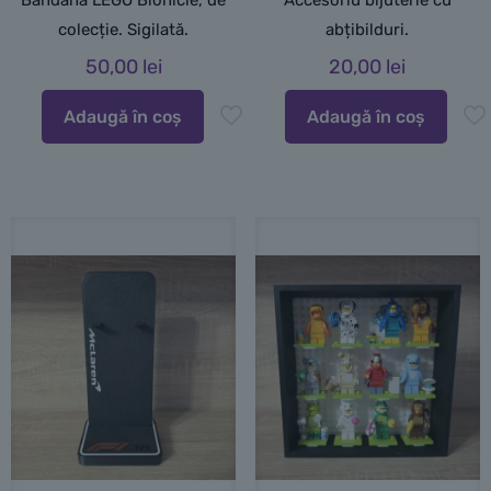
Bandană LEGO Bionicle, de
Accesoriu bijuterie cu
colecție. Sigilată.
abțibilduri.
50,00
lei
20,00
lei
Adaugă în coș
Adaugă în coș