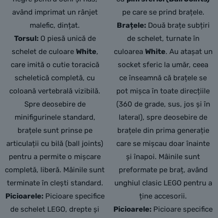
având imprimat un rânjet
pe care se prind brațele.
malefic,
dințat.
Brațele:
Două brațe subțiri
Torsul:
O piesă unică de
de schelet, turnate în
schelet de culoare
White
,
culoarea
White
. Au atașat un
care imită o cutie toracică
socket sferic la umăr, ceea
scheletică completă,
cu
ce înseamnă că brațele se
coloană vertebrală vizibilă.
pot mișca în toate direcțiile
Spre deosebire de
(360 de grade, sus, jos și în
minifigurinele standard,
lateral), spre deosebire de
brațele sunt prinse pe
brațele din prima generație
articulații cu bilă (ball joints)
care se mișcau doar înainte
pentru a permite o mișcare
și înapoi. Mâinile sunt
completă,
liberă.
Mâinile sunt
preformate pe braț, având
terminate în clești standard.
unghiul clasic LEGO pentru a
Picioarele:
Picioare specifice
ține accesorii.
de schelet LEGO,
drepte și
Picioarele:
Picioare specifice