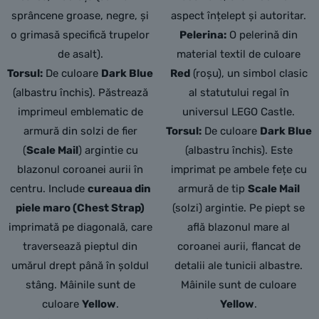
sprâncene groase, negre, și
aspect înțelept și autoritar.
o grimasă specifică trupelor
Pelerina:
O pelerină din
de asalt).
material textil de culoare
Torsul:
De culoare
Dark Blue
Red
(roșu),
un simbol clasic
(albastru închis). Păstrează
al statutului regal în
imprimeul emblematic de
universul LEGO Castle.
armură din solzi de fier
Torsul:
De culoare
Dark Blue
(
Scale Mail
) argintie cu
(albastru închis).
Este
blazonul coroanei aurii în
imprimat pe ambele fețe cu
centru. Include
cureaua din
armură de tip
Scale Mail
piele maro (Chest Strap)
(solzi) argintie.
Pe piept se
imprimată pe diagonală, care
află blazonul mare al
traversează pieptul din
coroanei aurii,
flancat de
umărul drept până în șoldul
detalii ale tunicii albastre.
stâng. Mâinile sunt de
Mâinile sunt de culoare
culoare
Yellow
.
Yellow
.