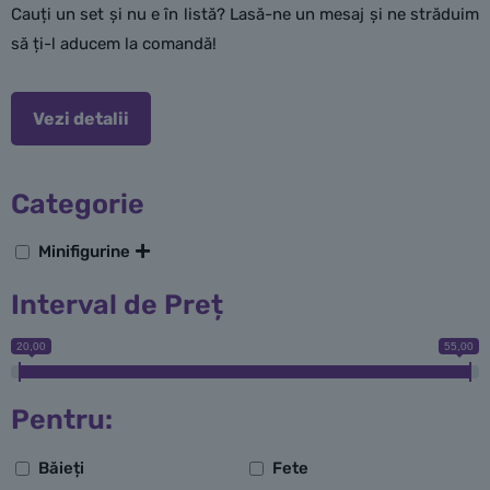
Cauți un set și nu e în listă? Lasă-ne un mesaj și ne străduim
să ți-l aducem la comandă!
Vezi detalii
Categorie
Minifigurine
Interval de Preț
20,00
55,00
Pentru:
Băieți
Fete