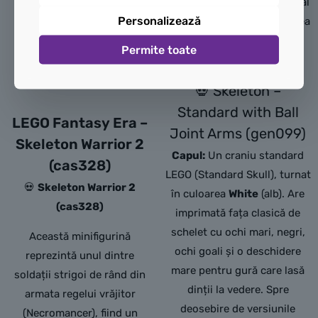
modernizat designul original
Personalizează
din anii ’90 prin introducerea
brațelor mobile pe pini
Permite toate
sferici.
💀 Skeleton –
Standard with Ball
LEGO Fantasy Era –
Joint Arms (gen099)
Skeleton Warrior 2
Capul:
Un craniu standard
(cas328)
LEGO (Standard Skull), turnat
💀
Skeleton Warrior 2
în culoarea
White
(alb). Are
(cas328)
imprimată fața clasică de
schelet cu ochi mari, negri,
Această minifigurină
ochi goali și o deschidere
reprezintă unul dintre
mare pentru gură care lasă
soldații strigoi de rând din
dinții la vedere. Spre
armata regelui vrăjitor
deosebire de versiunile
(Necromancer),
fiind un