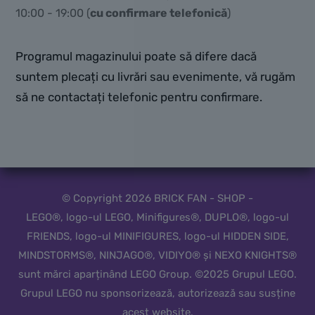
10:00 - 19:00 (
cu confirmare telefonică
)
Programul magazinului poate să difere dacă
suntem plecați cu livrări sau evenimente, vă rugăm
să ne contactați telefonic pentru confirmare.
© Copyright 2026 BRICK FAN - SHOP -
LEGO®, logo-ul LEGO, Minifigures®, DUPLO®, logo-ul
FRIENDS, logo-ul MINIFIGURES, logo-ul HIDDEN SIDE,
MINDSTORMS®, NINJAGO®, VIDIYO® și NEXO KNIGHTS®
sunt mărci aparținând LEGO Group. ©2025 Grupul LEGO.
Grupul LEGO nu sponsorizează, autorizează sau susține
acest website.