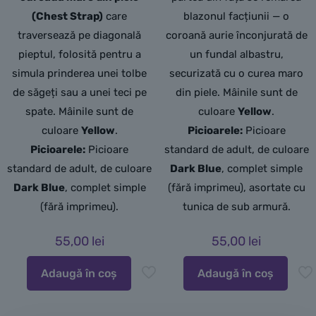
(Chest Strap)
care
blazonul facțiunii — o
traversează pe diagonală
coroană aurie înconjurată de
pieptul, folosită pentru a
un fundal albastru,
simula prinderea unei tolbe
securizată cu o curea maro
de săgeți sau a unei teci pe
din piele.
Mâinile sunt de
spate. Mâinile sunt de
culoare
Yellow
.
culoare
Yellow
.
Picioarele:
Picioare
Picioarele:
Picioare
standard de adult,
de culoare
standard de adult, de culoare
Dark Blue
,
complet simple
Dark Blue
, complet simple
(fără imprimeu),
asortate cu
(fără imprimeu).
tunica de sub armură.
55,00
lei
55,00
lei
Adaugă în coș
Adaugă în coș