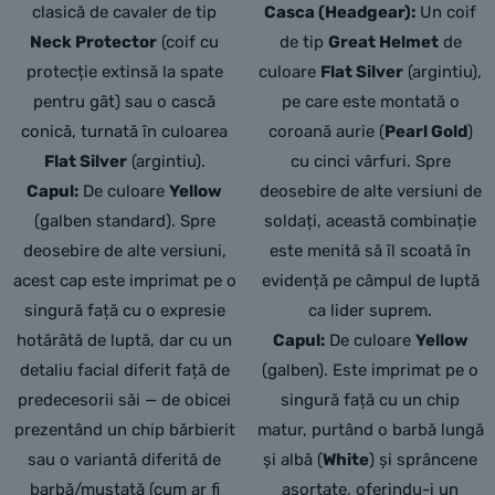
clasică de cavaler de tip
Casca (Headgear):
Un coif
Neck Protector
(coif cu
de tip
Great Helmet
de
protecție extinsă la spate
culoare
Flat Silver
(argintiu),
pentru gât) sau o cască
pe care este montată o
conică, turnată în culoarea
coroană aurie (
Pearl Gold
)
Flat Silver
(argintiu).
cu cinci vârfuri.
Spre
Capul:
De culoare
Yellow
deosebire de alte versiuni de
(galben standard). Spre
soldați,
această combinație
deosebire de alte versiuni,
este menită să îl scoată în
acest cap este imprimat pe o
evidență pe câmpul de luptă
singură față cu o expresie
ca lider suprem.
hotărâtă de luptă, dar cu un
Capul:
De culoare
Yellow
detaliu facial diferit față de
(galben).
Este imprimat pe o
predecesorii săi — de obicei
singură față cu un chip
prezentând un chip bărbierit
matur,
purtând o barbă lungă
sau o variantă diferită de
și albă (
White
) și sprâncene
barbă/mustață (cum ar fi
asortate,
oferindu-i un