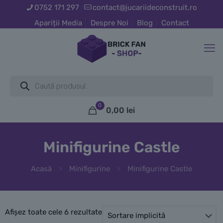
0752 171 297
contact@jucariideconstruit.ro
Apariții Media
Despre Noi
Blog
Contact
Products
search
0
0,00
lei
Minifigurine Castle
Acasă
Minifigurine
Minifigurine Castle
Afișez toate cele 6 rezultate