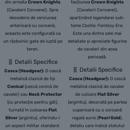
din armata
Crown Knights
facțiunea
Crown Knights
(Cavalerii Coroanei). Spre
(Cavalerii Coroanei),
deosebire de versiunea
aparținând legendarei sub-
anterioară cu coroană,
teme
Castle: Fantasy Era
.
aceasta este configurată ca
Este una dintre cele mai
un războinic gata de luptă pe
detaliate și apreciate figurine
teren.
de cavaleri din acea
perioadă.
🧬 Detalii Specifice
🧬 Detalii Specifice
Casca (Headgear):
O cască
metalică clasică de tip
Casca (Headgear):
O cască
Conical
(cască conică de
metalică clasică de cavaler
cavaler) sau
Neck Protector
de culoare
Flat Silver
(cu protecție pentru gât),
(argintiu),
decorată pe partea
turnată în culoarea
Flat
superioară cu o coroană
Silver
(argintiu), oferindu-i
regală aurie (
Pearl Gold
),
un aspect militar standard.
detaliu care indică statutul