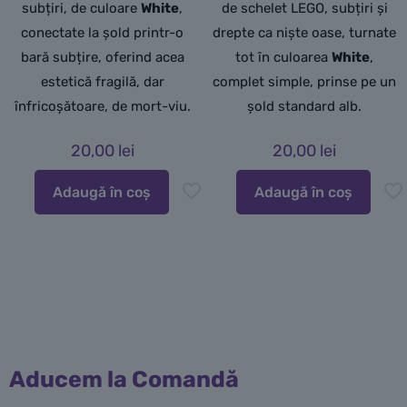
subțiri,
de culoare
White
,
de schelet LEGO, subțiri și
conectate la șold printr-o
drepte ca niște oase, turnate
bară subțire,
oferind acea
tot în culoarea
White
,
estetică fragilă,
dar
complet simple, prinse pe un
înfricoșătoare,
de mort-viu.
șold standard alb.
20,00
lei
20,00
lei
Adaugă în coș
Adaugă în coș
Aducem la Comandă