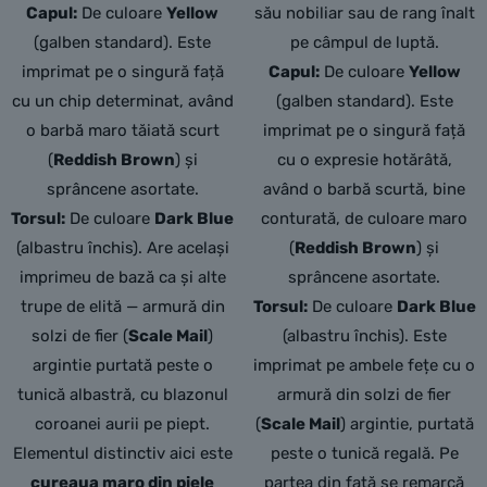
Capul:
De culoare
Yellow
său nobiliar sau de rang înalt
(galben standard). Este
pe câmpul de luptă.
imprimat pe o singură față
Capul:
De culoare
Yellow
cu un chip determinat, având
(galben standard).
Este
o barbă maro tăiată scurt
imprimat pe o singură față
(
Reddish Brown
) și
cu o expresie hotărâtă,
sprâncene asortate.
având o barbă scurtă,
bine
Torsul:
De culoare
Dark Blue
conturată,
de culoare maro
(albastru închis). Are același
(
Reddish Brown
) și
imprimeu de bază ca și alte
sprâncene asortate.
trupe de elită — armură din
Torsul:
De culoare
Dark Blue
solzi de fier (
Scale Mail
)
(albastru închis).
Este
argintie purtată peste o
imprimat pe ambele fețe cu o
tunică albastră, cu blazonul
armură din solzi de fier
coroanei aurii pe piept.
(
Scale Mail
) argintie,
purtată
Elementul distinctiv aici este
peste o tunică regală.
Pe
cureaua maro din piele
partea din față se remarcă