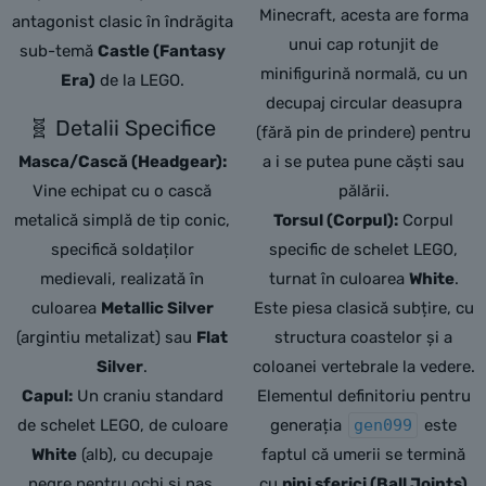
Minecraft, acesta are forma
antagonist clasic în îndrăgita
unui cap rotunjit de
sub-temă
Castle (Fantasy
minifigurină normală, cu un
Era)
de la LEGO.
decupaj circular deasupra
🧬 Detalii Specifice
(fără pin de prindere) pentru
Masca/Cască (Headgear):
a i se putea pune căști sau
Vine echipat cu o cască
pălării.
metalică simplă de tip conic,
Torsul (Corpul):
Corpul
specifică soldaților
specific de schelet LEGO,
medievali,
realizată în
turnat în culoarea
White
.
culoarea
Metallic Silver
Este piesa clasică subțire, cu
(argintiu metalizat) sau
Flat
structura coastelor și a
Silver
.
coloanei vertebrale la vedere.
Capul:
Un craniu standard
Elementul definitoriu pentru
de schelet LEGO,
de culoare
generația
gen099
este
White
(alb),
cu decupaje
faptul că umerii se termină
negre pentru ochi și nas,
cu
pini sferici (Ball Joints)