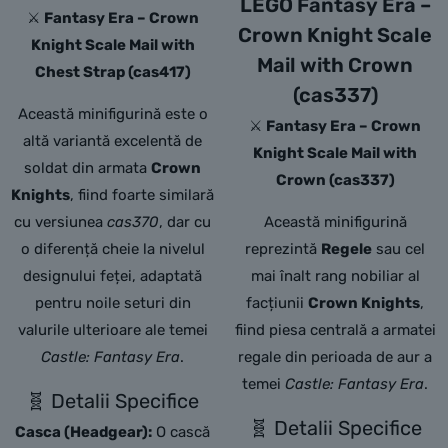
LEGO Fantasy Era –
⚔️
Fantasy Era – Crown
Crown Knight Scale
Knight Scale Mail with
Mail with Crown
Chest Strap (cas417)
(cas337)
Această minifigurină este o
⚔️
Fantasy Era – Crown
altă variantă excelentă de
Knight Scale Mail with
soldat din armata
Crown
Crown (cas337)
Knights
, fiind foarte similară
cu versiunea
cas370
, dar cu
Această minifigurină
o diferență cheie la nivelul
reprezintă
Regele
sau cel
designului feței, adaptată
mai înalt rang nobiliar al
pentru noile seturi din
facțiunii
Crown Knights
,
valurile ulterioare ale temei
fiind piesa centrală a armatei
Castle: Fantasy Era
.
regale din perioada de aur a
temei
Castle: Fantasy Era
.
🧬 Detalii Specifice
🧬 Detalii Specifice
Casca (Headgear):
O cască