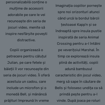
personalizabilă conține o
Imaginația copiilor pornește
mulțime de accesorii
spre noi orizonturi atunci
adorabile pe care le vei
când urcă la bordul bărcii
recunoaște din seria de
țestoasei Kapp’n și se
jocuri video, menite să
îndreaptă spre insula pustie
inspire nesfârșite povești
inspirată de seria Animal
distractive.
Crossing pentru a-l întâlni
Copiii organizează o
pe veverițoiul Marshal. În
petrecere pentru căluțul
timp ce explorează insula
Julian, pe care fetele și
plină de activități, copiii
băieții îl vor recunoaște din
adună bambusul
seria de jocuri video. Îi oferă
caracteristic din jocul video,
acestuia un cadou, care
merg să sape în căutare de
include un microfon și o
Bells și folosesc undița ca să
monedă Bell, și mănâncă
prindă pește pentru a-l
prăjituri împreună în vreme
vinde. După joaca pe roluri