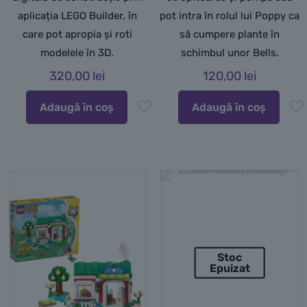
aplicația LEGO Builder, în
pot intra în rolul lui Poppy ca
care pot apropia și roti
să cumpere plante în
modelele în 3D.
schimbul unor Bells.
320,00
lei
120,00
lei
Adaugă în coș
Adaugă în coș
Stoc
Epuizat