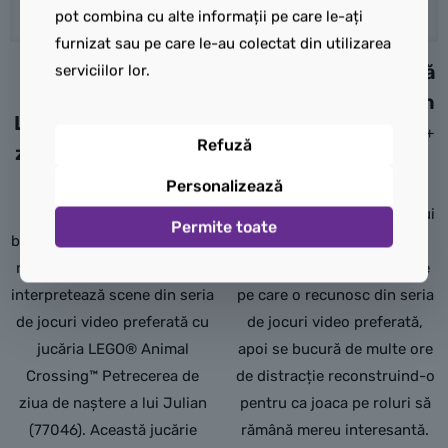
pot combina cu alte informații pe care le-ați
furnizat sau pe care le-au colectat din utilizarea
LEGO Turul de insulă
serviciilor lor.
în barcă al lui Kapp’n
LEGO Petrecerea de
Inspiră fetele și băieții de 6+
Refuză
ziua de naștere a lui
ani cu setul personalizabil
Julian
Personalizează
LEGO® Animal Crossing™
Copiii creativi de 6+ ani se
Turul de insulă în barcă al lui
Permite toate
bucură de multe ore de joacă
Kapp’n (77048). Copiii
neîngrădită pe roluri în care
construiesc o insulă pustie
interpretează scene din seria
pe care o recunosc din seria
de jocuri video preferată cu
de jocuri video preferată,
jucăria LEGO® Animal
apoi se bucură de multe ore
Crossing™ Petrecerea de
de distracție reconstruind-o
ziua de naștere a lui Julian
pentru ca joaca pe roluri să
(77046). Această jucărie
rămână mereu interesantă.