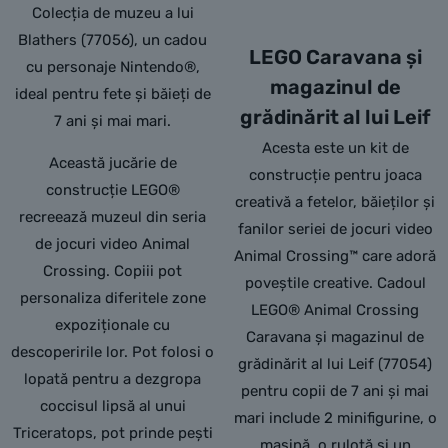
Colecția de muzeu a lui
Blathers (77056), un cadou
LEGO Caravana și
cu personaje Nintendo®,
magazinul de
ideal pentru fete și băieți de
grădinărit al lui Leif
7 ani și mai mari.
Acesta este un kit de
Această jucărie de
construcție pentru joaca
construcție LEGO®
creativă a fetelor, băieților și
recreează muzeul din seria
fanilor seriei de jocuri video
de jocuri video Animal
Animal Crossing™ care adoră
Crossing. Copiii pot
poveștile creative. Cadoul
personaliza diferitele zone
LEGO® Animal Crossing
expoziționale cu
Caravana și magazinul de
descoperirile lor. Pot folosi o
grădinărit al lui Leif (77054)
lopată pentru a dezgropa
pentru copii de 7 ani și mai
coccisul lipsă al unui
mari include 2 minifigurine, o
Triceratops, pot prinde pești
mașină, o rulotă și un