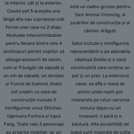
la interior, cât și la exterior.
este un cadou grozav pentru
Casele pot fi aranjate una
fanii Animal Crossing, ai
lângă alta sau suprapuse sub
jucăriilor de construcție și ai
forma unei case cu 2 etaje.
câinilor drăguți.
Modulele interschimbabile
pentru fiecare dintre cele 4
Setul include o minifigurină
anotimpuri permit copiilor să
reprezentând-o pe adorabila
adauge accesorii de sezon,
cățelușă Goldie și o casă
cum ar fi bulgări de zăpadă și
construibilă care conține un
un om de zăpadă, un dovleac
pat și un pian. La exteriorul
și frunze de toamnă. Acest
casei, se află o masă de
set creativ cu case de
picnic unde copiii pot
construcție include 3
interpreta pe roluri servirea
minifigurine: ursul Stitches,
micului dejun cu un
căprioara Fuchsia și lupul
croasant, o pară și o
Fang. Toate cele 3 personaje
băutură. Alte posibilități de
au propriul mobilier, iar un
joacă sunt inspirate de cutia