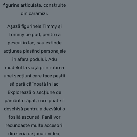
figurine articulate, construite
din cărămizi.
Așază figurinele Timmy și
Tommy pe pod, pentru a
pescui în lac, sau extinde
acțiunea plasând personajele
în afara podului. Adu
modelul la viață prin rotirea
unei secțiuni care face peștii
să pară că înoată în lac.
Explorează o secțiune de
pământ crăpat, care poate fi
deschisă pentru a dezvălui o
fosilă ascunsă. Fanii vor
recunoaște multe accesorii
din seria de jocuri video,