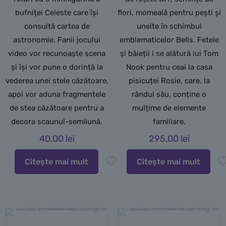
bufniței Celeste care își
flori, momeală pentru pești și
consultă cartea de
unelte în schimbul
astronomie. Fanii jocului
emblematicelor Bells. Fetele
video vor recunoaște scena
și băieții i se alătură lui Tom
și își vor pune o dorință la
Nook pentru ceai la casa
vederea unei stele căzătoare,
pisicuței Rosie, care, la
apoi vor aduna fragmentele
rândul său, conține o
de stea căzătoare pentru a
mulțime de elemente
decora scaunul-semilună.
familiare.
40,00
lei
295,00
lei
Citește mai mult
Citește mai mult