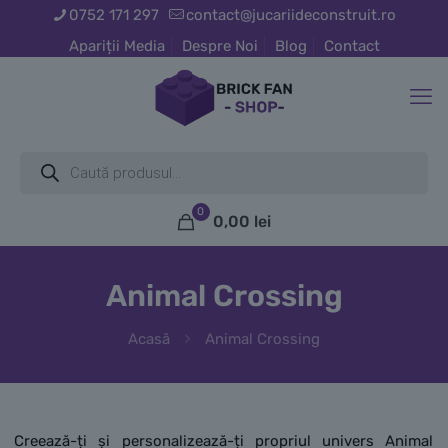
0752 171 297
contact@jucariideconstruit.ro
Apariții Media
Despre Noi
Blog
Contact
Products
search
0
0,00
lei
Animal Crossing
Acasă
Animal Crossing
Creează-ți și personalizează-ți propriul univers Animal