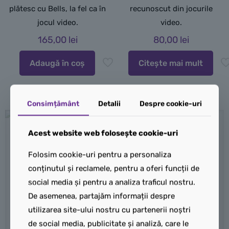
plătesc cu Bells, la fel ca în
recunoscut din jocurile
jocul video.
video.
165,00
lei
80,00
lei
Adaugă în coș
Citește mai mult
Consimțământ
Detalii
Despre cookie-uri
Acest website web folosește cookie-uri
Folosim cookie-uri pentru a personaliza
conținutul și reclamele, pentru a oferi funcții de
Stoc
Stoc
social media și pentru a analiza traficul nostru.
Epuizat
Epuizat
De asemenea, partajăm informații despre
utilizarea site-ului nostru cu partenerii noștri
de social media, publicitate și analiză, care le