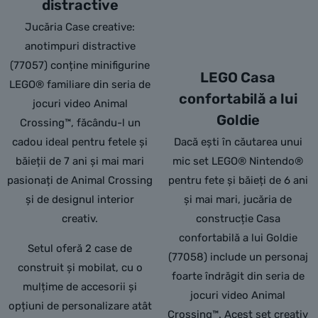
distractive
Jucăria Case creative:
anotimpuri distractive
(77057) conține minifigurine
LEGO Casa
LEGO® familiare din seria de
confortabilă a lui
jocuri video Animal
Goldie
Crossing™, făcându-l un
cadou ideal pentru fetele și
Dacă ești în căutarea unui
băieții de 7 ani și mai mari
mic set LEGO® Nintendo®
pasionați de Animal Crossing
pentru fete și băieți de 6 ani
și de designul interior
și mai mari, jucăria de
creativ.
construcție Casa
confortabilă a lui Goldie
Setul oferă 2 case de
(77058) include un personaj
construit și mobilat, cu o
foarte îndrăgit din seria de
mulțime de accesorii și
jocuri video Animal
opțiuni de personalizare atât
Crossing™. Acest set creativ