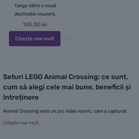
Tangy către o nouă
destinație insulară.
145,00
lei
Citește mai mult
Seturi LEGO Animal Crossing: ce sunt,
cum să alegi cele mai bune, beneficii și
întreținere
Animal Crossing este un joc video iconic, care a capturat
inimile multor jucători datorită atmosferei relaxante și a
gameplay-ului bazat pe explorare și construire. Universul
său fermecător, populat de animale antropomorfe și plin de