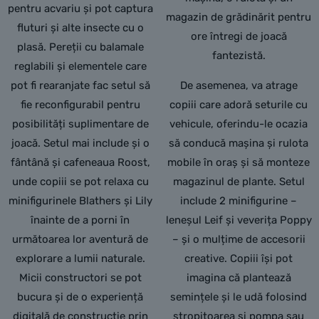
pentru acvariu și pot captura
magazin de grădinărit pentru
fluturi și alte insecte cu o
ore întregi de joacă
plasă. Pereții cu balamale
fantezistă.
reglabili și elementele care
pot fi rearanjate fac setul să
De asemenea, va atrage
fie reconfigurabil pentru
copiii care adoră seturile cu
posibilități suplimentare de
vehicule, oferindu-le ocazia
joacă. Setul mai include și o
să conducă mașina și rulota
fântână și cafeneaua Roost,
mobile în oraș și să monteze
unde copiii se pot relaxa cu
magazinul de plante. Setul
minifigurinele Blathers și Lily
include 2 minifigurine –
înainte de a porni în
leneșul Leif și veverița Poppy
următoarea lor aventură de
– și o mulțime de accesorii
explorare a lumii naturale.
creative. Copiii își pot
Micii constructori se pot
imagina că plantează
bucura și de o experiență
semințele și le udă folosind
digitală de construcție prin
stropitoarea și pompa sau