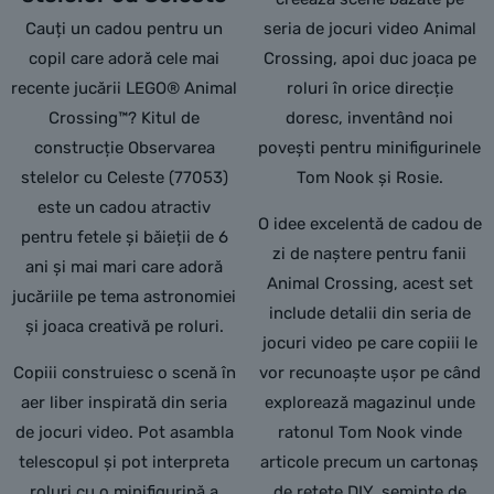
Cauți un cadou pentru un
seria de jocuri video Animal
copil care adoră cele mai
Crossing, apoi duc joaca pe
recente jucării LEGO® Animal
roluri în orice direcție
Crossing™? Kitul de
doresc, inventând noi
construcție Observarea
povești pentru minifigurinele
stelelor cu Celeste (77053)
Tom Nook și Rosie.
este un cadou atractiv
O idee excelentă de cadou de
pentru fetele și băieții de 6
zi de naștere pentru fanii
ani și mai mari care adoră
Animal Crossing, acest set
jucăriile pe tema astronomiei
include detalii din seria de
și joaca creativă pe roluri.
jocuri video pe care copiii le
Copiii construiesc o scenă în
vor recunoaște ușor pe când
aer liber inspirată din seria
explorează magazinul unde
de jocuri video. Pot asambla
ratonul Tom Nook vinde
telescopul și pot interpreta
articole precum un cartonaș
roluri cu o minifigurină a
de rețete DIY, semințe de