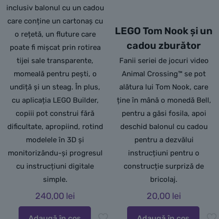
inclusiv balonul cu un cadou
care conține un cartonaș cu
LEGO Tom Nook și un
o rețetă, un fluture care
cadou zburător
poate fi mișcat prin rotirea
tijei sale transparente,
Fanii seriei de jocuri video
momeală pentru pești, o
Animal Crossing™ se pot
undiță și un steag. În plus,
alătura lui Tom Nook, care
cu aplicația LEGO Builder,
ține în mână o monedă Bell,
copiii pot construi fără
pentru a găsi fosila, apoi
dificultate, apropiind, rotind
deschid balonul cu cadou
modelele în 3D și
pentru a dezvălui
monitorizându-și progresul
instrucțiuni pentru o
cu instrucțiuni digitale
construcție surpriză de
simple.
bricolaj.
240,00
lei
20,00
lei
Adaugă în coș
Adaugă în coș