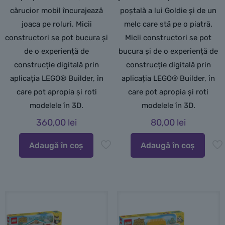
cărucior mobil încurajează
poștală a lui Goldie și de un
joaca pe roluri. Micii
melc care stă pe o piatră.
constructori se pot bucura și
Micii constructori se pot
de o experiență de
bucura și de o experiență de
construcție digitală prin
construcție digitală prin
aplicația LEGO® Builder, în
aplicația LEGO® Builder, în
care pot apropia și roti
care pot apropia și roti
modelele în 3D.
modelele în 3D.
360,00
lei
80,00
lei
Adaugă în coș
Adaugă în coș