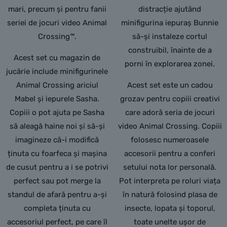
mari, precum și pentru fanii
distracție ajutând
seriei de jocuri video Animal
minifigurina iepuraș Bunnie
Crossing™.
să-și instaleze cortul
construibil, înainte de a
Acest set cu magazin de
porni în explorarea zonei.
jucărie include minifigurinele
Animal Crossing ariciul
Acest set este un cadou
Mabel și iepurele Sasha.
grozav pentru copiii creativi
Copiii o pot ajuta pe Sasha
care adoră seria de jocuri
să aleagă haine noi și să-și
video Animal Crossing. Copiii
imagineze că-i modifică
folosesc numeroasele
ținuta cu foarfeca și mașina
accesorii pentru a conferi
de cusut pentru a i se potrivi
setului nota lor personală.
perfect sau pot merge la
Pot interpreta pe roluri viața
standul de afară pentru a-și
în natură folosind plasa de
completa ținuta cu
insecte, lopata și toporul,
accesoriul perfect, pe care îl
toate unelte ușor de