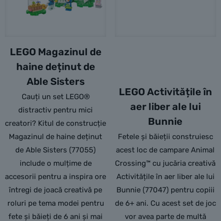
LEGO Magazinul de
haine deținut de
Able Sisters
LEGO Activitățile în
Cauți un set LEGO®
aer liber ale lui
distractiv pentru mici
Bunnie
creatori? Kitul de construcție
Magazinul de haine deținut
Fetele și băieții construiesc
de Able Sisters (77055)
acest loc de campare Animal
include o mulțime de
Crossing™ cu jucăria creativă
accesorii pentru a inspira ore
Activitățile în aer liber ale lui
întregi de joacă creativă pe
Bunnie (77047) pentru copiii
roluri pe tema modei pentru
de 6+ ani. Cu acest set de joc
fete și băieți de 6 ani și mai
vor avea parte de multă