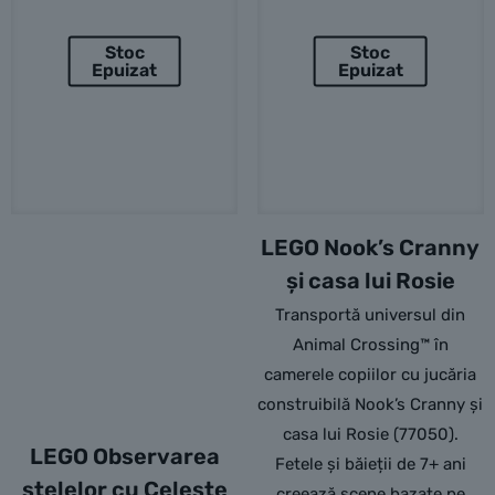
Stoc
Stoc
Epuizat
Epuizat
LEGO Nook’s Cranny
și casa lui Rosie
Transportă universul din
Animal Crossing™ în
camerele copiilor cu jucăria
construibilă Nook’s Cranny și
casa lui Rosie (77050).
LEGO Observarea
Fetele și băieții de 7+ ani
stelelor cu Celeste
creează scene bazate pe