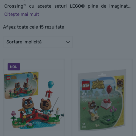
Crossing™ cu aceste seturi LEGO® pline de imaginație
inspirate de seria de jocuri video. Construiește-ți propriul
set de locații emblematice precum Nook’s Cranny și tabăra
Afișez toate cele 15 rezultate
de corturi. Interpretează propriile povești cu personaje
precum Isabelle, Tom Nook, Kapp’n și altele! Un cadou
perfect pentru toți fanii Animal Crossing™, de la fete și
băieți de peste 6 ani până la adulți!
NOU