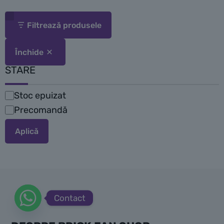
Există mai multe seturi LEGO inspirate de Animal Crossing,
Filtrează produsele
fiecare având propria tematică și structuri specifice din joc.
Printre cele mai bune și populare seturi LEGO Animal
Închide
Crossing se numără:
STARE
LEGO Animal Crossing: Island Life
Stoc epuizat
Disponibilitate
Unul dintre cele mai apreciate seturi din seria Animal
Precomandă
Crossing este
LEGO Animal Crossing: Island Life
. Acesta
include o recreație a insulei în stil LEGO, cu locuri iconice din
Aplică
joc, cum ar fi plaja, grădina și casa lui Tom Nook. Setul este
ideal pentru fanii care doresc să construiască un colț al
insulei lor perfecte și să se bucure de activitățile de zi cu zi,
cum ar fi pescuitul și plantarea de flori.
Contact
Setul include și mai multe minifigurine ale personajelor din
Animal Crossing, inclusiv Tom Nook și Isabel, ceea ce îl face