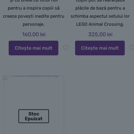
și cu unele cu totul noi
copiii pot să rearanjeze
pentru a inspira copiii să
plăcile de bază pentru a
creeze povești inedite pentru
schimba aspectul setului lor
personaje.
LEGO Animal Crossing.
160,00
lei
325,00
lei
Citește mai mult
Citește mai mult
Stoc
Epuizat