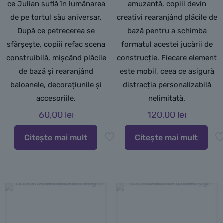
ce Julian suflă în lumânarea
amuzantă, copiii devin
de pe tortul său aniversar.
creativi rearanjând plăcile de
După ce petrecerea se
bază pentru a schimba
sfârșește, copiii refac scena
formatul acestei jucării de
construibilă, mișcând plăcile
construcție. Fiecare element
de bază și rearanjând
este mobil, ceea ce asigură
baloanele, decorațiunile și
distracția personalizabilă
accesoriile.
nelimitată.
60,00
lei
120,00
lei
Citește mai mult
Citește mai mult