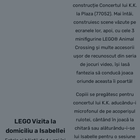
construcție Concertul lui K.K.
la Plaza (77052). Mai întâi,
construiesc scene văzute pe
ecranele lor, apoi, cu cele 3
minifigurine LEGO® Animal
Crossing și multe accesorii
ușor de recunoscut din seria
de jocuri video, își lasă
fantezia să conducă joaca
oriunde aceasta îi poartă!
Copiii se pregătesc pentru
concertul lui K.K. aducându-i
microfonul de pe acoperișul
rulotei, cântând în joacă la
LEGO Vizita la
chitară sau alăturându-i-se
domiciliu a Isabellei
lui Isabelle pentru o sesiune