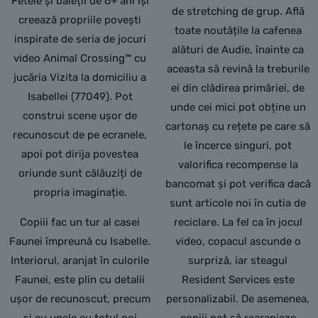
Fetele și băieții de 6+ ani își
de stretching de grup. Află
creează propriile povești
toate noutățile la cafenea
inspirate de seria de jocuri
alături de Audie, înainte ca
video Animal Crossing™ cu
aceasta să revină la treburile
jucăria Vizita la domiciliu a
ei din clădirea primăriei, de
Isabellei (77049). Pot
unde cei mici pot obține un
construi scene ușor de
cartonaș cu rețete pe care să
recunoscut de pe ecranele,
le încerce singuri, pot
apoi pot dirija povestea
valorifica recompense la
oriunde sunt călăuziți de
bancomat și pot verifica dacă
propria imaginație.
sunt articole noi în cutia de
Copiii fac un tur al casei
reciclare. La fel ca în jocul
Faunei împreună cu Isabelle.
video, copacul ascunde o
Interiorul, aranjat în culorile
surpriză, iar steagul
Faunei, este plin cu detalii
Resident Services este
ușor de recunoscut, precum
personalizabil. De asemenea,