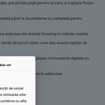
tops, pot prinde pești pentru acvariu și captura fluturi
completă până la deschiderea lui completă pentru
ne acțiunea din Animal Crossing în mâinile copiilor
eriile de jocuri video, care dau ocazia copiilor să
EGO® Builder, în care găsesc instrumente digitale cu
kie-uri
25 cm în lățime și 17 cm în adâncime
ncții de social
 utilizarea site-
t combina cu alte