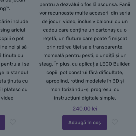
pentru a dezvălui o fosilă ascunsă. Fanii
ing™.
vor recunoaște multe accesorii din seria
cărie include
de jocuri video, inclusiv balonul cu un
sing ariciul
cadou care conține un cartonaș cu o
opiii o pot
rețetă, un fluture care poate fi mișcat
ne noi și să-
prin rotirea tijei sale transparente,
ă ținuta cu
momeală pentru pești, o undiță și un
pentru a i se
steag. În plus, cu aplicația LEGO Builder,
ge la standul
copiii pot construi fără dificultate,
eta ținuta cu
apropiind, rotind modelele în 3D și
îl plătesc cu
monitorizându-și progresul cu
l video.
instrucțiuni digitale simple.
240,00
lei
Adaugă în coș