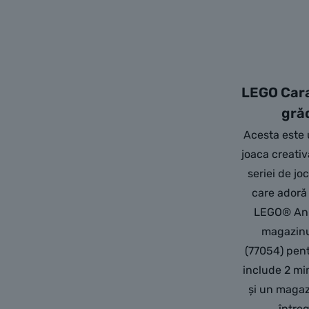
LEGO Cara
grăd
Acesta este 
joaca creativă
seriei de j
care adoră 
LEGO® Ani
magazinul
(77054) pent
include 2 min
și un magaz
întreg