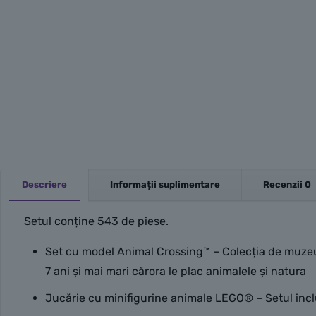
Descriere
Informații suplimentare
Recenzii
0
Setul conține 543 de piese.
Set cu model Animal Crossing™ – Colecția de muzeu a 
7 ani și mai mari cărora le plac animalele și natura
Jucărie cu minifigurine animale LEGO® – Setul inclu