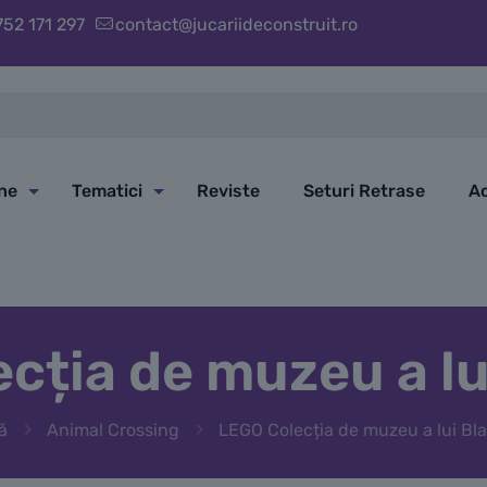
752 171 297
contact@jucariideconstruit.ro
ine
Tematici
Reviste
Seturi Retrase
Ac
cția de muzeu a lu
ă
Animal Crossing
LEGO Colecția de muzeu a lui Bl