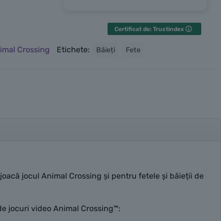
y, highly
Certificat de: Trustindex
imal Crossing
Etichete:
Băieți
Fete
oacă jocul Animal Crossing și pentru fetele și băieții de
de jocuri video Animal Crossing™: