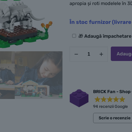
apropia și roti modelele în 3
În stoc furnizor (livrare
Opțiuni
🎁 Adaugă împachetar
suplimentare
Cantitate
Adaugă
LEGO
Colecția
de
Student Abro
muzeu
acum 6 zile
a
BRICK Fan - Shop 
lui
Great little independe
94 recenzii Google
Blathers
lots to see! Unique ex
lovely little location,
Scrie o recenzie
different lego sets an
prints the owner mad
Citeste mai mult