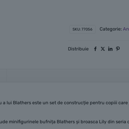
very chatty and friendl
recommend the place!
Categorie:
An
SKU:
77056
Distribuie
lui Blathers este un set de construcție pentru copiii care j
de minifigurinele bufnița Blathers și broasca Lily din seria 