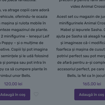
video Animal Cross
 va atrage copiii care adoră
vehicule, oferindu-le ocazia
Acest set cu magazin de ju
mașina și rulota mobile în
minifigurinele Animal Cros
onteze magazinul de plante.
Mabel și iepurele Sasha. C
 2 minifigurine – leneșul Leif
ajuta pe Sasha să aleagă hai
ța Poppy – și o mulțime de
și imagineze că-i modific
ative. Copiii își pot imagina
foarfeca și mașina de cusut 
 semințele și le udă folosind
potrivi perfect sau pot mer
a și pompa sau pot intra în
de afară pentru a-și compl
oppy ca să cumpere plante în
accesoriul perfect, pe care 
himbul unor Bells.
Bells, la fel ca în jocu
120,00
lei
165,00
lei
Adaugă în coș
Adaugă în coș