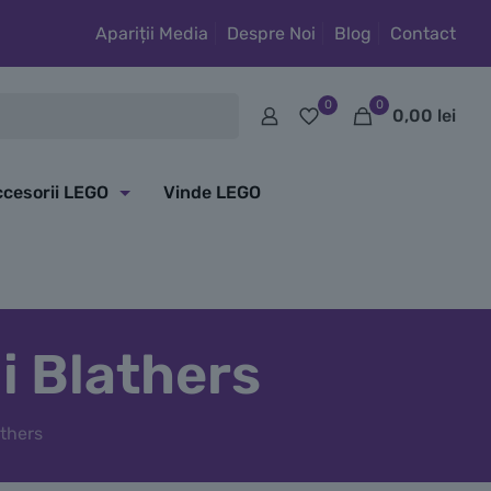
Apariții Media
Despre Noi
Blog
Contact
0
0
0,00
lei
cesorii LEGO
Vinde LEGO
i Blathers
athers