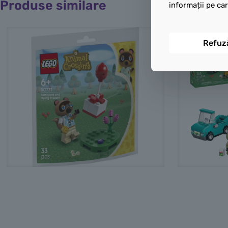
Produse similare
informații pe car
Refuz