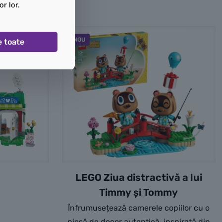
or lor.
NOU
e toate
LEGO Ziua distractivă a lui
Timmy și Tommy
Înfrumusețează camerele copiilor cu o
piesă de decor autentică, inspirată din