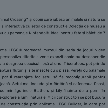
Animal Crossing™ și copiii care iubesc animalele și natura se
 și interactivă cu setul de construcție Colecția de muzeu a
ou cu personaje Nintendo®, ideal pentru fete și băieți de 7
ucție LEGO® recreează muzeul din seria de jocuri video
personaliza diferitele zone expoziționale cu descoperirile
ru a dezgropa coccisul lipsă al unui Triceratops, pot prinde
aptura fluturi și alte insecte cu o plasă. Pereții cu balamale
e pot fi rearanjate fac setul să fie reconfigurabil pentru
 joacă. Setul mai include și o fântână și cafeneaua Roost,
cu minifigurinele Blathers și Lily înainte de a porni în
xplorare a lumii naturale. Micii constructori se pot bucura
 de construcție prin aplicația LEGO Builder, în care pot