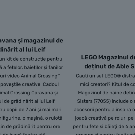
vana și magazinul de
inărit al lui Leif
LEGO Magazinul d
un kit de construcție pentru
deținut de Able S
 a fetelor, băieților și fanilor
ocuri video Animal Crossing™
Cauți un set LEGO® distra
poveștile creative. Cadoul
mici creatori? Kitul de c
mal Crossing Caravana și
Magazinul de haine dețin
 de grădinărit al lui Leif
Sisters (77055) include o
ru copii de 7 ani și mai mari
accesorii pentru a inspira o
ifigurine, o mașină, o rulotă
joacă creativă pe roluri p
in de grădinărit pentru ore
pentru fete și băieți de 6 an
i de joacă fantezistă.
precum și pentru fanii seri