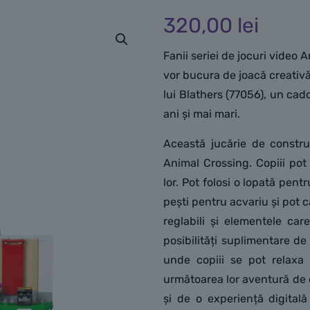
320,00
lei
Fanii seriei de jocuri video 
vor bucura de joacă creativă
lui Blathers (77056), un cad
ani și mai mari.
Această jucărie de constr
Animal Crossing. Copiii pot 
lor. Pot folosi o lopată pent
pești pentru acvariu și pot c
reglabili și elementele car
posibilități suplimentare de
unde copiii se pot relaxa 
următoarea lor aventură de e
și de o experiență digitală