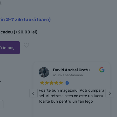
D.
 în 2-7 zile lucrătoare)
e cadou
(+
20,00
lei
)
 în coș
ad
David Andrei Cretu
acum 1 săptămână
-
nt shop with
Foarte bun magazinul!Poti cumpara
perience and
seturi retrase ceea ce este un lucru
 had many
foarte bun pentru un fan lego
d even 3D
e. Owner was