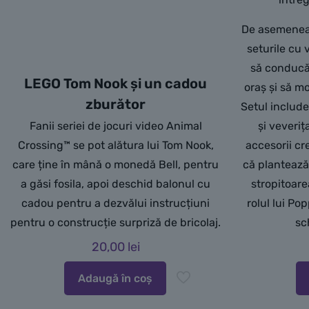
De asemenea,
seturile cu 
să conducă 
LEGO Tom Nook și un cadou
oraș și să m
zburător
Setul include
Fanii seriei de jocuri video Animal
și veveri
Crossing™ se pot alătura lui Tom Nook,
accesorii cre
care ține în mână o monedă Bell, pentru
că plantează
a găsi fosila, apoi deschid balonul cu
stropitoare
cadou pentru a dezvălui instrucțiuni
rolul lui P
pentru o construcție surpriză de bricolaj.
sc
20,00
lei
Adaugă în coș