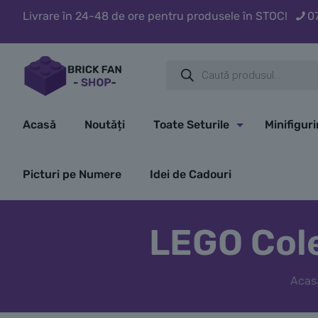
Livrare în 24-48 de ore pentru produsele în STOC!
0
Products
search
Acasă
Noutăți
Toate Seturile
Minifigur
Picturi pe Numere
Idei de Cadouri
LEGO Cole
Acas