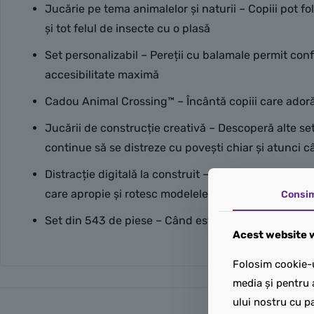
Jucărie pe tema animalelor și naturii – Copiii pot fo
și tot felul de insecte cu o plasă
Set personalizabil – Pereții cu balamale permit con
accesibilitate maximă
Cadou Animal Crossing™ – Încântă copiii care adoră 
Jucării de construcție creativă – Descoperă alte set
continue să se distreze cu povești chiar și atunci 
Distracție digitală la construit – Pentru o experien
care apropie și rotesc modelele în 3D, salvează setu
Consi
Set din 543 de piese – Când este deschis, cu fântân
Acest website w
Folosim cookie-u
media și pentru 
ului nostru cu pa