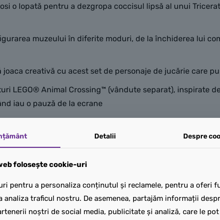
losi o lopată pentru a dezgropa coccisul lipsă al unui Tricera
figurarea muzeului în diferite moduri, de la închiderea lui 
joaca creativă cu acest set de personaje de jucărie care pu
uri LEGO® Animal Crossing™ (vândute separat), inspirate de s
când iau o pauză de la ecrane
ță de construcție captivantă, copiii pot descărca aplicația L
ri și își urmăresc progresul
mțământ
Detalii
Despre coo
a la exterior, modelul de muzeu măsoară 11 cm în înălțime, 
eb folosește cookie-uri
ri pentru a personaliza conținutul și reclamele, pentru a oferi fu
a analiza traficul nostru. De asemenea, partajăm informații despre
rtenerii noștri de social media, publicitate și analiză, care le po