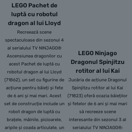
LEGO Pachet de
luptă cu robotul
dragon al lui Lloyd
Recreează scene
spectaculoase din sezonul 4
al serialului TV NINJAGO®
LEGO Ninjago
Ascensiunea dragonilor cu
Dragonul Spinjitzu
acest Pachet de luptă cu
rotitor al lui Kai
robotul dragon al lui Lloyd
(71862), un set cu figurine de
Jucăria de acțiune Dragonul
acțiune pentru băieți și fete
Spinjitzu rotitor al lui Kai
de 6 ani și mai mari. Acest
(71823) oferă ocazia băieților
set de construcție include un
și fetelor de 6 ani și mai mari
robot dragon de luptă cu
să recreeze scene
brațele, mâinile, picioarele,
interesante din sezonul 3 al
aripile și coada articulate, un
serialului TV NINJAGO®: