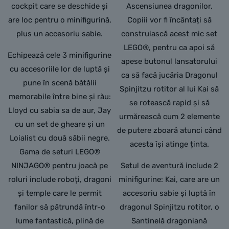
cockpit care se deschide și
Ascensiunea dragonilor.
are loc pentru o minifigurină,
Copiii vor fi încântați să
plus un accesoriu sabie.
construiască acest mic set
LEGO®, pentru ca apoi să
Echipează cele 3 minifigurine
apese butonul lansatorului
cu accesoriile lor de luptă și
ca să facă jucăria Dragonul
pune în scenă bătălii
Spinjitzu rotitor al lui Kai să
memorabile între bine și rău:
se rotească rapid și să
Lloyd cu sabia sa de aur, Jay
urmărească cum 2 elemente
cu un set de gheare și un
de putere zboară atunci când
Loialist cu două săbii negre.
acesta își atinge ținta.
Gama de seturi LEGO®
NINJAGO® pentru joacă pe
Setul de aventură include 2
roluri include roboți, dragoni
minifigurine: Kai, care are un
și temple care le permit
accesoriu sabie și luptă în
fanilor să pătrundă într-o
dragonul Spinjitzu rotitor, o
lume fantastică, plină de
Santinelă dragoniană