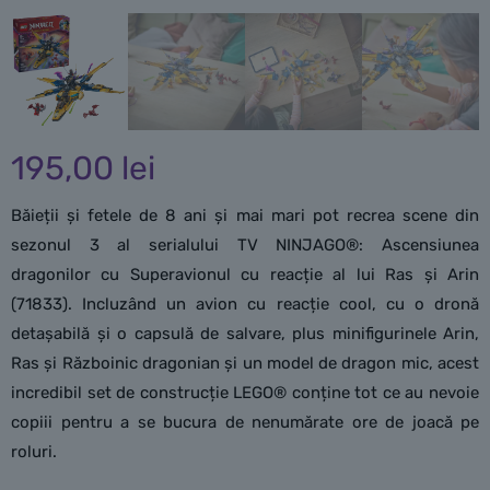
195,00
lei
Băieții și fetele de 8 ani și mai mari pot recrea scene din
sezonul 3 al serialului TV NINJAGO®: Ascensiunea
dragonilor cu Superavionul cu reacție al lui Ras și Arin
(71833). Incluzând un avion cu reacție cool, cu o dronă
detașabilă și o capsulă de salvare, plus minifigurinele Arin,
Ras și Războinic dragonian și un model de dragon mic, acest
incredibil set de construcție LEGO® conține tot ce au nevoie
copiii pentru a se bucura de nenumărate ore de joacă pe
roluri.