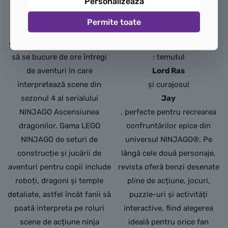
Personalizează
accesorii sabie, Sora cu 2
LEGO® NINJAGO® –
săbii și un Monstru de
Revista Nr. 3
Permite toate
pământ cu mâini cu aspect
! Această ediție include
de gheare, astfel încât copiii
două minifigurine LEGO®
să se bucure de ore întregi
: temutul
de aventuri în care
Lord Ras
interpretează scene din
și curajosul
sezonul 4 al serialului
Jay
NINJAGO Ascensiunea
, perfecte pentru recrearea
dragonilor. Gama LEGO
confruntărilor epice din
NINJAGO de seturi de
universul NINJAGO®. Pe
construcție și jucării de
lângă cele două personaje,
aventuri pentru copii include
revista oferă benzi desenate
roboți, dragoni și temple
pline de acțiune, jocuri,
detaliate, astfel încât fanii să
puzzle-uri și activități
poată interpreta pe roluri
interactive, fiind alegerea
scene de acțiune ninja
ideală pentru orice fan