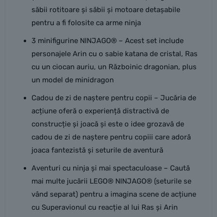
săbii rotitoare și săbii și motoare detașabile
pentru a fi folosite ca arme ninja
3 minifigurine NINJAGO® – Acest set include
personajele Arin cu o sabie katana de cristal, Ras
cu un ciocan auriu, un Războinic dragonian, plus
un model de minidragon
Cadou de zi de naștere pentru copii – Jucăria de
acțiune oferă o experiență distractivă de
construcție și joacă și este o idee grozavă de
cadou de zi de naștere pentru copiii care adoră
joaca fantezistă și seturile de aventură
Aventuri cu ninja și mai spectaculoase – Caută
mai multe jucării LEGO® NINJAGO® (seturile se
vând separat) pentru a imagina scene de acțiune
cu Superavionul cu reacție al lui Ras și Arin