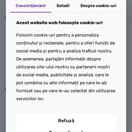
ore întregi de joacă
Consimțământ
Detalii
Despre cookie-uri
fantezistă cu setul de
construcție LEGO® NINJAGO
Acest website web folosește cookie-uri
Pachet de luptă cu robotul
dragon al lui Kai (71851).
Folosim cookie-uri pentru a personaliza
Acest set conține un robot
conținutul și reclamele, pentru a oferi funcții de
dragon cu picioare, aripi
social media și pentru a analiza traficul nostru.
mari, mâini articulate cu
De asemenea, partajăm informații despre
aspect de gheare și un
utilizarea site-ului nostru cu partenerii noștri
trunchi care se rotește la
de social media, publicitate și analiză, care le
360 de grade, plus un
pot combina cu alte informații pe care le-ați
cockpit în care să fie așezată
furnizat sau pe care le-au colectat din utilizarea
o minifigurină.
serviciilor lor.
Revista LEGO
Ninjago NR. 3
Această jucărie ninja
accesibilă include 3
Intră în lupta dintre bine și
Refuză
minifigurine: Kai cu 2
rău cu