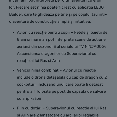
încât fanii pot interpreta pe roluri aventuri cu eroii
lor. Fiecare set ninja poate fi creat cu aplicația LEGO
Builder, care te ghidează pe tine și pe copilul tău într-
o aventură de construcție simplă și intuitivă.
Avion cu reacție pentru copii – Fetele și băieții de
8 ani și mai mari pot interpreta scene de acțiune
aeriană din sezonul 3 al serialului TV NINJAGO®:
Ascensiunea dragonilor cu Superavionul cu
reacție al lui Ras și Arin
Vehicul ninja combinat – Avionul cu reacție
include o dronă detașabilă cu cap de dragon cu 2
cockpituri, incluzând unul care poate fi detașat
pentru a fi folosită pe post de capsulă de salvare
cu aripi-săbii
Plin cu dotări – Superavionul cu reacție al lui Ras
și Arin are 2 lansatoare cu arc, aripi reglabile,