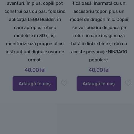
aventuri. În plus, copiii pot
ticăloasă, înarmată cu un
construi pas cu pas, folosind
accesoriu topor, plus un
aplicația LEGO Builder, în
model de dragon mic. Copiii
care apropie, rotesc
se vor bucura de joaca pe
modelele în 3D și își
roluri în care imaginează
monitorizează progresul cu
bătălii dintre bine și rău cu
instrucțiuni digitale ușor de
aceste personaje NINJAGO
urmat.
populare.
40,00
lei
40,00
lei
Adaugă în coș
Adaugă în coș