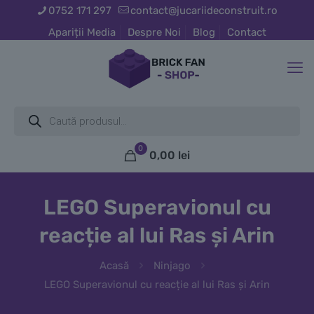
0752 171 297
contact@jucariideconstruit.ro
Apariții Media
Despre Noi
Blog
Contact
Products
search
0
0,00
lei
LEGO Superavionul cu
reacție al lui Ras și Arin
Acasă
Ninjago
LEGO Superavionul cu reacție al lui Ras și Arin