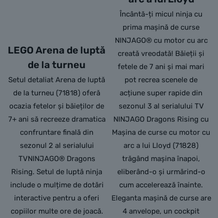
Încântă-ți micul ninja cu
prima mașină de curse
NINJAGO® cu motor cu arc
LEGO Arena de luptă
creată vreodată! Băieții și
de la turneu
fetele de 7 ani și mai mari
Setul detaliat Arena de luptă
pot recrea scenele de
de la turneu (71818) oferă
acțiune super rapide din
ocazia fetelor și băieților de
sezonul 3 al serialului TV
7+ ani să recreeze dramatica
NINJAGO Dragons Rising cu
confruntare finală din
Mașina de curse cu motor cu
sezonul 2 al serialului
arc a lui Lloyd (71828)
TVNINJAGO® Dragons
trăgând mașina înapoi,
Rising. Setul de luptă ninja
eliberând-o și urmărind-o
include o mulțime de dotări
cum accelerează înainte.
interactive pentru a oferi
Eleganta mașină de curse are
copiilor multe ore de joacă.
4 anvelope, un cockpit