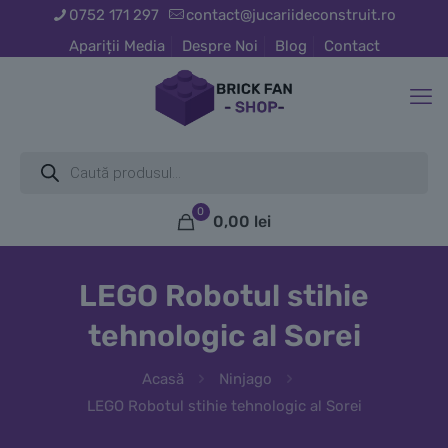
0752 171 297
contact@jucariideconstruit.ro
Apariții Media
Despre Noi
Blog
Contact
Products
search
0
0,00
lei
LEGO Robotul stihie
tehnologic al Sorei
Acasă
Ninjago
LEGO Robotul stihie tehnologic al Sorei