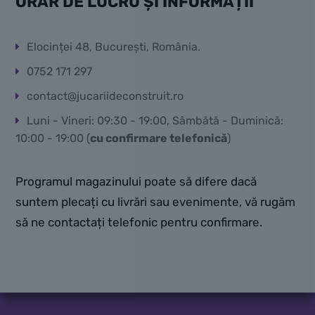
ORAR DE LUCRU ȘI INFORMAȚII
Elocinței 48, București, România.
0752 171 297
contact@jucariideconstruit.ro
Luni - Vineri: 09:30 - 19:00, Sâmbătă - Duminică:
10:00 - 19:00 (
cu confirmare telefonică
)
Programul magazinului poate să difere dacă
suntem plecați cu livrări sau evenimente, vă rugăm
să ne contactați telefonic pentru confirmare.