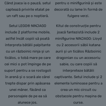
Când joaca ia o pauză, setul
pentru o minifigurină și este
captează privirile etalat pe
decorată cu lame în formă de
un raft sau pe o noptieră.
fulgere verzi.
Setul LEGO® NINJAGO
Kitul de construcție pentru
include 2 platforme mobile,
joacă fantezistă include 2
astfel încât copiii să poată
minifigurine NINJAGO: Lloyd
interpreta bătălii palpitante
cu 2 accesorii săbii katana
cu un războinic ninja și un
aurii și un ticălos Războinic
ticălos, o tobă mare pe care
dragonian cu un accesoriu
cei mici o pot împinge de pe
sabie, cu care copiii să
suport pentru a se rostogoli
interpreteze bătălii
în arenă și o scară ale cărei
captivante. Setul include și 2
trepte dispar prin apăsarea
elemente luminoase pentru a
unei mâner, făcând ca
crea un mic circuit cu
personajele de pe ea să
obstacole pentru mașina de
alunece jos.
curse.