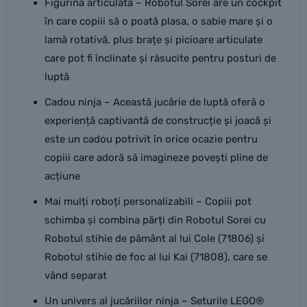
Figurină articulată – Robotul Sorei are un cockpit
în care copiii să o poată plasa, o sabie mare și o
lamă rotativă, plus brațe și picioare articulate
care pot fi înclinate și răsucite pentru posturi de
luptă
Cadou ninja – Această jucărie de luptă oferă o
experiență captivantă de construcție și joacă și
este un cadou potrivit în orice ocazie pentru
copiii care adoră să imagineze povești pline de
acțiune
Mai mulți roboți personalizabili – Copiii pot
schimba și combina părți din Robotul Sorei cu
Robotul stihie de pământ al lui Cole (71806) și
Robotul stihie de foc al lui Kai (71808), care se
vând separat
Un univers al jucăriilor ninja – Seturile LEGO®