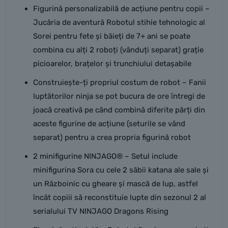
Figurină personalizabilă de acțiune pentru copii –
Jucăria de aventură Robotul stihie tehnologic al
Sorei pentru fete și băieți de 7+ ani se poate
combina cu alți 2 roboți (vânduți separat) grație
picioarelor, brațelor și trunchiului detașabile
Construiește-ți propriul costum de robot – Fanii
luptătorilor ninja se pot bucura de ore întregi de
joacă creativă pe când combină diferite părți din
aceste figurine de acțiune (seturile se vând
separat) pentru a crea propria figurină robot
2 minifigurine NINJAGO® – Setul include
minifigurina Sora cu cele 2 săbii katana ale sale și
un Războinic cu gheare și mască de lup, astfel
încât copiii să reconstituie lupte din sezonul 2 al
serialului TV NINJAGO Dragons Rising