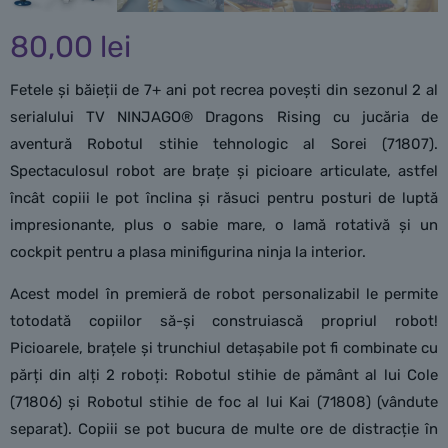
80,00
lei
Fetele și băieții de 7+ ani pot recrea povești din sezonul 2 al
serialului TV NINJAGO® Dragons Rising cu jucăria de
aventură Robotul stihie tehnologic al Sorei (71807).
Spectaculosul robot are brațe și picioare articulate, astfel
încât copiii le pot înclina și răsuci pentru posturi de luptă
impresionante, plus o sabie mare, o lamă rotativă și un
cockpit pentru a plasa minifigurina ninja la interior.
Acest model în premieră de robot personalizabil le permite
totodată copiilor să-și construiască propriul robot!
Picioarele, brațele și trunchiul detașabile pot fi combinate cu
părți din alți 2 roboți: Robotul stihie de pământ al lui Cole
(71806) și Robotul stihie de foc al lui Kai (71808) (vândute
separat). Copiii se pot bucura de multe ore de distracție în