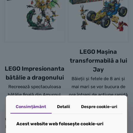
LEGO Mașina
transformabilă a lui
LEGO Impresionanta
Jay
bătălie a dragonului
Băieții și fetele de 8 ani și
Recreează spectaculoasa
mai mari se vor bucura de
bătălie finală din Amurgul,
ore întregi de acțiune rapidă
noul arc narativ din
cu setul de construcție
Consimțământ
Detalii
Despre cookie-uri
NINJAGO® Legends, cu
LEGO® NINJAGO® Mașina
dinamicul set Impresionanta
transformabilă a lui Jay
Acest website web folosește cookie-uri
bătălie a dragonului (71872),
(71856). Această mașină de