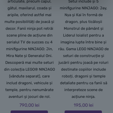
articulate, precum capul,
Setul include și 5
gâtul, maxilarul, coada și
minifigurine NINJAGO: Jay,
aripile, oferind astfel mai
Nya și Kai în formă de
multe posibilități de joacă și
dragon, plus ticăloșii
decor. Fanii ninja pot retrăi
Monstrul de pământ și
scene pline de acțiune din
Liderul loialist pentru a
serialul TV de succes cu 4
imagina lupte între bine și
minifigurine NINJAGO: Jin,
rău. Gama LEGO NINJAGO de
Mira Nate și Generalul Oni.
seturi de construcție și
Descoperă mai multe seturi
jucării pentru joacă pe roluri
din colecția LEGO® NINJAGO
destinate copiilor include
(vândute separat), care
roboți, dragoni și temple
includ dragoni, vehicule și
detaliate pentru ca fanii să
temple, pentru nenumărate
interpreteze scene de
aventuri și jocuri de rol.
acțiune ninja.
790,00
lei
195,00
lei