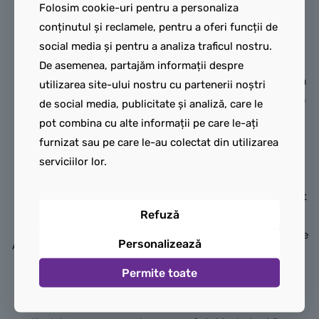
conceput pentru fanii de 12
curse ninja 2 în 1 poate fi
Folosim cookie-uri pentru a personaliza
ani și mai mari. Această
folosită la joacă și etalată în
conținutul și reclamele, pentru a oferi funcții de
jucărie de construcție
2 versiuni: modul obișnuit
social media și pentru a analiza traficul nostru.
uimitoare înfățișează un
sau în modul dragon,
De asemenea, partajăm informații despre
dragon cu 4 capete
întorcându-i partea frontală
utilizarea site-ului nostru cu partenerii noștri
luptându-se cu maleficul
pentru a-i dezvălui ghearele
de social media, publicitate și analiză, care le
șarpe Devoratorul care iese
aurii, capul de dragon și
pot combina cu alte informații pe care le-ați
din pământ. După ce ai
armele shuriken rotitoare.
furnizat sau pe care le-au colectat din utilizarea
terminat de construit,
Această jucărie de aventuri
serviciilor lor.
expune cu mândrie modelul
accesibilă pentru copii
pe un raft, un birou sau o
conține un lansator acționat
Refuză
noptieră.
prin arc și 2 săgeți, care
poate fi desprins și așezat pe
Personalizează
Apoi, detașează dragonul de
o construcție secundară
bază pentru povești
Permite toate
acoperită cu plante, unde
interactive. Ambele figurine
copiii pot imagina lupte.
sunt dotate cu elemente