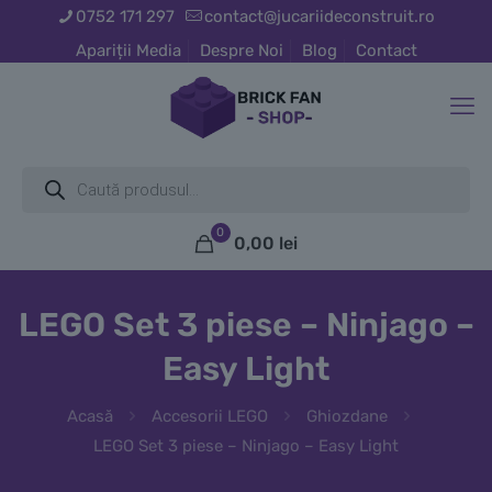
0752 171 297
contact@jucariideconstruit.ro
Apariții Media
Despre Noi
Blog
Contact
Products
search
0
0,00
lei
LEGO Set 3 piese – Ninjago –
Easy Light
Acasă
Accesorii LEGO
Ghiozdane
LEGO Set 3 piese – Ninjago – Easy Light