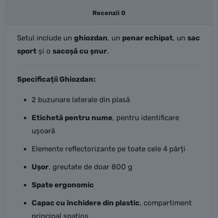
Recenzii
0
Setul include un
ghiozdan
, un
penar echipat
, un
sac
sport
și o
sacoșă cu șnur
.
Specificații Ghiozdan:
2 buzunare laterale din plasă
Etichetă pentru nume
, pentru identificare
ușoară
Elemente reflectorizante pe toate cele 4 părți
Ușor
, greutate de doar 800 g
Spate ergonomic
Capac cu închidere din plastic
, compartiment
principal spațios