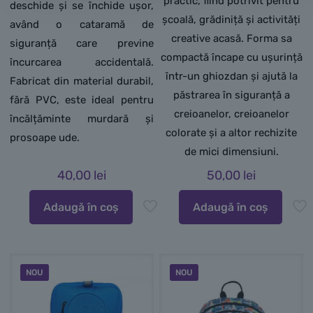
practic, fiind potrivit pentru
deschide și se închide ușor,
școală, grădiniță și activități
având o cataramă de
creative acasă. Forma sa
siguranță care previne
compactă încape cu ușurință
încurcarea accidentală.
într-un ghiozdan și ajută la
Fabricat din material durabil,
păstrarea în siguranță a
fără PVC, este ideal pentru
creioanelor, creioanelor
încălțăminte murdară și
colorate și a altor rechizite
prosoape ude.
de mici dimensiuni.
40,00
lei
50,00
lei
Adaugă în coș
Adaugă în coș
NOU
NOU