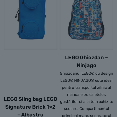
LEGO Ghiozdan –
Ninjago
Ghiozdanul LEGO® cu design
LEGO® NINJAGO® este ideal
pentru transportul zilnic al
manualelor, caietelor,
LEGO Sling bag LEGO
gustărilor și al altor rechizite
Signature Brick 1×2
școlare. Compartimentul
– Albastru
principal mare, separatorul