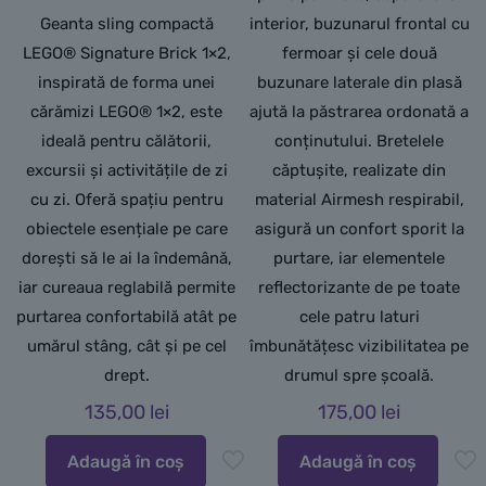
Geanta sling compactă
interior, buzunarul frontal cu
LEGO® Signature Brick 1×2,
fermoar și cele două
inspirată de forma unei
buzunare laterale din plasă
cărămizi LEGO® 1×2, este
ajută la păstrarea ordonată a
ideală pentru călătorii,
conținutului. Bretelele
excursii și activitățile de zi
căptușite, realizate din
cu zi. Oferă spațiu pentru
material Airmesh respirabil,
obiectele esențiale pe care
asigură un confort sporit la
dorești să le ai la îndemână,
purtare, iar elementele
iar cureaua reglabilă permite
reflectorizante de pe toate
purtarea confortabilă atât pe
cele patru laturi
umărul stâng, cât și pe cel
îmbunătățesc vizibilitatea pe
drept.
drumul spre școală.
135,00
lei
175,00
lei
Adaugă în coș
Adaugă în coș