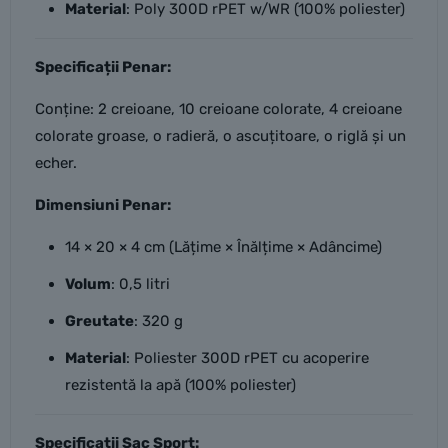
Material
: Poly 300D rPET w/WR (100% poliester)
Specificații Penar:
Conține: 2 creioane, 10 creioane colorate, 4 creioane
colorate groase, o radieră, o ascuțitoare, o riglă și un
echer.
Dimensiuni Penar:
14 × 20 × 4 cm (Lățime × Înălțime × Adâncime)
Volum
: 0,5 litri
Greutate
: 320 g
Material
: Poliester 300D rPET cu acoperire
rezistentă la apă (100% poliester)
Specificații Sac Sport: