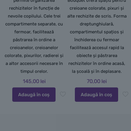
permite organizarea
Bouquet oferă spațiu pentru
rechizitelor în funcție de
creioane colorate, pixuri și
nevoile copilului. Cele trei
alte rechizite de scris. Forma
compartimente separate, cu
dreptunghiulară,
fermoar, facilitează
compartimentul spațios și
păstrarea în ordine a
închiderea cu fermoar
creioanelor, creioanelor
facilitează accesul rapid la
colorate, pixurilor, radierei și
obiecte și păstrarea
a altor accesorii necesare în
rechizitelor în ordine acasă,
timpul orelor.
la școală și în deplasare.
145,00
lei
70,00
lei
Adaugă în coș
Adaugă în coș