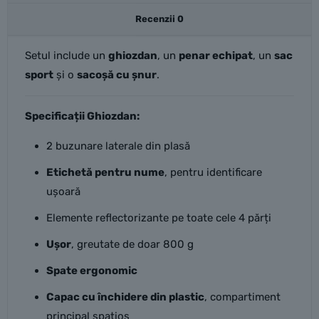
Light
Recenzii
0
Setul include un
ghiozdan
, un
penar echipat
, un
sac
sport
și o
sacoșă cu șnur
.
Specificații Ghiozdan:
2 buzunare laterale din plasă
Etichetă pentru nume
, pentru identificare
ușoară
Elemente reflectorizante pe toate cele 4 părți
Ușor
, greutate de doar 800 g
Spate ergonomic
Capac cu închidere din plastic
, compartiment
principal spațios