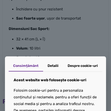
Închidere cu șnur rezistent
Sac foarte ușor
, ușor de transportat
Dimensiuni Sac Sport:
32 × 41 cm (L × Î)
Volum
: 10 litri
Greutate
: 60 g
Consimțământ
Detalii
Despre cookie-uri
Material
: Poliester 210D
Acest website web folosește cookie-uri
Folosim cookie-uri pentru a personaliza
conținutul și reclamele, pentru a oferi funcții de
Produse similare
social media și pentru a analiza traficul nostru.
De asemenea, partajăm informații despre