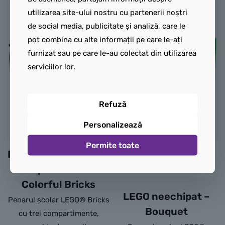
utilizarea site-ului nostru cu partenerii noștri
NOU
NOU
de social media, publicitate și analiză, care le
pot combina cu alte informații pe care le-ați
furnizat sau pe care le-au colectat din utilizarea
serviciilor lor.
Refuză
Personalizează
Permite toate
LEGO neechipat cu 3
compartimente –
Colorful Bricks
LEGO neechipat –
Penarul școlar LEGO® Bricks
Bouquet
cu trei compartimente,