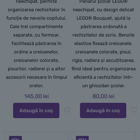
neechipat, permite
Penarul școlar LEGO®
organizarea rechizitelor în
neechipat, cu design delicat
funcție de nevoile copilului.
LEGO® Bouquet, ajută la
Cele trei compartimente
păstrarea ordonată a
separate, cu fermoar,
rechizitelor de scris. Benzile
facilitează păstrarea în
elastice fixează creioanele,
ordine a creioanelor,
creioanele colorate, pixul,
creioanelor colorate,
rigla, radiera și ascuțitoarea,
pixurilor, radierei și a altor
fiind ideal pentru organizarea
accesorii necesare în timpul
eficientă a rechizitelor într-
orelor.
un ghiozdan școlar.
145,00
lei
80,00
lei
Adaugă în coș
Adaugă în coș
NOU
NOU