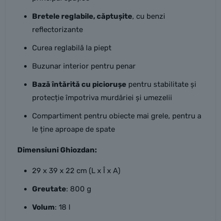
Bretele reglabile, căptușite
, cu benzi
reflectorizante
Curea reglabilă la piept
Buzunar interior pentru penar
Bază întărită cu piciorușe
pentru stabilitate și
protecție împotriva murdăriei și umezelii
Compartiment pentru obiecte mai grele, pentru a
le ține aproape de spate
Dimensiuni Ghiozdan:
29 x 39 x 22 cm (L x Î x A)
Greutate
: 800 g
Volum
: 18 l