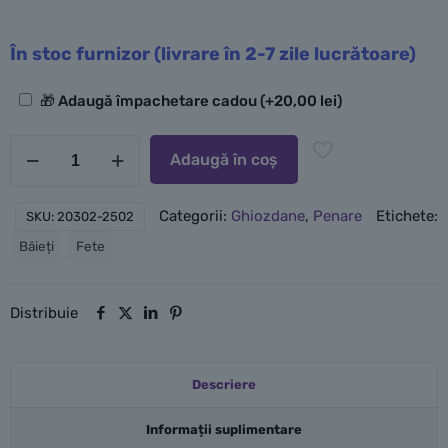
În stoc furnizor (livrare în 2-7 zile lucrătoare)
Opțiuni
🎁 Adaugă împachetare cadou
(+
20,00
lei
)
suplimentare
Cantitate
Adaugă în coș
LEGO
Set
Categorii:
Ghiozdane
,
Penare
Etichete:
SKU:
20302-2502
3
Băieți
Fete
piese
-
Ninjago
Distribuie
-
Dragon
Descriere
Energy
-
Informații suplimentare
Easy