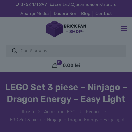
0752 171 297
contact@jucariideconstruit.ro
Apariții Media
Despre Noi
Blog
Contact
Products
search
0
0,00
lei
LEGO Set 3 piese – Ninjago –
Dragon Energy – Easy Light
Acasă
Accesorii LEGO
Penare
LEGO Set 3 piese – Ninjago – Dragon Energy – Easy Light