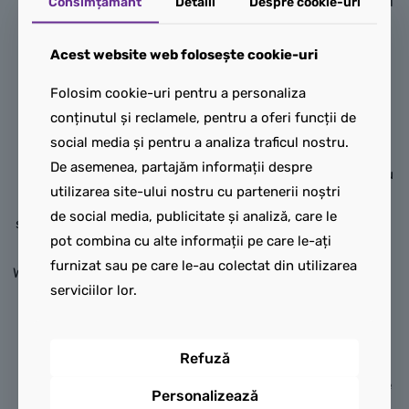
Consimțământ
Detalii
Despre cookie-uri
are trepte, o poartă care se
Robotul călăreț de dragon al
deschide, un felinar de
lui Rogue (71843) invită
piatră, un arbore de cireș
băieții și fetele de 8 ani și
Acest website web folosește cookie-uri
înflorit și o sală de ceai în
mai mari să își imagineze
Folosim cookie-uri pentru a personaliza
spate cu stickere care
povești din sezonul 3 al
conținutul și reclamele, pentru a oferi funcții de
înfățișează o bătălie
serialului TV NINJAGO®
social media și pentru a analiza traficul nostru.
faimoasă din NINJAGO.
Ascensiunea dragonilor.
De asemenea, partajăm informații despre
Minifigurinele reprezintă
Copiii se pot juca separat cu
utilizarea site-ului nostru cu partenerii noștri
personaje din sezonul 1 al
un robot șicu primul robot-
de social media, publicitate și analiză, care le
serialului TV LEGO NINJAGO:
dragon NINJAGO de jucărie
pot combina cu alte informații pe care le-ați
Kai, Zane, Cole, Jay, Lloyd,
creat vreodată, pentru ca
furnizat sau pe care le-au colectat din utilizarea
Wu și Samurai X, toți echipați
apoi să le combine în
serviciilor lor.
cu propriile accesorii arme,
minunatul model Robotul
plus, în premieră, o
călăreț de dragon al lui
minifigurină Maestru
Rogue.
Refuză
elementar al Fulgerului de
Robotul de jucărie are brațe
Personalizează
colecție, pe un suport