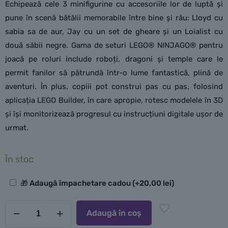
Echipează cele 3 minifigurine cu accesoriile lor de luptă și
pune în scenă bătălii memorabile între bine și rău: Lloyd cu
sabia sa de aur, Jay cu un set de gheare și un Loialist cu
două săbii negre. Gama de seturi LEGO® NINJAGO® pentru
joacă pe roluri include roboți, dragoni și temple care le
permit fanilor să pătrundă într-o lume fantastică, plină de
aventuri. În plus, copiii pot construi pas cu pas, folosind
aplicația LEGO Builder, în care apropie, rotesc modelele în 3D
și își monitorizează progresul cu instrucțiuni digitale ușor de
urmat.
În stoc
Opțiuni
🎁 Adaugă împachetare cadou
(+
20,00
lei
)
suplimentare
Cantitate
Adaugă în coș
LEGO