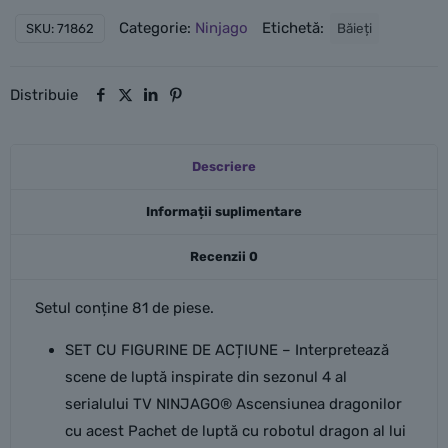
Pachet
Categorie:
Ninjago
Etichetă:
Băieți
SKU:
71862
de
luptă
cu
Distribuie
robotul
dragon
Descriere
al
lui
Informații suplimentare
Lloyd
Recenzii
0
Setul conține 81 de piese.
SET CU FIGURINE DE ACȚIUNE – Interpretează
scene de luptă inspirate din sezonul 4 al
serialului TV NINJAGO® Ascensiunea dragonilor
cu acest Pachet de luptă cu robotul dragon al lui