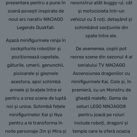
prezentare pentru a pune în
reconstrui atât buggy-ul, cât
scenă povești inspirate de
și motocicleta într-un
noul arc narativ NINJAGO
vehicul cu 3 roți, detașând și
Legends Duskfall.
schimbând secțiunile din
spate între ele.
Așază minifigurinele ninja în
cockpiturile roboților și
De asemenea, copiii pot
poziționează capetele,
recrea scene din sezonul 4 al
gâturile, umerii, genunchii,
serialului TV NINJAGO
picioarele și gleznele
Ascensiunea dragonilor cu
acestora, apoi schimbă
minifigurinele Kai, Cole și, în
armele și brațele între ei
premieră, cu un Monstru de
pentru a crea scene de luptă
gheață malefic. Gama de
noi și unice. Schimbă fețele
seturi LEGO NINJAGO®
minifigurinelor Kai și Nya
pentru joacă pe roluri
pentru a le transforma în
include roboți, dragoni și
noile personaje Jin și Mira și
temple care le oferă ocazia