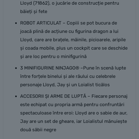
Lloyd (71862), o jucărie de construcție pentru
băieți și fete
ROBOT ARTICULAT – Copiii se pot bucura de
joacă plină de acțiune cu figurina dragon a lui
Lloyd, care are brațele, mâinile, picioarele, aripile
și coada mobile, plus un cockpit care se deschide
și are loc pentru o minifigurină
3 MINIFIGURINE NINJAGO® –Pune în scenă lupte
între forțele binelui și ale răului cu celebrele
personaje Lloyd, Jay și un Loialist ticălos
ACCESORII ȘI ARME DE LUPTĂ – Fiecare personaj
este echipat cu propria armă pentru confruntări
spectaculoase între eroi: Lloyd are o sabie de aur,
Jay are un set de gheare, iar Loialistul mânuiește
două săbii negre