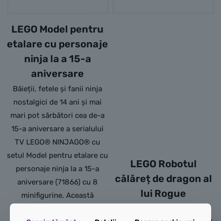
LEGO Model pentru
etalare cu personaje
ninja la a 15-a
aniversare
Băieții, fetele și fanii ninja
nostalgici de 14 ani și mai
mari pot sărbători cea de-a
15-a aniversare a serialului
TV LEGO® NINJAGO® cu
setul Model pentru etalare cu
LEGO Robotul
personaje ninja la a 15-a
călăreț de dragon al
aniversare (71866) cu 8
lui Rogue
minifigurine. Această
mănăstire ninja de jucărie
Jucăria ninja combinată