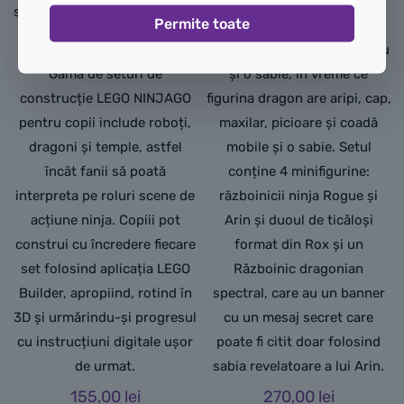
și picioare mobile, un piept
separat, care poate fi atașată
Permite toate
care se deschide pentru a
la mănăstire.
plasa o minifigurină înăuntru
Gama de seturi de
și o sabie, în vreme ce
construcție LEGO NINJAGO
figurina dragon are aripi, cap,
pentru copii include roboți,
maxilar, picioare și coadă
dragoni și temple, astfel
mobile și o sabie. Setul
încât fanii să poată
conține 4 minifigurine:
interpreta pe roluri scene de
războinicii ninja Rogue și
acțiune ninja. Copiii pot
Arin și duoul de ticăloși
construi cu încredere fiecare
format din Rox și un
set folosind aplicația LEGO
Războinic dragonian
Builder, apropiind, rotind în
spectral, care au un banner
3D și urmărindu-și progresul
cu un mesaj secret care
cu instrucțiuni digitale ușor
poate fi citit doar folosind
de urmat.
sabia revelatoare a lui Arin.
155,00
lei
270,00
lei