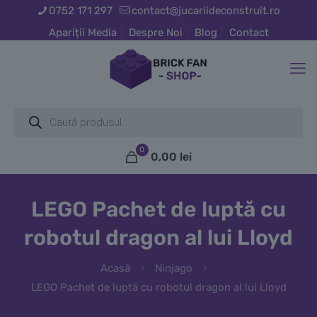
0752 171 297
contact@jucariideconstruit.ro
Apariții Media
Despre Noi
Blog
Contact
Products
search
0
0,00 lei
LEGO Pachet de luptă cu
robotul dragon al lui Lloyd
Acasă
Ninjago
LEGO Pachet de luptă cu robotul dragon al lui Lloyd