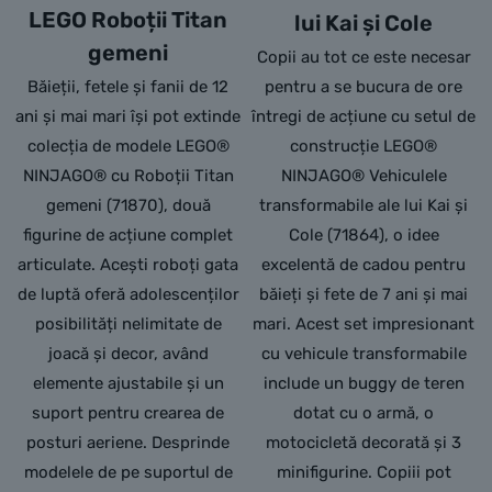
LEGO Roboții Titan
lui Kai și Cole
gemeni
Copii au tot ce este necesar
Băieții, fetele și fanii de 12
pentru a se bucura de ore
ani și mai mari își pot extinde
întregi de acțiune cu setul de
colecția de modele LEGO®
construcție LEGO®
NINJAGO® cu Roboții Titan
NINJAGO® Vehiculele
gemeni (71870), două
transformabile ale lui Kai și
figurine de acțiune complet
Cole (71864), o idee
articulate. Acești roboți gata
excelentă de cadou pentru
de luptă oferă adolescenților
băieți și fete de 7 ani și mai
posibilități nelimitate de
mari. Acest set impresionant
joacă și decor, având
cu vehicule transformabile
elemente ajustabile și un
include un buggy de teren
suport pentru crearea de
dotat cu o armă, o
posturi aeriene. Desprinde
motocicletă decorată și 3
modelele de pe suportul de
minifigurine. Copiii pot