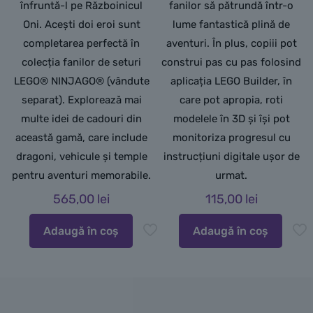
înfruntă-l pe Războinicul
fanilor să pătrundă într-o
Oni. Acești doi eroi sunt
lume fantastică plină de
completarea perfectă în
aventuri. În plus, copiii pot
colecția fanilor de seturi
construi pas cu pas folosind
LEGO® NINJAGO® (vândute
aplicația LEGO Builder, în
separat). Explorează mai
care pot apropia, roti
multe idei de cadouri din
modelele în 3D și își pot
această gamă, care include
monitoriza progresul cu
dragoni, vehicule și temple
instrucțiuni digitale ușor de
pentru aventuri memorabile.
urmat.
565,00
lei
115,00
lei
Adaugă în coș
Adaugă în coș