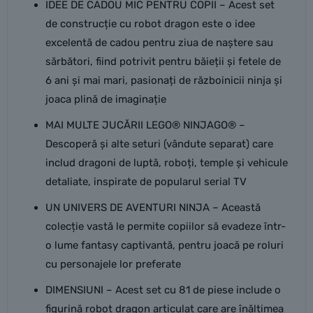
IDEE DE CADOU MIC PENTRU COPII – Acest set
de construcție cu robot dragon este o idee
excelentă de cadou pentru ziua de naștere sau
sărbători, fiind potrivit pentru băieții și fetele de
6 ani și mai mari, pasionați de războinicii ninja și
joaca plină de imaginație
MAI MULTE JUCĂRII LEGO® NINJAGO® –
Descoperă și alte seturi (vândute separat) care
includ dragoni de luptă, roboți, temple și vehicule
detaliate, inspirate de popularul serial TV
UN UNIVERS DE AVENTURI NINJA – Această
colecție vastă le permite copiilor să evadeze într-
o lume fantasy captivantă, pentru joacă pe roluri
cu personajele lor preferate
DIMENSIUNI – Acest set cu 81 de piese include o
figurină robot dragon articulat care are înălțimea