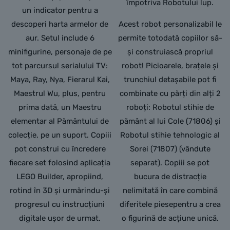
împotriva Robotului lup.
un indicator pentru a
descoperi harta armelor de
Acest robot personalizabil le
aur. Setul include 6
permite totodată copiilor să-
minifigurine, personaje de pe
și construiască propriul
tot parcursul serialului TV:
robot! Picioarele, brațele și
Maya, Ray, Nya, Fierarul Kai,
trunchiul detașabile pot fi
Maestrul Wu, plus, pentru
combinate cu părți din alți 2
prima dată, un Maestru
roboți: Robotul stihie de
elementar al Pământului de
pământ al lui Cole (71806) și
colecție, pe un suport. Copiii
Robotul stihie tehnologic al
pot construi cu încredere
Sorei (71807) (vândute
fiecare set folosind aplicația
separat). Copiii se pot
LEGO Builder, apropiind,
bucura de distracție
rotind în 3D și urmărindu-și
nelimitată în care combină
progresul cu instrucțiuni
diferitele piesepentru a crea
digitale ușor de urmat.
o figurină de acțiune unică.