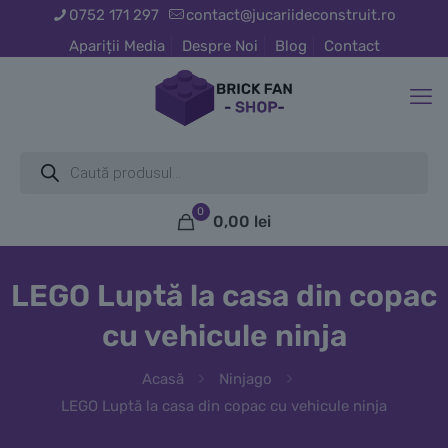
0752 171 297
contact@jucariideconstruit.ro
Apariții Media
Despre Noi
Blog
Contact
Products
search
0
0,00
lei
LEGO Luptă la casa din copac
cu vehicule ninja
Acasă
Ninjago
LEGO Luptă la casa din copac cu vehicule ninja