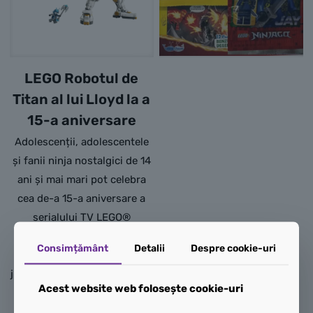
LEGO Robotul de
Titan al lui Lloyd la a
15-a aniversare
Adolescenții, adolescentele
și fanii ninja nostalgici de 14
ani și mai mari pot celebra
cea de-a 15-a aniversare a
serialului TV LEGO®
NINJAGO® cu acest
Consimțământ
Detalii
Despre cookie-uri
impresionant robot de
jucărie, cu numeroase dotări.
Acest website web folosește cookie-uri
Setul cu figurină de acțiune
LEGO® NINJAGO® Robotul