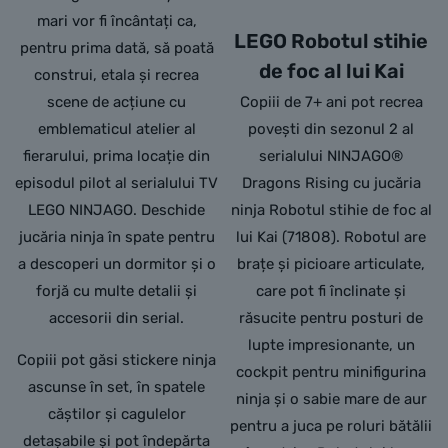
mari vor fi încântați ca,
LEGO Robotul stihie
pentru prima dată, să poată
de foc al lui Kai
construi, etala și recrea
scene de acțiune cu
Copiii de 7+ ani pot recrea
emblematicul atelier al
povești din sezonul 2 al
fierarului, prima locație din
serialului NINJAGO®
episodul pilot al serialului TV
Dragons Rising cu jucăria
LEGO NINJAGO. Deschide
ninja Robotul stihie de foc al
jucăria ninja în spate pentru
lui Kai (71808). Robotul are
a descoperi un dormitor și o
brațe și picioare articulate,
forjă cu multe detalii și
care pot fi înclinate și
accesorii din serial.
răsucite pentru posturi de
lupte impresionante, un
Copiii pot găsi stickere ninja
cockpit pentru minifigurina
ascunse în set, în spatele
ninja și o sabie mare de aur
căștilor și cagulelor
pentru a juca pe roluri bătălii
detașabile și pot îndepărta