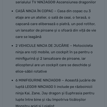
serialului TV NINJAGO® Ascensiunea dragonilor
CASĂ NINJA ÎN COPAC – Casa din copac cu 3
etaje are un atelier, o sală de ceai, o terasă, o
capcană care eliberează o piatră, un pod rotitor,
un lansator de piroane și o sfoară din viță de vie
care se leagănă
2 VEHICULE NINJA DE JUCĂRIE – Motocicleta
ninja are roți mobile, un cockpit în șa pentru o
minifigurină și 2 lansatoare de piroane, iar
elicopterul are un cockpit care se deschide și
elice-săbii rotative
6 MINIFIGURINE NINJAGO® – Această jucărie de
luptă LEGO® NINJAGO îi include pe războinicii
ninja Kai, Zane, Jay dragon și Euphrasia pentru
lupte între bine și rău împotriva ticăloșilor
Monstru acid și Loialist