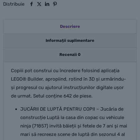
din
Distribuie
copac
cu
Descriere
vehicule
ninja
Informații suplimentare
Recenzii
0
Copiii pot construi cu încredere folosind aplicația
LEGO® Builder, apropiind, rotind în 3D și urmărindu-
și progresul cu ajutorul instrucțiunilor digitale ușor
de urmat. Setul conține 642 de piese.
JUCĂRII DE LUPTĂ PENTRU COPII – Jucăria de
construcție Luptă la casa din copac cu vehicule
ninja (71857) invită băieții și fetele de 7 ani și mai
mari să recreeze scene de luptă din sezonul 4 al