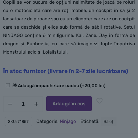
Copiii se vor bucura de opțiuni nelimitate de joacă pe roluri
cu o motocicletă care are roți mobile, un cockpit în șa și 2
lansatoare de piroane sau cu un elicopter care are un cockpit
care se deschide și elice sub formă de săbii rotative. Setul
NINJAGO conține 6 minifigurine: Kai, Zane, Jay în formă de
dragon și Euphrasia, cu care să imaginezi lupte împotriva
Monstrului acid și Loialistului.
În stoc furnizor (livrare în 2-7 zile lucrătoare)
Opțiuni
🎁 Adaugă împachetare cadou
(+
20,00
lei
)
suplimentare
Cantitate
Adaugă în coș
LEGO
Luptă
Categorie:
Ninjago
Etichetă:
Băieți
SKU:
71857
la
casa