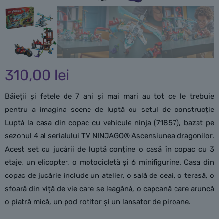
310,00
lei
Băieții și fetele de 7 ani și mai mari au tot ce le trebuie
pentru a imagina scene de luptă cu setul de construcție
Luptă la casa din copac cu vehicule ninja (71857), bazat pe
sezonul 4 al serialului TV NINJAGO® Ascensiunea dragonilor.
Acest set cu jucării de luptă conține o casă în copac cu 3
etaje, un elicopter, o motocicletă și 6 minifigurine. Casa din
copac de jucărie include un atelier, o sală de ceai, o terasă, o
sfoară din viță de vie care se leagănă, o capcană care aruncă
o piatră mică, un pod rotitor și un lansator de piroane.