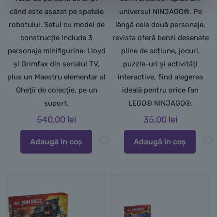
când este așezat pe spatele
universul NINJAGO®. Pe
robotului. Setul cu model de
lângă cele două personaje,
construcție include 3
revista oferă benzi desenate
personaje minifigurine: Lloyd
pline de acțiune, jocuri,
și Grimfax din serialul TV,
puzzle-uri și activități
plus un Maestru elementar al
interactive, fiind alegerea
Gheții de colecție, pe un
ideală pentru orice fan
suport.
LEGO® NINJAGO®.
540,00
lei
35,00
lei
Adaugă în coș
Adaugă în coș