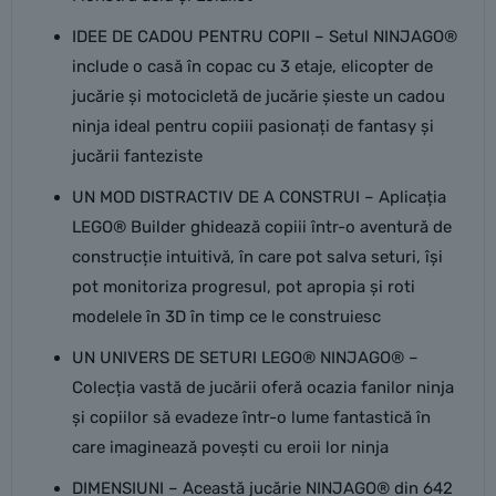
IDEE DE CADOU PENTRU COPII – Setul NINJAGO®
include o casă în copac cu 3 etaje, elicopter de
jucărie și motocicletă de jucărie șieste un cadou
ninja ideal pentru copiii pasionați de fantasy și
jucării fanteziste
UN MOD DISTRACTIV DE A CONSTRUI – Aplicația
LEGO® Builder ghidează copiii într-o aventură de
construcție intuitivă, în care pot salva seturi, își
pot monitoriza progresul, pot apropia și roti
modelele în 3D în timp ce le construiesc
UN UNIVERS DE SETURI LEGO® NINJAGO® –
Colecția vastă de jucării oferă ocazia fanilor ninja
și copiilor să evadeze într-o lume fantastică în
care imaginează povești cu eroii lor ninja
DIMENSIUNI – Această jucărie NINJAGO® din 642