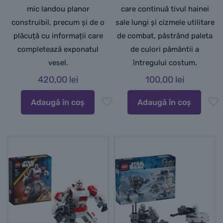
mic landou planor
care continuă tivul hainei
construibil, precum și de o
sale lungi și cizmele utilitare
plăcuță cu informații care
de combat,
păstrând paleta
completează exponatul
de culori pământii a
vesel.
întregului costum.
420,00
lei
100,00
lei
Adaugă în coș
Adaugă în coș