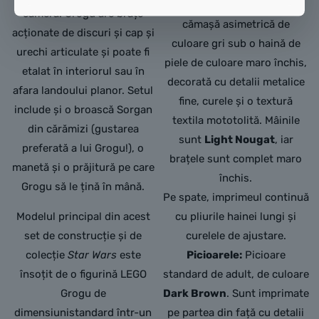
Partea din față arată o
cameră. Grogu are brațe
cămașă asimetrică de
acționate de discuri și cap și
culoare gri sub o haină de
urechi articulate și poate fi
piele de culoare maro închis,
etalat în interiorul sau în
decorată cu detalii metalice
afara landoului planor. Setul
fine,
curele și o textură
include și o broască Sorgan
textila mototolită.
Mâinile
din cărămizi (gustarea
sunt
Light Nougat
,
iar
preferată a lui Grogu!), o
brațele sunt complet maro
manetă și o prăjitură pe care
închis.
Grogu să le țină în mână.
Pe spate,
imprimeul continuă
Modelul principal din acest
cu pliurile hainei lungi și
set de construcție și de
curelele de ajustare.
colecție
Star Wars
este
Picioarele:
Picioare
însoțit de o figurină LEGO
standard de adult,
de culoare
Grogu de
Dark Brown
.
Sunt imprimate
dimensiunistandard într-un
pe partea din față cu detalii