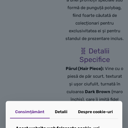
a unei promoții speciale sub
formă de punguță polybag,
fiind foarte căutată de
colecționari pentru
exclusivitatea ei și pentru
standul de prezentare inclus.
🧬 Detalii
Specifice
Părul (Hair Piece):
Vine cu o
piesă de păr scurt,
texturat
și ușor ciufulit,
turnată în
culoarea
Dark Brown
(maro
închis),
care îi imită fidel
frizura neglijentă din film.
Consimțământ
Detalii
Despre cookie-uri
Capul:
De culoare
Light
Nougat
(culoarea pielii),