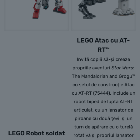
LEGO Atac cu AT-
RT™
Invită copiii să-și creeze
propriile aventuri
Star Wars
:
The Mandalorian and Grogu™
cu setul de construcție Atac
cu AT-RT (75444). Include un
robot biped de luptă AT-RT
articulat, cu un lansator de
piroane cu două țevi, și un
turn de apărare cu o turelă
LEGO Robot soldat
rotativă și propriul lansator