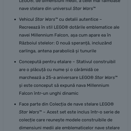
LEGO®, de dimensiuni medii, a celei mai faimoase
nave stelare din universul
Star Wars
™
Vehicul
Star Wars
™ cu detalii autentice –
Recreează în stil LEGO® dotările emblematice ale
navei Millennium Falcon, așa cum apare ea în
Războiul stelelor: O nouă speranță, incluzând
carlinga, antena parabolică și tunurile
Concepută pentru etalare – Stativul construibil
are o plăcuță cu nume și o cărămidă ce
marchează a 25-a aniversare LEGO®
Star Wars
™
și este conceput să expună nava Millennium
Falcon într-un unghi dinamic
Face parte din Colecția de nave stelare LEGO®
Star Wars
™ – Acest set este inclus într-o serie de
colecție care reunește modele construibile de
dimensiuni medii ale emblematicelor nave stelare