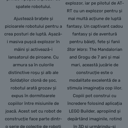
explozor, iar pe pilotul de AT-
spatele robotului.
RT cu un explozor pentru și
Ajustează brațele și
mai multă acțiune de luptă
picioarele robotului pentru a
fantasy. Un captivant cadou
crea posturi de luptă. Așază-
fantasy și de aventură
i masiva pușcă explozor în
pentru băieți, fete și fanii
mâini și activează-i
Star Wars
: The Mandalorian
lansatorul de piroane. Cu
and Grogu de 7 ani și mai
armura sa în culorile
mari, această jucărie de
distinctive roșu și alb ale
construcție este o
Soldaților clonă de șoc,
modalitate excelentă de a
robotul arată grozav și
stimula imaginația cop iilor.
expus în dormitoarele
Copiii pot construi cu
copiilor între misiunile de
încredere folosind aplicația
joacă. Acest set cu robot de
LEGO Builder, apropiind și
construcție face parte dintr-
depărtând imaginile, rotind
o serie de colecție de roboți
în 3D și urmărindu-și