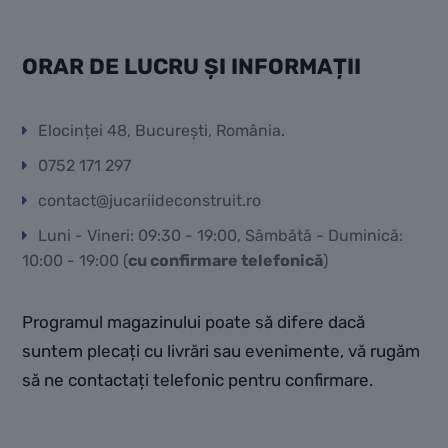
ORAR DE LUCRU ȘI INFORMAȚII
Elocinței 48, București, România.
0752 171 297
contact@jucariideconstruit.ro
Luni - Vineri: 09:30 - 19:00, Sâmbătă - Duminică:
10:00 - 19:00 (
cu confirmare telefonică
)
Programul magazinului poate să difere dacă
suntem plecați cu livrări sau evenimente, vă rugăm
să ne contactați telefonic pentru confirmare.