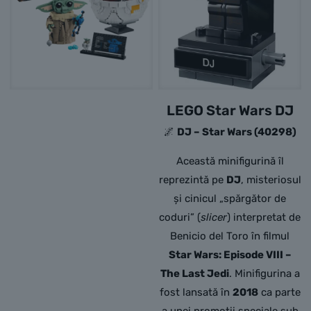
LEGO Star Wars DJ
🌌
DJ – Star Wars (40298)
Această minifigurină îl
reprezintă pe
DJ
,
misteriosul
și cinicul „spărgător de
coduri” (
slicer
) interpretat de
Benicio del Toro în filmul
Star Wars: Episode VIII –
The Last Jedi
.
Minifigurina a
fost lansată în
2018
ca parte