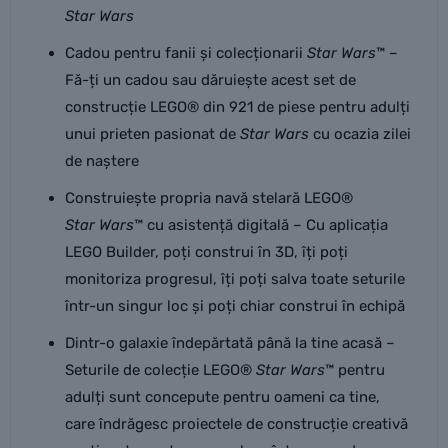
Star Wars
Cadou pentru fanii și colecționarii
Star Wars
™ –
Fă-ți un cadou sau dăruiește acest set de
construcție LEGO® din 921 de piese pentru adulți
unui prieten pasionat de
Star Wars
cu ocazia zilei
de naștere
Construiește propria navă stelară LEGO®
Star Wars
™ cu asistență digitală – Cu aplicația
LEGO Builder, poți construi în 3D, îți poți
monitoriza progresul, îți poți salva toate seturile
într-un singur loc și poți chiar construi în echipă
Dintr-o galaxie îndepărtată până la tine acasă –
Seturile de colecție LEGO®
Star Wars
™ pentru
adulți sunt concepute pentru oameni ca tine,
care îndrăgesc proiectele de construcție creativă