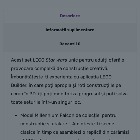
Descriere
Informații suplimentare
Recenzii
0
Acest set LEGO
Star Wars
unic pentru adulți oferă o
provocare complexă de construcție creativă.
Îmbunătățește-ți experiența cu aplicația LEGO
Builder, în care poți apropia și roti construcțiile pe
ecran în 3D, îți poți monitoriza progresul și poți salva
toate seturile într-un singur loc.
Model Millennium Falcon de colecție, pentru
construcție și etalare – Amintește-ți scene
clasice în timp ce asamblezi o replică din cărămizi