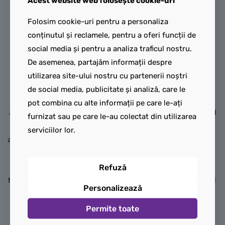
Acest website web folosește cookie-uri
imprimat pe o singură față.
Redă trăsăturile aspre ale
Folosim cookie-uri pentru a personaliza
LEGO Grogu™ cu
personajului,
incluzând o
conținutul și reclamele, pentru a oferi funcții de
landoul planor
barbă scurtă și nebărbierită
social media și pentru a analiza traficul nostru.
Oferă copiilor ocazia să-și
(stubble) de culoare
De asemenea, partajăm informații despre
arate dragostea pentru
gri/maro,
cearcăne discrete
utilizarea site-ului nostru cu partenerii noștri
Grogu cu această figurină
sub ochi și o expresie
de social media, publicitate și analiză, care le
construibilă LEGO®
neutră,
ușor obosită și
pot combina cu alte informații pe care le-ați
Star Wars
™ Grogu cu landou
indiferentă față de conflictul
furnizat sau pe care le-au colectat din utilizarea
planor (75403). Un cadou
dintre Rezistență și Primul
serviciilor lor.
adorabil pentru băieți, fete și
Ordin.
fanii de 10 ani și mai mari ai
Torsul:
De culoare
Dark
serialului Războiul stelelor:
Brown
(maro închis).
Refuză
Mandalorianul™, acest model
Reprezintă haina sa lungă și
Personalizează
de construcție și etalare
uzată,
imprimată pe ambele
reprezintă o decorațiune
fețe:
Permite toate
atractivă și veselă pentru