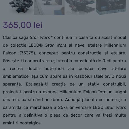
365,00
lei
Clasica saga
Star Wars
™ continuă în casa ta cu acest model
de colecție LEGO®
Star Wars
al navei stelare Millennium
Falcon (75375), conceput pentru construcție și etalare.
Găsește-ți concentrarea și atenția conștientă de Jedi pentru
a recrea detalii autentice ale acestei nave stelare
emblematice, așa cum apare ea în Războiul stelelor: O nouă
speranță. Etalează-ți creația pe un stativ construibil,
proiectat pentru a expune Millennium Falcon într-un unghi
dinamic, ca și când ar zbura. Adaugă plăcuța cu nume și o
cărămidă ce marchează a 25-a aniversare LEGO
Star Wars
pentru a definitiva o piesă de decor care va trezi multe
amintiri nostalgice.