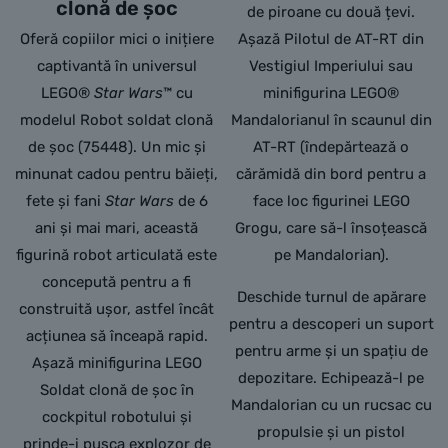
clonă de șoc
de piroane cu două țevi.
Oferă copiilor mici o inițiere
Așază Pilotul de AT-RT din
captivantă în universul
Vestigiul Imperiului sau
LEGO®
Star Wars
™ cu
minifigurina LEGO®
modelul Robot soldat clonă
Mandalorianul în scaunul din
de șoc (75448). Un mic și
AT-RT (îndepărtează o
minunat cadou pentru băieți,
cărămidă din bord pentru a
fete și fani
Star Wars
de 6
face loc figurinei LEGO
ani și mai mari, această
Grogu, care să-l însoțească
figurină robot articulată este
pe Mandalorian).
concepută pentru a fi
Deschide turnul de apărare
construită ușor, astfel încât
pentru a descoperi un suport
acțiunea să înceapă rapid.
pentru arme și un spațiu de
Așază minifigurina LEGO
depozitare. Echipează-l pe
Soldat clonă de șoc în
Mandalorian cu un rucsac cu
cockpitul robotului și
propulsie și un pistol
prinde-i pușca explozor de