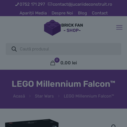
0752 171 297
contact@jucariideconstruit.ro
Apariții Media
Despre Noi
Blog
Contact
Products
search
0
0,00
lei
LEGO Millennium Falcon™
Acasă
Star Wars
LEGO Millennium Falcon™