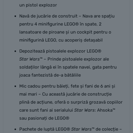
un pistol explozor
Navă de jucărie de construit – Nava are spațiu
pentru 4 minifigurine LEGO® în spate, 2
lansatoare de piroane și un cockpit pentru o
minifigurină LEGO, cu acoperiș detașabil
Depozitează pistoalele explozor LEGO®
Star Wars
™ – Prinde pistoalele explozor ale
soldaților lângă ei în spatele navei, gata pentru
joaca fantezistă de-a bătăliile
Mic cadou pentru băieți, fete și fani de 6 ani și
mai mari – Cu această jucărie de construcție
plină de acțiune, oferă o surpriză grozavă copiilor
care sunt fani ai serialului
Star Wars
: Ahsoka™
sau pasionați de LEGO®
Pachete de luptă LEGO®
Star Wars
™ de colecție –