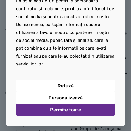
Folosim cookie-uri pentru a personaliza
stelară ARC-170
Grogu, care să-l însoțească
conținutul și reclamele, pentru a oferi funcții de
Recreează misiuni din
pe Mandalorian).
social media și pentru a analiza traficul nostru.
Războiul stelelor:
De asemenea, partajăm informații despre
Deschide turnul de apărare
Răzbunarea Lorzilor Sith™ cu
utilizarea site-ului nostru cu partenerii noștri
pentru a descoperi un suport
jucăria de construcție Nava
de social media, publicitate și analiză, care le
pentru arme și un spațiu de
de luptă stelară ARC-170
pot combina cu alte informații pe care le-ați
depozitare. Echipează-l pe
(75402) pentru copii. O idee
furnizat sau pe care le-au colectat din utilizarea
Mandalorian cu un rucsac cu
excelentă de cadou LEGO®
serviciilor lor.
propulsie și un pistol
Star Wars
™ pentru băieți,
explozor, iar pe pilotul de AT-
fete și fani de 9 ani și mai
RT cu un explozor pentru și
mari, nava de luptă stelară
Refuză
mai multă acțiune de luptă
construită din cărămizi are 3
fantasy. Un captivant cadou
Personalizează
carlingi cu deschidere, 6
fantasy și de aventură
aripi, incluzând 4 aripi
Permite toate
pentru băieți, fete și fanii
reglabile acționate printr-o
Star Wars
: The Mandalorian
manetă pentru modurile de
and Grogu de 7 ani și mai