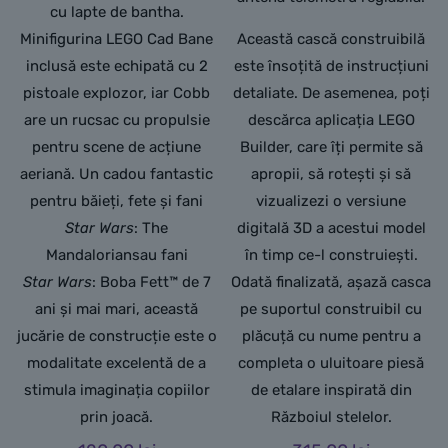
cu lapte de bantha.
Minifigurina LEGO Cad Bane
Această cască construibilă
inclusă este echipată cu 2
este însoțită de instrucțiuni
pistoale explozor, iar Cobb
detaliate. De asemenea, poți
are un rucsac cu propulsie
descărca aplicația LEGO
pentru scene de acțiune
Builder, care îți permite să
aeriană. Un cadou fantastic
apropii, să rotești și să
pentru băieți, fete și fani
vizualizezi o versiune
Star Wars
: The
digitală 3D a acestui model
Mandaloriansau fani
în timp ce-l construiești.
Star Wars
: Boba Fett™ de 7
Odată finalizată, așază casca
ani și mai mari, această
pe suportul construibil cu
jucărie de construcție este o
plăcuță cu nume pentru a
modalitate excelentă de a
completa o uluitoare piesă
stimula imaginația copiilor
de etalare inspirată din
prin joacă.
Războiul stelelor.