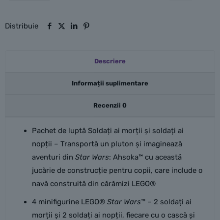
luptă
Soldați
Distribuie
ai
morții
Descriere
și
soldați
Informații suplimentare
ai
nopții
Recenzii
0
Star
Pachet de luptă Soldați ai morții și soldați ai
Wars™
nopții – Transportă un pluton și imaginează
aventuri din
Star Wars
: Ahsoka™ cu această
jucărie de construcție pentru copii, care include o
navă construită din cărămizi LEGO®
4 minifigurine LEGO®
Star Wars
™ – 2 soldați ai
morții și 2 soldați ai nopții, fiecare cu o cască și