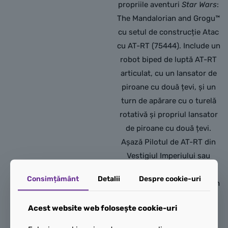
propriile aventuri
Star Wars
:
The Mandalorian and Grogu™
cu setul de construcție Atac
cu AT-RT (75444). Include un
robot biped de luptă AT-RT
articulat, cu un lansator de
piroane cu două țevi, și un
turn de apărare cu o turelă
rotativă și propriul lansator
de piroane cu două țevi.
Așază Pilotul de AT-RT din
Vestigiul Imperiului sau
minifigurina LEGO®
Consimțământ
Detalii
Despre cookie-uri
Mandalorianul în scaunul din
AT-RT (îndepărtează o
Acest website web folosește cookie-uri
cărămidă din bord pentru a
LEGO Nava de luptă
face loc figurinei LEGO