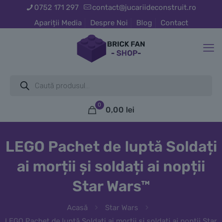
0752 171 297
contact@jucariideconstruit.ro
Apariții Media
Despre Noi
Blog
Contact
Products
search
0
0,00
lei
LEGO Pachet de luptă Soldați
ai morții și soldați ai nopții
Star Wars™
Acasă
Star Wars
LEGO Pachet de luptă Soldați ai morții și soldați ai nopții Star