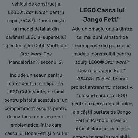
vehicul de construcție
LEGO Casca lui
LEGO®
Star Wars
™ pentru
Jango Fett™
copii (75437). Construiește
un model detaliat din
Adu un omagiu unuia dintre
cărămizi LEGO al superbului
cei mai buni vânători de
speeder al lui Cobb Vanth din
recompense din galaxie cu
Star Wars
: The
modelul construibil pentru
Mandalorian™, sezonul 2.
adulți LEGO®
Star Wars
™
Casca lui Jango Fett™
Include un scaun pentru
(75408). Dedică-te unui
șofer pentru minifigurina
proiect antrenant, interactiv,
LEGO Cobb Vanth, o clamă
folosind cărămizi LEGO
pentru pistolul acestuia și un
pentru a recrea detalii unice
compartiment ascuns pentru
ale căștii purtate de Jango
depozitarea unor accesorii
Fett în Războiul stelelor:
emblematice, între care
Atacul clonelor, cum ar fi
casca lui Boba Fett și o cutie
antena telemetru reglabilă.