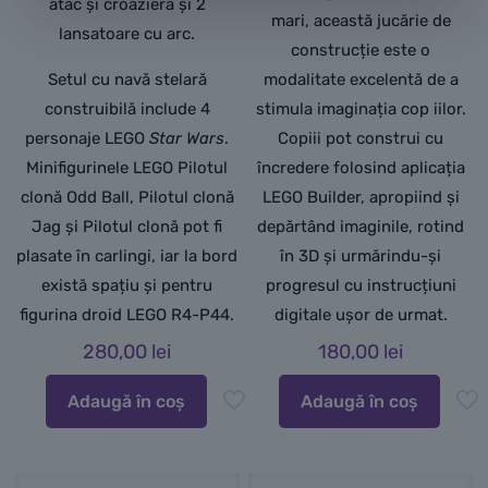
atac și croazieră și 2
mari, această jucărie de
lansatoare cu arc.
construcție este o
Setul cu navă stelară
modalitate excelentă de a
construibilă include 4
stimula imaginația cop iilor.
personaje LEGO
Star Wars
.
Copiii pot construi cu
Minifigurinele LEGO Pilotul
încredere folosind aplicația
clonă Odd Ball, Pilotul clonă
LEGO Builder, apropiind și
Jag și Pilotul clonă pot fi
depărtând imaginile, rotind
plasate în carlingi, iar la bord
în 3D și urmărindu-și
există spațiu și pentru
progresul cu instrucțiuni
figurina droid LEGO R4-P44.
digitale ușor de urmat.
280,00
lei
180,00
lei
Adaugă în coș
Adaugă în coș