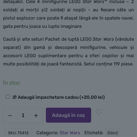
detașabil. Cele 4 minifigurine LEGO
Star Wars
™ incluse – 2
soldați ai morții și2 soldați ai nopții – au fiecare câte un
pistol explozor care poate fi atașat lângă ele în spatele navei,
gata pentru joaca cu lupte imaginare
Caută și alte seturi Pachet de luptă LEGO
Star Wars
(vândute
separat) din gamă și descoperă minifigurine, vehicule și
accesorii LEGO suplimentare pentru a oferi copiilor și mai
multe posibilități de joacă fantezistă. Setul conține 119 piese.
În stoc
Opțiuni
🎁 Adaugă împachetare cadou
(+
20,00
lei
)
suplimentare
Cantitate
Adaugă în coș
LEGO
Pachet
Categorie:
Star Wars
Etichetă:
Băieți
SKU:
75412
de