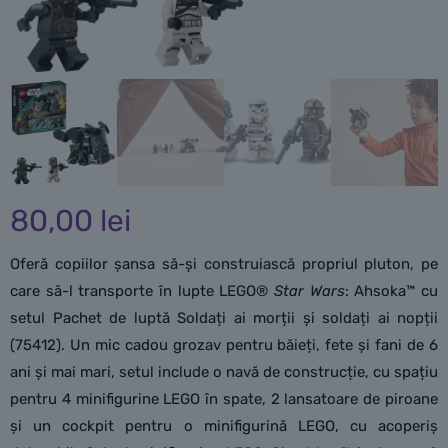
80,00
lei
Oferă copiilor șansa să-și construiască propriul pluton, pe
care să-l transporte în lupte LEGO®
Star Wars
: Ahsoka™ cu
setul Pachet de luptă Soldați ai morții și soldați ai nopții
(75412). Un mic cadou grozav pentru băieți, fete și fani de 6
ani și mai mari, setul include o navă de construcție, cu spațiu
pentru 4 minifigurine LEGO în spate, 2 lansatoare de piroane
și un cockpit pentru o minifigurină LEGO, cu acoperiș