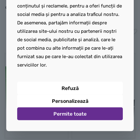
conținutul și reclamele, pentru a oferi funcții de
descărcat în jocul Minecraft.
digitale ușor de urmat.
social media și pentru a analiza traficul nostru.
395,00
lei
120,00
lei
De asemenea, partajăm informații despre
utilizarea site-ului nostru cu partenerii noștri
Adaugă în coș
Adaugă în coș
de social media, publicitate și analiză, care le
pot combina cu alte informații pe care le-ați
furnizat sau pe care le-au colectat din utilizarea
serviciilor lor.
Refuză
Personalizează
Permite toate