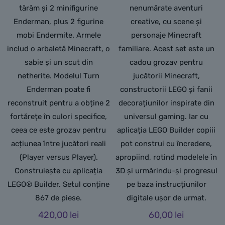
tărâm și 2 minifigurine
nenumărate aventuri
Enderman, plus 2 figurine
creative, cu scene și
mobi Endermite. Armele
personaje Minecraft
includ o arbaletă Minecraft, o
familiare. Acest set este un
sabie și un scut din
cadou grozav pentru
netherite. Modelul Turn
jucătorii Minecraft,
Enderman poate fi
constructorii LEGO și fanii
reconstruit pentru a obține 2
decorațiunilor inspirate din
fortărețe în culori specifice,
universul gaming. Iar cu
ceea ce este grozav pentru
aplicația LEGO Builder copiii
acțiunea între jucători reali
pot construi cu încredere,
(Player versus Player).
apropiind, rotind modelele în
Construiește cu aplicația
3D și urmărindu-și progresul
LEGO® Builder. Setul conține
pe baza instrucțiunilor
867 de piese.
digitale ușor de urmat.
420,00
lei
60,00
lei