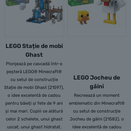
LEGO Stație de mobi
Ghast
Plonjează pe cascadă într-o
peșteră LEGO® Minecraft®
LEGO Jocheu de
cu setul de construcție
găini
Stație de mobi Ghast (21597),
o idee excelentă de cadou
Recreează un moment
pentru băieți și fete de 9 ani
emblematic din Minecraft®
și mai mari. Copiii se alătură
cu setul de construcție
celor 2 schelete, unui ghast
Jocheu de găini (21582), o
uscat, unui ghast hidratat,
idee excelentă de cadou