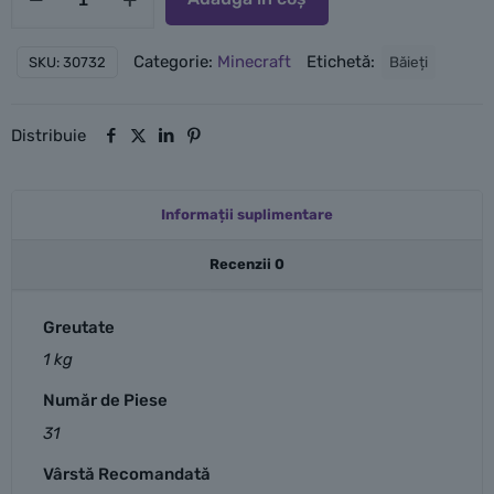
LEGO
Conflict
Categorie:
Minecraft
Etichetă:
Băieți
SKU:
30732
la
focul
de
Distribuie
tabără
al
Informații suplimentare
lui
Alex
Recenzii
0
Greutate
1 kg
Număr de Piese
31
Vârstă Recomandată