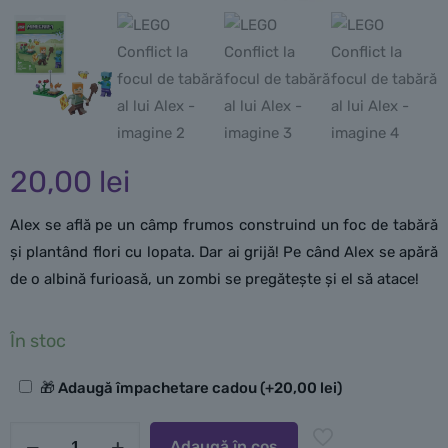
20,00
lei
Alex se află pe un câmp frumos construind un foc de tabără
și plantând flori cu lopata. Dar ai grijă! Pe când Alex se apără
de o albină furioasă, un zombi se pregătește și el să atace!
În stoc
Opțiuni
🎁 Adaugă împachetare cadou
(+
20,00
lei
)
suplimentare
Cantitate
Adaugă în coș