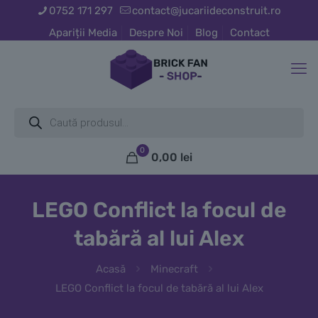
0752 171 297
contact@jucariideconstruit.ro
Apariții Media
Despre Noi
Blog
Contact
Products
search
0
0,00
lei
LEGO Conflict la focul de
tabără al lui Alex
Acasă
Minecraft
LEGO Conflict la focul de tabără al lui Alex