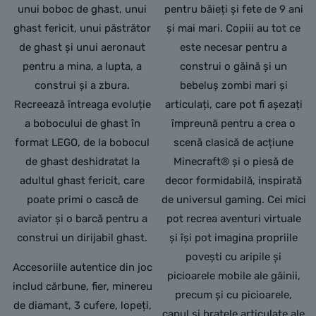
unui boboc de ghast, unui
pentru băieți și fete de 9 ani
ghast fericit, unui păstrător
și mai mari. Copiii au tot ce
de ghast și unui aeronaut
este necesar pentru a
pentru a mina, a lupta, a
construi o găină și un
construi și a zbura.
bebeluș zombi mari și
Recreează întreaga evoluție
articulați, care pot fi așezați
a bobocului de ghast în
împreună pentru a crea o
format LEGO, de la bobocul
scenă clasică de acțiune
de ghast deshidratat la
Minecraft® și o piesă de
adultul ghast fericit, care
decor formidabilă, inspirată
poate primi o cască de
de universul gaming. Cei mici
aviator și o barcă pentru a
pot recrea aventuri virtuale
construi un dirijabil ghast.
și își pot imagina propriile
povești cu aripile și
Accesoriile autentice din joc
picioarele mobile ale găinii,
includ cărbune, fier, minereu
precum și cu picioarele,
de diamant, 3 cufere, lopeți,
capul și brațele articulate ale