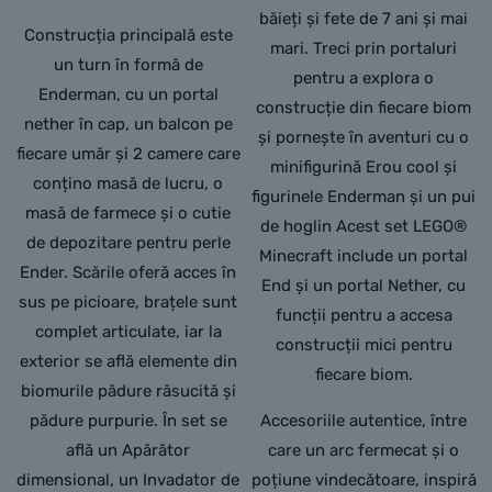
băieți și fete de 7 ani și mai
Construcția principală este
mari. Treci prin portaluri
un turn în formă de
pentru a explora o
Enderman, cu un portal
construcție din fiecare biom
nether în cap, un balcon pe
și pornește în aventuri cu o
fiecare umăr și 2 camere care
minifigurină Erou cool și
conțino masă de lucru, o
figurinele Enderman și un pui
masă de farmece și o cutie
de hoglin Acest set LEGO®
de depozitare pentru perle
Minecraft include un portal
Ender. Scările oferă acces în
End și un portal Nether, cu
sus pe picioare, brațele sunt
funcții pentru a accesa
complet articulate, iar la
construcții mici pentru
exterior se află elemente din
fiecare biom.
biomurile pădure răsucită și
pădure purpurie. În set se
Accesoriile autentice, între
află un Apărător
care un arc fermecat și o
dimensional, un Invadator de
poțiune vindecătoare, inspiră