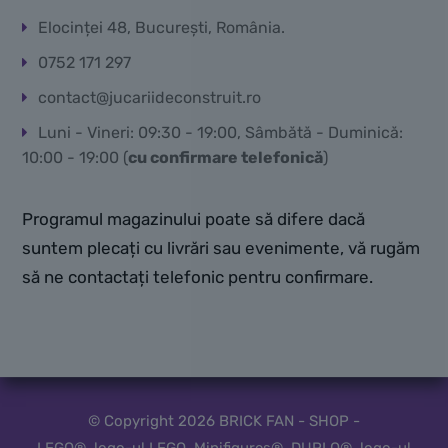
Elocinței 48, București, România.
0752 171 297
contact@jucariideconstruit.ro
Luni - Vineri: 09:30 - 19:00, Sâmbătă - Duminică:
10:00 - 19:00 (
cu confirmare telefonică
)
Programul magazinului poate să difere dacă
suntem plecați cu livrări sau evenimente, vă rugăm
să ne contactați telefonic pentru confirmare.
© Copyright 2026 BRICK FAN - SHOP -
LEGO®, logo-ul LEGO, Minifigures®, DUPLO®, logo-ul