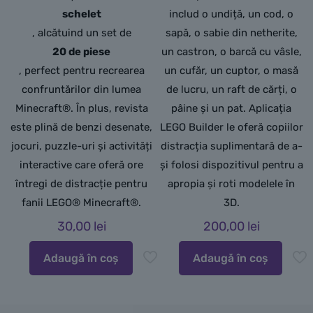
schelet
includ o undiță, un cod, o
, alcătuind un set de
sapă, o sabie din netherite,
20 de piese
un castron, o barcă cu vâsle,
, perfect pentru recrearea
un cufăr, un cuptor, o masă
confruntărilor din lumea
de lucru, un raft de cărți, o
Minecraft®. În plus, revista
pâine și un pat. Aplicația
este plină de benzi desenate,
LEGO Builder le oferă copiilor
jocuri, puzzle-uri și activități
distracția suplimentară de a-
interactive care oferă ore
și folosi dispozitivul pentru a
întregi de distracție pentru
apropia și roti modelele în
fanii LEGO® Minecraft®.
3D.
30,00
lei
200,00
lei
Adaugă în coș
Adaugă în coș