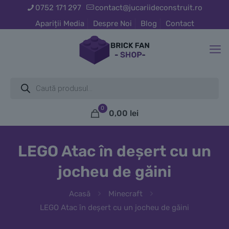
0752 171 297
contact@jucariideconstruit.ro
Apariții Media
Despre Noi
Blog
Contact
Products
search
0
0,00
lei
LEGO Atac în deșert cu un
jocheu de găini
Acasă
Minecraft
LEGO Atac în deșert cu un jocheu de găini