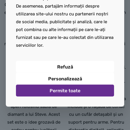
Copiii se alătură unuia dintre
reprezentând personaje din
De asemenea, partajăm informații despre
eroii jocurilor, Steve, pe când
film: Steve, Garrett, Henry, un
utilizarea site-ului nostru cu partenerii noștri
acesta extrage diamante în
bebeluș zombi, un bebeluș
de social media, publicitate și analiză, care le
biomul taiga Minecraft, cu
zombi călare pe pui și un
pot combina cu alte informații pe care le-ați
arborele său distinctiv de
mare porc articulat, plus
furnizat sau pe care le-au colectat din utilizarea
molid, zăpadă și vegetație de
arme și poțiuni pe care copiii
serviciilor lor.
taiga. TNT-ul și o funcție de
le pot folosi pe când
explozie desprind pietrele
recreează scene de luptă și
Refuză
pentru a dezvălui
explorează propriile aventuri.
diamantele, care pot fi
Setul are un ring de luptă
Personalizează
depozitate într-un cufăr de
funcțional, cu tabele de scor
Permite toate
comori. Setul include și un
și mânere pe care copiii le
Creeper ostil de care să te
pot atașa luptătorilor. Acesta
aperi folosind sabia de
include și o fațadă de conac
diamant a lui Steve. Acest
cu un cufăr detașabil și un
set este o idee grozavă de
suport pentru arme. Pentru