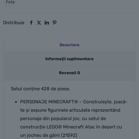
Fete
deșert
cu
un
Distribuie
jocheu
de
găini
Descriere
Informații suplimentare
Recenzii
0
Setul conține 428 de piese.
PERSONAJE MINECRAFT® – Construiește, joacă-
te și expune figurinele articulate reprezentând
personaje din popularul joc, cu setul de
construcție LEGO® Minecraft Atac în deșert cu
un jocheu de găini (21592)