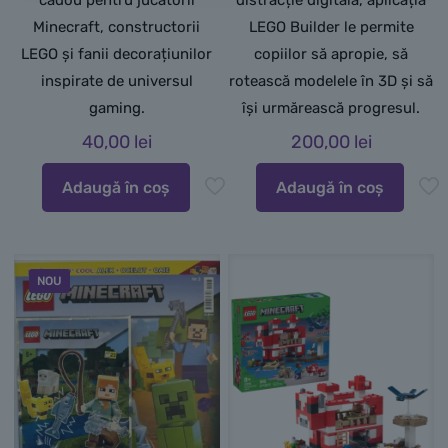
cadou pentru jucătorii
distracție digitală, aplicația
Minecraft, constructorii
LEGO Builder le permite
LEGO și fanii decorațiunilor
copiilor să apropie, să
inspirate de universul
rotească modelele în 3D și să
gaming.
își urmărească progresul.
40,00
lei
200,00
lei
Adaugă în coș
Adaugă în coș
NOU