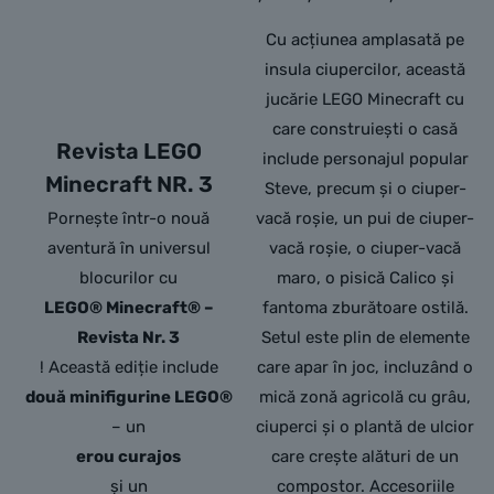
Cu acțiunea amplasată pe
insula ciupercilor, această
jucărie LEGO Minecraft cu
care construiești o casă
Revista LEGO
include personajul popular
Minecraft NR. 3
Steve, precum și o ciuper-
Pornește într-o nouă
vacă roșie, un pui de ciuper-
aventură în universul
vacă roșie, o ciuper-vacă
blocurilor cu
maro, o pisică Calico și
LEGO® Minecraft® –
fantoma zburătoare ostilă.
Revista Nr. 3
Setul este plin de elemente
! Această ediție include
care apar în joc, incluzând o
două minifigurine LEGO®
mică zonă agricolă cu grâu,
– un
ciuperci și o plantă de ulcior
erou curajos
care crește alături de un
și un
compostor. Accesoriile