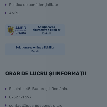
Politica de confidențialitate
ANPC
ORAR DE LUCRU ȘI INFORMAȚII
Elocinței 48, București, România.
0752 171 297
contact@jucariideconstruit.ro