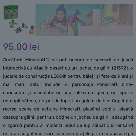
95,00
lei
Jucătorii Minecraft® se pot bucura de scenarii de joacă
interactivă cu Atac în deșert cu un jocheu de găini (21592), o
jucărie de construcție LEGO® pentru băieți și fete de 9 ani și
mai mari. Setul include 6 personaje Minecraft bine-
cunoscute și articulate: un copil pleavă, o găină, un iepure,
un copil sătean, un pui de lup și un golem de fier. Copiii pot
recrea scene de acțiune Minecraft plasând copilul pleavă
deasupra găinii pentru a obține un jocheu de găini, adăugând
o zgardă pentru a îmblânzi puiul de lup sălbatic și lansând
un atac cu golemul care își mișcă brațele printr-o apăsare pe