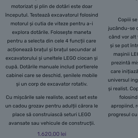
motorizat și plin de dotări este doar
începutul. Testează excavatorul folosind
Copiii se
motorul și cutia de viteze pentru a-i
jucându-se cu
explora dotările. Folosește maneta
când vor alt 
pentru a selecta din cele 4 funcții care
și se pot în
acționează brațul și brațul secundar al
mașinii LE
excavatorului și uneltele LEGO ciocan și
prezintă mi
cupă. Dotările manuale includ portierele
care inițiaz
cabinei care se deschid, șenilele mobile
universul ing
și un corp de excavator rotativ.
și realist. C
Cu mișcările sale realiste, acest set este
folosind
un cadou grozav pentru adulții cărora le
apropiind, 
place să construiască seturi LEGO
progresul cu 
avansate sau vehicule de construcții.
1.620,00
lei