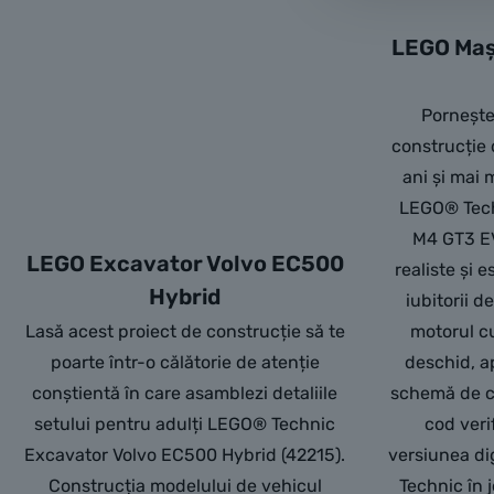
LEGO Maș
Pornește
construcție 
ani și mai m
LEGO® Tec
M4 GT3 EV
LEGO Excavator Volvo EC500
realiste și 
Hybrid
iubitorii d
Lasă acest proiect de construcție să te
motorul cu
poarte într-o călătorie de atenție
deschid, a
conștientă în care asamblezi detaliile
schemă de c
setului pentru adulți LEGO® Technic
cod veri
Excavator Volvo EC500 Hybrid (42215).
versiunea di
Construcția modelului de vehicul
Technic în 