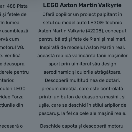
LEGO Aston Martin Valkyrie
ri 488 Pista
 și fetele de
Oferă copiilor un proiect palpitant în
 în lumea
setul cu model auto LEGO® Technic
ce asamblează
Aston Martin Valkyrie (42208), conceput
servă cum
pentru băieți și fete de 9 ani și mai mari.
motorul V8.
Inspirată de modelul Aston Martin real,
. Verifică
această replică va încânta fanii mașinilor
de deasupra,
sport prin uimitorul său design
tierele pentru
aerodinamic și culorile atrăgătoare.
nterior.
Descoperă multitudinea de dotări,
culori LEGO
precum direcția, care este controlată
video Forza
printr-un buton de deasupra mașinii, și
cțiunile din
ușile, care se deschid în stilul aripilor de
pescăruș, la fel ca cele ale mașinii reale.
 necesară o
Deschide capota și descoperă motorul