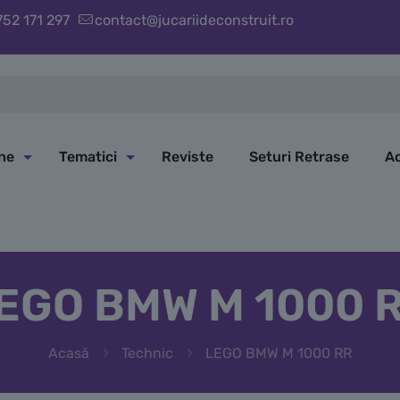
752 171 297
contact@jucariideconstruit.ro
ine
Tematici
Reviste
Seturi Retrase
Ac
EGO BMW M 1000 
Acasă
Technic
LEGO BMW M 1000 RR