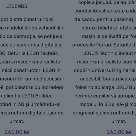
copie a jocului. Se aplică
LEGENDS.
condiții Acest set este o i
 pot distra construind și
de cadou pentru pasionații
 modelul lor de vehicul. Iar
pentru băieții și fetele 
tip de distracție, se pot juca
mașinile de înaltă perfo
trece cu versiunea digitală a
produsele Ferrari. Seturile 
GO. Seturile LEGO Technic
LEGO® Technic includ m
șcări și mecanisme realiste
mecanisme realiste care îi
ă micii constructori LEGO în
copii în universul inginerie
ineriei într-un mod accesibil
accesibil. Construiește 
opiii pot construi cu încredere
folosind aplicația LEGO Bui
 aplicația LEGO Builder,
permite copiilor să apropie
rotind în 3D și urmărindu-și
modelul în 3D și să-și mo
instrucțiuni digitale ușor de
progresul cu instrucțiuni di
urmat.
urmat.
260,00
lei
260,00
lei