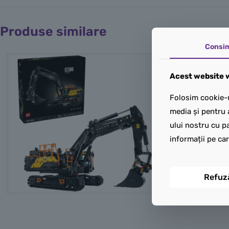
Produse similare
Consi
Acest website w
Folosim cookie-u
media și pentru 
ului nostru cu pa
informații pe car
Refuz