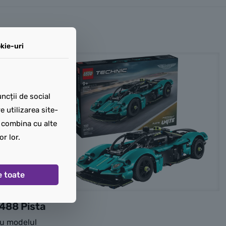
kie-uri
ncții de social
 utilizarea site-
t combina cu alte
or lor.
e toate
488 Pista
 cu modelul