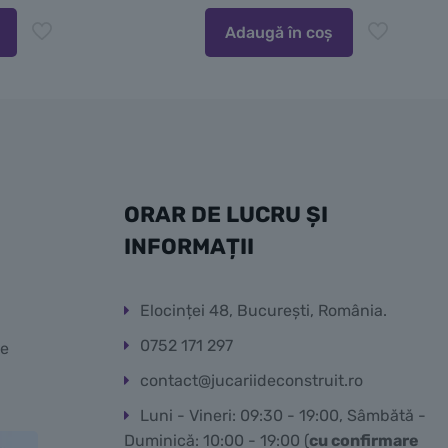
Adaugă în coș
ORAR DE LUCRU ȘI
INFORMAȚII
Elocinței 48, București, România.
0752 171 297
te
contact@jucariideconstruit.ro
Luni - Vineri: 09:30 - 19:00, Sâmbătă -
Duminică: 10:00 - 19:00 (
cu confirmare