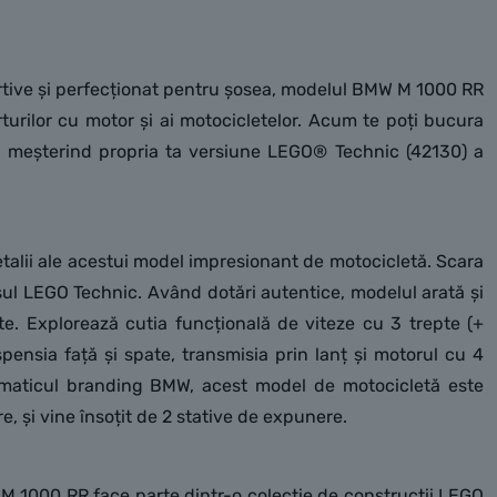
rtive și perfecționat pentru șosea, modelul BMW M 1000 RR
orturilor cu motor și ai motocicletelor. Acum te poți bucura
ă meșterind propria ta versiune LEGO® Technic (42130) a
talii ale acestui model impresionant de motocicletă. Scara
sul LEGO Technic. Având dotări autentice, modelul arată și
ate. Explorează cutia funcțională de viteze cu 3 trepte (+
uspensia față și spate, transmisia prin lanț și motorul cu 4
ematicul branding BMW, acest model de motocicletă este
e, și vine însoțit de 2 stative de expunere.
 1000 RR face parte dintr-o colecție de construcții LEGO