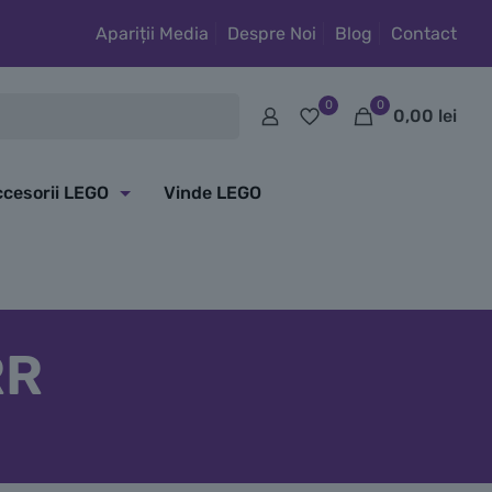
Apariții Media
Despre Noi
Blog
Contact
0
0
0,00
lei
cesorii LEGO
Vinde LEGO
RR