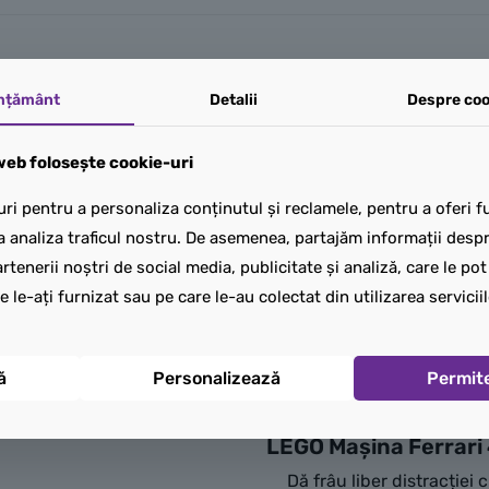
mțământ
Detalii
Despre coo
NOU
eb folosește cookie-uri
ri pentru a personaliza conținutul și reclamele, pentru a oferi fu
a analiza traficul nostru. De asemenea, partajăm informații despre
rtenerii noștri de social media, publicitate și analiză, care le po
e le-ați furnizat sau pe care le-au colectat din utilizarea serviciil
ă
Personalizează
Permit
LEGO Mașina Ferrari 
Dă frâu liber distracției