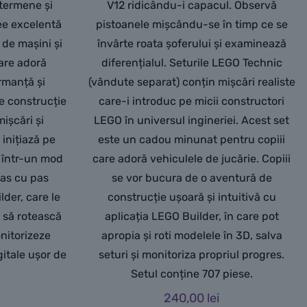
 termene și
V12 ridicându-i capacul. Observă
dee excelentă
pistoanele mișcându-se în timp ce se
 de mașini și
învârte roata șoferului și examinează
care adoră
diferențialul. Seturile LEGO Technic
rmanță și
(vândute separat) conțin mișcări realiste
de construcție
care-i introduc pe micii constructori
ișcări și
LEGO în universul ingineriei. Acest set
 inițiază pe
este un cadou minunat pentru copiii
i într-un mod
care adoră vehiculele de jucărie. Copiii
pas cu pas
se vor bucura de o aventură de
lder, care le
construcție ușoară și intuitivă cu
, să rotească
aplicația LEGO Builder, în care pot
nitorizeze
apropia și roti modelele în 3D, salva
gitale ușor de
seturi și monitoriza propriul progres.
Setul conține 707 piese.
240,00
lei