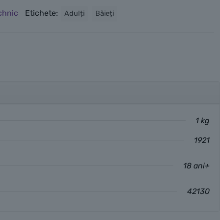
chnic
Etichete:
Adulți
Băieți
1 kg
1921
18 ani+
42130