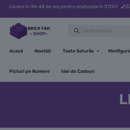
Livrare în 24-48 de ore pentru produsele în STOC!
0
Products
search
Acasă
Noutăți
Toate Seturile
Minifigur
Picturi pe Numere
Idei de Cadouri
L