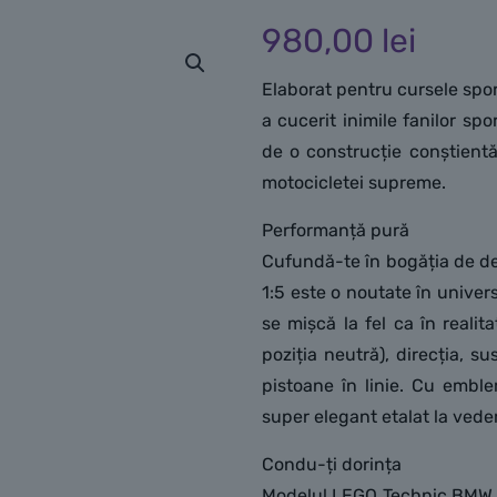
980,00
lei
Elaborat pentru cursele spo
a cucerit inimile fanilor sp
de o construcție conștient
motocicletei supreme.
Performanță pură
Cufundă-te în bogăția de de
1:5 este o noutate în univer
se mișcă la fel ca în realit
poziția neutră), direcția, s
pistoane în linie. Cu embl
super elegant etalat la veder
Condu-ți dorința
Modelul LEGO Technic BMW M