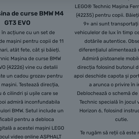
LEGO® Technic Mașina Ferra
ina de curse BMW M4
(42235) pentru copii. Băieții
GT3 EVO
9+ ani sunt transportați
 în acțiune cu un set de
vehiculelor de lux în timp 
de mașini pentru copii de 11
dotările autentice. Ob
ari, atât fete, cât și băieți.
diferențialul alimentează 
hnic Mașina de curse BMW
Admiră pistoanele mobile
O (42226) vine cu detalii
direcția folosind butonul 
este un cadou grozav pentru
apoi deschide capota și por
e mașini. Testează direcția,
a arunca o privire în i
 6 cilindri și ușile care se
Deblochează o schemă de 
poi admiră inconfundabila
Technic specială în jocul 
ulori BMW. Setul include un
Horizon 6, folosind instru
ficabil pentru a debloca
cutie.
gitală a acestei mașini LEGO
Te rugăm să reții că este
jocul video online ASPHALT