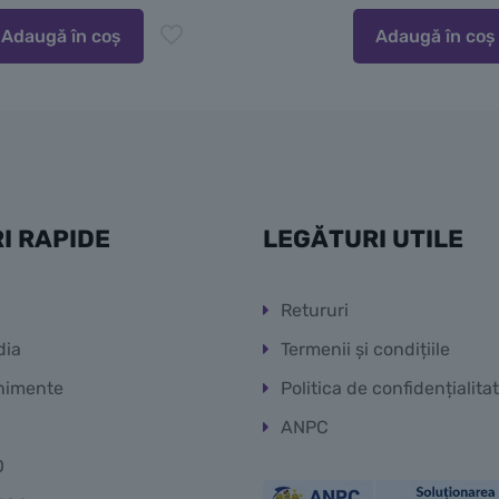
Adaugă în coș
Adaugă în coș
I RAPIDE
LEGĂTURI UTILE
Retururi
dia
Termenii și condițiile
nimente
Politica de confidențialita
ANPC
O