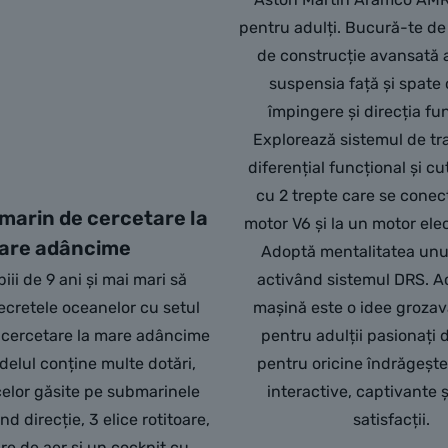
pentru adulți. Bucură-te de
de construcție avansată
suspensia față și spate 
împingere și direcția fu
Explorează sistemul de tr
diferențial funcțional și cu
cu 2 trepte care se conec
arin de cercetare la
motor V6 și la un motor elec
are adâncime
Adoptă mentalitatea un
piii de 9 ani și mai mari să
activând sistemul DRS. A
ecretele oceanelor cu setul
mașină este o idee groza
cercetare la mare adâncime
pentru adulții pasionați
delul conține multe dotări,
pentru oricine îndrăgește
lor găsite pe submarinele
interactive, captivante ș
nd direcție, 3 elice rotitoare,
satisfacții.
re de aer și un cockpit cu