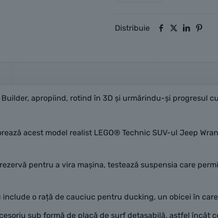
Distribuie
 Builder, apropiind, rotind în 3D și urmărindu-și progresul cu
ază acest model realist LEGO® Technic SUV-ul Jeep Wrangler
zervă pentru a vira mașina, testează suspensia care permite
lude o rață de cauciuc pentru ducking, un obicei în care fa
soriu sub formă de placă de surf detașabilă, astfel încât cop