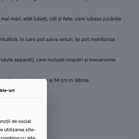
 mari, atât băieți, cât și fete, care iubesc jucăriile
tivă, în care pot salva seturi, își pot monitoriza
ute separat), care include mișcări și mecanisme
e, 26 cm în lungime și 14 cm în lățime
kie-uri
ncții de social
 utilizarea site-
t combina cu alte