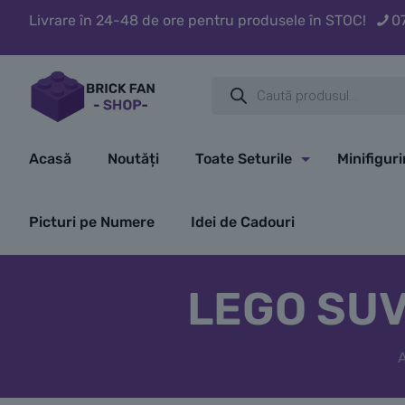
Livrare în 24-48 de ore pentru produsele în STOC!
0
Products
search
Acasă
Noutăți
Toate Seturile
Minifigur
Picturi pe Numere
Idei de Cadouri
LEGO SUV