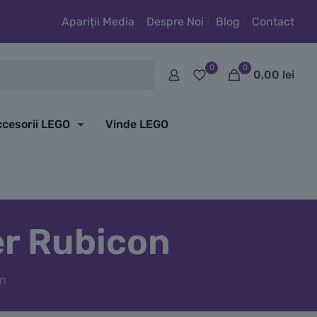
Apariții Media
Despre Noi
Blog
Contact
0
0
0,00
lei
cesorii LEGO
Vinde LEGO
r Rubicon
n