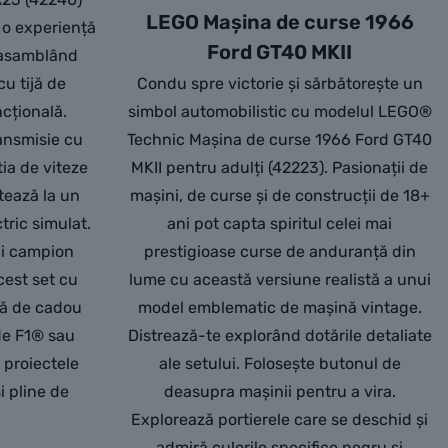
LEGO Mașina de curse 1966
 o experiență
Ford GT40 MKII
 asamblând
cu tijă de
Condu spre victorie și sărbătorește un
ncțională.
simbol automobilistic cu modelul LEGO®
ansmisie cu
Technic Mașina de curse 1966 Ford GT40
tia de viteze
MKII pentru adulți (42223). Pasionații de
tează la un
mașini, de curse și de construcții de 18+
tric simulat.
ani pot capta spiritul celei mai
ui campion
prestigioase curse de anduranță din
cest set cu
lume cu această versiune realistă a unui
vă de cadou
model emblematic de mașină vintage.
 de F1® sau
Distrează-te explorând dotările detaliate
 proiectele
ale setului. Folosește butonul de
i pline de
deasupra mașinii pentru a vira.
Explorează portierele care se deschid și
admiră culorile specifice negru și