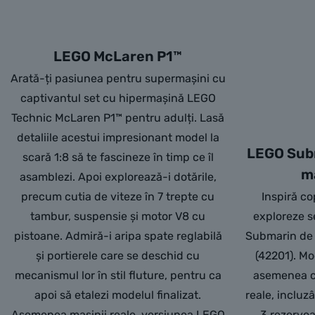
LEGO McLaren P1™
Arată-ți pasiunea pentru supermașini cu
captivantul set cu hipermașină LEGO
Technic McLaren P1™ pentru adulți. Lasă
detaliile acestui impresionant model la
LEGO Subm
scară 1:8 să te fascineze în timp ce îl
m
asamblezi. Apoi explorează-i dotările,
precum cutia de viteze în 7 trepte cu
Inspiră co
tambur, suspensie și motor V8 cu
exploreze s
pistoane. Admiră-i aripa spate reglabilă
Submarin de 
și portierele care se deschid cu
(42201). Mo
mecanismul lor în stil fluture, pentru ca
asemenea ce
apoi să etalezi modelul finalizat.
reale, incluzâ
Asemenea mașinii reale, versiunea LEGO
3 rezervoa