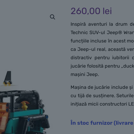
260,00
lei
Inspiră aventuri la drum d
Technic SUV-ul Jeep® Wrangl
funcțiile incluse în acest mo
ca Jeep-ul real, această ver
distractiv pentru iubitori
jucărie folosită pentru „duck
mașini Jeep.
Mașina de jucărie include și
cu tijă de susținere. Seturi
inițiază micii constructori LE
În stoc furnizor (livrare