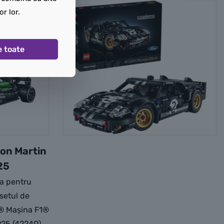
or lor.
e toate
on Martin
25
a pentru
setul de
® Mașina F1®
25 (42240)