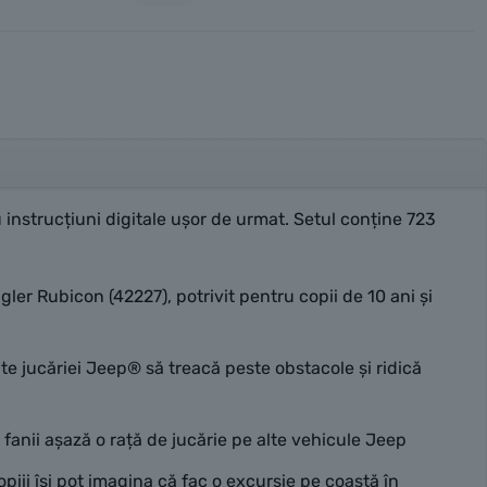
 instrucțiuni digitale ușor de urmat. Setul conține 723
 Rubicon (42227), potrivit pentru copii de 10 ani și
 jucăriei Jeep® să treacă peste obstacole și ridică
nii așază o rață de jucărie pe alte vehicule Jeep
iii își pot imagina că fac o excursie pe coastă în