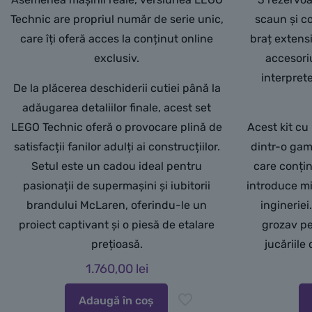
Technic are propriul număr de serie unic,
scaun și c
care îți oferă acces la conținut online
braț extensi
exclusiv.
accesoriu
interpret
De la plăcerea deschiderii cutiei până la
adăugarea detaliilor finale, acest set
LEGO Technic oferă o provocare plină de
Acest kit c
satisfacții fanilor adulți ai construcțiilor.
dintr-o gam
Setul este un cadou ideal pentru
care conțin
pasionații de supermașini și iubitorii
introduce mi
brandului McLaren, oferindu-le un
inginerie
proiect captivant și o piesă de etalare
grozav pe
prețioasă.
jucăriile
1.760,00
lei
Adaugă în coș