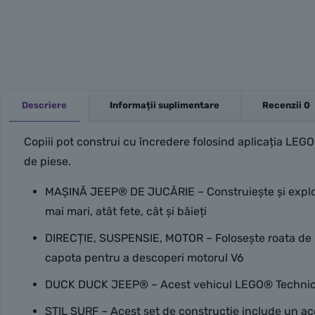
Descriere
Informații suplimentare
Recenzii
0
Copiii pot construi cu încredere folosind aplicația LEGO
de piese.
MAȘINĂ JEEP® DE JUCĂRIE – Construiește și explore
mai mari, atât fete, cât și băieți
DIRECȚIE, SUSPENSIE, MOTOR – Folosește roata de re
capota pentru a descoperi motorul V6
DUCK DUCK JEEP® – Acest vehicul LEGO® Technic inc
STIL SURF – Acest set de construcție include un acce