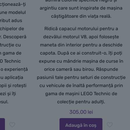
cționează-ți
argintiu care sunt inspirate de mașina
xpune modelul
câștigătoare din viața reală.
tribut adus
echipelor de
Ridică capacul motorului pentru a
or. Descoperă
dezvălui motorul V8, apoi folosește
trucție cu
maneta din interior pentru a deschide
in gama de
capota. După ce ai construit-o, îți poți
GO Technic
expune cu mândrie mașina de curse în
 o experiență
orice cameră sau birou. Răspunde
u aplicația
pasiunii tale pentru seturi de construcție
ii și rotești
cu vehicule de înaltă performanță prin
zi și îți
gama de mașini LEGO Technic de
sul.
colecție pentru adulți.
305,00
lei
Adaugă în coș