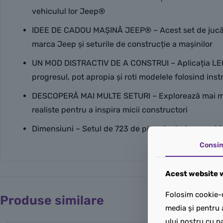
vehiculul lor Jeep®
IDEE DE CADOU MAȘINĂ JEEP® – Acest set de jucării ST
marca Jeep și seturile de construcție a mașinilor
UN MOD DISTRACTIV DE A CONSTRUI – Aplicația LEGO® B
progresul, pot apropia și roti modelele folosind ins
DESCOPERĂ MAI MULTE SETURI – Explorează mai mult
realiste pentru a inspira micii constructori
Dimensiuni – Setul de 723 de piese include un veh
Consi
Acest website w
Folosim cookie-u
Produse similare
media și pentru 
ului nostru cu pa