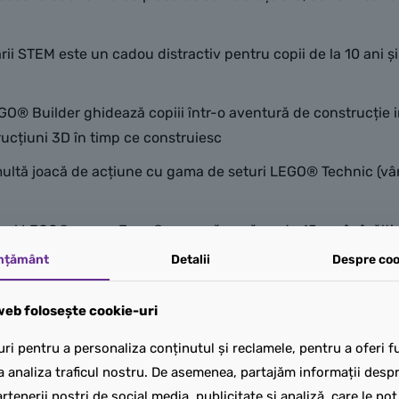
EM este un cadou distractiv pentru copii de la 10 ani și mai
uilder ghidează copiii într-o aventură de construcție intui
trucțiuni 3D în timp ce construiesc
ă joacă de acțiune cu gama de seturi LEGO® Technic (vând
icul LEGO® marca Jeep® care măsoară peste 15 cm în înălțim
mțământ
Detalii
Despre coo
eb folosește cookie-uri
ri pentru a personaliza conținutul și reclamele, pentru a oferi fu
a analiza traficul nostru. De asemenea, partajăm informații despre
rtenerii noștri de social media, publicitate și analiză, care le po