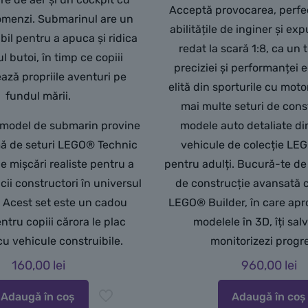
Acceptă provocarea, perfe
omenzi. Submarinul are un
abilitățile de inginer și e
bil pentru a apuca și ridica
redat la scară 1:8, ca un 
l butoi, în timp ce copiii
preciziei și performanței 
ează propriile aventuri pe
elită din sporturile cu mot
fundul mării.
mai multe seturi de cons
u model de submarin provine
modele auto detaliate d
ă de seturi LEGO® Technic
vehicule de colecție LE
e mișcări realiste pentru a
pentru adulți. Bucură-te de
cii constructori în universul
de construcție avansată c
i. Acest set este un cadou
LEGO® Builder, în care aprop
ntru copiii cărora le plac
modelele în 3D, îți salve
 cu vehicule construibile.
monitorizezi progre
160,00
lei
960,00
lei
Adaugă în coș
Adaugă în coș