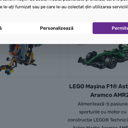
e le-ați furnizat sau pe care le-au colectat din utilizarea serviciil
ă
Personalizează
Permit
LEGO Mașina F1® Ast
Aramco AMR
Alimentează-ți pasiune
sporturile cu motor cu 
construcție LEGO® Technic
Aston Martin Aramco AMR