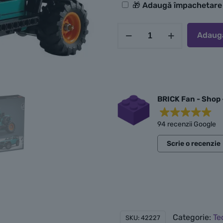
Opțiuni
🎁 Adaugă împachetar
suplimentare
Cantitate
Adaugă
LEGO
SUV-
ul
Jeep®
Wrangler
BRICK Fan - Shop 
Rubicon
94 recenzii Google
Scrie o recenzie
Categorie:
Te
SKU:
42227