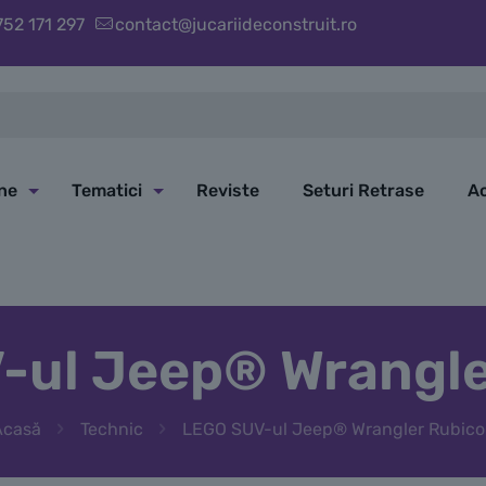
752 171 297
contact@jucariideconstruit.ro
ine
Tematici
Reviste
Seturi Retrase
Ac
-ul Jeep® Wrangle
Acasă
Technic
LEGO SUV-ul Jeep® Wrangler Rubico