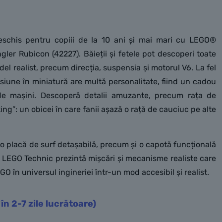
eschis pentru copiii de la 10 ani și mai mari cu LEGO®
er Rubicon (42227). Băieții și fetele pot descoperi toate
del realist, precum direcția, suspensia și motorul V6. La fel
siune în miniatură are multă personalitate, fiind un cadou
i de mașini. Descoperă detalii amuzante, precum rața de
ing”: un obicei în care fanii așază o rață de cauciuc pe alte
 o placă de surf detașabilă, precum și o capotă funcțională
le LEGO Technic prezintă mișcări și mecanisme realiste care
GO în universul ingineriei într-un mod accesibil și realist.
 în 2-7 zile lucrătoare)