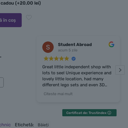
e cadou
(+
20,00
lei
)
 în coș
Student Abroad
acum 5 zile
-
Great little independent shop with
Fo
lots to see! Unique experience and
se
lovely little location, had many
fo
different lego sets and even 3D
prints the owner made. Owner was
Citeste mai mult
very chatty and friendly, highly
recommend the place!
Certificat de: Trustindex
chnic
Etichetă:
Băieți