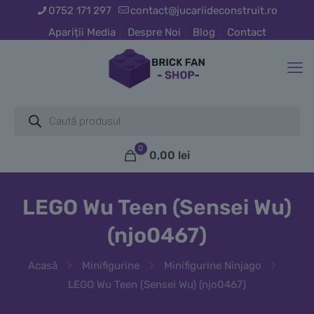
0752 171 297
contact@jucariideconstruit.ro
Apariții Media
Despre Noi
Blog
Contact
Products
search
0
0,00
lei
LEGO Wu Teen (Sensei Wu)
(njo0467)
Acasă
Minifigurine
Minifigurine Ninjago
LEGO Wu Teen (Sensei Wu) (njo0467)