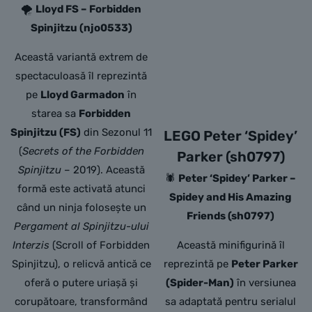
🌪️
Lloyd FS – Forbidden
Spinjitzu (njo0533)
Această variantă extrem de
spectaculoasă îl reprezintă
pe
Lloyd Garmadon
în
starea sa
Forbidden
Spinjitzu (FS)
din Sezonul 11
LEGO Peter ‘Spidey’
(
Secrets of the Forbidden
Parker (sh0797)
Spinjitzu
– 2019). Această
🕷️
Peter ‘Spidey’ Parker –
formă este activată atunci
Spidey and His Amazing
când un ninja folosește un
Friends (sh0797)
Pergament al Spinjitzu-ului
Interzis
(Scroll of Forbidden
Această minifigurină îl
Spinjitzu), o relicvă antică ce
reprezintă pe
Peter Parker
oferă o putere uriașă și
(Spider-Man)
în versiunea
corupătoare, transformând
sa adaptată pentru serialul