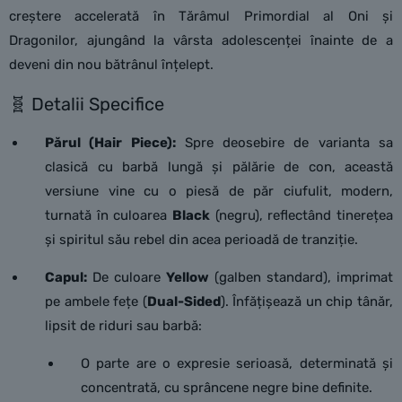
creștere accelerată în Tărâmul Primordial al Oni și
Dragonilor, ajungând la vârsta adolescenței înainte de a
deveni din nou bătrânul înțelept.
🧬 Detalii Specifice
Părul (Hair Piece):
Spre deosebire de varianta sa
clasică cu barbă lungă și pălărie de con, această
versiune vine cu o piesă de păr ciufulit, modern,
turnată în culoarea
Black
(negru), reflectând tinerețea
și spiritul său rebel din acea perioadă de tranziție.
Capul:
De culoare
Yellow
(galben standard), imprimat
pe ambele fețe (
Dual-Sided
). Înfățișează un chip tânăr,
lipsit de riduri sau barbă:
O parte are o expresie serioasă, determinată și
concentrată, cu sprâncene negre bine definite.