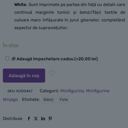
White
. Sunt imprimate pe partea din față cu detalii care
continuă marginile tunicii și benzi/fâșii textile de
culoare maro înfășurate în jurul gleznelor, completând
aspectul de supraviețuitor.
În stoc
Opțiuni
🎁 Adaugă împachetare cadou
(+
20,00
lei
)
suplimentare
Adaugă în coș
Categorii:
Minifigurine
,
Minifigurine
SKU:
NJO0467
Ninjago
Etichete:
Băieți
Fete
Distribuie