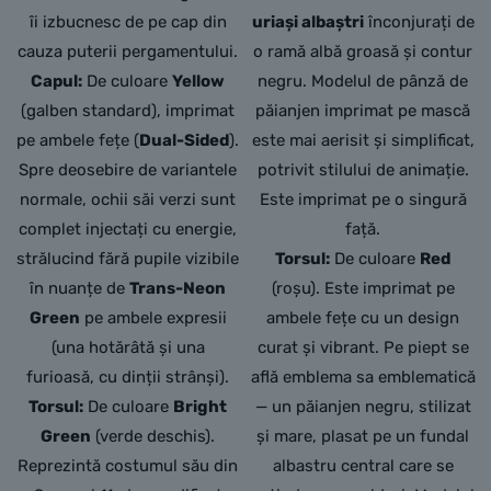
îi izbucnesc de pe cap din
uriași albaștri
înconjurați de
cauza puterii pergamentului.
o ramă albă groasă și contur
Capul:
De culoare
Yellow
negru. Modelul de pânză de
(galben standard), imprimat
păianjen imprimat pe mască
pe ambele fețe (
Dual-Sided
).
este mai aerisit și simplificat,
Spre deosebire de variantele
potrivit stilului de animație.
normale, ochii săi verzi sunt
Este imprimat pe o singură
complet injectați cu energie,
față.
strălucind fără pupile vizibile
Torsul:
De culoare
Red
în nuanțe de
Trans-Neon
(roșu). Este imprimat pe
Green
pe ambele expresii
ambele fețe cu un design
(una hotărâtă și una
curat și vibrant. Pe piept se
furioasă, cu dinții strânși).
află emblema sa emblematică
Torsul:
De culoare
Bright
— un păianjen negru, stilizat
Green
(verde deschis).
și mare, plasat pe un fundal
Reprezintă costumul său din
albastru central care se