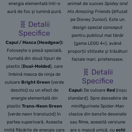
energia elementală într-o
animat de succes
Spidey and
aură de foc și lumină pură.
His Amazing Friends
(difuzat
pe Disney Junior). Este un
🧬 Detalii
design special conceput
Specifice
pentru publicul mai tânăr
Capul / Masca (Headgear):
(gama LEGO 4+), având
Folosește o piesă specială,
proporții stilizate și trăsături
turnată din două tipuri de
faciale mari, prietenoase.
plastic (
Dual-Molded
), care
🧬 Detalii
îmbină masca de ninja de
Specifice
culoare
Bright Green
(verde
deschis) cu un efect de
Capul:
De culoare
Red
(roșu
energie elementală din
standard). Spre deosebire de
plastic
Trans-Neon Green
minifigurinele Spider-Man
(verde neon translucid) în
clasice din benzile desenate
partea superioară. Aceasta
sau filme, această versiune
imită flăcările de energie care
are o mască unică, cu
ochi