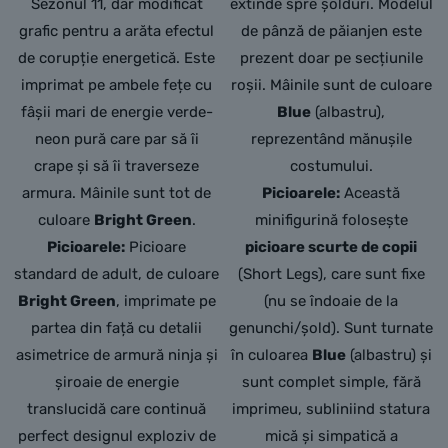
Sezonul 11, dar modificat
extinde spre șolduri. Modelul
grafic pentru a arăta efectul
de pânză de păianjen este
de corupție energetică. Este
prezent doar pe secțiunile
imprimat pe ambele fețe cu
roșii. Mâinile sunt de culoare
fâșii mari de energie verde-
Blue
(albastru),
neon pură care par să îi
reprezentând mănușile
crape și să îi traverseze
costumului.
armura. Mâinile sunt tot de
Picioarele:
Această
culoare
Bright Green
.
minifigurină folosește
Picioarele:
Picioare
picioare scurte de copii
standard de adult, de culoare
(Short Legs), care sunt fixe
Bright Green
, imprimate pe
(nu se îndoaie de la
partea din față cu detalii
genunchi/șold). Sunt turnate
asimetrice de armură ninja și
în culoarea
Blue
(albastru) și
șiroaie de energie
sunt complet simple, fără
translucidă care continuă
imprimeu, subliniind statura
perfect designul exploziv de
mică și simpatică a