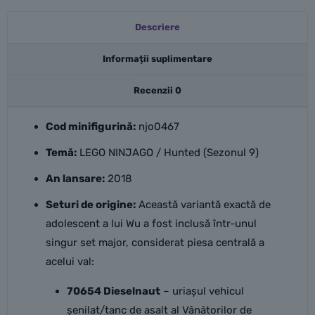
Descriere
Informații suplimentare
Recenzii
0
Cod minifigurină:
njo0467
Temă:
LEGO NINJAGO / Hunted (Sezonul 9)
An lansare:
2018
Seturi de origine:
Această variantă exactă de
adolescent a lui Wu a fost inclusă într-unul
singur set major, considerat piesa centrală a
acelui val:
70654 Dieselnaut
– uriașul vehicul
șenilat/tanc de asalt al Vânătorilor de