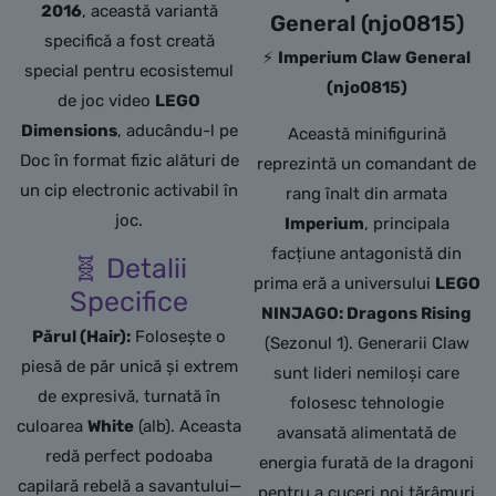
2016
, această variantă
General (njo0815)
specifică a fost creată
⚡
Imperium Claw General
special pentru ecosistemul
(njo0815)
de joc video
LEGO
Dimensions
, aducându-l pe
Această minifigurină
Doc în format fizic alături de
reprezintă un comandant de
un cip electronic activabil în
rang înalt din armata
joc.
Imperium
, principala
facțiune antagonistă din
🧬 Detalii
prima eră a universului
LEGO
Specifice
NINJAGO: Dragons Rising
Părul (Hair):
Folosește o
(Sezonul 1). Generarii Claw
piesă de păr unică și extrem
sunt lideri nemiloși care
de expresivă, turnată în
folosesc tehnologie
culoarea
White
(alb). Aceasta
avansată alimentată de
redă perfect podoaba
energia furată de la dragoni
capilară rebelă a savantului—
pentru a cuceri noi tărâmuri