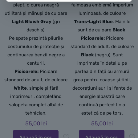
piept, o curea neagră
faimoasa emblemă Imperium
utilitară și mănuși de culoare
luminoasă, de culoare
Light Bluish Gray
(gri
Trans-Light Blue
. Mâinile
deschis).
sunt de culoare
Black
.
Pe spate prezintă pliurile
Picioarele:
Picioare
costumului de protecție și
standard de adult, de culoare
continuarea benzii negre a
Black
(negru). Sunt
centurii.
imprimate în detaliu pe
Picioarele:
Picioare
partea din față cu armură
standard de adult, de culoare
grea pentru coapse și tibii,
White
, simple și fără
decorațiuni aurii și fante de
imprimeuri, completând
energie albastră care
salopeta complet albă de
continuă perfect linia
tehnician.
estetică de pe tors.
55,00
lei
55,00
lei
Adaugă în coș
Adaugă în coș