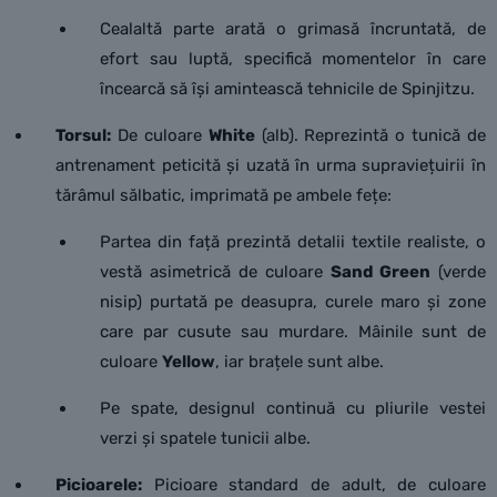
Cealaltă parte arată o grimasă încruntată, de
efort sau luptă, specifică momentelor în care
încearcă să își amintească tehnicile de Spinjitzu.
Torsul:
De culoare
White
(alb). Reprezintă o tunică de
antrenament peticită și uzată în urma supraviețuirii în
tărâmul sălbatic, imprimată pe ambele fețe:
Partea din față prezintă detalii textile realiste, o
vestă asimetrică de culoare
Sand Green
(verde
nisip) purtată pe deasupra, curele maro și zone
care par cusute sau murdare. Mâinile sunt de
culoare
Yellow
, iar brațele sunt albe.
Pe spate, designul continuă cu pliurile vestei
verzi și spatele tunicii albe.
Picioarele:
Picioare standard de adult, de culoare