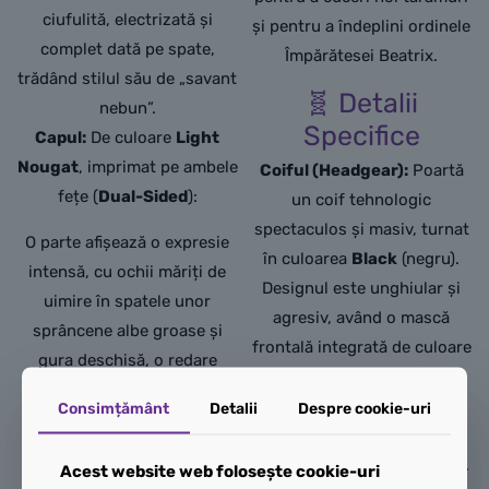
ciufulită, electrizată și
și pentru a îndeplini ordinele
complet dată pe spate,
Împărătesei Beatrix.
trădând stilul său de „savant
🧬 Detalii
nebun”.
Specifice
Capul:
De culoare
Light
Nougat
, imprimat pe ambele
Coiful (Headgear):
Poartă
fețe (
Dual-Sided
):
un coif tehnologic
spectaculos și masiv, turnat
O parte afișează o expresie
în culoarea
Black
(negru).
intensă, cu ochii măriți de
Designul este unghiular și
uimire în spatele unor
agresiv, având o mască
sprâncene albe groase și
frontală integrată de culoare
gura deschisă, o redare
Satin Trans-Light Blue
perfectă a celebrei sale
(albastru deschis translucid
Consimțământ
Detalii
Despre cookie-uri
replici:
„Great Scott!”
cu efect satinat), care imită
Cealaltă parte îl arată cu un
un vizor cibnetic strălucitor.
Acest website web folosește cookie-uri
zâmbet larg, entuziasmat,