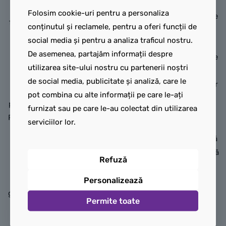
Capul:
De culoare
Light
gata să explice cum
Folosim cookie-uri pentru a personaliza
Nougat
, imprimat pe ambele
funcționează condensatorul
conținutul și reclamele, pentru a oferi funcții de
fețe (
Dual-Sided
). Prezintă
de flux (
Flux Capacitor
).
social media și pentru a analiza traficul nostru.
trăsături faciale severe și
Torsul:
De culoare
White
.
De asemenea, partajăm informații despre
cyber-implanturi metalice pe
Reprezintă celebrul său
utilizarea site-ului nostru cu partenerii noștri
laterale. O parte are o
costum alb de protecție
de social media, publicitate și analiză, care le
expresie rece și calculată, iar
împotriva radiațiilor (cel
pot combina cu alte informații pe care le-ați
cealaltă parte o grimasă de
purtat în parcarea de la Twin
furnizat sau pe care le-au colectat din utilizarea
furie în timpul bătăliei.
Pines Mall în 1985), imprimat
serviciilor lor.
Torsul:
De culoare
Black
pe ambele fețe:
(negru). Reprezintă o armură
Partea din față redă
grea de comandat, imprimată
Refuză
fermoarul lung, gulerul
pe ambele fețe cu detalii
costumului, faimoasa siglă
high-tech uimitoare.
Personalizează
galbenă de avertizare pentru
Designul include plăci
Permite toate
pericol nuclear (
Radiation
metalice în nuanțe de gri și
Symbol
) pe buzunarul de la
auriu, iar în centru are