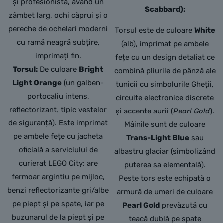
și profesionistă, având un
Scabbard):
zâmbet larg, ochi căprui și o
pereche de ochelari moderni
Torsul este de culoare
White
cu ramă neagră subțire,
(alb), imprimat pe ambele
imprimați fin.
fețe cu un design detaliat ce
Torsul:
De culoare
Bright
combină pliurile de pânză ale
Light Orange
(un galben-
tunicii cu simbolurile Gheții,
portocaliu intens,
circuite electronice discrete
reflectorizant, tipic vestelor
și accente aurii (
Pearl Gold
).
de siguranță). Este imprimat
Mâinile sunt de culoare
pe ambele fețe cu jacheta
Trans-Light Blue
sau
oficială a serviciului de
albastru glaciar (simbolizând
curierat LEGO City: are
puterea sa elementală).
fermoar argintiu pe mijloc,
Peste tors este echipată o
benzi reflectorizante gri/albe
armură de umeri de culoare
pe piept și pe spate, iar pe
Pearl Gold
prevăzută cu
buzunarul de la piept și pe
teacă dublă pe spate