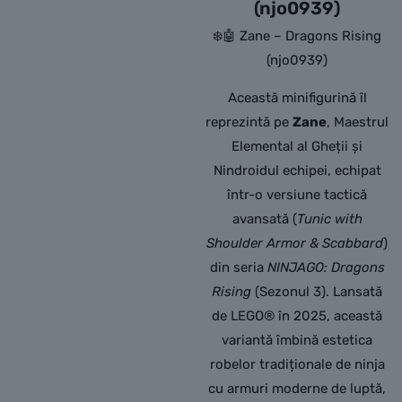
(njo0939)
❄️🤖 Zane – Dragons Rising
(njo0939)
Această minifigurină îl
reprezintă pe
Zane
, Maestrul
Elemental al Gheții și
Nindroidul echipei, echipat
într-o versiune tactică
avansată (
Tunic with
Shoulder Armor & Scabbard
)
din seria
NINJAGO: Dragons
Rising
(Sezonul 3).
Lansată
de LEGO® în 2025, această
variantă îmbină estetica
robelor tradiționale de ninja
cu armuri moderne de luptă,