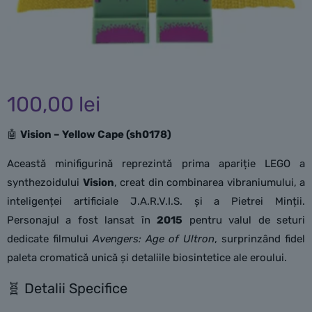
100,00
lei
🤖
Vision – Yellow Cape (sh0178)
Această minifigurină reprezintă prima apariție LEGO a
synthezoidului
Vision
, creat din combinarea vibraniumului, a
inteligenței artificiale J.A.R.V.I.S. și a Pietrei Minții.
Personajul a fost lansat în
2015
pentru valul de seturi
dedicate filmului
Avengers: Age of Ultron
, surprinzând fidel
paleta cromatică unică și detaliile biosintetice ale eroului.
🧬 Detalii Specifice