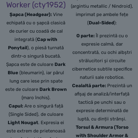
Worker (cty1952)
(argintiu metallic / Nindroid),
Șapca (Headgear):
Vine
imprimat pe ambele fețe
echipată cu o șapcă clasică
(
Dual-Sided
):
de curier cu coadă de cal
O parte:
Îl prezintă cu o
integrată (
Cap with
expresie calmă, dar
Ponytail
), o piesă turnată
concentrată, cu ochi albștri
dintr-o singură bucată.
strălucitori și circuite
Șapca este de culoare
Dark
cibernetice subtile specifice
Blue
(bleumarin), iar părul
naturii sale robotice.
lung care iese prin spate
Cealaltă parte:
Prezintă un
este de culoare
Dark Brown
afișaj de analiză/interfață
(maro închis).
tactică pe unchi sau o
Capul:
Are o singură față
expresie determinată de
(Single Sided), de culoare
luptă, cu dinții strânși.
Light Nougat
. Expresia ei
Torsul & Armura (Torso
este extrem de prietenoasă
with Shoulder Armor &