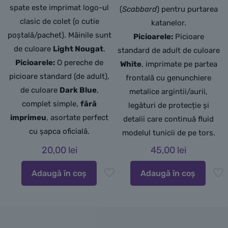
spate este imprimat logo-ul
(
Scabbard
) pentru purtarea
clasic de colet (o cutie
katanelor.
poștală/pachet). Mâinile sunt
Picioarele:
Picioare
de culoare
Light Nougat
.
standard de adult de culoare
Picioarele:
O pereche de
White
, imprimate pe partea
picioare standard (de adult),
frontală cu genunchiere
de culoare
Dark Blue
,
metalice argintii/aurii,
complet simple,
fără
legături de protecție și
imprimeu
, asortate perfect
detalii care continuă fluid
cu șapca oficială.
modelul tunicii de pe tors.
20,00
lei
45,00
lei
Adaugă în coș
Adaugă în coș