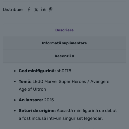
Distribuie
Descriere
Informații suplimentare
Recenzii
0
Cod minifigurină:
sh0178
Temă:
LEGO Marvel Super Heroes / Avengers:
Age of Ultron
An lansare:
2015
Seturi de origine:
Această minifigurină de debut
a fost inclusă într-un singur set legendar: