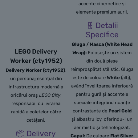
accente cibernetice și
elemente premium aurii.
🧬 Detalii
Specifice
Gluga / Masca (White Head
LEGO Delivery
Wrap):
Folosește un sistem
Worker (cty1952)
din două piese
reîmprospătat stilistic. Gluga
Delivery Worker (cty1952)
,
este de culoare
White
(alb),
un personaj esențial din
având învelitoarea inferioară
infrastructura modernă a
pentru gură și accentele
oricărui oraș
LEGO City
,
speciale integrând nuanțe
responsabil cu livrarea
contrastante de
Pearl Gold
rapidă a coletelor către
și albastru icy, oferindu-i un
cetățeni.
aer mistic și tehnologizat.
📦 Delivery
Capul:
De culoare
Flat Silver