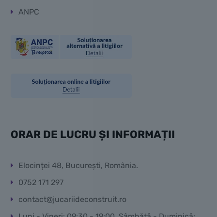
ANPC
ORAR DE LUCRU ȘI INFORMAȚII
Elocinței 48, București, România.
0752 171 297
contact@jucariideconstruit.ro
Luni - Vineri: 09:30 - 19:00, Sâmbătă - Duminică: