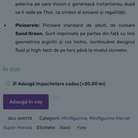
pelerina pe care Vision o generează instantaneu după
ce îl vede pe Thor, ca simbol al onoarei și regalității.
Picioarele:
Picioare standard de adult, de culoare
Sand Green
. Sunt imprimate pe partea din față cu linii
geometrice argintii și roz închis, continuând designul
fluid și high-tech de pe tors până la nivelul cizmelor.
În stoc
Opțiuni
🎁 Adaugă împachetare cadou
(+
20,00
lei
)
suplimentare
Adaugă în coș
Categorii:
Minifigurine
,
Minifigurine Marvel
SKU:
SH0178
Super Heroes
Etichete:
Băieți
Fete