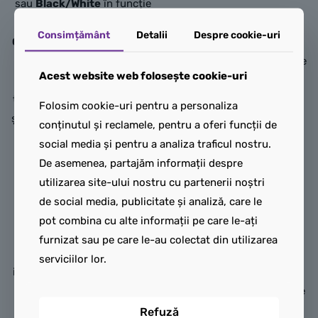
sau
Black/White
în funcție
de garnizoană).
Partea din față combină
Consimțământ
Detalii
Despre cookie-uri
Casca (Helmet):
Identică cu
secțiunile roșii centrale cu
cea de la
sw1454
. Casca
umerii și inserțiile laterale de
Acest website web folosește cookie-uri
masivă realizată prin
culoare
Blue
(albastru
tehnologia
Dual Molded
(alb
standard). În centru se află
Folosim cookie-uri pentru a personaliza
și negru injectate împreună),
logo-ul iconic cu păianjenul
conținutul și reclamele, pentru a oferi funcții de
cu detalii impecabile ale
negru, de dimensiuni mici,
social media și pentru a analiza traficul nostru.
vizorului și puncte albastre
specific acestei versiuni
De asemenea, partajăm informații despre
pe aerisiri.
cinematografice. Brațele
utilizarea site-ului nostru cu partenerii noștri
Capul:
De culoare
Light
sunt realizate prin injecție
de social media, publicitate și analiză, care le
Nougat
, ascunzând sub
dublă (
Dual-Molded
), fiind
pot combina cu alte informații pe care le-ați
cască același chip modern,
roșii în partea de sus și
furnizat sau pe care le-au colectat din utilizarea
expresiv și realist de soldat
albastre în partea de jos
serviciilor lor.
imperial (renunțând complet
(pentru a simula mânecile
la vechiul șablon de clonă
costumului). Mâinile sunt de
furioasă).
culoare
Red
.
Refuză