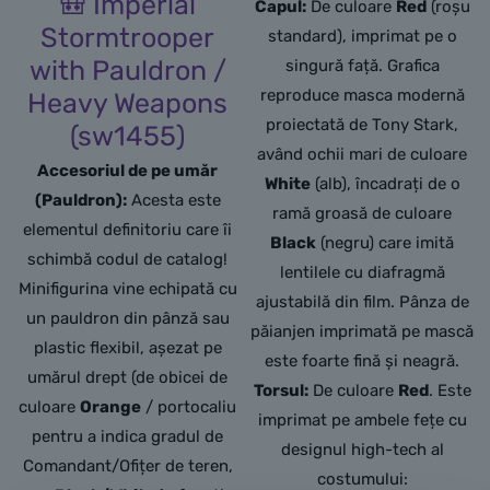
🎒 Imperial
Capul:
De culoare
Red
(roșu
Stormtrooper
standard), imprimat pe o
with Pauldron /
singură față. Grafica
reproduce masca modernă
Heavy Weapons
proiectată de Tony Stark,
(sw1455)
având ochii mari de culoare
Accesoriul de pe umăr
White
(alb), încadrați de o
(Pauldron):
Acesta este
ramă groasă de culoare
elementul definitoriu care îi
Black
(negru) care imită
schimbă codul de catalog!
lentilele cu diafragmă
Minifigurina vine echipată cu
ajustabilă din film. Pânza de
un pauldron din pânză sau
păianjen imprimată pe mască
plastic flexibil, așezat pe
este foarte fină și neagră.
umărul drept (de obicei de
Torsul:
De culoare
Red
. Este
culoare
Orange
/ portocaliu
imprimat pe ambele fețe cu
pentru a indica gradul de
designul high-tech al
Comandant/Ofițer de teren,
costumului: