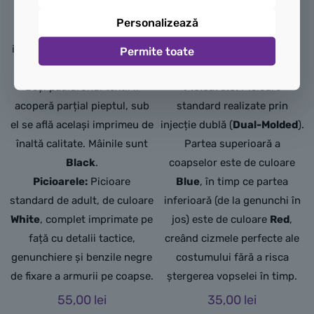
Torsul:
De culoare
White
Pe spate prezintă emblema
Personalizează
(alb), cu armura clasică
mare a păianjenul roșu,
imprimată pe ambele fețe cu
încadrată de liniile albastre
Permite toate
linii negre fine și umbre gri.
ale costumului.
Deși pauldronul textil îi
Picioarele:
Picioare
acoperă parțial pieptul, sub
standard realizate prin
el se află același imprimeu de
injecție dublă (
Dual-Molded
).
înaltă calitate. Mâinile sunt
Partea superioară a
Black
.
coapselor este de culoare
Picioarele:
Picioare
Blue
, în timp ce partea
standard de adult, de culoare
inferioară (de la genunchi în
White
, complet imprimate pe
jos) este de culoare
Red
,
față cu detalii tactice,
creând cizmele perfecte ale
genunchiere și benzile negre
costumului fără a risca
de fixare a armurii pe coapse.
ștergerea vopselei în timp.
55,00
lei
35,00
lei