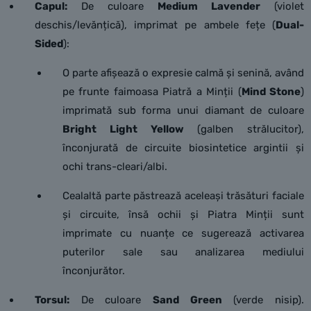
Capul:
De culoare
Medium Lavender
(violet
deschis/levănțică), imprimat pe ambele fețe (
Dual-
Sided
):
O parte afișează o expresie calmă și senină, având
pe frunte faimoasa Piatră a Minții (
Mind Stone
)
imprimată sub forma unui diamant de culoare
Bright Light Yellow
(galben strălucitor),
înconjurată de circuite biosintetice argintii și
ochi trans-cleari/albi.
Cealaltă parte păstrează aceleași trăsături faciale
și circuite, însă ochii și Piatra Minții sunt
imprimate cu nuanțe ce sugerează activarea
puterilor sale sau analizarea mediului
înconjurător.
Torsul:
De culoare
Sand Green
(verde nisip).