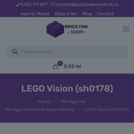
0752 171 297
contact@jucariideconstruit.ro
Apariții Media
Despre Noi
Blog
Contact
Products
search
0
0,00
lei
LEGO Vision (sh0178)
Acasă
Minifigurine
Minifigurine Marvel Super Heroes
LEGO Vision (sh0178)