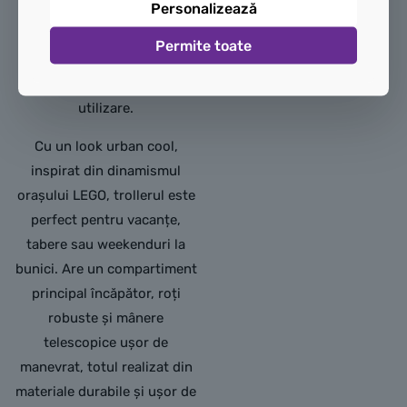
Personalizează
pentru copiii activi și fanii
LEGO, acest troller combină
Permite toate
designul modern cu spațiul
generos și ușurința în
utilizare.
Cu un look urban cool,
inspirat din dinamismul
orașului LEGO, trollerul este
perfect pentru vacanțe,
tabere sau weekenduri la
bunici. Are un compartiment
principal încăpător, roți
robuste și mânere
telescopice ușor de
manevrat, totul realizat din
materiale durabile și ușor de