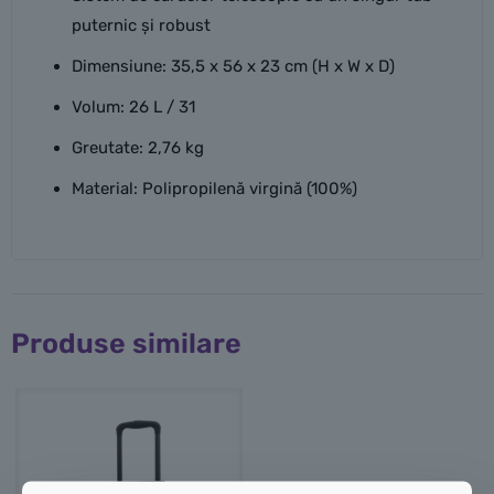
puternic și robust
Dimensiune: 35,5 x 56 x 23 cm (H x W x D)
Volum: 26 L / 31
Greutate: 2,76 kg
Material: Polipropilenă virgină (100%)
Produse similare