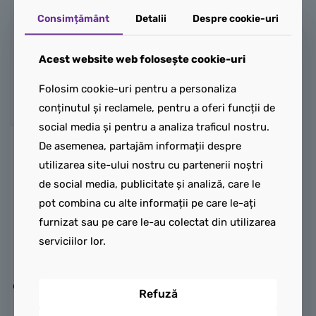
Consimțământ
Detalii
Despre cookie-uri
Acest website web folosește cookie-uri
Folosim cookie-uri pentru a personaliza
conținutul și reclamele, pentru a oferi funcții de
social media și pentru a analiza traficul nostru.
De asemenea, partajăm informații despre
LEGO Troller Urban
utilizarea site-ului nostru cu partenerii noștri
20” – Negru / Gri
de social media, publicitate și analiză, care le
Fii gata de drum cu stil și
pot combina cu alte informații pe care le-ați
funcționalitate maximă
furnizat sau pe care le-au colectat din utilizarea
alături de
serviciilor lor.
Trollerul LEGO Urban
– companionul ideal pentru
călătorii pline de aventură și
Refuză
distracție! Creat special