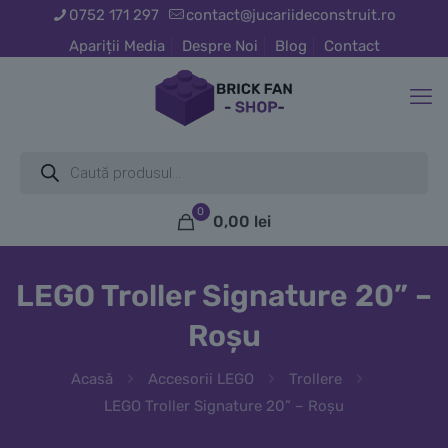
0752 171 297
contact@jucariideconstruit.ro
Apariții Media
Despre Noi
Blog
Contact
Products
search
0
0,00
lei
LEGO Troller Signature 20” –
Roșu
Acasă
Accesorii LEGO
Trollere
LEGO Troller Signature 20” – Roșu