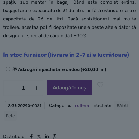
spațiu suplimentar în bagaj. Când este complet extins,
bagajul are o capacitate de 31 de litri, iar fără extindere, are o
capacitate de 26 de litri. Dacă achiziționezi mai multe
trollere, acestea pot fi depozitate unele peste altele datorită
designului special de cărămidă LEGO®.
În stoc furnizor (livrare în 2-7 zile lucrătoare)
Opțiuni
🎁 Adaugă împachetare cadou
(+
20,00
lei
)
suplimentare
Cantitate
Adaugă în coș
LEGO
Troller
Categorie:
Trollere
Etichete:
Băieți
SKU:
20290-0021
Signature
Fete
20''
-
Roșu
Distribuie