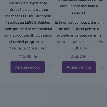
bucura de o experiență
corali poate ascunde o
intuitivă de construit cu
surpriză.
acest set LEGO® Furgonetă
în aplicația LEGO® Builder,
Este un set compact, dar plin
unde pot mări și roti modelul
de detalii, ideal pentru a
cu instrucțiuni 3D, pot salva
extinde orice scenă marină
și urmări progresul pe
sau subacvatică din colecția
măsură ce construiesc.
LEGO City.
115,00
lei
25,00
lei
Adaugă în coș
Adaugă în coș