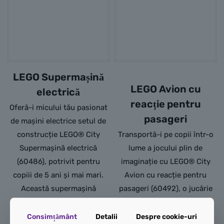
LEGO Supermașină
LEGO Avion cu
electrică
reacție pentru
Oferă-i micului tău pasionat
pasageri
de mașini electrice setul de
construcție LEGO® City
Transportă-i pe copii într-o
Supermașină electrică
lume a jocului plin de
(60486), potrivit pentru
imaginație cu LEGO® City
copiii de 5 ani și mai mari.
Avion cu reacție pentru
Această supermașină
pasageri (60492), o jucărie
electrică de jucărie, ușor de
ușor de construit pentru
construit, este plină de
băieți și fete de 4 ani și mai
Consimțământ
Detalii
Despre cookie-uri