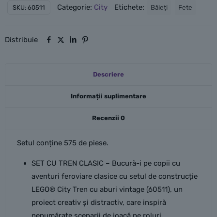
Categorie:
City
Etichete:
Băieți
Fete
SKU:
60511
cu
aburi
vintage
Distribuie
Descriere
Informații suplimentare
Recenzii
0
Setul conține 575 de piese.
SET CU TREN CLASIC – Bucură-i pe copii cu
aventuri feroviare clasice cu setul de construcție
LEGO® City Tren cu aburi vintage (60511), un
proiect creativ și distractiv, care inspiră
nenumărate scenarii de joacă pe roluri