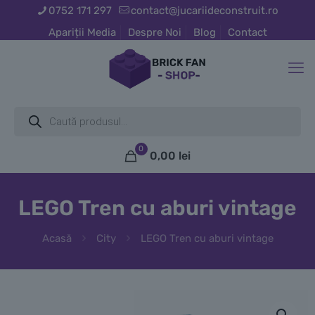
0752 171 297
contact@jucariideconstruit.ro
Apariții Media
Despre Noi
Blog
Contact
Products
search
0
0,00 lei
LEGO Tren cu aburi vintage
Acasă
City
LEGO Tren cu aburi vintage