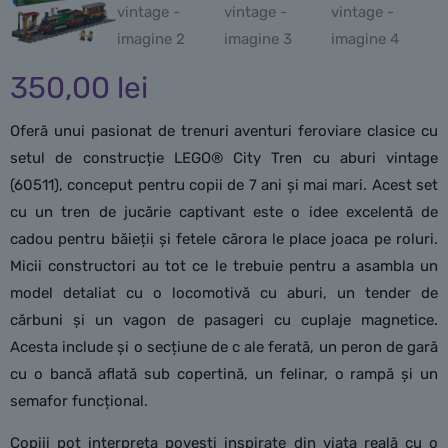
350,00
lei
Oferă unui pasionat de trenuri aventuri feroviare clasice cu
setul de construcție LEGO® City Tren cu aburi vintage
(60511), conceput pentru copii de 7 ani și mai mari. Acest set
cu un tren de jucărie captivant este o idee excelentă de
cadou pentru băieții și fetele cărora le place joaca pe roluri.
Micii constructori au tot ce le trebuie pentru a asambla un
model detaliat cu o locomotivă cu aburi, un tender de
cărbuni și un vagon de pasageri cu cuplaje magnetice.
Acesta include și o secțiune de c ale ferată, un peron de gară
cu o bancă aflată sub copertină, un felinar, o rampă și un
semafor funcțional.
Copiii pot interpreta povești inspirate din viața reală cu o