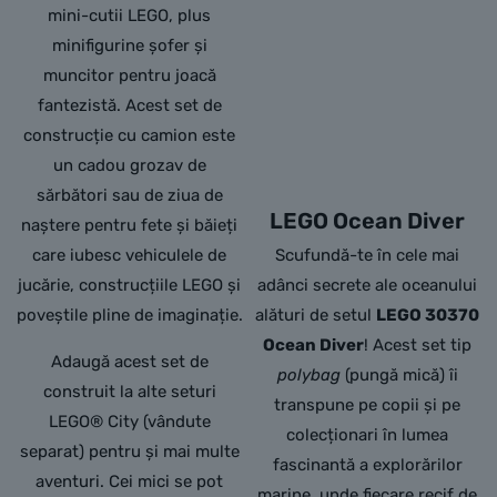
mini-cutii LEGO, plus
minifigurine șofer și
muncitor pentru joacă
fantezistă. Acest set de
construcție cu camion este
un cadou grozav de
sărbători sau de ziua de
LEGO Ocean Diver
naștere pentru fete și băieți
care iubesc vehiculele de
Scufundă-te în cele mai
jucărie, construcțiile LEGO și
adânci secrete ale oceanului
poveștile pline de imaginație.
alături de setul
LEGO 30370
Ocean Diver
! Acest set tip
Adaugă acest set de
polybag
(pungă mică) îi
construit la alte seturi
transpune pe copii și pe
LEGO® City (vândute
colecționari în lumea
separat) pentru și mai multe
fascinantă a explorărilor
aventuri. Cei mici se pot
marine, unde fiecare recif de