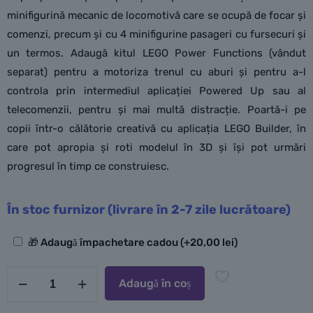
minifigurină mecanic de locomotivă care se ocupă de focar și
comenzi, precum și cu 4 minifigurine pasageri cu fursecuri și
un termos. Adaugă kitul LEGO Power Functions (vândut
separat) pentru a motoriza trenul cu aburi și pentru a-l
controla prin intermediul aplicației Powered Up sau al
telecomenzii, pentru și mai multă distracție. Poartă-i pe
copii într-o călătorie creativă cu aplicația LEGO Builder, în
care pot apropia și roti modelul în 3D și își pot urmări
progresul în timp ce construiesc.
În stoc furnizor (livrare în 2-7 zile lucrătoare)
Opțiuni
🎁 Adaugă împachetare cadou
(+
20,00
lei
)
suplimentare
Cantitate
Adaugă în coș
LEGO
Tren