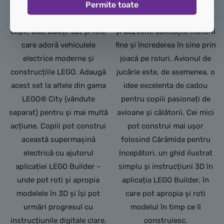
Permite toate
de ziua de naștere sau o
tematică aviatică este creat
surpriză perfectă pentru
pentru a-i ajuta pe copii să-
copii, atât băieți, cât și fete
și dezvolte abilitățile motorii
care adoră vehiculele
fine și încrederea în sine prin
electrice moderne și
joacă pe roluri. Avionul de
construcțiile LEGO. Adaugă
jucărie este, de asemenea, o
acest set la altele din gama
idee excelenta de cadou
LEGO® City (vândute
pentru copiii pasionați de
separat) pentru și mai multă
avioane și călătorii. Cei mici
acțiune. Copiii pot construi
pot construi mai ușor
această supermașină
folosind Cărămida pentru
electrică cu ajutorul
începători, un ghid ilustrat
aplicației LEGO Builder –
simplu și instrucțiuni 3D în
unde pot roti și apropia
aplicația LEGO Builder, în
modelele în 3D și își pot
care pot apropia și roti
urmări progresul cu
modelul în timp ce îl
instrucțiunile digitale clare.
construiesc.