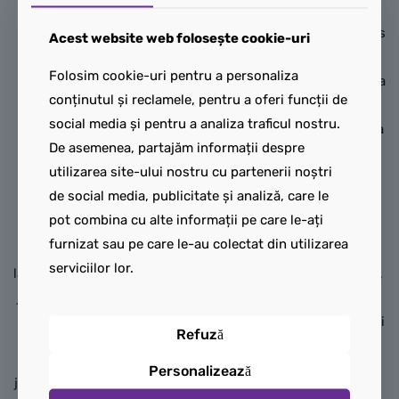
detalii realiste pentru joacă
mari. Copiii pot deschide
și expunere: caroserie
fuzelajul pentru a avea acces
Acest website web folosește cookie-uri
aerodinamică elegantă în
la cabina și cockpit-ul cu
Folosim cookie-uri pentru a personaliza
roșu și negru, anvelope din
scaune și ecrane, pot încărca
conținutul și reclamele, pentru a oferi funcții de
cauciuc cu profil redus,
valizele în căruciorul de
social media și pentru a analiza traficul nostru.
bandă luminoasă stopuri și
bagaje și le pot așeza în cala
De asemenea, partajăm informații despre
un parbriz fumuriu al
de marfă a avionului.
utilizarea site-ului nostru cu partenerii noștri
cockpitului. Copiii pot
Accesoriile distractive,
de social media, publicitate și analiză, care le
deschide hayonul pentru a
printre care paletele de
pot combina cu alte informații pe care le-ați
accesa bateria de jucărie și
dirijare, aduc un plus de
furnizat sau pe care le-au colectat din utilizarea
pot pune minifigurina șofer
realism. Setul include
serviciilor lor.
la volan pentru ore întregi de
minifigurinele pilot, lucrător,
joacă în ritm alert și povești
părinte și copil, pentru a
pline de imaginație.
inspira ore întregi de povești
Refuză
despre călătorii.
Acest mic set cu mașină de
Personalizează
jucărie este un cadou grozav
Acest set de construcție cu