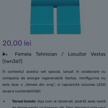
20,00
lei
🌬️ Femeia Tehnician / Locuitor Vestas
(twn367)
În contextul acestui set special, lansat în colaborare cu
compania de energie regenerabilă Vestas, minifigurina nu
este doar o „femeie din oraș”, ci reprezintă viziunea LEGO
asupra sustenabilității:
Torsul Iconic:
Așa cum ai observat, poartă acea vestă
de denim peste un hanorac alb. Deși designul este unul