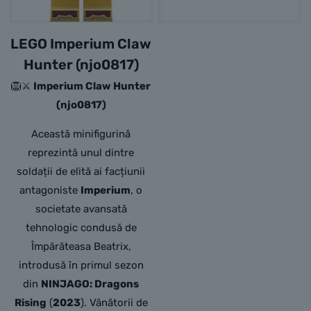
LEGO Imperium Claw
Hunter (njo0817)
🦁⚔️
Imperium Claw Hunter
(njo0817)
Această minifigurină
reprezintă unul dintre
soldații de elită ai facțiunii
antagoniste
Imperium
, o
societate avansată
tehnologic condusă de
Împărăteasa Beatrix,
introdusă în primul sezon
din
NINJAGO: Dragons
Rising
(
2023
). Vânătorii de