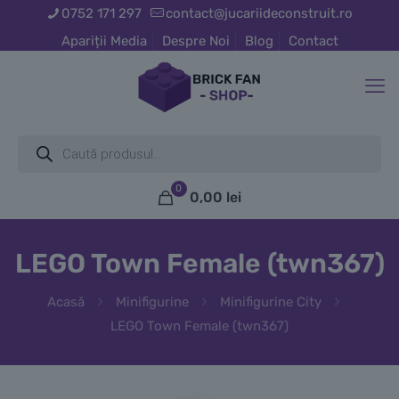
0752 171 297
contact@jucariideconstruit.ro
Apariții Media
Despre Noi
Blog
Contact
Products
search
0
0,00
lei
LEGO Town Female (twn367)
Acasă
Minifigurine
Minifigurine City
LEGO Town Female (twn367)