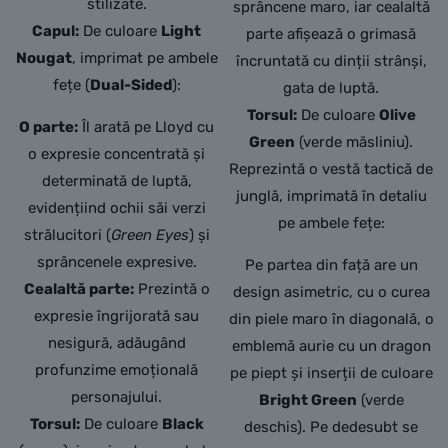
stilizate.
sprâncene maro, iar cealaltă
Capul:
De culoare
Light
parte afișează o grimasă
Nougat
, imprimat pe ambele
încruntată cu dinții strânși,
fețe (
Dual-Sided
):
gata de luptă.
Torsul:
De culoare
Olive
O parte:
Îl arată pe Lloyd cu
Green
(verde măsliniu).
o expresie concentrată și
Reprezintă o vestă tactică de
determinată de luptă,
junglă, imprimată în detaliu
evidențiind ochii săi verzi
pe ambele fețe:
strălucitori (
Green Eyes
) și
sprâncenele expresive.
Pe partea din față are un
Cealaltă parte:
Prezintă o
design asimetric, cu o curea
expresie îngrijorată sau
din piele maro în diagonală, o
nesigură, adăugând
emblemă aurie cu un dragon
profunzime emoțională
pe piept și inserții de culoare
personajului.
Bright Green
(verde
Torsul:
De culoare
Black
deschis). Pe dedesubt se