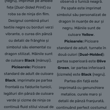
(negru), imprimat pe ambele
observă o tunică neagră.
fețe (
Dual-Sided Print
) cu
Pe spate este imprimat
roba sa de ninja din film.
simbolul său personalizat de
Designul combină pliuri
dragon în nuanțe de aur și
textile negre cu borduri verzi
negru. Mâinile sunt de
vibrante, o curea din pânză
culoare
Yellow
.
cu detalii de frânghie și
Picioarele:
Picioare
simbolul său elemental cu
standard de adult, turnate în
dragon stilizat. Mâinile sunt
două culori (
Dual-Molded
):
de culoare
Black
(mănuși).
partea superioară este
Olive
Picioarele:
Picioare
Green
, iar partea inferioară
standard de adult de culoare
(cizmele) este
Black
(negru).
Black
, imprimate pe partea
Partea din față este
frontală cu faldurile tunicii,
imprimată cu genunchiere
legături din pânză de culoare
metalice, curele maro și
verde și cizme de ninja ce
detalii de pânză franjurată,
continuă fluid stilul vizual de
continuând perfect costumul