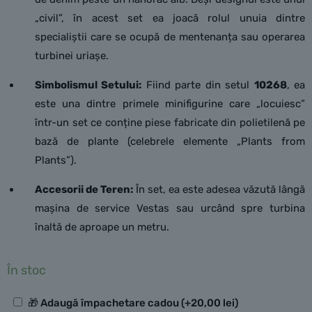
„civil”, în acest set ea joacă rolul unuia dintre
specialiștii care se ocupă de mentenanța sau operarea
turbinei uriașe.
Simbolismul Setului:
Fiind parte din setul
10268
, ea
este una dintre primele minifigurine care „locuiesc”
într-un set ce conține piese fabricate din polietilenă pe
bază de plante (celebrele elemente „Plants from
Plants”).
Accesorii de Teren:
În set, ea este adesea văzută lângă
mașina de service Vestas sau urcând spre turbina
înaltă de aproape un metru.
În stoc
Opțiuni
🎁 Adaugă împachetare cadou
(+
20,00
lei
)