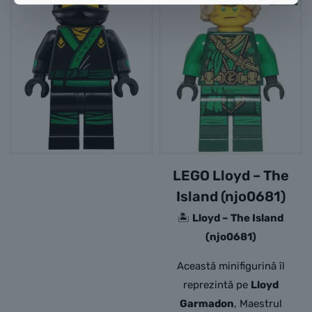
LEGO Lloyd – The
Island (njo0681)
🏝️
Lloyd – The Island
(njo0681)
Această minifigurină îl
reprezintă pe
Lloyd
Garmadon
, Maestrul