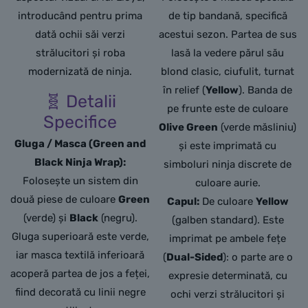
introducând pentru prima
de tip bandană, specifică
dată ochii săi verzi
acestui sezon. Partea de sus
strălucitori și roba
lasă la vedere părul său
modernizată de ninja.
blond clasic, ciufulit, turnat
în relief (
Yellow
). Banda de
🧬 Detalii
pe frunte este de culoare
Specifice
Olive Green
(verde măsliniu)
Gluga / Masca (Green and
și este imprimată cu
Black Ninja Wrap):
simboluri ninja discrete de
Folosește un sistem din
culoare aurie.
două piese de culoare
Green
Capul:
De culoare
Yellow
(verde) și
Black
(negru).
(galben standard). Este
Gluga superioară este verde,
imprimat pe ambele fețe
iar masca textilă inferioară
(
Dual-Sided
): o parte are o
acoperă partea de jos a feței,
expresie determinată, cu
fiind decorată cu linii negre
ochi verzi strălucitori și