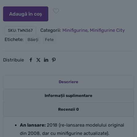
suplimentare
Adaugă în coș
Categorii:
Minifigurine
,
Minifigurine City
SKU:
TWN367
Etichete:
Băieți
Fete
Distribuie
Descriere
Informații suplimentare
Recenzii
0
An lansare:
2018 (re-lansarea modelului original
din 2008, dar cu minifigurine actualizate).