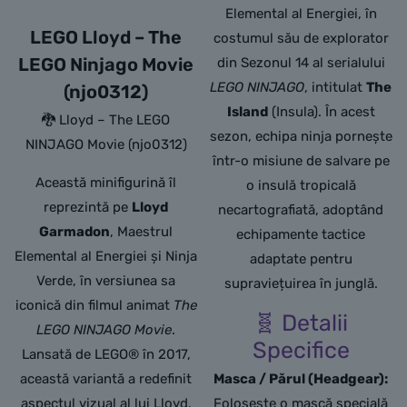
Elemental al Energiei, în
LEGO Lloyd – The
costumul său de explorator
LEGO Ninjago Movie
din Sezonul 14 al serialului
LEGO NINJAGO
, intitulat
The
(njo0312)
Island
(Insula). În acest
🐉 Lloyd – The LEGO
sezon, echipa ninja pornește
NINJAGO Movie (njo0312)
într-o misiune de salvare pe
Această minifigurină îl
o insulă tropicală
reprezintă pe
Lloyd
necartografiată, adoptând
Garmadon
, Maestrul
echipamente tactice
Elemental al Energiei și Ninja
adaptate pentru
Verde, în versiunea sa
supraviețuirea în junglă.
iconică din filmul animat
The
🧬 Detalii
LEGO NINJAGO Movie
.
Specifice
Lansată de LEGO® în 2017,
această variantă a redefinit
Masca / Părul (Headgear):
aspectul vizual al lui Lloyd,
Folosește o mască specială