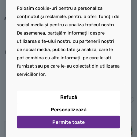
spatele costumului.
Inventator Steampunk, Fan
Folosim cookie-uri pentru a personaliza
Picioarele:
Picioare
în costum de pterodactil,
conținutul și reclamele, pentru a oferi funcții de
standard de adult, de culoare
Baubau, Pilot de curse cu
social media și pentru a analiza traficul nostru.
Pearl Dark Grey
, imprimate
rucsac cu propulsie, Iubitor
De asemenea, partajăm informații despre
pe partea frontală cu
de pisici, Practicant de
utilizarea site-ului nostru cu partenerii noștri
genunchiere masive de
longboarding, Puști
de social media, publicitate și analiză, care le
protecție, faldurile armurii și
astronom, Cupidon, Fan în
pot combina cu alte informații pe care le-ați
linii fine de energie albastră
costum de hamster și
furnizat sau pe care le-au colectat din utilizarea
care pulsează pe sub plăcile
Colecționar de jucării de
serviciilor lor.
de metal.
pluș.
45,00
lei
30,00
lei
Refuză
Adaugă în coș
Adaugă în coș
Personalizează
Permite toate
NOU