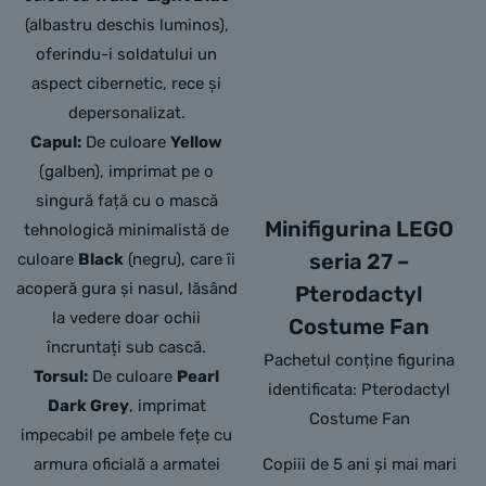
(albastru deschis luminos),
oferindu-i soldatului un
aspect cibernetic, rece și
depersonalizat.
Capul:
De culoare
Yellow
(galben), imprimat pe o
singură față cu o mască
Minifigurina LEGO
tehnologică minimalistă de
seria 27 –
culoare
Black
(negru), care îi
acoperă gura și nasul, lăsând
Pterodactyl
la vedere doar ochii
Costume Fan
încruntați sub cască.
Pachetul conține figurina
Torsul:
De culoare
Pearl
identificata: Pterodactyl
Dark Grey
, imprimat
Costume Fan
impecabil pe ambele fețe cu
armura oficială a armatei
Copiii de 5 ani și mai mari