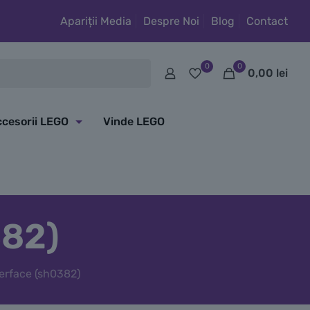
Apariții Media
Despre Noi
Blog
Contact
0
0
0,00
lei
cesorii LEGO
Vinde LEGO
382)
erface (sh0382)