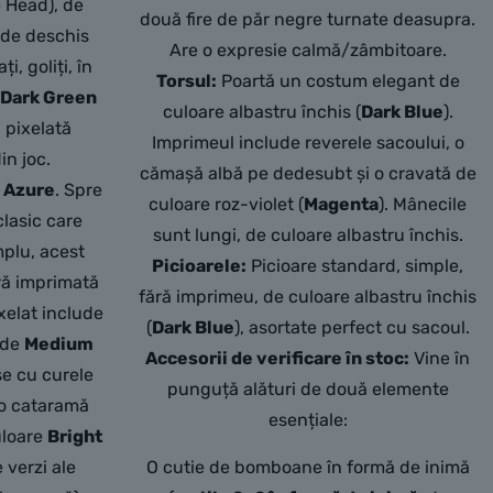
 Head), de
două fire de păr negre turnate deasupra.
rde deschis
Are o expresie calmă/zâmbitoare.
ți, goliți, în
Torsul:
Poartă un costum elegant de
i
Dark Green
culoare albastru închis (
Dark Blue
).
a pixelată
Imprimeul include reverele sacoului, o
in joc.
cămașă albă pe dedesubt și o cravată de
 Azure
. Spre
culoare roz-violet (
Magenta
). Mânecile
lasic care
sunt lungi, de culoare albastru închis.
mplu, acest
Picioarele:
Picioare standard, simple,
ră imprimată
fără imprimeu, de culoare albastru închis
xelat include
(
Dark Blue
), asortate perfect cu sacoul.
 de
Medium
Accesorii de verificare în stoc:
Vine în
se cu curele
punguță alături de două elemente
i o cataramă
esențiale:
uloare
Bright
 verzi ale
O cutie de bomboane în formă de inimă