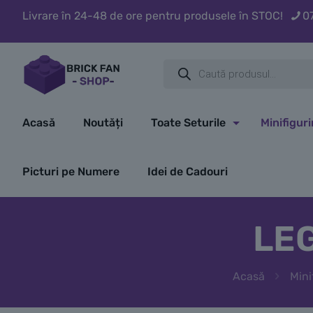
Livrare în 24-48 de ore pentru produsele în STOC!
0
Products
search
Acasă
Noutăți
Toate Seturile
Minifigur
Picturi pe Numere
Idei de Cadouri
LEG
Acasă
Mini