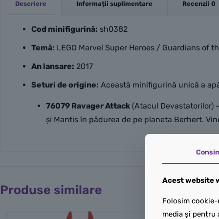
Descriere
Informații suplimentare
Recenzii
0
Cod minifigurină:
sh0382
Temă:
LEGO Marvel Super Heroes / Guardians of the
An lansare:
2017
Seturi de origine:
Această minifigurină unică a apăr
76079 Ravager Attack
(Atacul Devastatorilor)
și Mantis în pădurea de pe planeta Berhert. Vin
Consi
Acest website w
Produse similare
Folosim cookie-u
media și pentru 