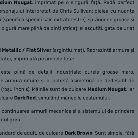
dium Nougat
, imprimat pe o singură față. Redă perfect
ersonajului interpretat de Chris Sullivan: pielea cu nuanțe
 (specifică speciei sale extraterestre), sprâncene groase și
o gură mare plină de dinți stricați și ascuțiți, gata de urlat
l Metallic / Flat Silver
(argintiu mat). Reprezintă armura și
tator, imprimată pe ambele fețe:
este plină de detalii industriale: curele groase maro,
de armură nituite și o jachetă asimetrică pe dedesubt de
(roșu închis). Mâinile sunt de culoare
Medium Nougat
, iar
uloare
Dark Red
, simulând mânecile costumului.
 continuarea armurii mecanice și a sistemului de prindere
tul greu.
andard de adult, de culoare
Dark Brown
. Sunt simple, fără