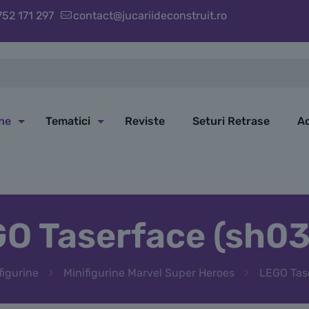
752 171 297
contact@jucariideconstruit.ro
ine
Tematici
Reviste
Seturi Retrase
Ac
O Taserface (sh0
figurine
Minifigurine Marvel Super Heroes
LEGO Tas