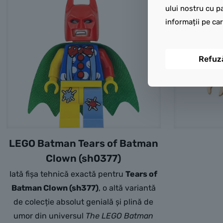
ului nostru cu pa
informații pe car
Refuz
LEGO Batman Tears of Batman
Clown (sh0377)
Iată fișa tehnică exactă pentru
Tears of
Batman Clown (sh377)
,
o altă variantă
de colecție absolut genială și plină de
umor din universul
The LEGO Batman