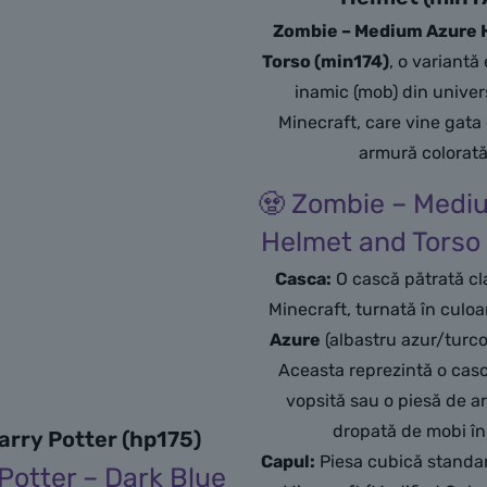
Zombie – Medium Azure 
Torso (min174)
, o variantă
inamic (mob) din unive
Minecraft, care vine gata
armură colorată
🧟 Zombie – Medi
Helmet and Torso 
Casca:
O cască pătrată cla
Minecraft, turnată în culo
Azure
(albastru azur/turco
Aceasta reprezintă o casc
vopsită sau o piesă de a
dropată de mobi în 
rry Potter (hp175)
Capul:
Piesa cubică standa
Potter – Dark Blue