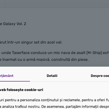
 Galaxy Vol. 2
ut într-un singur set din acel val:
 – unde Taserface conduce un mic nava de asalt (M-Ship) ec
e înarmat cu o armă masivă, construită din piese.
mțământ
Detalii
Despre coo
eb folosește cookie-uri
ri pentru a personaliza conținutul și reclamele, pentru a oferi fu
a analiza traficul nostru. De asemenea, partajăm informații despre