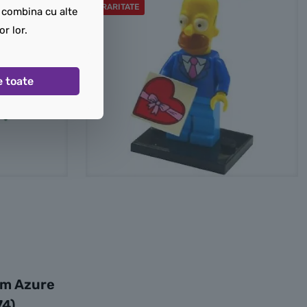
RARITATE
t combina cu alte
or lor.
e toate
um Azure
74)