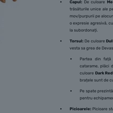
Capul:
De culoare
Me
trăsăturile unice ale p
mov/purpurii pe alocuri
o expresie agresivă, cu 
la subordonați.
Torsul:
De culoare
Dul
vesta sa grea de Devas
Partea din față 
catarame, plăci 
culoare
Dark Red
brațele sunt de c
Pe spate prezintă
pentru echipamen
Picioarele:
Picioare st