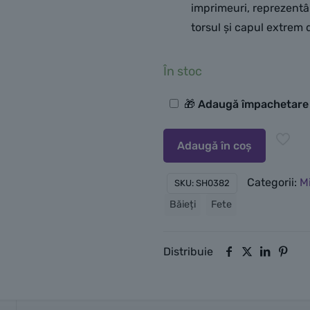
imprimeuri, reprezentân
torsul și capul extrem 
În stoc
Opțiuni
🎁 Adaugă împachetar
suplimentare
Adaugă în coș
Categorii:
Mi
SKU:
SH0382
Băieți
Fete
Distribuie