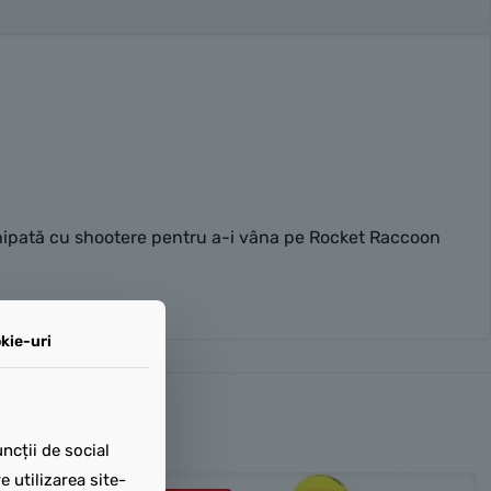
hipată cu shootere pentru a-i vâna pe Rocket Raccoon
kie-uri
ncții de social
 utilizarea site-