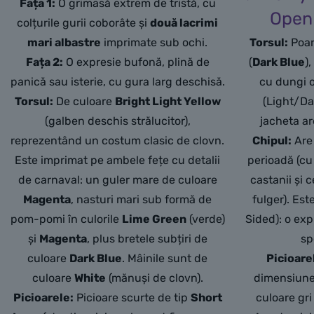
Fața 1:
O grimasă extrem de tristă,
cu
Open 
colțurile gurii coborâte și
două lacrimi
mari albastre
imprimate sub ochi.
Torsul:
Poar
Fața 2:
O expresie bufonă,
plină de
(
Dark Blue
)
panică sau isterie,
cu gura larg deschisă.
cu dungi o
Torsul:
De culoare
Bright Light Yellow
(Light/Da
(galben deschis strălucitor),
jacheta ar
reprezentând un costum clasic de clovn.
Chipul:
Are
Este imprimat pe ambele fețe cu detalii
perioadă (cu
de carnaval:
un guler mare de culoare
castanii și 
Magenta
,
nasturi mari sub formă de
fulger). Es
pom-pomi în culorile
Lime Green
(verde)
Sided): o exp
și
Magenta
,
plus bretele subțiri de
sp
culoare
Dark Blue
.
Mâinile sunt de
Picioare
culoare
White
(mănuși de clovn).
dimensiune
Picioarele:
Picioare scurte de tip
Short
culoare gri