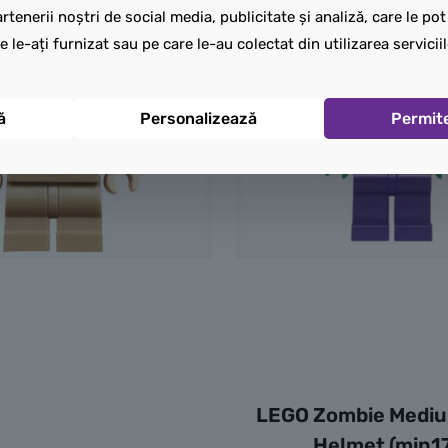
rtenerii noștri de social media, publicitate și analiză, care le po
e le-ați furnizat sau pe care le-au colectat din utilizarea serviciil
ă
Personalizează
Permit
LEGO Zombie Medi
Helmet (min1