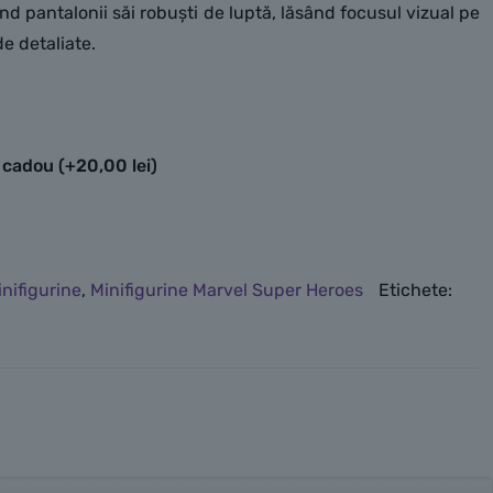
d pantalonii săi robuști de luptă, lăsând focusul vizual pe
de detaliate.
e cadou
(+
20,00
lei
)
nifigurine
,
Minifigurine Marvel Super Heroes
Etichete: