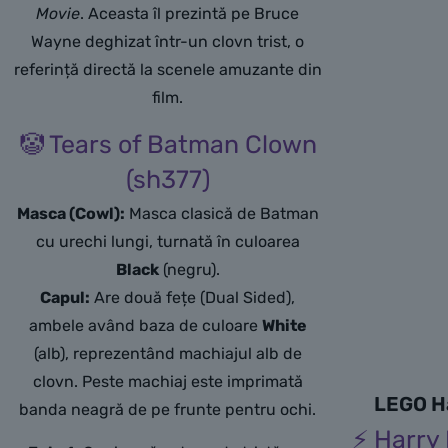
Movie
.
Aceasta îl prezintă pe Bruce
Wayne deghizat într-un clovn trist,
o
referință directă la scenele amuzante din
film.
🤡 Tears of Batman Clown
(sh377)
Masca (Cowl):
Masca clasică de Batman
cu urechi lungi,
turnată în culoarea
Black
(negru).
Capul:
Are două fețe (Dual Sided),
ambele având baza de culoare
White
(alb),
reprezentând machiajul alb de
clovn.
Peste machiaj este imprimată
LEGO Ha
banda neagră de pe frunte pentru ochi.
⚡ Harry 