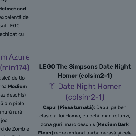
Helmet and
 excelentă de
rsul LEGO
 echipat cu
.
um Azure
LEGO The Simpsons Date Night
(min174)
Homer (colsim2-1)
sică de tip
👔 Date Night Homer
area
Medium
az deschis).
(colsim2-1)
ă din piele
Capul (Piesă turnată):
Capul galben
rmură rară
clasic al lui Homer, cu ochii mari rotunzi,
joc.
zona gurii maro deschis (
Medium Dark
rd de Zombie
Flesh
) reprezentând barba nerasă și cele