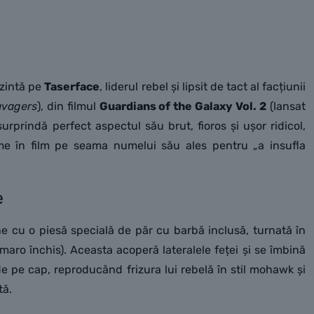
ezintă pe
Taserface
, liderul rebel și lipsit de tact al facțiunii
avagers
), din filmul
Guardians of the Galaxy Vol. 2
(lansat
surprindă perfect aspectul său brut, fioros și ușor ridicol,
me în film pe seama numelui său ales pentru „a insufla
e
e cu o piesă specială de păr cu barbă inclusă, turnată în
maro închis). Aceasta acoperă lateralele feței și se îmbină
e pe cap, reproducând frizura lui rebelă în stil mohawk și
tă.