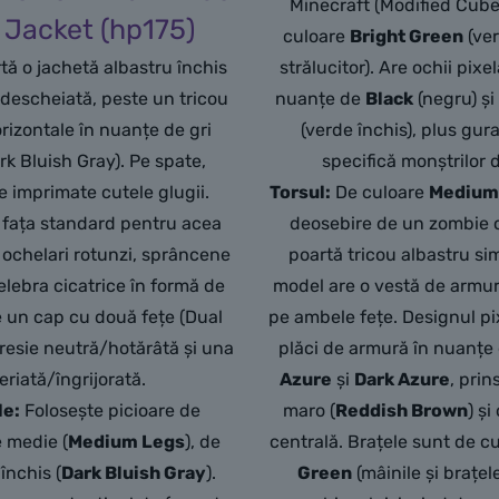
Minecraft (Modified Cube
Jacket (hp175)
culoare
Bright Green
(ve
tă o jachetă albastru închis
strălucitor). Are ochii pixela
, descheiată, peste un tricou
nuanțe de
Black
(negru) ș
rizontale în nuanțe de gri
(verde închis), plus gur
rk Bluish Gray). Pe spate,
specifică monștrilor d
e imprimate cutele glugii.
Torsul:
De culoare
Medium
 fața standard pentru acea
deosebire de un zombie c
 ochelari rotunzi, sprâncene
poartă tricou albastru si
celebra cicatrice în formă de
model are o vestă de armu
te un cap cu două fețe (Dual
pe ambele fețe. Designul pi
resie neutră/hotărâtă și una
plăci de armură în nuanțe
eriată/îngrijorată.
Azure
și
Dark Azure
, prin
le:
Folosește picioare de
maro (
Reddish Brown
) ș
 medie (
Medium Legs
), de
centrală. Brațele sunt de c
 închis (
Dark Bluish Gray
).
Green
(mâinile și brațele