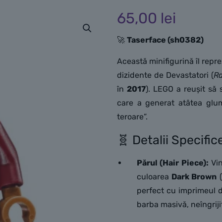
65,00
lei
🚀
Taserface (sh0382)
Această minifigurină îl repr
dizidente de Devastatori (
R
în
2017
). LEGO a reușit să 
care a generat atâtea glu
teroare”.
🧬 Detalii Specific
Părul (Hair Piece):
Vin
culoarea
Dark Brown
(
perfect cu imprimeul d
barba masivă, neîngriji