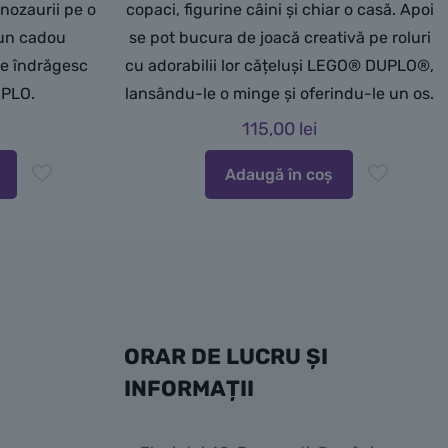
inozaurii pe o
copaci, figurine câini și chiar o casă. Apoi
d un cadou
se pot bucura de joacă creativă pe roluri
re îndrăgesc
cu adorabilii lor cățeluși LEGO® DUPLO®,
UPLO.
lansându-le o minge și oferindu-le un os.
115,00
lei
Adaugă în coș
ORAR DE LUCRU ȘI
INFORMAȚII