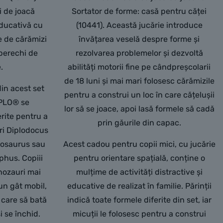
i de joacă
Sortator de forme: casă pentru căței
educativă cu
(10441). Această jucărie introduce
e de cărămizi
învățarea veselă despre forme și
 perechi de
rezolvarea problemelor și dezvoltă
.
abilități motorii fine pe cândpreșcolarii
de 18 luni și mai mari folosesc cărămizile
din acest set
pentru a construi un loc în care cățelușii
PLO® se
lor să se joace, apoi lasă formele să cadă
rite pentru a
prin găurile din capac.
ri Diplodocus
egosaurus sau
Acest cadou pentru copii mici, cu jucărie
phus. Copiii
pentru orientare spațială, conține o
inozauri mai
mulțime de activități distractive și
n gât mobil,
educative de realizat în familie. Părinții
n care să bată
indică toate formele diferite din set, iar
i se închid.
micuții le folosesc pentru a construi