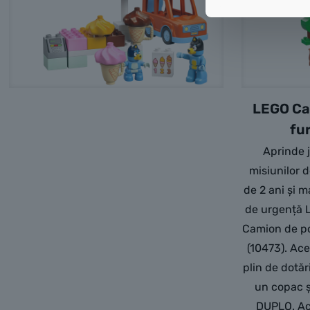
LEGO Ca
fu
Aprinde 
misiunilor d
de 2 ani și m
de urgență
Camion de po
(10473). Ac
plin de dotări
un copac ș
DUPLO. Ace