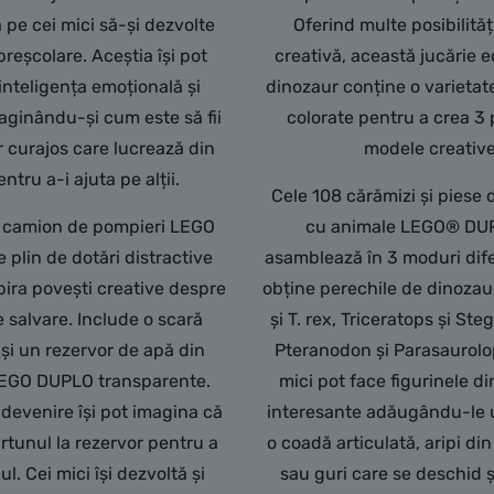
 pe cei mici să-și dezvolte
Oferind multe posibilităț
 preșcolare. Aceștia își pot
creativă, această jucărie 
inteligența emoțională și
dinozaur conține o varietat
aginându-și cum este să fii
colorate pentru a crea 3
 curajos care lucrează din
modele creative
ntru a-i ajuta pe alții.
Cele 108 cărămizi și piese 
 camion de pompieri LEGO
cu animale LEGO® DU
 plin de dotări distractive
asamblează în 3 moduri dife
pira povești creative despre
obține perechile de dinozau
e salvare. Include o scară
și T. rex, Triceratops și St
 și un rezervor de apă din
Pteranodon și Parasaurolo
LEGO DUPLO transparente.
mici pot face figurinele d
 devenire își pot imagina că
interesante adăugându-le u
rtunul la rezervor pentru a
o coadă articulată, aripi di
ul. Cei mici își dezvoltă și
sau guri care se deschid ș