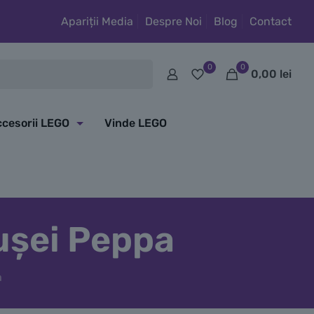
Apariții Media
Despre Noi
Blog
Contact
0
0
0,00
lei
cesorii LEGO
Vinde LEGO
ușei Peppa
a