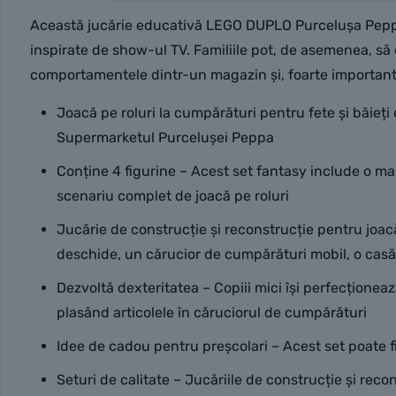
Această jucărie educativă LEGO DUPLO Purcelușa Peppa aj
inspirate de show-ul TV. Familiile pot, de asemenea, să 
comportamentele dintr-un magazin și, foarte important
Joacă pe roluri la cumpărături pentru fete și băieț
Supermarketul Purcelușei Peppa
Conține 4 figurine – Acest set fantasy include o 
scenariu complet de joacă pe roluri
Jucărie de construcție și reconstrucție pentru joa
deschide, un cărucior de cumpărături mobil, o casă 
Dezvoltă dexteritatea – Copiii mici își perfecționeaz
plasând articolele în căruciorul de cumpărături
Idee de cadou pentru preșcolari – Acest set poate f
Seturi de calitate – Jucăriile de construcție și re