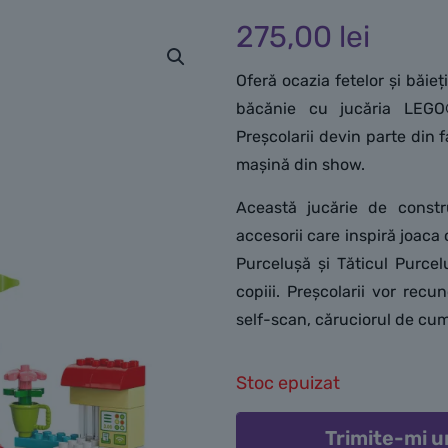
275,00
lei
Oferă ocazia fetelor și băieți
băcănie cu jucăria LEGO
Preșcolarii devin parte din
mașină din show.
Această jucărie de constr
accesorii care inspiră joaca
Purcelușă și Tăticul Purcelu
copiii. Preșcolarii vor rec
self-scan, căruciorul de cum
Stoc epuizat
Trimite-mi u