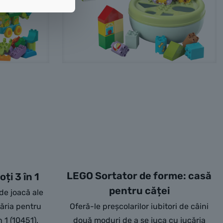
LEGO Sortator de forme: casă
ți 3 în 1
pentru căței
 de joacă ale
căria pentru
Oferă-le preșcolarilor iubitori de câini
n 1 (10451).
două moduri de a se juca cu jucăria