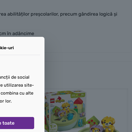
 abilităților preșcolarilor, precum gândirea logică și
2 cm în adâncime
kie-uri
ncții de social
 utilizarea site-
t combina cu alte
or lor.
e toate