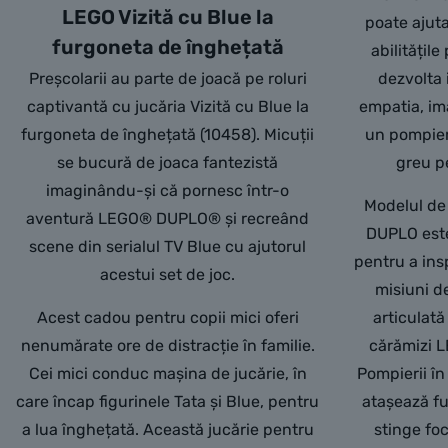
LEGO Vizită cu Blue la
poate ajuta
furgoneta de înghețată
abilitățile
Preșcolarii au parte de joacă pe roluri
dezvolta 
captivantă cu jucăria Vizită cu Blue la
empatia, im
furgoneta de înghețată (10458). Micuții
un pompier
se bucură de joaca fantezistă
greu pe
imaginându-și că pornesc într-o
Modelul de
aventură LEGO® DUPLO® și recreând
DUPLO este
scene din serialul TV Blue cu ajutorul
pentru a ins
acestui set de joc.
misiuni d
Acest cadou pentru copii mici oferi
articulată
nenumărate ore de distracție în familie.
cărămizi 
Cei mici conduc mașina de jucărie, în
Pompierii în
care încap figurinele Tata și Blue, pentru
atașează fu
a lua înghețată. Această jucărie pentru
stinge foc