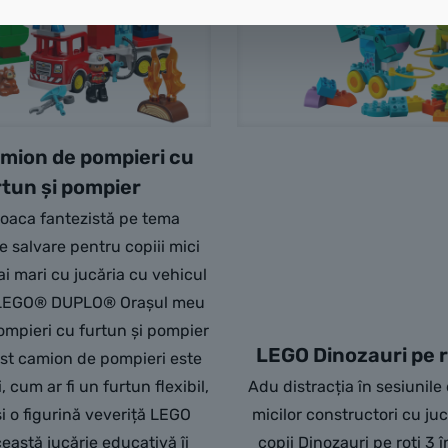
mion de pompieri cu
rtun și pompier
joaca fantezistă pe tema
e salvare pentru copiii mici
ai mari cu jucăria cu vehicul
 LEGO® DUPLO® Orașul meu
mpieri cu furtun și pompier
LEGO Dinozauri pe ro
est camion de pompieri este
, cum ar fi un furtun flexibil,
Adu distracția în sesiunile
i o figurină veveriță LEGO
micilor constructori cu ju
astă jucărie educativă îi
copii Dinozauri pe roți 3 î