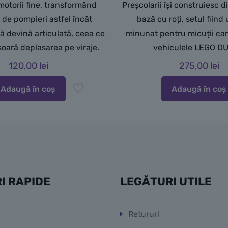
 motorii fine, transformând
Preșcolarii își construiesc d
de pompieri astfel încât
bază cu roți, setul fiin
ă d
evină articulată, ceea ce
minunat pentru micuții ca
oară deplasarea pe viraje.
vehiculele LEGO D
120,00
lei
275,00
lei
Adaugă în coș
Adaugă în coș
I RAPIDE
LEGĂTURI UTILE
Retururi