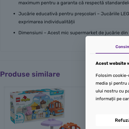
maximum pentru a garanta că respectă standardele
Jucărie educativă pentru preșcolari – Jucăriile LEG
exprimarea individualității
Dimensiuni – Acest mic supermarket de jucărie din 
Consi
Acest website w
Produse similare
Folosim cookie-u
media și pentru 
ului nostru cu pa
informații pe car
Refuz