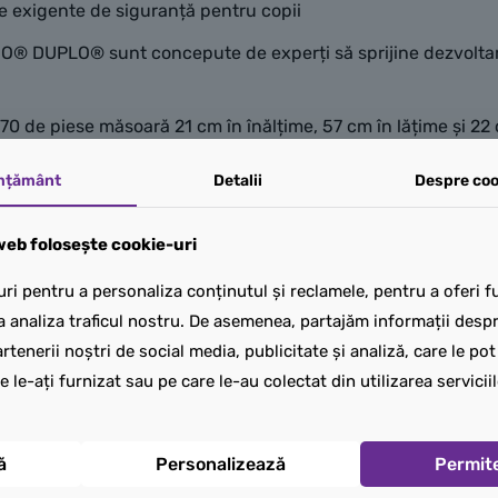
 exigente de siguranță pentru copii
O® DUPLO® sunt concepute de experți să sprijine dezvoltarea
70 de piese măsoară 21 cm în înălțime, 57 cm în lățime și 2
mțământ
Detalii
Despre coo
eb folosește cookie-uri
ri pentru a personaliza conținutul și reclamele, pentru a oferi fu
a analiza traficul nostru. De asemenea, partajăm informații despre
rtenerii noștri de social media, publicitate și analiză, care le po
e le-ați furnizat sau pe care le-au colectat din utilizarea serviciil
ă
Personalizează
Permit