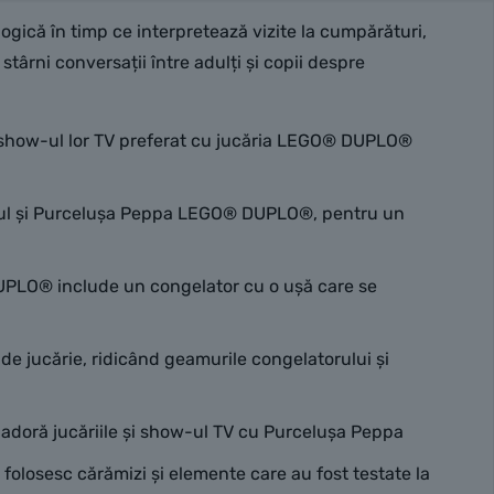
ogică în timp ce interpretează vizite la cumpărături,
târni conversații între adulți și copii despre
in show-ul lor TV preferat cu jucăria LEGO® DUPLO®
ticul și Purcelușa Peppa LEGO® DUPLO®, pentru un
DUPLO® include un congelator cu o ușă care se
 de jucărie, ridicând geamurile congelatorului și
e adoră jucăriile și show-ul TV cu Purcelușa Peppa
folosesc cărămizi și elemente care au fost testate la