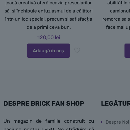
joacă creativă oferă ocazia preșcolarilor
abilitățile
să-și închipuie entuziasmul de a călători
camionul 
într-un loc special, precum și satisfacția
remorca sa s
de a primi ceva bun.
face mai uș
120,00
lei
Adaugă în coș
DESPRE BRICK FAN SHOP
LEGĂTUR
Un magazin de familie construit cu
Despre Noi
pasiune pentru LEGO. Ne străduim să