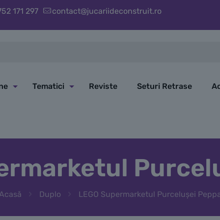
752 171 297
contact@jucariideconstruit.ro
ine
Tematici
Reviste
Seturi Retrase
Ac
rmarketul Purcel
Acasă
Duplo
LEGO Supermarketul Purcelușei Pepp