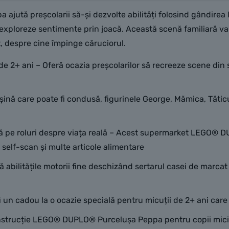
ută preșcolarii să-și dezvolte abilități folosind gândirea l
exploreze sentimente prin joacă. Această scenă familiară va s
, despre cine împinge căruciorul.
i de 2+ ani – Oferă ocazia preșcolarilor să recreeze scene d
mașină care poate fi condusă, figurinele George, Mămica, Tă
că pe roluri despre viața reală – Acest supermarket LEGO® 
self-scan și multe articole alimentare
ă abilitățile motorii fine deschizând sertarul casei de marcat
i un cadou la o ocazie specială pentru micuții de 2+ ani car
construcție LEGO® DUPLO® Purcelușa Peppa pentru copii mici 