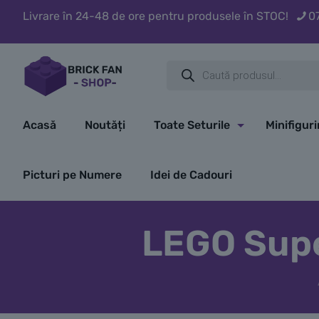
Livrare în 24-48 de ore pentru produsele în STOC!
0
Products
search
Acasă
Noutăți
Toate Seturile
Minifigur
Picturi pe Numere
Idei de Cadouri
LEGO Supe