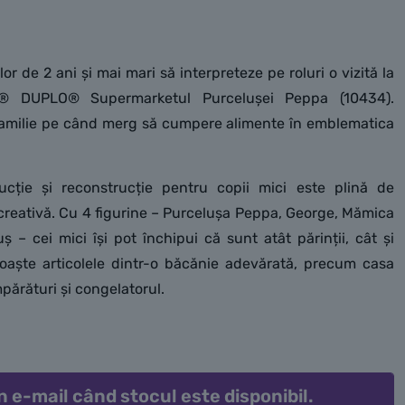
lor de 2 ani și mai mari să interpreteze pe roluri o vizită la
® DUPLO® Supermarketul Purcelușei Peppa (10434).
 familie pe când merg să cumpere alimente în emblematica
ucție și reconstrucție pentru copii mici este plină de
 creativă. Cu 4 figurine – Purcelușa Peppa, George, Mămica
ș – cei mici își pot închipui că sunt atât părinții, cât și
unoaște articolele dintr-o băcănie adevărată, precum casa
părături și congelatorul.
n e-mail când stocul este disponibil.