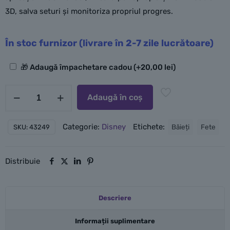
3D, salva seturi și monitoriza propriul progres.
În stoc furnizor (livrare în 2-7 zile lucrătoare)
Opțiuni
🎁 Adaugă împachetare cadou
(+
20,00
lei
)
suplimentare
Cantitate
Adaugă în coș
LEGO
Stitch
Categorie:
Disney
Etichete:
Băieți
Fete
SKU:
43249
Distribuie
Descriere
Informații suplimentare