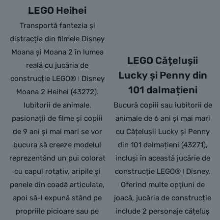
LEGO Heihei
Transportă fantezia și
distracția din filmele Disney
Moana și Moana 2 în lumea
LEGO Cățelușii
reală cu jucăria de
Lucky și Penny din
construcție LEGO® ǀ Disney
101 dalmațieni
Moana 2 Heihei (43272).
Iubitorii de animale,
Bucură copiii sau iubitorii de
pasionații de filme și copiii
animale de 6 ani și mai mari
de 9 ani și mai mari se vor
cu Cățelușii Lucky și Penny
bucura să creeze modelul
din 101 dalmațieni (43271),
reprezentând un pui colorat
incluși în această jucărie de
cu capul rotativ, aripile și
construcție LEGO® ǀ Disney.
penele din coadă articulate,
Oferind multe opțiuni de
apoi să-l expună stând pe
joacă, jucăria de construcție
propriile picioare sau pe
include 2 personaje cățeluș