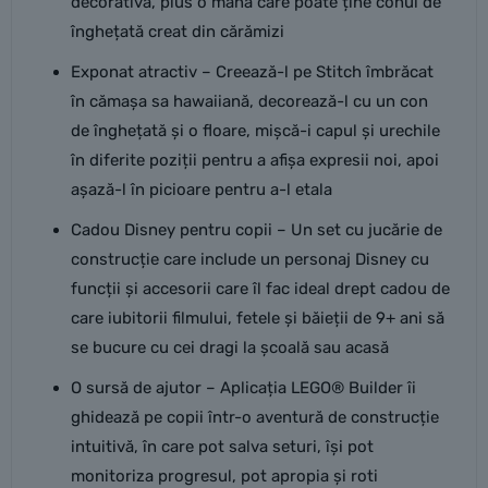
decorativă, plus o mână care poate ține conul de
înghețată creat din cărămizi
Exponat atractiv – Creează-l pe Stitch îmbrăcat
în cămașa sa hawaiiană, decorează-l cu un con
de înghețată și o floare, mișcă-i capul și urechile
în diferite poziții pentru a afișa expresii noi, apoi
așază-l în picioare pentru a-l etala
Cadou Disney pentru copii – Un set cu jucărie de
construcție care include un personaj Disney cu
funcții și accesorii care îl fac ideal drept cadou de
care iubitorii filmului, fetele și băieții de 9+ ani să
se bucure cu cei dragi la școală sau acasă
O sursă de ajutor – Aplicația LEGO® Builder îi
ghidează pe copii într-o aventură de construcție
intuitivă, în care pot salva seturi, își pot
monitoriza progresul, pot apropia și roti