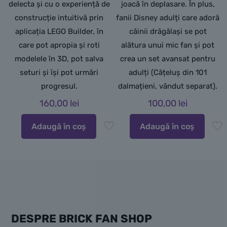
delecta și cu o experiență de
joacă în deplasare. În plus,
construcție intuitivă prin
fanii Disney adulți care adoră
aplicația LEGO Builder, în
câinii drăgălași se pot
care pot apropia și roti
alătura unui mic fan și pot
modelele în 3D, pot salva
crea un set avansat pentru
seturi și își pot urmări
adulți (Cățeluș din 101
progresul.
dalmațieni, vândut separat).
160,00
lei
100,00
lei
Adaugă în coș
Adaugă în coș
DESPRE BRICK FAN SHOP