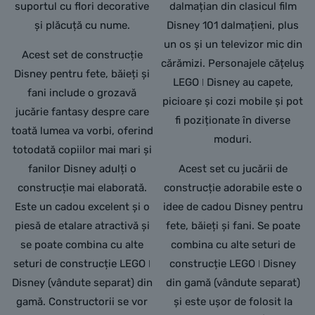
suportul cu flori decorative
dalmațian din clasicul film
și plăcuță cu nume.
Disney 101 dalmațieni, plus
un os și un televizor mic din
Acest set de construcție
cărămizi. Personajele cățeluș
Disney pentru fete, băieți și
LEGO ǀ Disney au capete,
fani include o grozavă
picioare și cozi mobile și pot
jucărie fantasy despre care
fi poziționate în diverse
toată lumea va vorbi, oferind
moduri.
totodată copiilor mai mari și
fanilor Disney adulți o
Acest set cu jucării de
construcție mai elaborată.
construcție adorabile este o
Este un cadou excelent și o
idee de cadou Disney pentru
piesă de etalare atractivă și
fete, băieți și fani. Se poate
se poate combina cu alte
combina cu alte seturi de
seturi de construcție LEGO ǀ
construcție LEGO ǀ Disney
Disney (vândute separat) din
din gamă (vândute separat)
gamă. Constructorii se vor
și este ușor de folosit la