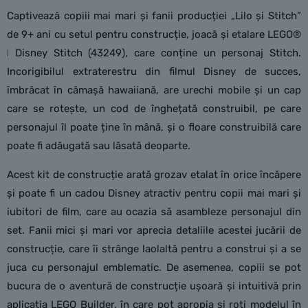
Captivează copiii mai mari și fanii producției „Lilo și Stitch”
de 9+ ani cu setul pentru construcție, joacă și etalare LEGO®
ǀ Disney Stitch (43249), care conține un personaj Stitch.
Incorigibilul extraterestru din filmul Disney de succes,
îmbrăcat în cămașă hawaiiană, are urechi mobile și un cap
care se rotește, un cod de înghețată construibil, pe care
personajul îl poate ține în mână, și o floare construibilă care
poate fi adăugată sau lăsată deoparte.
Acest kit de construcție arată grozav etalat în orice încăpere
și poate fi un cadou Disney atractiv pentru copii mai mari și
iubitori de film, care au ocazia să asambleze personajul din
set. Fanii mici și mari vor aprecia detaliile acestei jucării de
construcție, care îi strânge laolaltă pentru a construi și a se
juca cu personajul emblematic. De asemenea, copiii se pot
bucura de o aventură de construcție ușoară și intuitivă prin
aplicația LEGO Builder, în care pot apropia și roti modelul în