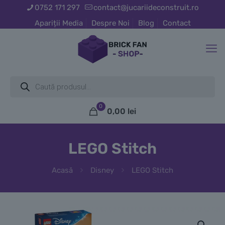
0752 171 297
contact@jucariideconstruit.ro
Apariții Media
Despre Noi
Blog
Contact
Products
search
0
0,00
lei
LEGO Stitch
Acasă
Disney
LEGO Stitch