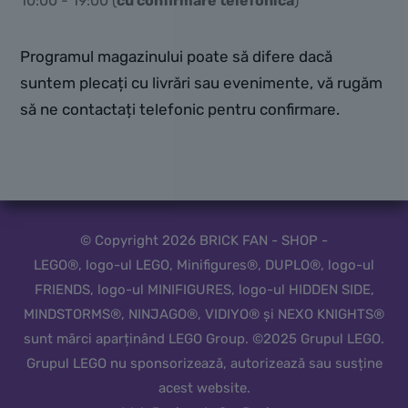
10:00 - 19:00 (
cu confirmare telefonică
)
Programul magazinului poate să difere dacă
suntem plecați cu livrări sau evenimente, vă rugăm
să ne contactați telefonic pentru confirmare.
© Copyright 2026 BRICK FAN - SHOP -
LEGO®, logo-ul LEGO, Minifigures®, DUPLO®, logo-ul
FRIENDS, logo-ul MINIFIGURES, logo-ul HIDDEN SIDE,
MINDSTORMS®, NINJAGO®, VIDIYO® și NEXO KNIGHTS®
sunt mărci aparținând LEGO Group. ©2025 Grupul LEGO.
Grupul LEGO nu sponsorizează, autorizează sau susține
acest website.