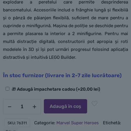
explodare a peretelui care permite desprinderea
bancomatului. Accesoriile includ o frânghie lungă și flexibilă
și o pânză de păianjen flexibilă, suficient de mare pentru a
cuprinde o minifigurină. Mașina de poliție se deschide pentru
a permite plasarea la interior a 2 minifigurine. Pentru mai
multă distracție digitală, constructorii pot apropia și roti
modelele în 3D și își pot urmări progresul folosind aplicația
distractivă și intuitivă LEGO Builder.
În stoc furnizor (livrare în 2-7 zile lucrătoare)
Opțiuni
🎁 Adaugă împachetare cadou
(+
20,00
lei
)
suplimentare
Cantitate
Adaugă în coș
LEGO
Spider-
Categorie:
Marvel Super Heroes
Etichetă:
SKU:
76311
Verse: