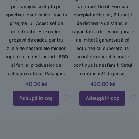
personajele se luptă pe
un robot Omul-Furnică
spectaculosul vehicul sau în
complet articulat, 2 funcții
preajma lui. Acest set de
de detonare de stânci și
construcție este o idee
capacitatea de reconfigurare
grozavă de cadou pentru
nelimitată garantează că
zilele de naștere ale micilor
acțiunea cu supereroi la
supereroi, constructori LEGO
scară memorabilă poate
și fani ai produselor de
continua la nesfârșit. Setul
colecție cu Omul Păianjen.
conține 621 de piese.
40,00
lei
420,00
lei
Adaugă în coș
Adaugă în coș