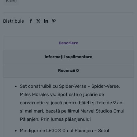
Băieți
Miles
Morales
vs.
Distribuie
Spot
Descriere
Informații suplimentare
Recenzii
0
Set construibil cu Spider-Verse – Spider-Verse:
Miles Morales vs. Spot este o jucărie de
construcție și joacă pentru băieți și fete de 9 ani
și mai mari, bazată pe filmul Marvel Studios Omul
Păianjen: Prin lumea păianjenului
Minifigurine LEGO® Omul Păianjen – Setul