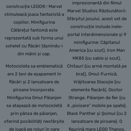
impresionantă din filmul
construcție LEGO® ǀ Marvel
Marvel Studios Răzbunătorii:
stimulează joaca fantezistă a
Sfârșitul jocului, acest set de
copiilor. Minifigurina
construcție include inele-
Călărețul fantomă este
portal interdimensionale și 9
reprezentată sub forma unui
minifigurine: Căpitanul
schelet cu flăcări țâșnindu-i
America (cu scut), Iron Man
din mâini și cap.
MK85 (cu sabie și scut),
Motocicleta sa emblematică
Chitauri (cu armă montată pe
are 2 țevi de eșapament în
braț), Omul-Furnică,
flăcări și 2 lansatoare de
Vrăjitoarea Stacojie (cu
piroane încorporate.
elemente flacără), Doctor
Minifigurina Omul Păianjen
Strange, Păianjen de fier (cu
se atașează de motocicletă
4 „picioare” mobile pe spate),
prin pânza de păianjen,
Black Panther și Șoimul (cu 2
oferind posibilități nesfârșite
lansatoare de piroane). O
de joacă pe roluri în care
figurină mare LEGO Thanos,