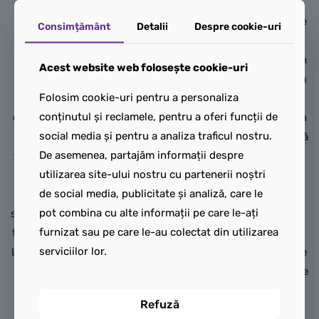
minifigurine: Omul Păianjen
cu supereroi.
cu un aruncător de pânză de
Consimțământ
Detalii
Despre cookie-uri
Jucăria construibilă LEGO ǀ
păianjen, Venom cu 4
Marvel Fantastic Four
tentacule și Femeia Păianjen
Acest website web folosește cookie-uri
include 4 minifigurine: Dl
(Julia Carpenter) cu o pânză
Folosim cookie-uri pentru a personaliza
Fantastic, cu picioare
flexibilă care este suficient
conținutul și reclamele, pentru a oferi funcții de
extensibile; Torța umană, cu
de mare pentru a captura un
social media și pentru a analiza traficul nostru.
2 arme în mâini și elemente
ticălos. Mașina personalizată
De asemenea, partajăm informații despre
flacără atașate de picioarele
a lui Venom are o armă pe
utilizarea site-ului nostru cu partenerii noștri
sale, plus un suport
fiecare parte, un motor
de social media, publicitate și analiză, care le
transparent care îi permite
accesibil și un cockpit cu
pot combina cu alte informații pe care le-ați
să „zboare”; Femeia invizibilă
deschidere. Venom poate fi
furnizat sau pe care le-au colectat din utilizarea
ținând 2 câmpuri de forță; și
așezat în interiorul mașinii
serviciilor lor.
Lucrul cu mâinile sale mari și
îndepărtând cele 2 tentacule
puternice. O figurină de
inferioare, care pot fi folosite
construcție articulată
pentru a personaliza și mai
Refuză
reprezentând emblematicul
mult mașina în stilul lui