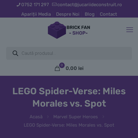
0752 171 297
contact@jucariideconstruit.ro
Apariții Media
Despre Noi
Blog
Contact
Products
search
0
0,00
lei
LEGO Spider-Verse: Miles
Morales vs. Spot
Acasă
Marvel Super Heroes
LEGO Spider-Verse: Miles Morales vs. Spot