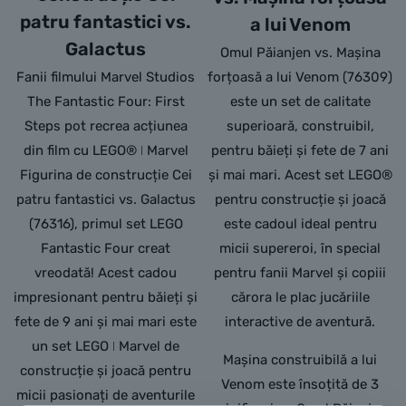
patru fantastici vs.
a lui Venom
Galactus
Omul Păianjen vs. Mașina
Fanii filmului Marvel Studios
forțoasă a lui Venom (76309)
The Fantastic Four: First
este un set de calitate
Steps pot recrea acțiunea
superioară, construibil,
din film cu LEGO® ǀ Marvel
pentru băieți și fete de 7 ani
Figurina de construcție Cei
și mai mari. Acest set LEGO®
patru fantastici vs. Galactus
pentru construcție și joacă
(76316), primul set LEGO
este cadoul ideal pentru
Fantastic Four creat
micii supereroi, în special
vreodată! Acest cadou
pentru fanii Marvel și copiii
impresionant pentru băieți și
cărora le plac jucăriile
fete de 9 ani și mai mari este
interactive de aventură.
un set LEGO ǀ Marvel de
Mașina construibilă a lui
construcție și joacă pentru
Venom este însoțită de 3
micii pasionați de aventurile