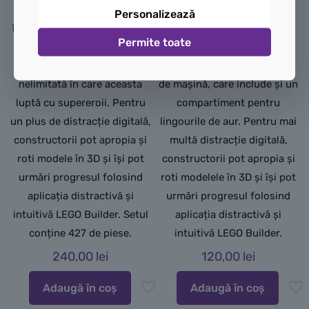
ticălos din film Galactus are
Venom. Un seif cu lingouri
Personalizează
înălțimea de 28 cm. Această
de aur inspiră acțiunea cu
Permite toate
figurină de construcție
joacă pe roluri dintre eroi și
articulată inspiră joaca
ticălos. Seiful poate fi târât
nelimitată în care aceasta
de mașină, care include și un
luptă cu supereroii. Pentru
compartiment pentru
un plus de distracție digitală,
lingourile de aur. Pentru mai
constructorii pot apropia și
multă distracție digitală,
roti modele în 3D și își pot
constructorii pot apropia și
urmări progresul folosind
roti modelele în 3D și își pot
aplicația distractivă și
urmări progresul folosind
intuitivă LEGO Builder. Setul
aplicația distractivă și
conține 427 de piese.
intuitivă LEGO Builder.
240,00
lei
120,00
lei
Adaugă în coș
Adaugă în coș