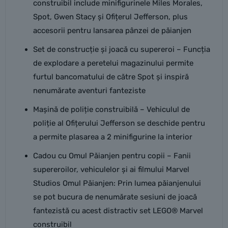
construibil include minifigurinele Miles Morales,
Spot, Gwen Stacy și Ofițerul Jefferson, plus
accesorii pentru lansarea pânzei de păianjen
Set de construcție și joacă cu supereroi – Funcția
de explodare a peretelui magazinului permite
furtul bancomatului de către Spot și inspiră
nenumărate aventuri fanteziste
Mașină de poliție construibilă – Vehiculul de
poliție al Ofițerului Jefferson se deschide pentru
a permite plasarea a 2 minifigurine la interior
Cadou cu Omul Păianjen pentru copii – Fanii
supereroilor, vehiculelor și ai filmului Marvel
Studios Omul Păianjen: Prin lumea păianjenului
se pot bucura de nenumărate sesiuni de joacă
fantezistă cu acest distractiv set LEGO® Marvel
construibil