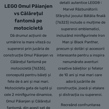
detalii autentice LEGO® ǀ
LEGO Omul Păianjen
Marvel Răzbunătorii:
vs Călărețul
Sfârșitul jocului Bătălia finală
fantomă pe
(76323) include o mulțime de
motocicletă
supereroi emblematici,
Dă drumul acțiunii de
incluzând minifigurinele Iron
urmărire la mare viteză cu
Man și Black Panther,
supereroi prin jucăria de
precum și dotări și accesorii
construcție Omul Păianjen vs
interesante pentru a inspira
Călărețul fantomă pe
nenumărate aventuri
motocicletă (76335),
creative băieților și fetelor
concepută pentru băieți și
de 10 ani și mai mari care
fete de 6 ani și mai mari.
adoră jucăriile de
Motocicleta gata de luptă și
construcție, joacă și etalare
cele 2 minifigurine dinamice,
și distracția cu supereroi.
Omul Păianjen și Călărețul
Recreând confruntarea
fantomă, din acest set de