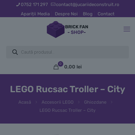
0752 171 297
contact@jucariideconstruit.ro
Apariții Media
Despre Noi
Blog
Contact
Products
search
0
0,00
lei
LEGO Rucsac Troller – City
Acasă
Accesorii LEGO
Ghiozdane
LEGO Rucsac Troller – City