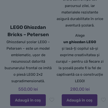
parcursul zilei, iar
materialele rezistente
asigură durabilitate în orice
aventură școlară.
LEGO Ghiozdan
Bricks – Petersen
Alege
Ghiozdanul școlar LEGO –
un ghiozdan LEGO
Petersen – este un model
și lasă-ți copilul să-și
emblematic, ușor de
exprime creativitatea și
recunoscut datorită
curajul – pentru că fiecare zi
buzunarului frontal ce imită
la școală poate fi la fel de
o piesă LEGO 2×2
captivantă ca o construcție
supradimensionată.
LEGO!
550,00
lei
280,00
lei
Adaugă în coș
Adaugă în coș