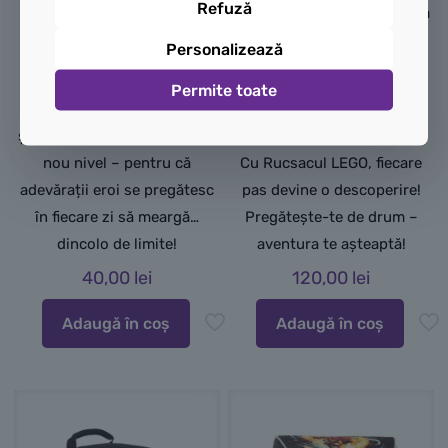
Refuză
mișcare și un plus de stil în
suficient pentru gustări, apă
fiecare zi.
și obiecte esențiale, iar
Personalizează
bretelele reglabile asigură
Alege
Permite toate
confort pe tot parcursul
Ninjago Reach Beyond
aventurii.
și du-ți pasiunea LEGO la un
nou nivel – pentru că
Cu Rucsacul LEGO, fiecare
adevărații eroi se pregătesc
pas devine o descoperire!
în fiecare zi să meargă…
Pregătește-te de drum –
dincolo de limite!
aventura te așteaptă!
40,00
lei
120,00
lei
Adaugă în coș
Adaugă în coș