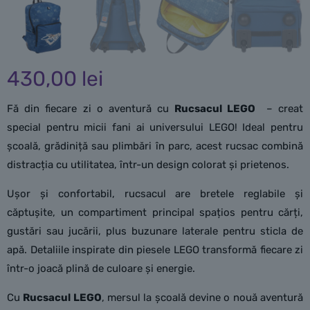
430,00
lei
Fă din fiecare zi o aventură cu
Rucsacul LEGO
– creat
special pentru micii fani ai universului LEGO! Ideal pentru
școală, grădiniță sau plimbări în parc, acest rucsac combină
distracția cu utilitatea, într-un design colorat și prietenos.
Ușor și confortabil, rucsacul are bretele reglabile și
căptușite, un compartiment principal spațios pentru cărți,
gustări sau jucării, plus buzunare laterale pentru sticla de
apă. Detaliile inspirate din piesele LEGO transformă fiecare zi
într-o joacă plină de culoare și energie.
Cu
Rucsacul LEGO
, mersul la școală devine o nouă aventură