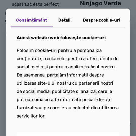
Ninjago Verde
acest sac este perfect
pentru tinerii ninja care sunt
Pregătit pentru aventuri
Consimțământ
Detalii
Despre cookie-uri
mereu în mișcare – la școală,
mari? Alege Rucsacul LEGO –
la sală sau în aventuri de
partenerul perfect pentru
weekend.
micii exploratori mereu în
Acest website web folosește cookie-uri
mișcare! Compact, ușor și
Cu un design cool, plin de
Folosim cookie-uri pentru a personaliza
super practic, acest rucsac
energie și simboluri ninja,
conținutul și reclamele, pentru a oferi funcții de
este ideal pentru excursii,
sacul transmite curaj,
social media și pentru a analiza traficul nostru.
drumeții sau zile pline de
determinare și spirit de
De asemenea, partajăm informații despre
distracție.
echipă. Spațios, ușor și
utilizarea site-ului nostru cu partenerii noștri
rezistent, este ideal pentru
Cu un design colorat și
de social media, publicitate și analiză, care le
transportul echipamentului
inspirat din universul LEGO,
pot combina cu alte informații pe care le-ați
sportiv sau al lucrurilor
rucsacul aduce un plus de
furnizat sau pe care le-au colectat din utilizarea
esențiale. Dotat cu șnururi
veselie și energie fiecărei
serviciilor lor.
practice pentru purtare pe
ieșiri. Compartimentele bine
spate, îți oferă libertate de
organizate oferă spațiu