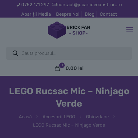
0752 171 297
contact@jucariideconstruit.ro
Apariții Media
Despre Noi
Blog
Contact
Products
search
0
0,00
lei
LEGO Rucsac Mic – Ninjago
Verde
Acasă
Accesorii LEGO
Ghiozdane
LEGO Rucsac Mic – Ninjago Verde