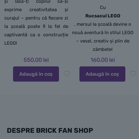
și lasă-ți copilul să-și
Cu
exprime creativitatea și
Rucsacul LEGO
curajul – pentru că fiecare zi
, mersul la școală devine o
la școală poate fi la fel de
nouă aventură în stilul LEGO
captivantă ca o construcție
– vesel, creativ și plin de
LEGO!
zâmbete!
550,00
lei
160,00
lei
Adaugă în coș
Adaugă în coș
DESPRE BRICK FAN SHOP