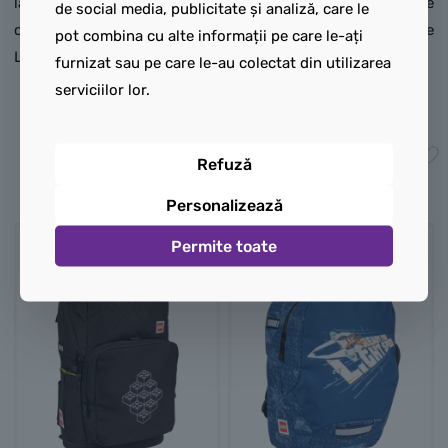
la școală poate fi la fel de
la școală poate fi la fel de
de social media, publicitate și analiză, care le
captivantă ca o construcție
captivantă ca o construcție
pot combina cu alte informații pe care le-ați
LEGO!
LEGO!
furnizat sau pe care le-au colectat din utilizarea
serviciilor lor.
350,00
lei
550,00
lei
Adaugă în coș
Adaugă în coș
Refuză
Personalizează
Permite toate