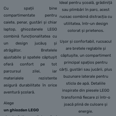
Ideal pentru școală, grădiniță
Cu spații bine
sau plimbări în parc, acest
compartimentate pentru
rucsac combină distracția cu
caiete, penar, gustări și chiar
utilitatea, într-un design
laptop, ghiozdanele LEGO
colorat și prietenos.
combină funcționalitatea cu
Ușor și confortabil, rucsacul
un design jucăuș și
are bretele reglabile și
atrăgător. Bretelele
căptușite, un compartiment
ajustabile și spatele căptușit
principal spațios pentru
oferă confort pe tot
cărți, gustări sau jucării, plus
parcursul zilei, iar
buzunare laterale pentru
materialele rezistente
sticla de apă. Detaliile
asigură durabilitate în orice
inspirate din piesele LEGO
aventură școlară.
transformă fiecare zi într-o
Alege
joacă plină de culoare și
un ghiozdan LEGO
energie.