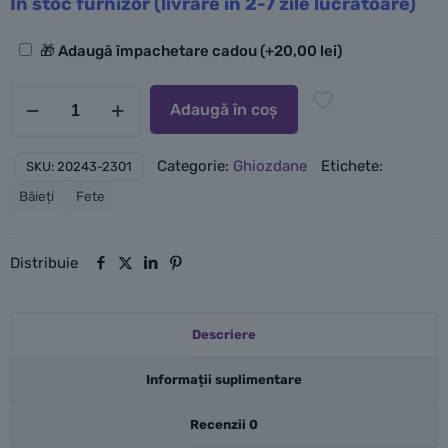
În stoc furnizor (livrare în 2-7 zile lucrătoare)
Opțiuni
🎁 Adaugă împachetare cadou
(+
20,00
lei
)
suplimentare
Cantitate
Adaugă în coș
LEGO
Rucsac
Categorie:
Ghiozdane
Etichete:
SKU:
20243-2301
Mic
Băieți
Fete
-
Ninjago
Verde
Distribuie
Descriere
Informații suplimentare
Recenzii
0