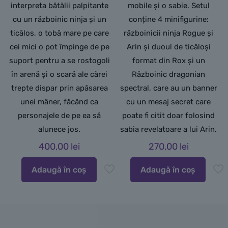
interpreta bătălii palpitante
mobile și o sabie. Setul
cu un războinic ninja și un
conține 4 minifigurine:
ticălos, o tobă mare pe care
războinicii ninja Rogue și
cei mici o pot împinge de pe
Arin și duoul de ticăloși
suport pentru a se rostogoli
format din Rox și un
în arenă și o scară ale cărei
Războinic dragonian
trepte dispar prin apăsarea
spectral, care au un banner
unei mâner, făcând ca
cu un mesaj secret care
personajele de pe ea să
poate fi citit doar folosind
alunece jos.
sabia revelatoare a lui Arin.
400,00
lei
270,00
lei
Adaugă în coș
Adaugă în coș