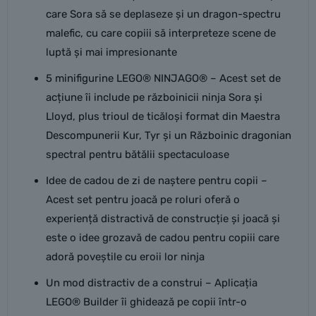
care Sora să se deplaseze și un dragon-spectru
malefic, cu care copiii să interpreteze scene de
luptă și mai impresionante
5 minifigurine LEGO® NINJAGO® – Acest set de
acțiune îi include pe războinicii ninja Sora și
Lloyd, plus trioul de ticăloși format din Maestra
Descompunerii Kur, Tyr și un Războinic dragonian
spectral pentru bătălii spectaculoase
Idee de cadou de zi de naștere pentru copii –
Acest set pentru joacă pe roluri oferă o
experiență distractivă de construcție și joacă și
este o idee grozavă de cadou pentru copiii care
adoră poveștile cu eroii lor ninja
Un mod distractiv de a construi – Aplicația
LEGO® Builder îi ghidează pe copii într-o