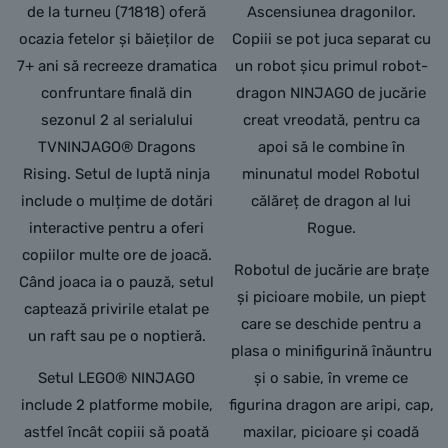
de la turneu (71818) oferă
Ascensiunea dragonilor.
ocazia fetelor și băieților de
Copiii se pot juca separat cu
7+ ani să recreeze dramatica
un robot șicu primul robot-
confruntare finală din
dragon NINJAGO de jucărie
sezonul 2 al serialului
creat vreodată, pentru ca
TVNINJAGO® Dragons
apoi să le combine în
Rising. Setul de luptă ninja
minunatul model Robotul
include o mulțime de dotări
călăreț de dragon al lui
interactive pentru a oferi
Rogue.
copiilor multe ore de joacă.
Robotul de jucărie are brațe
Când joaca ia o pauză, setul
și picioare mobile, un piept
captează privirile etalat pe
care se deschide pentru a
un raft sau pe o noptieră.
plasa o minifigurină înăuntru
Setul LEGO® NINJAGO
și o sabie, în vreme ce
include 2 platforme mobile,
figurina dragon are aripi, cap,
astfel încât copiii să poată
maxilar, picioare și coadă