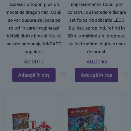
accesoriu topor, plus un
impresionante. Copiii pot
model de dragon mic. Copiii
construi cu încredere fiecare
se vor bucura de joaca pe
set folosind aplicația LEGO
roluri în care imaginează
Builder, apropiind, rotind în
bătălii dintre bine și rău cu
3D și urmărindu-și progresul
aceste personaje NINJAGO
cu instrucțiuni digitale ușor
populare.
de urmat.
40,00
lei
40,00
lei
Adaugă în coș
Adaugă în coș