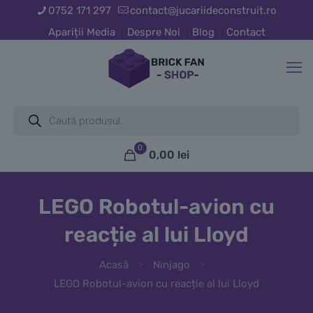
0752 171 297
contact@jucariideconstruit.ro
Apariții Media
Despre Noi
Blog
Contact
Products
search
0
0,00
lei
LEGO Robotul-avion cu
reacție al lui Lloyd
Acasă
Ninjago
LEGO Robotul-avion cu reacție al lui Lloyd