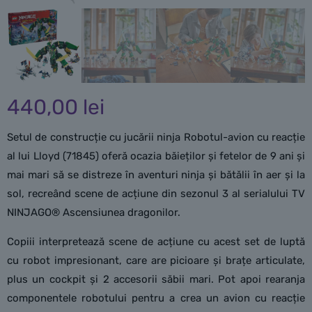
440,00
lei
Setul de construcție cu jucării ninja Robotul-avion cu reacție
al lui Lloyd (71845) oferă ocazia băieților și fetelor de 9 ani și
mai mari să se distreze în aventuri ninja și bătălii în aer și la
sol, recreând scene de acțiune din sezonul 3 al serialului TV
NINJAGO® Ascensiunea dragonilor.
Copiii interpretează scene de acțiune cu acest set de luptă
cu robot impresionant, care are picioare și brațe articulate,
plus un cockpit și 2 accesorii săbii mari. Pot apoi rearanja
componentele robotului pentru a crea un avion cu reacție