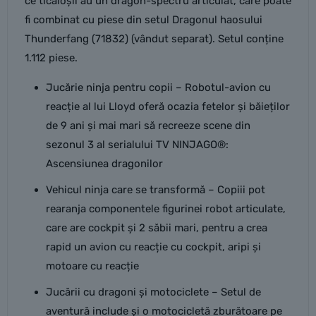
ce ticăloșii au un dragon-spectru articulat, care poate
fi combinat cu piese din setul Dragonul haosului
Thunderfang (71832) (vândut separat). Setul conține
1.112 piese.
Jucărie ninja pentru copii – Robotul-avion cu
reacție al lui Lloyd oferă ocazia fetelor și băieților
de 9 ani și mai mari să recreeze scene din
sezonul 3 al serialului TV NINJAGO®:
Ascensiunea dragonilor
Vehicul ninja care se transformă – Copiii pot
rearanja componentele figurinei robot articulate,
care are cockpit și 2 săbii mari, pentru a crea
rapid un avion cu reacție cu cockpit, aripi și
motoare cu reacție
Jucării cu dragoni și motociclete – Setul de
aventură include și o motocicletă zburătoare pe