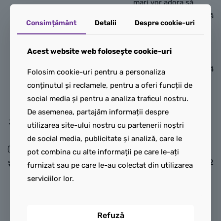
mari vor adora să
construiască jucăria de luptă
Consimțământ
Detalii
Despre cookie-uri
LEGO® NINJAGO® Nya vs
Spinnerul monstru cu
Acest website web folosește cookie-uri
mutații (71849) și să
recreeze scene din sezonul 4
Folosim cookie-uri pentru a personaliza
LEGO Ninjago
al serialului TV NINJAGO
conținutul și reclamele, pentru a oferi funcții de
Dragonul Spinjitzu
Ascensiunea dragonilor.
social media și pentru a analiza traficul nostru.
rotitor al lui Kai
Odată construită jucăria,
De asemenea, partajăm informații despre
Jucăria de acțiune Dragonul
copiii apasă butonul de
utilizarea site-ului nostru cu partenerii noștri
Spinjitzu rotitor al lui Kai
lansare pentru a face
de social media, publicitate și analiză, care le
(71823) oferă ocazia băieților
spinnerul să se rotească
pot combina cu alte informații pe care le-ați
și fetelor de 6 ani și mai mari
rapid și urmăresc dacă cele 2
furnizat sau pe care le-au colectat din utilizarea
să recreeze scene
elemente de putere
serviciilor lor.
interesante din sezonul 3 al
elementară zboară de pe el
serialului TV NINJAGO®:
atunci când își atinge ținta.
Refuză
Ascensiunea dragonilor.
Acest set LEGO mic și