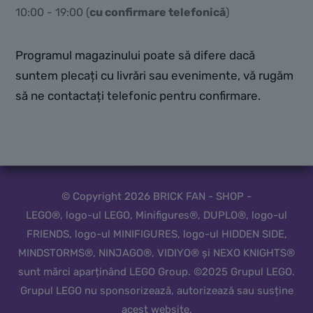
10:00 - 19:00 (
cu confirmare telefonică
)
Programul magazinului poate să difere dacă
suntem plecați cu livrări sau evenimente, vă rugăm
să ne contactați telefonic pentru confirmare.
© Copyright 2026 BRICK FAN - SHOP -
LEGO®, logo-ul LEGO, Minifigures®, DUPLO®, logo-ul
FRIENDS, logo-ul MINIFIGURES, logo-ul HIDDEN SIDE,
MINDSTORMS®, NINJAGO®, VIDIYO® și NEXO KNIGHTS®
sunt mărci aparținând LEGO Group. ©2025 Grupul LEGO.
Grupul LEGO nu sponsorizează, autorizează sau susține
acest website.