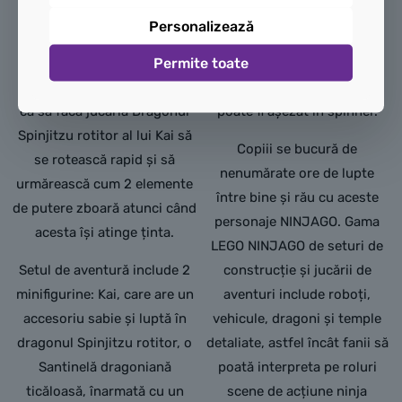
Copiii vor fi încântați să
accesibil include 2
Personalizează
construiască acest mic set
minifigurine: Nya cu o
Permite toate
LEGO®, pentru ca apoi să
halebardă și ticălosul
apese butonul lansatorului
Monstru cu mutații, care
ca să facă jucăria Dragonul
poate fi așezat în spinner.
Spinjitzu rotitor al lui Kai să
Copiii se bucură de
se rotească rapid și să
nenumărate ore de lupte
urmărească cum 2 elemente
între bine și rău cu aceste
de putere zboară atunci când
personaje NINJAGO. Gama
acesta își atinge ținta.
LEGO NINJAGO de seturi de
Setul de aventură include 2
construcție și jucării de
minifigurine: Kai, care are un
aventuri include roboți,
accesoriu sabie și luptă în
vehicule, dragoni și temple
dragonul Spinjitzu rotitor, o
detaliate, astfel încât fanii să
Santinelă dragoniană
poată interpreta pe roluri
ticăloasă, înarmată cu un
scene de acțiune ninja