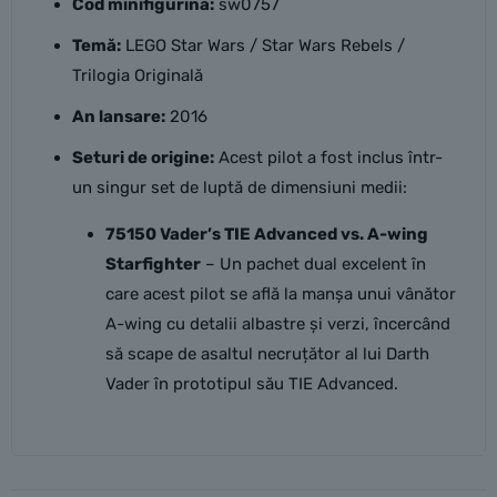
Cod minifigurină:
sw0757
Temă:
LEGO Star Wars / Star Wars Rebels /
Trilogia Originală
An lansare:
2016
Seturi de origine:
Acest pilot a fost inclus într-
un singur set de luptă de dimensiuni medii:
75150 Vader’s TIE Advanced vs. A-wing
Starfighter
– Un pachet dual excelent în
care acest pilot se află la manșa unui vânător
A-wing cu detalii albastre și verzi, încercând
să scape de asaltul necruțător al lui Darth
Vader în prototipul său TIE Advanced.