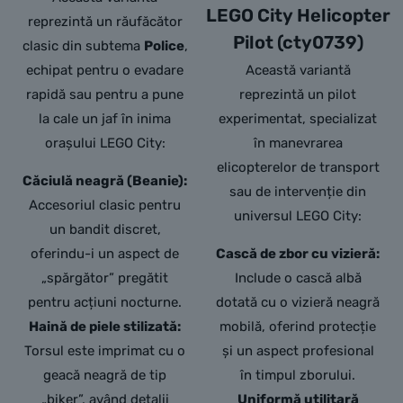
LEGO City Helicopter
reprezintă un răufăcător
Pilot (cty0739)
clasic din subtema
Police
,
echipat pentru o evadare
Această variantă
rapidă sau pentru a pune
reprezintă un pilot
la cale un jaf în inima
experimentat, specializat
orașului LEGO City:
în manevrarea
elicopterelor de transport
Căciulă neagră (Beanie):
sau de intervenție din
Accesoriul clasic pentru
universul LEGO City:
un bandit discret,
oferindu-i un aspect de
Cască de zbor cu vizieră:
„spărgător” pregătit
Include o cască albă
pentru acțiuni nocturne.
dotată cu o vizieră neagră
Haină de piele stilizată:
mobilă, oferind protecție
Torsul este imprimat cu o
și un aspect profesional
geacă neagră de tip
în timpul zborului.
„biker”, având detalii
Uniformă utilitară