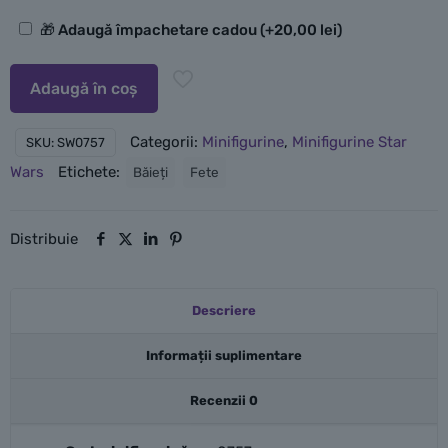
Opțiuni
🎁 Adaugă împachetare cadou
(+
20,00
lei
)
suplimentare
Adaugă în coș
Categorii:
Minifigurine
,
Minifigurine Star
SKU:
SW0757
Wars
Etichete:
Băieți
Fete
Distribuie
Descriere
Informații suplimentare
Recenzii
0