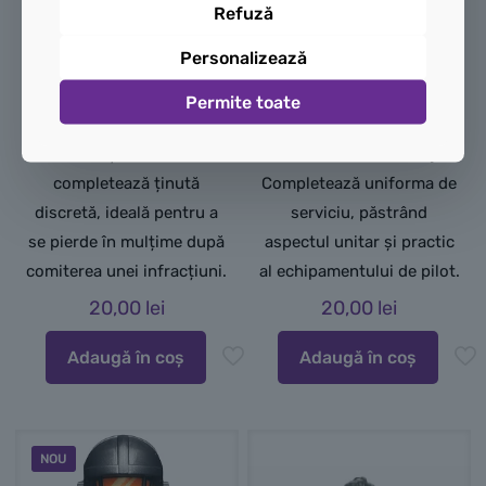
siluetă modernă și diferită
surprinde determinarea
Refuză
de dungile tradiționale ale
pilotului în timpul
Personalizează
deținuților.
manevrelor complexe,
Picioare albastre (Dark
având o privire atentă și
Permite toate
Blue):
Pantalonii în
hotărâtă.
nuanță închisă
Picioare albastre simple:
completează ținută
Completează uniforma de
discretă, ideală pentru a
serviciu, păstrând
se pierde în mulțime după
aspectul unitar și practic
comiterea unei infracțiuni.
al echipamentului de pilot.
20,00
lei
20,00
lei
Adaugă în coș
Adaugă în coș
NOU