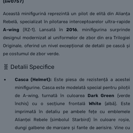
(sw0757)
Această minifigurină reprezintă un pilot de elită din Alianța
Rebelă, specializat în pilotarea interceptoarelor ultra-rapide
A-wing
(RZ-1). Lansată în
2016
, minifigurina surprinde
designul modernizat al uniformelor de zbor din era Trilogiei
Originale, oferind un nivel excepțional de detalii pe cască și
pe costumul de zbor verde.
🧬 Detalii Specifice
Casca (Helmet):
Este piesa de rezistență a acestei
minifigurine. Casca este modelată special pentru piloții
de A-wing, turnată în culoarea
Dark Green
(verde
închis) cu o secțiune frontală
White
(albă). Este
imprimată în detaliu pe ambele fețe cu emblemele
Alianței Rebele (simbolul Starbird) în culoare roșie,
dungi galbene de marcare și fante de aerisire. Vine cu