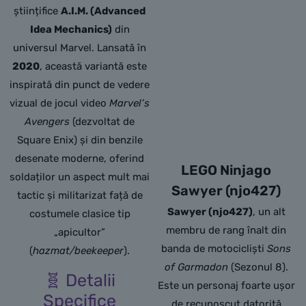
științifice
A.I.M. (Advanced
Idea Mechanics)
din
universul Marvel. Lansată în
2020
, această variantă este
inspirată din punct de vedere
vizual de jocul video
Marvel’s
Avengers
(dezvoltat de
Square Enix) și din benzile
desenate moderne, oferind
LEGO Ninjago
soldaților un aspect mult mai
Sawyer (njo427)
tactic și militarizat față de
Sawyer (njo427)
, un alt
costumele clasice tip
membru de rang înalt din
„apicultor”
banda de motocicliști
Sons
(
hazmat/beekeeper
).
of Garmadon
(Sezonul 8).
🧬 Detalii
Este un personaj foarte ușor
Specifice
de recunoscut datorită