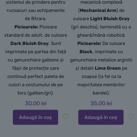
sistemul de prindere pentru
mecanică complexă
rucsacuri sau echipamente
(
Mechanical Arm
) de
de filtrare.
culoare
Light Bluish Gray
Picioarele:
Picioare
(gri deschis), terminată cu o
standard de adult, de culoare
gheară/mână robotică.
Dark Bluish Gray
. Sunt
Picioarele:
De culoare
imprimate pe partea din față
Black
, imprimate cu
cu genunchiere galbene și
genunchiere metalice argintii
fâșii de protecție care
și detalii
Lime Green
pe
continuă perfect paleta de
coapse (la fel ca la
culori a costumului de pe
majoritatea membrilor
tors (galben/gri).
bandei).
30,00
lei
35,00
lei
Adaugă în coș
Adaugă în coș