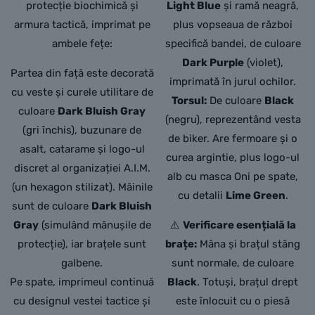
protecție biochimică și
Light Blue
și ramă neagră,
armura tactică, imprimat pe
plus vopseaua de război
ambele fețe:
specifică bandei, de culoare
Dark Purple
(violet),
Partea din față este decorată
imprimată în jurul ochilor.
cu veste și curele utilitare de
Torsul:
De culoare
Black
culoare
Dark Bluish Gray
(negru), reprezentând vesta
(gri închis), buzunare de
de biker. Are fermoare și o
asalt, catarame și logo-ul
curea argintie, plus logo-ul
discret al organizației A.I.M.
alb cu masca Oni pe spate,
(un hexagon stilizat). Mâinile
cu detalii
Lime Green
.
sunt de culoare
Dark Bluish
Gray
(simulând mănușile de
⚠️
Verificare esențială la
protecție), iar brațele sunt
brațe:
Mâna și brațul stâng
galbene.
sunt normale, de culoare
Pe spate, imprimeul continuă
Black
. Totuși, brațul drept
cu designul vestei tactice și
este înlocuit cu o piesă