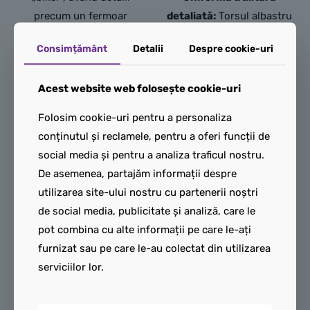
precum un fermoar
detaliată:
Torsul albastru
argintiu, un guler ridicat
(Blue) prezintă imprimeuri
Consimțământ
Detalii
Despre cookie-uri
și un tricou gri pe
cu fermoare, buzunare
dedesubt.
tactice și o centură de
Acest website web folosește cookie-uri
Expresie facială cu
siguranță, sugerând un
barbă nerasă:
Chipul
echipament de zbor
Folosim cookie-uri pentru a personaliza
prezintă trăsături dure, cu
funcțional.
conținutul și reclamele, pentru a oferi funcții de
un zâmbet viclean și o
Insignă sau logo de
social media și pentru a analiza traficul nostru.
barbă de câteva zile
serviciu:
Designul include
De asemenea, partajăm informații despre
(stubble), subliniind
adesea un mic logo pe
utilizarea site-ului nostru cu partenerii noștri
natura sa certată cu
piept, care îl identifică
de social media, publicitate și analiză, care le
legea.
drept personal autorizat
pot combina cu alte informații pe care le-ați
Aspect urban dur:
al diviziilor de transport
furnizat sau pe care le-au colectat din utilizarea
Designul gecii include
aerian.
serviciilor lor.
buzunare și cusături
Expresie facială
imprimate, oferindu-i o
concentrată:
Chipul