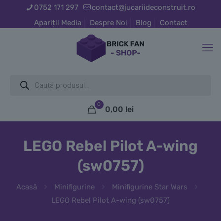
0752 171 297
contact@jucariideconstruit.ro
Apariții Media
Despre Noi
Blog
Contact
Products
search
0
0,00
lei
LEGO Rebel Pilot A-wing
(sw0757)
Acasă
Minifigurine
Minifigurine Star Wars
LEGO Rebel Pilot A-wing (sw0757)