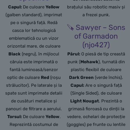
Capul:
De culoare
Yellow
brațului său robotic masiv și
(galben standard), imprimat
a frezei punk.
pe o singură față. Redă
🪚 Sawyer – Sons
casca lor tehnologică
of Garmadon
emblematică cu un vizor
(njo427)
orizontal mare, de culoare
Black
(negru), în mijlocul
Părul:
O piesă de tip creastă
căruia este imprimată o
punk (
Mohawk
), turnată din
fantă luminoasă/senzor
plastic flexibil de culoare
optic de culoare
Red
(roșu
Dark Green
(verde închis).
strălucitor). Pe laterale și la
Capul:
Are o singură față
spate sunt imprimate detalii
(Single Sided), de culoare
de cusături metalice și
Light Nougat
. Prezintă o
panouri de filtrare a aerului.
grimasă fioroasă cu dinții la
Torsul:
De culoare
Yellow
.
vedere, ochelari de protecție
Reprezintă costumul de
(goggles) pe frunte cu lentile