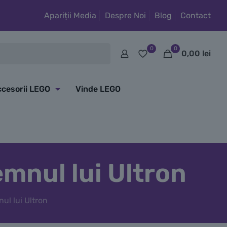
Apariții Media
Despre Noi
Blog
Contact
0
0
0,00
lei
cesorii LEGO
Vinde LEGO
mnul lui Ultron
ul lui Ultron