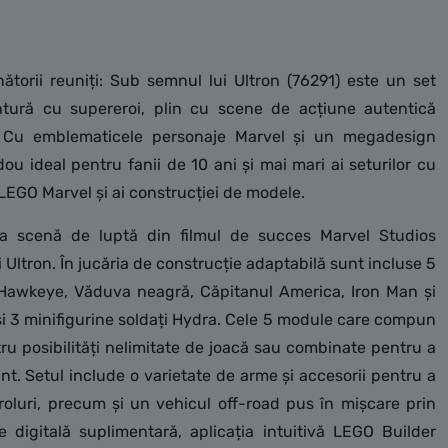
ătorii reuniți: Sub semnul lui Ultron (76291) este un set
tură cu supereroi, plin cu scene de acțiune autentică
i. Cu emblematicele personaje Marvel și un megadesign
u ideal pentru fanii de 10 ani și mai mari ai seturilor cu
 LEGO Marvel și ai construcției de modele.
a scenă de luptă din filmul de succes Marvel Studios
 Ultron. În jucăria de construcție adaptabilă sunt incluse 5
 Hawkeye, Văduva neagră, Căpitanul America, Iron Man și
și 3 minifigurine soldați Hydra. Cele 5 module care compun
tru posibilități nelimitate de joacă sau combinate pentru a
t. Setul include o varietate de arme și accesorii pentru a
 roluri, precum și un vehicul off-road pus în mișcare prin
e digitală suplimentară, aplicația intuitivă LEGO Builder