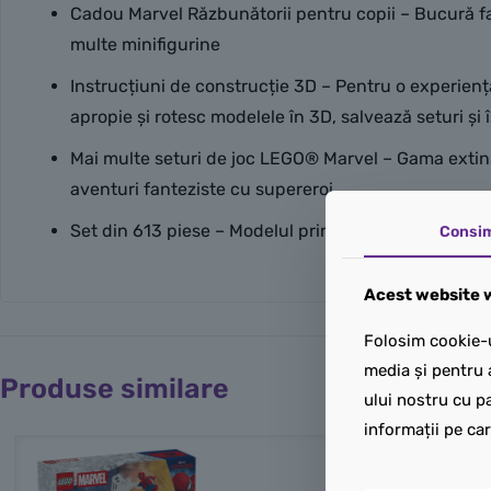
Cadou Marvel Răzbunătorii pentru copii – Bucură fa
multe minifigurine
Instrucțiuni de construcție 3D – Pentru o experienț
apropie și rotesc modelele în 3D, salvează seturi și
Mai multe seturi de joc LEGO® Marvel – Gama extins
aventuri fanteziste cu supereroi
Set din 613 piese – Modelul principal măsoară 18 cm
Consi
Acest website w
Folosim cookie-u
media și pentru 
Produse similare
ului nostru cu pa
informații pe car