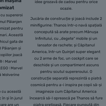
în mașină
idee grozavă de cadou pentru orice
omizat
ocazie.
 cu supereroi
Jucăria de construcție și joacă include 2
Omul Păianjen
minifigurine: Thanos într-o navă spațială
omizat pentru
concepută să arate precum Mănușa
 mari. Această
Infinitului, cu „degete” mobile și un
ehicul gata de
lansator de rachete; și Căpitanul
l Păianjen și
America, într-un Quinjet super elegant
opiilor joacă
cu 2 arme de foc, un cockpit care se
® ǀ Marvel
deschide și un compartiment ascuns
LEGO ǀ Marvel
pentru scutul supereroului. O
nă Wolverine
construcție separată reprezintă o piatră
cosmică pentru a-i inspira pe copii să-și
e cu această
imagineze cum Căpitanul America
în și în jurul
încearcă să-l oprească pe Thanos să fure
care are un
piatra prețioasă. Fiecare punguță din