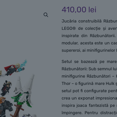
410,00
lei
Jucăria construibilă Răzbun
LEGO® de colecție și aven
inspirate din Răzbunători
modular, acesta este un cado
supereroi, ai minifigurinelor
Setul se bazează pe mare
Răzbunătorii: Sub semnul lui
minifigurine Răzbunători –
Thor – o figurină mare Hulk 
setul pot fi configurate pen
crea un exponat impresionan
inspira joaca fantezistă pe
împingere. Pentru distracți