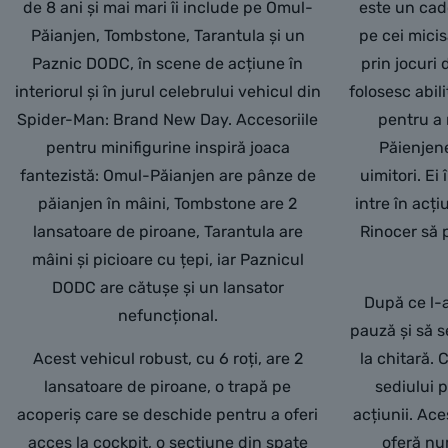
de 8 ani și mai mari îi include pe Omul-
este un cad
Păianjen, Tombstone, Tarantula și un
pe cei mici
Paznic DODC, în scene de acțiune în
prin jocuri 
interiorul și în jurul celebrului vehicul din
folosesc abili
Spider-Man: Brand New Day. Accesoriile
pentru a 
pentru minifigurine inspiră joaca
Păienjene
fantezistă: Omul-Păianjen are pânze de
uimitori. Ei
păianjen în mâini, Tombstone are 2
intre în acț
lansatoare de piroane, Tarantula are
Rinocer să 
mâini și picioare cu țepi, iar Paznicul
DODC are cătușe și un lansator
După ce l-a
nefuncțional.
pauză și să s
Acest vehicul robust, cu 6 roți, are 2
la chitară.
lansatoare de piroane, o trapă pe
sediului p
acoperiș care se deschide pentru a oferi
acțiunii. Ac
acces la cockpit, o secțiune din spate
oferă nu