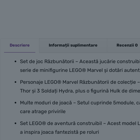
Descriere
Informații suplimentare
Recenzii
0
Set de joc Răzbunătorii – Această jucărie construib
serie de minifigurine LEGO® Marvel și dotări autent
Personaje LEGO® Marvel Răzbunătorii de colecție – 
Thor și 3 Soldați Hydra, plus o figurină Hulk de dim
Multe moduri de joacă – Setul cuprinde 5module, ca
care atrage privirile
Set LEGO® de aventură construibil – Acest model LEG
a inspira joaca fantezistă pe roluri