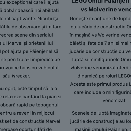
LEGO Omul Păianjen 
ou excepțional care îi ajută
vs Wolverine ven
să dobândească noi abilități
de rol captivante. Micuții își
Gonește în acțiune de luptă
tățile de observare și imitare
cu jucăria de construcție 
recrea scene din serialul
în mașină vs Wolverine ven
lul Marvel și prietenii lui
băieți și fete de 7 ani și mai
 îl pot ajuta pe Păienjenel să
jucărie de construcție cu v
iune pen tru a-l împiedica pe
luptă și minifigurinele Omu
provoace haos cu vehiculul
Wolverine venomizat oferă c
său Wrecker.
dinamică pe roluri LEGO
Acesta este primul produs 
u oprit, este timpul să ia o
care include o minifiguri
e relaxeze cântând la pian și
venomizat.
 Coboară rapid pe toboganul
entru a reveni în mijlocul
Scenele de luptă imaginat
est set de construcție Marvel
jucărie de construcție au loc 
meroase oportunități de
mașinii Omului Păianjen, 