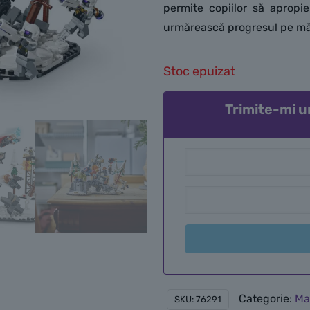
permite copiilor să apropie
urmărească progresul pe mă
Stoc epuizat
Trimite-mi u
Categorie:
Ma
SKU:
76291