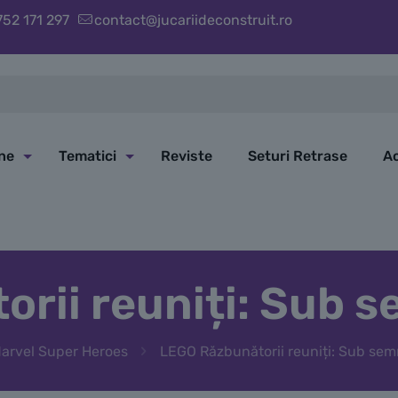
752 171 297
contact@jucariideconstruit.ro
ine
Tematici
Reviste
Seturi Retrase
Ac
rii reuniți: Sub se
arvel Super Heroes
LEGO Răzbunătorii reuniți: Sub semn