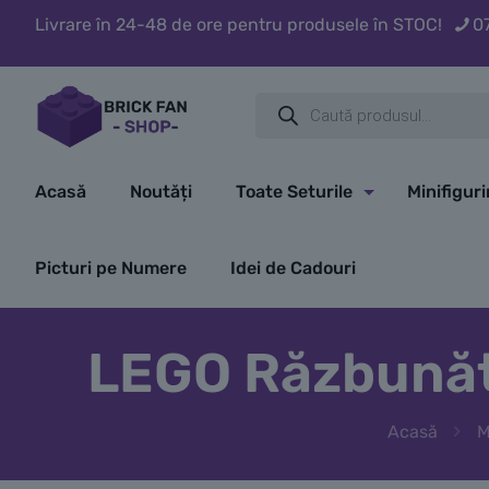
Livrare în 24-48 de ore pentru produsele în STOC!
0
Products
search
Acasă
Noutăți
Toate Seturile
Minifigur
Picturi pe Numere
Idei de Cadouri
LEGO Răzbunăto
Acasă
M