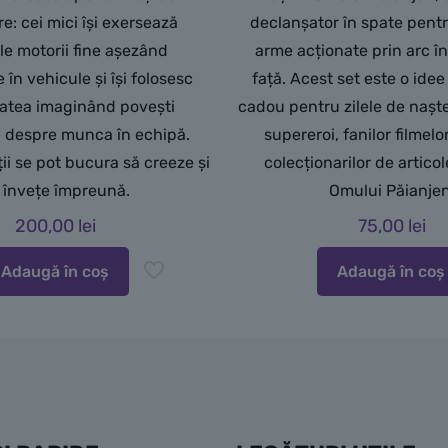
e: cei mici își exersează
declanșator în spate pentr
ile motorii fine așezând
arme acționate prin arc în
 în vehicule și își folosesc
față. Acest set este o ide
tatea imaginând povești
cadou pentru zilele de naște
e despre munca în echipă.
supereroi, fanilor filmelo
ții se pot bucura să creeze și
colecționarilor de artico
 învețe împreună.
Omului Păianjen
200,00
lei
75,00
lei
Adaugă în coș
Adaugă în coș