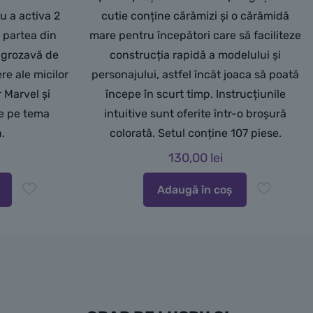
u a activa 2
cutie conține cărămizi și o cărămidă
 partea din
mare pentru începători care să faciliteze
e grozavă de
construcția rapidă a modelului și
re ale micilor
personajului, astfel încât joaca să poată
r Marvel și
începe în scurt timp. Instrucțiunile
le pe tema
intuitive sunt oferite într-o broșură
.
colorată. Setul conține 107 piese.
130,00
lei
Adaugă în coș