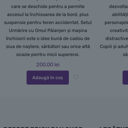
care se deschide pentru a permite
dezvoltar
accesul la închisoarea de la bord, plus
abilităț
suspensie pentru teren accidentat. Setul
personajele
Urmărire cu Omul Păianjen și mașina
creativi
închisorii este o idee bună de cadou de
distractiv
ziua de naștere, sărbători sau orice altă
Copiii și adul
ocazie pentru micii supereroi.
să
200,00
lei
Adaugă în coș