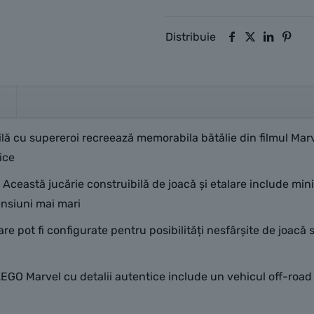
Distribuie
ilă cu supereroi recreează memorabila bătălie din filmul Marv
ice
Această jucărie construibilă de joacă și etalare include min
ensiuni mai mari
re pot fi configurate pentru posibilități nesfârșite de joac
O Marvel cu detalii autentice include un vehicul off-road co