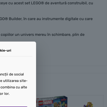
wkeye cu acest set LEGO® de aventură construibil, cu
EGO® Builder, în care au instrumente digitale cu care
copiilor un univers mereu în schimbare, plin de
kie-uri
ncții de social
 utilizarea site-
t combina cu alte
or lor.