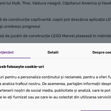
nii lui Hulk, Thor, Văduva neagră, Căpitanul America și Ha
ă de construcție captivantă, copiii pot descărca aplicația L
 își urmăresc progresul
ă de jucării de construcție LEGO Marvel plasează în mâinile 
 în înălțime, 27 cm în lățime și 28 cm în adâncime
mțământ
Detalii
Despre coo
eb folosește cookie-uri
ri pentru a personaliza conținutul și reclamele, pentru a oferi fu
a analiza traficul nostru. De asemenea, partajăm informații despre
rtenerii noștri de social media, publicitate și analiză, care le po
e le-ați furnizat sau pe care le-au colectat din utilizarea serviciil