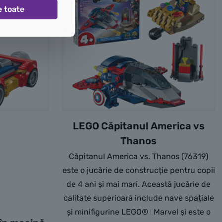
e toate
LEGO Căpitanul America vs
Thanos
Căpitanul America vs. Thanos (76319)
este o jucărie de construcție pentru copii
de 4 ani și mai mari. Această jucărie de
calitate superioară include nave spațiale
și minifigurine LEGO® ǀ Marvel și este o