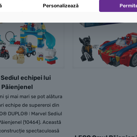
ă
Personalizează
Permit
Sediul echipei lui
Păienjenel
ni și mai mari se pot alătura
ari echipe de supereroi din
O® DUPLO® ǀ Marvel Sediul
 Păienjenel (10464). Această
 construcție spectaculoasă