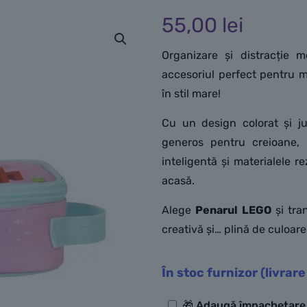
55,00
lei
Organizare și distracți
accesoriul perfect pentru mi
în stil mare!
Cu un design colorat și ju
generos pentru creioane, p
inteligentă și materialele re
acasă.
Alege
Penarul LEGO
și tra
creativă și… plină de culoar
În stoc furnizor (livrare
Opțiuni
🎁 Adaugă împachetar