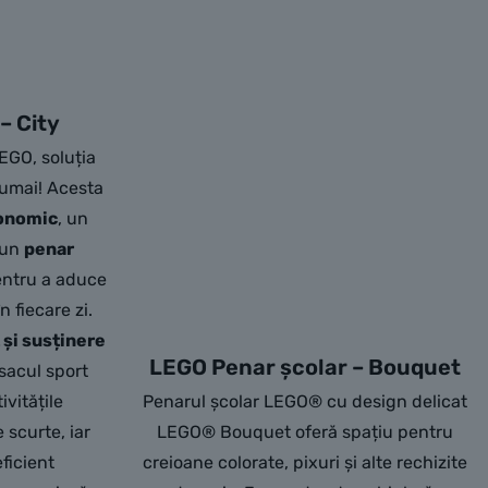
– City
EGO, soluția
numai! Acesta
onomic
, un
 un
penar
entru a aduce
n fiecare zi.
 și susținere
LEGO Penar școlar – Bouquet
sacul sport
ivitățile
Penarul școlar LEGO® cu design delicat
 scurte, iar
LEGO® Bouquet oferă spațiu pentru
ficient
creioane colorate, pixuri și alte rechizite