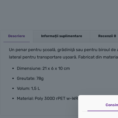
Descriere
Informații suplimentare
Recenzii
0
Un penar pentru şcoală, grădiniţă sau pentru biroul de
lateral pentru transportare uşoară. Fabricat din material
Dimensiune: 21 x 6 x 10 cm
Greutate: 78g
Volum: 1,5 L
Material: Poly 300D rPET w-WR (100% Polyester)
Consi