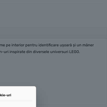
e pe interior pentru identificare uşoară şi un mâner
gn-uri inspirate din diversele universuri LEGO.
kie-uri