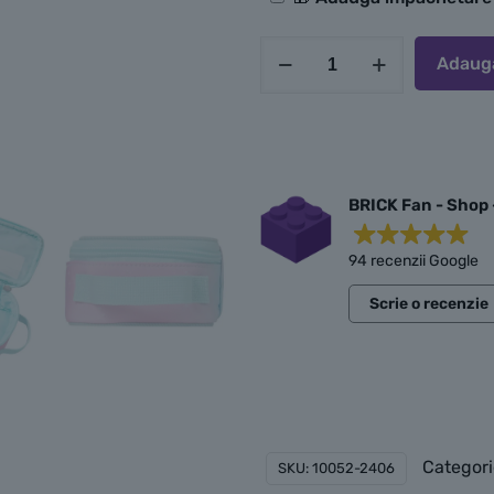
suplimentare
Cantitate
Adaugă
LEGO
Penar
-
Iconic
Sparkle
BRICK Fan - Shop 
94 recenzii Google
Scrie o recenzie
Categori
SKU:
10052-2406