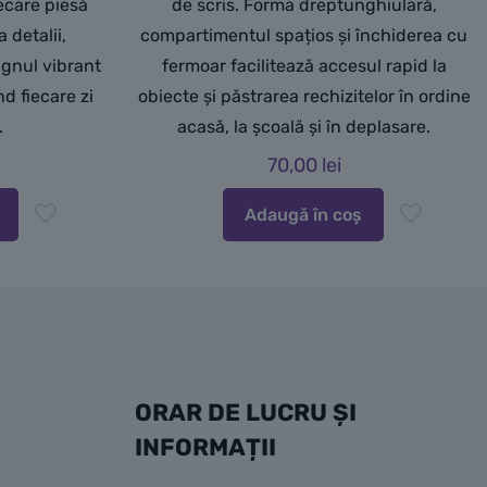
ecare piesă
de scris. Forma dreptunghiulară,
 detalii,
compartimentul spațios și închiderea cu
ignul vibrant
fermoar facilitează accesul rapid la
d fiecare zi
obiecte și păstrarea rechizitelor în ordine
.
acasă, la școală și în deplasare.
70,00
lei
Adaugă în coș
ORAR DE LUCRU ȘI
INFORMAȚII