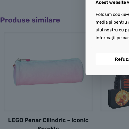
Acest website w
Folosim cookie-u
Produse similare
media și pentru 
ului nostru cu pa
informații pe car
Refuz
LEGO Penar Cilindric – Iconic
Sparkle