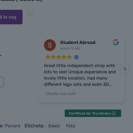
 în coș
Student Abroad
acum 5 zile
-
Great little independent shop with
lots to see! Unique experience and
lovely little location, had many
different lego sets and even 3D
prints the owner made. Owner was
Citeste mai mult
very chatty and friendly, highly
recommend the place!
Certificat de: Trustindex
e:
Penare
Etichete:
Băieți
Fete