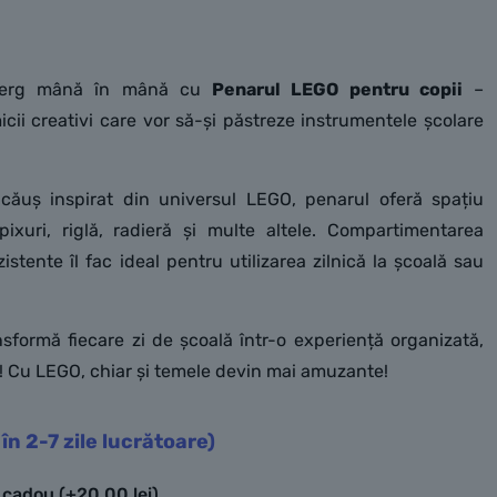
e merg mână în mână cu
Penarul LEGO pentru copii
–
cii creativi care vor să-și păstreze instrumentele școlare
căuș inspirat din universul LEGO, penarul oferă spațiu
ixuri, riglă, radieră și multe altele. Compartimentarea
zistente îl fac ideal pentru utilizarea zilnică la școală sau
nsformă fiecare zi de școală într-o experiență organizată,
e! Cu LEGO, chiar și temele devin mai amuzante!
 în 2-7 zile lucrătoare)
e cadou
(+
20,00
lei
)