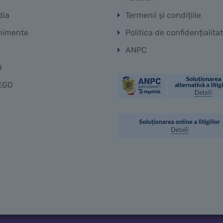
dia
Termenii și condițiile
nimente
Politica de confidențialita
ANPC
O
EGO