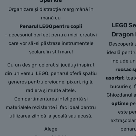
Organizare și distracție merg mână în
mână cu
LEGO Set
Penarul LEGO pentru copii
Dragon 
– accesoriul perfect pentru micii creativi
care vor să-și păstreze instrumentele
Descoperă s
școlare în stil mare!
ideală pentr
include u
Cu un design colorat și jucăuș inspirat
rucsac s
din universul LEGO, penarul oferă spațiu
asortat
, toa
generos pentru creioane, pixuri, riglă,
bucurie și f
radieră și multe altele.
Ghiozdanul 
Compartimentarea inteligentă și
optime
pen
materialele rezistente îl fac ideal pentru
este per
utilizarea zilnică la școală sau acasă.
extrașcolar
Alege
penaru