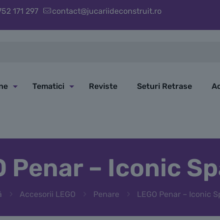
752 171 297
contact@jucariideconstruit.ro
ine
Tematici
Reviste
Seturi Retrase
Ac
 Penar – Iconic Sp
ă
Accesorii LEGO
Penare
LEGO Penar – Iconic S