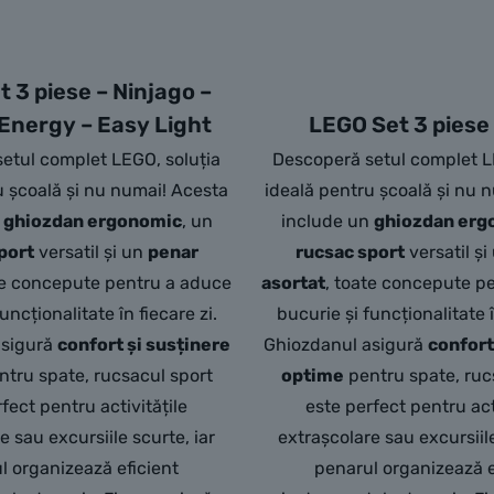
 3 piese – Ninjago –
Energy – Easy Light
LEGO Set 3 piese 
etul complet LEGO, soluția
Descoperă setul complet L
u școală și nu numai! Acesta
ideală pentru școală și nu 
n
ghiozdan ergonomic
, un
include un
ghiozdan erg
port
versatil și un
penar
rucsac sport
versatil și
te concepute pentru a aduce
asortat
, toate concepute p
uncționalitate în fiecare zi.
bucurie și funcționalitate î
asigură
confort și susținere
Ghiozdanul asigură
confort
tru spate, rucsacul sport
optime
pentru spate, ruc
fect pentru activitățile
este perfect pentru act
e sau excursiile scurte, iar
extrașcolare sau excursiile
l organizează eficient
penarul organizează e