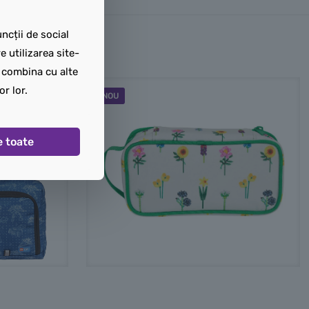
ncții de social
 utilizarea site-
t combina cu alte
or lor.
NOU
e toate