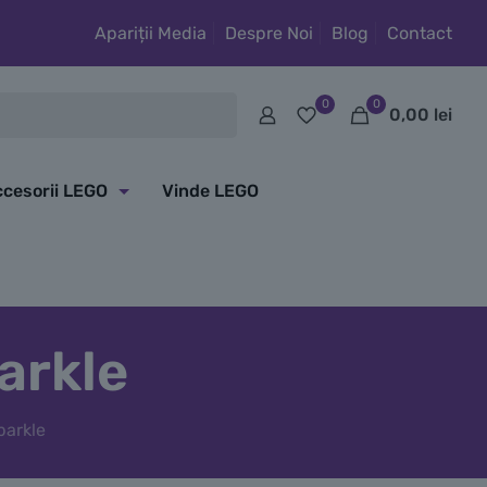
Apariții Media
Despre Noi
Blog
Contact
0
0
0,00
lei
cesorii LEGO
Vinde LEGO
arkle
parkle