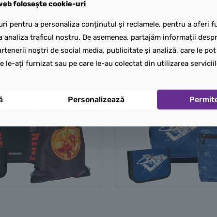
eb folosește cookie-uri
ri pentru a personaliza conținutul și reclamele, pentru a oferi fu
a analiza traficul nostru. De asemenea, partajăm informații despre
rtenerii noștri de social media, publicitate și analiză, care le po
e le-ați furnizat sau pe care le-au colectat din utilizarea serviciil
ă
Personalizează
Permit