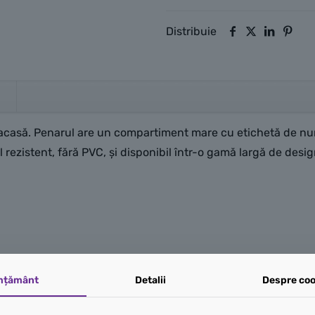
Distribuie
 acasă. Penarul are un compartiment mare cu etichetă de num
 rezistent, fără PVC, şi disponibil într-o gamă largă de desi
mțământ
Detalii
Despre coo