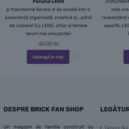
Penarul LEGO
instrument
și transformă fiecare zi de școală într-o
este cre
experiență organizată, creativă și… plină
respectând c
de culoare! Cu LEGO, chiar și temele
specific LE
devin mai amuzante!
40,00
lei
Adaugă în coș
DESPRE BRICK FAN SHOP
LEGĂTUR
Un magazin de familie construit cu
Despre Noi