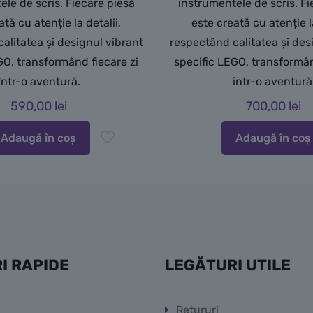
ele de scris. Fiecare piesă
instrumentele de scris. Fi
ată cu atenție la detalii,
este creată cu atenție la
alitatea și designul vibrant
respectând calitatea și des
GO, transformând fiecare zi
specific LEGO, transformân
într-o aventură.
într-o aventură
590,00
lei
700,00
lei
Adaugă în coș
Adaugă în coș
I RAPIDE
LEGĂTURI UTILE
Retururi