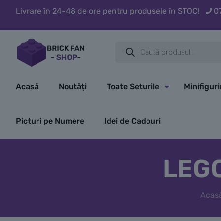
Livrare în 24-48 de ore pentru produsele în STOC!
0
Products
search
Acasă
Noutăți
Toate Seturile
Minifigur
Picturi pe Numere
Idei de Cadouri
LEGO
Acas