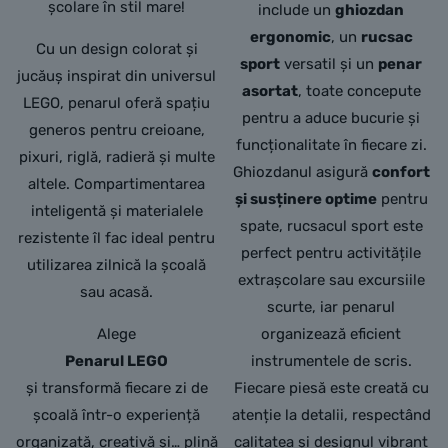
școlare în stil mare!
include un
ghiozdan
ergonomic
, un
rucsac
Cu un design colorat și
sport
versatil și un
penar
jucăuș inspirat din universul
asortat
, toate concepute
LEGO, penarul oferă spațiu
pentru a aduce bucurie și
generos pentru creioane,
funcționalitate în fiecare zi.
pixuri, riglă, radieră și multe
Ghiozdanul asigură
confort
altele. Compartimentarea
și susținere optime
pentru
inteligentă și materialele
spate, rucsacul sport este
rezistente îl fac ideal pentru
perfect pentru activitățile
utilizarea zilnică la școală
extrașcolare sau excursiile
sau acasă.
scurte, iar penarul
Alege
organizează eficient
Penarul LEGO
instrumentele de scris.
și transformă fiecare zi de
Fiecare piesă este creată cu
școală într-o experiență
atenție la detalii, respectând
organizată, creativă și… plină
calitatea și designul vibrant