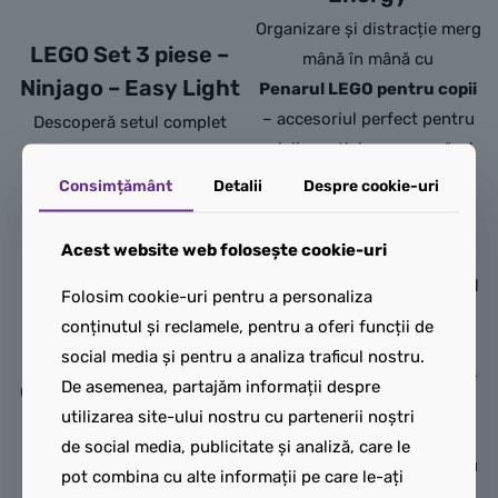
Organizare și distracție merg
LEGO Set 3 piese –
mână în mână cu
Ninjago – Easy Light
Penarul LEGO pentru copii
– accesoriul perfect pentru
Descoperă setul complet
micii creativi care vor să-și
LEGO, soluția ideală pentru
păstreze instrumentele
școală și nu numai! Acesta
Consimțământ
Detalii
Despre cookie-uri
școlare în stil mare!
include un
ghiozdan
ergonomic
, un
rucsac
Acest website web folosește cookie-uri
Cu un design colorat și
sport
versatil și un
penar
jucăuș inspirat din universul
Folosim cookie-uri pentru a personaliza
asortat
, toate concepute
LEGO, penarul oferă spațiu
conținutul și reclamele, pentru a oferi funcții de
pentru a aduce bucurie și
generos pentru creioane,
social media și pentru a analiza traficul nostru.
funcționalitate în fiecare zi.
pixuri, riglă, radieră și multe
De asemenea, partajăm informații despre
Ghiozdanul asigură
confort
altele. Compartimentarea
utilizarea site-ului nostru cu partenerii noștri
și susținere optime
pentru
inteligentă și materialele
de social media, publicitate și analiză, care le
spate, rucsacul sport este
rezistente îl fac ideal pentru
pot combina cu alte informații pe care le-ați
perfect pentru activitățile
utilizarea zilnică la școală