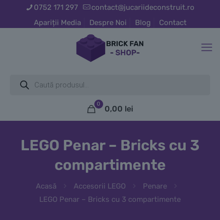
0752 171 297
contact@jucariideconstruit.ro
Apariții Media
Despre Noi
Blog
Contact
Products
search
0
0,00
lei
LEGO Penar – Bricks cu 3
compartimente
Acasă
Accesorii LEGO
Penare
LEGO Penar – Bricks cu 3 compartimente