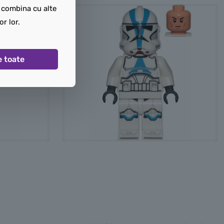
t combina cu alte
or lor.
e toate