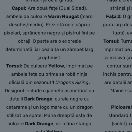
Capul:
Are două fețe (Dual Sided),
strânși ș
ambele de culoare
Warm Nougat
(maro
Fața 2:
O gr
deschis/mediu). Prezintă ochi căprui
gura larg des
pixelari, sprâncene negre și pistrui fini pe
luptă, ev
obraji. O parte are o expresie
Torsul:
Turna
determinată, iar cealaltă un zâmbet larg
imprimat pe 
și optimist.
sa masivă și 
Torsul:
De culoare
Yellow
, imprimat pe
contur sunt
ambele fețe cu prima sa robă ninja
închis pentru
oficială din sezonul 1
Dragons Rising
.
are detalii 
Designul include o jachetă asimetrică cu
Mâinile s
detalii
Dark Orange
, curele negre cu
catarame și un logo mare cu un dragon
Picioarel
stilizat pe spate. Mâna dreaptă este de
standard t
culoare
Dark Orange
, iar mâna stângă
(violet),
este
Yellow
.
pantaloni scu