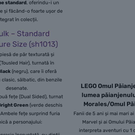
ne standard
, oferindu-i un
e și făcând-o foarte ușor de
tegrat în colecții.
ulk – Standard
ure Size (sh1013)
piesă de păr texturată și
 (Tousled Hair), turnată în
Black
(negru), care îi oferă
clasic, sălbatic, din benzile
LEGO Omul Păianje
desenate.
lumea păianjenulu
uă fețe (Dual Sided), turnat
Morales/Omul Pă
Bright Green
(verde deschis
. Ambele fețe surprind furia
Fanii de 5 ani și mai mari a
nică a personajului:
Marvel și ai Omului Păi
interpreta aventuri cu 1 
presie încruntată, cu dinții