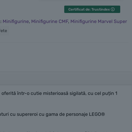
Certificat de: Trustindex
i:
Minifigurine
,
Minifigurine CMF
,
Minifigurine Marvel Super
Fete
oferită într-o cutie misterioasă sigilată, cu cel puțin 1
aventuri cu supereroi cu gama de personaje LEGO®