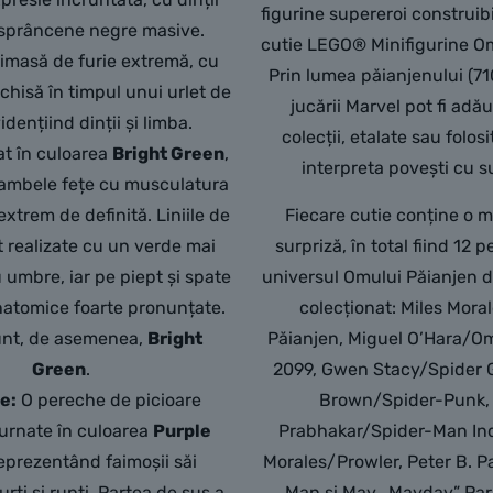
figurine supereroi construibi
i sprâncene negre masive.
cutie LEGO® Minifigurine O
imasă de furie extremă, cu
Prin lumea păianjenului (7
chisă în timpul unui urlet de
jucării Marvel pot fi adă
idențiind dinții și limba.
colecții, etalate sau folos
t în culoarea
Bright Green
,
interpreta povești cu s
ambele fețe cu musculatura
extrem de definită. Liniile de
Fiecare cutie conține o m
 realizate cu un verde mai
surpriză, în total fiind 12 
 umbre, iar pe piept și spate
universul Omului Păianjen d
anatomice foarte pronunțate.
colecționat: Miles Mor
unt, de asemenea,
Bright
Păianjen, Miguel O’Hara/O
Green
.
2099, Gwen Stacy/Spider 
e:
O pereche de picioare
Brown/Spider-Punk, 
urnate în culoarea
Purple
Prabhakar/Spider-Man Indi
 reprezentând faimoșii săi
Morales/Prowler, Peter B. P
rți și rupți. Partea de sus a
Man și May „Mayday” Par