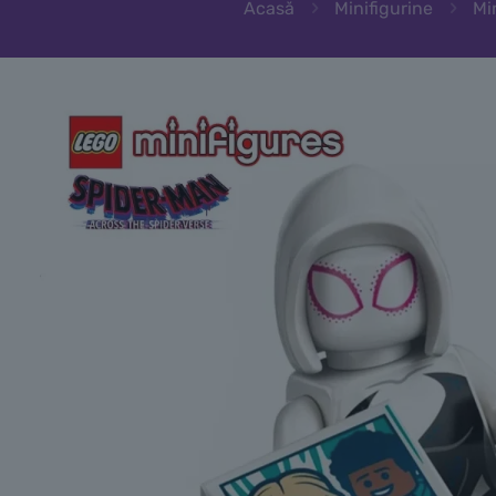
Acasă
Minifigurine
Mi