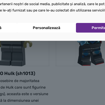
rtenerii noștri de social media, publicitate și analiză, care le po
e le-ați furnizat sau pe care le-au colectat din utilizarea serviciil
ă
Personalizează
Permit
O Hulk (sh1013)
osebire de majoritatea
 de Hulk care sunt figurine
igs), aceasta este o versiune
tă la dimensiunea unei