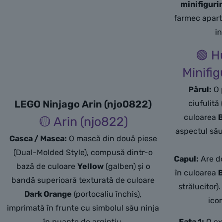
minifiguri
farmec apart
in
🟢 H
Minifig
Părul:
O 
LEGO Ninjago Arin (njo0822)
ciufulită
culoarea
🟡 Arin (njo822)
aspectul său 
Casca / Masca:
O mască din două piese
(Dual-Molded Style), compusă dintr-o
Capul:
Are do
bază de culoare
Yellow
(galben) și o
în culoarea
bandă superioară texturată de culoare
strălucitor)
Dark Orange
(portocaliu închis),
ico
imprimată în frunte cu simbolul său ninja
în nuanțe de argintiu.
Fața 1:
O ex