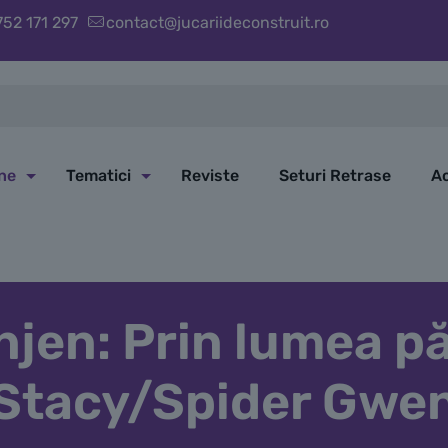
752 171 297
contact@jucariideconstruit.ro
ine
Tematici
Reviste
Seturi Retrase
Ac
jen: Prin lumea p
Stacy/Spider Gwe