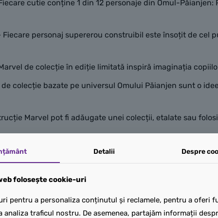
iecare cutie conține 1 din 12 personaje din Omul-Păianjen: P
 Fiecare personaj supererou construibil este însoțit de cel 
arvel de colecție în ediție limitată inspiră imaginația copii
 de colecție bazate pe universul Omului Păianjen sunt o ide
rucție Marvel pot fi adăugate unei colecții, etalate sau folo
mțământ
Detalii
Despre coo
eb folosește cookie-uri
ri pentru a personaliza conținutul și reclamele, pentru a oferi fu
a analiza traficul nostru. De asemenea, partajăm informații despre