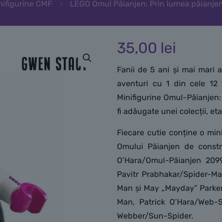
nifigurine CMF
LEGO Omul Păianjen: Prin lumea păianj
35,00
lei
Fanii de 5 ani și mai mari a
aventuri cu 1 din cele 12 
Minifigurine Omul-Păianjen: 
fi adăugate unei colecții, et
Fiecare cutie conține o mini
Omului Păianjen de constru
O’Hara/Omul-Păianjen 209
Pavitr Prabhakar/Spider-Man
Man și May „Mayday” Parker
Man, Patrick O’Hara/Web-S
Webber/Sun-Spider.