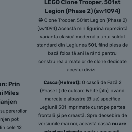
LEGO Clone Trooper, 501st
Legion (Phase 2) (sw1094)
🔵 Clone Trooper, 501st Legion (Phase 2)
(sw1094) Această minifigurină reprezintă
varianta clasică modernă a unui soldat
standard din Legiunea 501, fiind piesa de
bază folosită ani la rând pentru
construirea armatelor de clone dedicate
acestei divizii.
Casca (Helmet):
O cască de Fază 2
n: Prin
(Phase II) de culoare White (alb), având
i Miles
marcajele albastre (Blue) specifice
ianjen
Legiunii 501 imprimate curat pe partea
i supereroilor
frontală și pe creastă. Spre deosebire de
anjen pot
versiunile mai noi, această cască
nu are
din cele 12
găuri pe laterale
pentru accesorii,