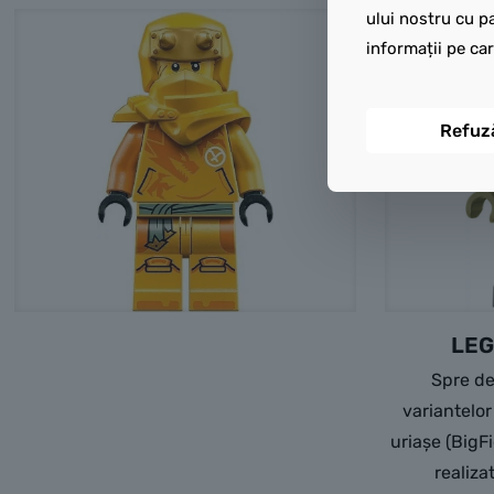
ului nostru cu pa
informații pe car
Refuz
LEG
Spre de
variantelor
uriașe (BigF
realiza