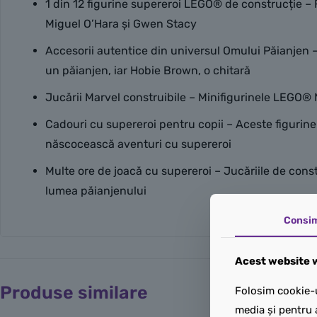
1 din 12 figurine supereroi LEGO® de construcție – F
Miguel O’Hara și Gwen Stacy
Accesorii autentice din universul Omului Păianjen –
un păianjen, iar Hobie Brown, o chitară
Jucării Marvel construibile – Minifigurinele LEGO® M
Cadouri cu supereroi pentru copii – Aceste figurine
născocească aventuri cu supereroi
Multe ore de joacă cu supereroi – Jucăriile de const
lumea păianjenului
Consi
Acest website w
Produse similare
Folosim cookie-u
media și pentru 