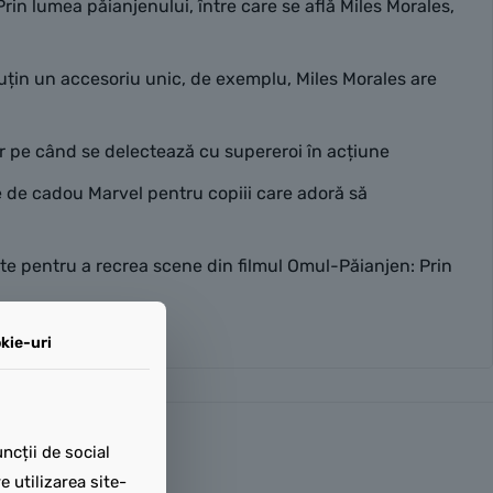
rin lumea păianjenului, între care se află Miles Morales,
puțin un accesoriu unic, de exemplu, Miles Morales are
lor pe când se delectează cu supereroi în acțiune
e de cadou Marvel pentru copiii care adoră să
site pentru a recrea scene din filmul Omul-Păianjen: Prin
kie-uri
ncții de social
 utilizarea site-