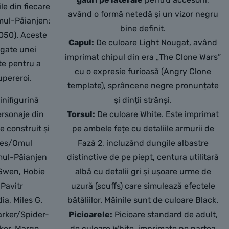
le din fiecare
având o formă netedă și un vizor negru
mul-Păianjen:
bine definit.
1050). Aceste
Capul:
De culoare Light Nougat, având
ugate unei
imprimat chipul din era „The Clone Wars”
ite pentru a
cu o expresie furioasă (Angry Clone
upereroi.
template), sprâncene negre pronunțate
inifigurină
și dinții strânși.
personaje din
Torsul:
De culoare White. Este imprimat
e construit și
pe ambele fețe cu detaliile armurii de
ales/Omul
Fază 2, incluzând dungile albastre
mul-Păianjen
distinctive de pe piept, centura utilitară
Gwen, Hobie
albă cu detalii gri și ușoare urme de
Pavitr
uzură (scuffs) care simulează efectele
a, Miles G.
bătăliilor. Mâinile sunt de culoare Black.
arker/Spider-
Picioarele:
Picioare standard de adult,
ker, Margo
de culoare White, imprimate pe partea