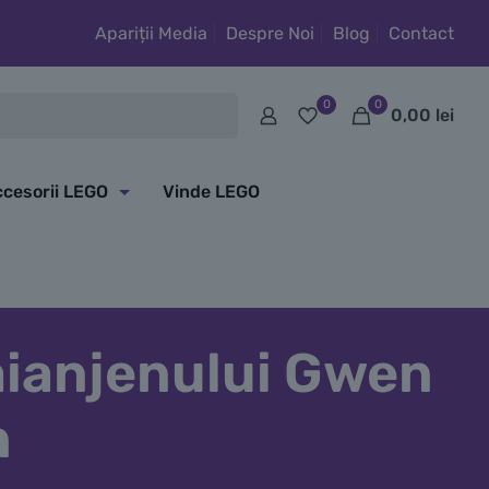
Apariții Media
Despre Noi
Blog
Contact
0
0
0,00
lei
cesorii LEGO
Vinde LEGO
ăianjenului Gwen
n