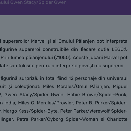
enului Gwen Stacy/Spider Gwen
i supereroilor Marvel și ai Omului Păianjen pot interpreta
figurine supereroi construibile din fiecare cutie LEGO®
Prin lumea păianjenului (71050). Aceste jucării Marvel pot
alate sau folosite pentru a interpreta povești cu supereroi.
figurină surpriză, în total fiind 12 personaje din universul
it și colecționat: Miles Morales/Omul Păianjen, Miguel
9, Gwen Stacy/Spider Gwen, Hobie Brown/Spider-Punk,
 India, Miles G. Morales/Prowler, Peter B. Parker/Spider-
, Margo Kess/Spider-Byte, Peter Parker/Werewolf Spider-
linger, Petra Parker/Cyborg Spider-Woman și Charlotte