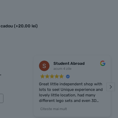
e cadou
(+
20,00
lei
)
Student Abroad
acum 4 zile
-
Great little independent shop with
Foar
lots to see! Unique experience and
setur
lovely little location, had many
foart
different lego sets and even 3D
prints the owner made. Owner was
Citeste mai mult
very chatty and friendly, highly
recommend the place!