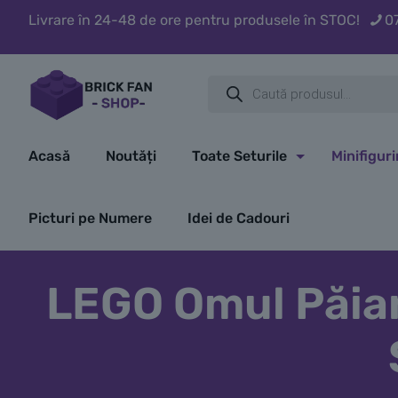
Livrare în 24-48 de ore pentru produsele în STOC!
0
Products
search
Acasă
Noutăți
Toate Seturile
Minifigur
Picturi pe Numere
Idei de Cadouri
LEGO Omul Păian