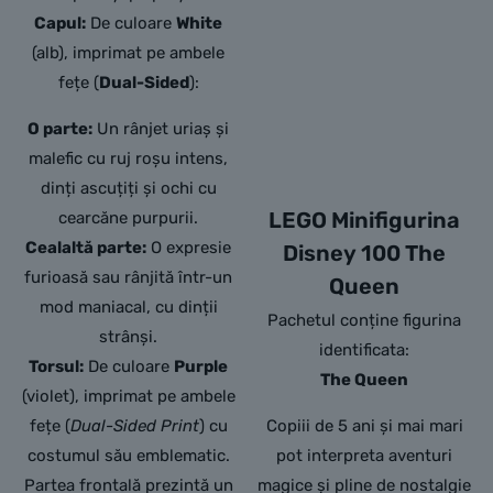
Capul:
De culoare
White
(alb), imprimat pe ambele
fețe (
Dual-Sided
):
O parte:
Un rânjet uriaș și
malefic cu ruj roșu intens,
dinți ascuțiți și ochi cu
LEGO Minifigurina
cearcăne purpurii.
Cealaltă parte:
O expresie
Disney 100 The
furioasă sau rânjită într-un
Queen
mod maniacal, cu dinții
Pachetul conține figurina
strânși.
identificata:
Torsul:
De culoare
Purple
The Queen
(violet), imprimat pe ambele
fețe (
Dual-Sided Print
) cu
Copiii de 5 ani și mai mari
costumul său emblematic.
pot interpreta aventuri
Partea frontală prezintă un
magice și pline de nostalgie