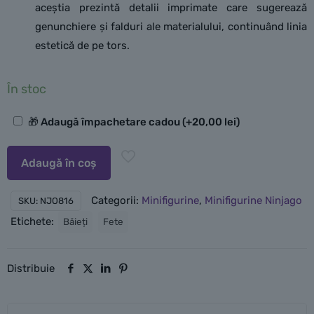
aceștia prezintă detalii imprimate care sugerează
genunchiere și falduri ale materialului, continuând linia
estetică de pe tors.
În stoc
Opțiuni
🎁 Adaugă împachetare cadou
(+
20,00
lei
)
suplimentare
Adaugă în coș
Categorii:
Minifigurine
,
Minifigurine Ninjago
SKU:
NJO816
Etichete:
Băieți
Fete
Distribuie