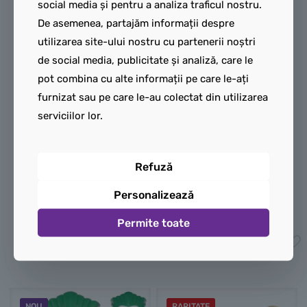
azur), linii argintii și logo-
pot interpreta aventuri
social media și pentru a analiza traficul nostru.
ul său minimalist cu calul
palpitante cu 1 din cele 12
De asemenea, partajăm informații despre
cabrat pe piept. Mâinile
figurine de colecție din
utilizarea site-ului nostru cu partenerii noștri
sunt de culoare
White
.
cutiile misterioase cu
de social media, publicitate și analiză, care le
Picioarele:
De culoare
Minifigurine LEGO® Seria
pot combina cu alte informații pe care le-ați
White
, imprimate pe
25 (71045)
. Aceste
furnizat sau pe care le-au colectat din utilizarea
partea din față cu detalii
minifigurine detaliate pot fi
serviciilor lor.
care continuă costumul
adăugate unei colecții
mulat, având inserții
existente, pot fi etalate sau
Refuză
Medium Azure
pe coapse
pot fi folosite pentru a crea
și genunchiere discrete.
povești distractive.
Personalizează
35,00
lei
45,00
lei
Permite toate
Adaugă în coș
Adaugă în coș
NOU
RARITATE