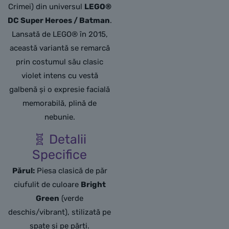
Crimei) din universul
LEGO®
DC Super Heroes / Batman
.
Lansată de LEGO® în 2015,
această variantă se remarcă
prin costumul său clasic
violet intens cu vestă
galbenă și o expresie facială
memorabilă, plină de
nebunie.
🧬 Detalii
Specifice
Părul:
Piesa clasică de păr
ciufulit de culoare
Bright
Green
(verde
deschis/vibrant), stilizată pe
spate și pe părți.