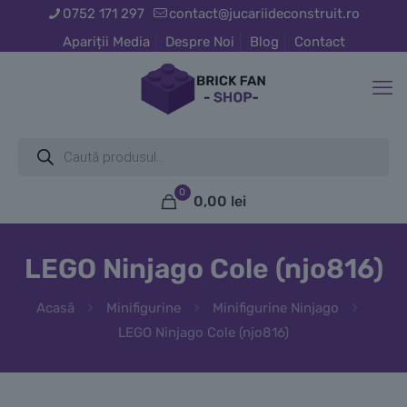
0752 171 297
contact@jucariideconstruit.ro
Apariții Media
Despre Noi
Blog
Contact
Products
search
0
0,00
lei
LEGO Ninjago Cole (njo816)
Acasă
Minifigurine
Minifigurine Ninjago
LEGO Ninjago Cole (njo816)