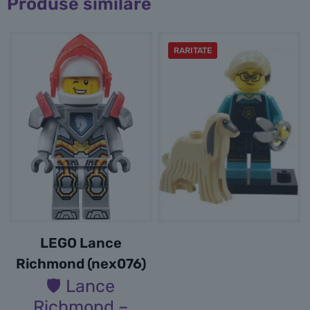
Produse similare
RARITATE
LEGO Lance
Richmond (nex076)
🛡️ Lance
Richmond –