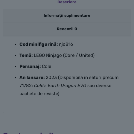
Descriere
Informații suplimentare
Recenzii
0
Cod minifigurină:
njo816
Temă:
LEGO Ninjago (Core / United)
Personaj:
Cole
An lansare:
2023 (Disponibilă în seturi precum
71782:
Cole’s Earth Dragon EVO
sau diverse
pachete de reviste)