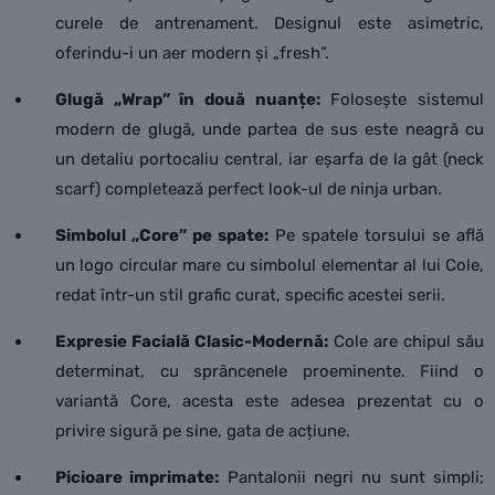
curele de antrenament. Designul este asimetric,
oferindu-i un aer modern și „fresh”.
Glugă „Wrap” în două nuanțe:
Folosește sistemul
modern de glugă, unde partea de sus este neagră cu
un detaliu portocaliu central, iar eșarfa de la gât (neck
scarf) completează perfect look-ul de ninja urban.
Simbolul „Core” pe spate:
Pe spatele torsului se află
un logo circular mare cu simbolul elementar al lui Cole,
redat într-un stil grafic curat, specific acestei serii.
Expresie Facială Clasic-Modernă:
Cole are chipul său
determinat, cu sprâncenele proeminente. Fiind o
variantă Core, acesta este adesea prezentat cu o
privire sigură pe sine, gata de acțiune.
Picioare imprimate:
Pantalonii negri nu sunt simpli;