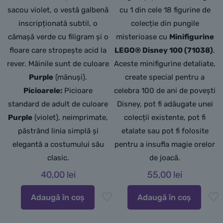
sacou violet, o vestă galbenă
cu 1 din cele 18 figurine de
inscripționată subtil, o
colecție din pungile
cămașă verde cu filigram și o
misterioase cu
Minifigurine
floare care stropește acid la
LEGO® Disney 100 (71038)
.
rever. Mâinile sunt de culoare
Aceste minifigurine detaliate,
Purple
(mănuși).
create special pentru a
Picioarele:
Picioare
celebra 100 de ani de povești
standard de adult de culoare
Disney,
pot fi adăugate unei
Purple
(violet), neimprimate,
colecții existente,
pot fi
păstrând linia simplă și
etalate sau pot fi folosite
elegantă a costumului său
pentru a insufla magie orelor
clasic.
de joacă.
40,00
lei
55,00
lei
Adaugă în coș
Adaugă în coș