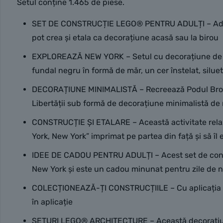
Setul conține 1.465 de piese.
SET DE CONSTRUCȚIE LEGO® PENTRU ADULȚI – Adulții 
pot crea și etala ca decorațiune acasă sau la birou
EXPLOREAZĂ NEW YORK – Setul cu decorațiune de int
fundal negru în formă de măr, un cer înstelat, siluet
DECORAȚIUNE MINIMALISTĂ – Recreează Podul Brookl
Libertății sub formă de decorațiune minimalistă de 
CONSTRUCȚIE ȘI ETALARE – Această activitate relaxa
York, New York” imprimat pe partea din față și să îl e
IDEE DE CADOU PENTRU ADULȚI – Acest set de construc
New York și este un cadou minunat pentru zile de n
COLECȚIONEAZĂ-ȚI CONSTRUCȚIILE – Cu aplicația LEGO®
în aplicație
SETURI LEGO® ARCHITECTURE – Această decorațiune de