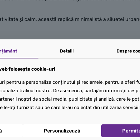
e
tivitate și calm, această replică minimalistă a siluetei urb
mțământ
Detalii
Despre coo
eb folosește cookie-uri
ri pentru a personaliza conținutul și reclamele, pentru a oferi fu
a analiza traficul nostru. De asemenea, partajăm informații despre
rtenerii noștri de social media, publicitate și analiză, care le po
e le-ați furnizat sau pe care le-au colectat din utilizarea serviciil
ă
Personalizează
Permit