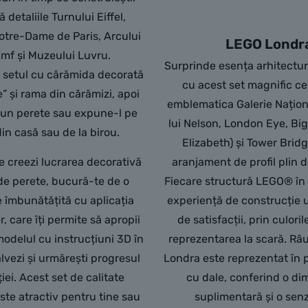
detaliile Turnului Eiffel,
otre-Dame de Paris, Arcului
LEGO Londr
umf și Muzeului Luvru.
Surprinde esența arhitectur
setul cu cărămida decorată
cu acest set magnific c
e” și rama din cărămizi, apoi
emblematica Galerie Națion
 un perete sau expune-l pe
lui Nelson, London Eye, Bi
din casă sau de la birou.
Elizabeth) și Tower Bridg
 creezi lucrarea decorativă
aranjament de profil plin d
de perete, bucură-te de o
Fiecare structură LEGO® în 
 îmbunătățită cu aplicația
experiență de construcție u
, care îți permite să apropii
de satisfacții, prin culorile
 modelul cu instrucțiuni 3D în
reprezentarea la scară. Râ
alvezi și urmărești progresul
Londra este reprezentat în 
iei. Acest set de calitate
cu dale, conferind o d
ste atractiv pentru tine sau
suplimentară și o sen