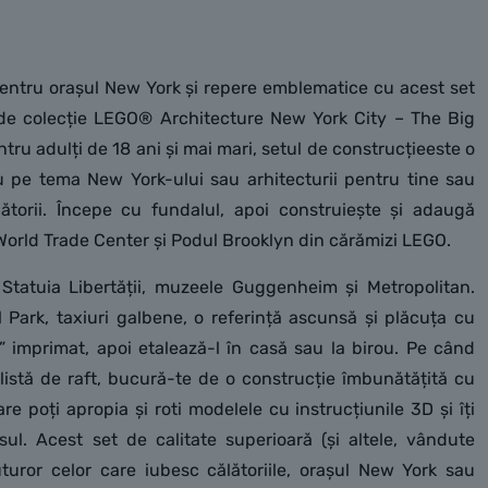
entru orașul New York și repere emblematice cu acest set
 de colecție LEGO® Architecture New York City – The Big
ru adulți de 18 ani și mai mari, setul de construcțieeste o
 pe tema New York-ului sau arhitecturii pentru tine sau
lătorii. Începe cu fundalul, apoi construiește și adaugă
World Trade Center și Podul Brooklyn din cărămizi LEGO.
 Statuia Libertății, muzeele Guggenheim și Metropolitan.
l Park, taxiuri galbene, o referință ascunsă și plăcuța cu
 imprimat, apoi etalează-l în casă sau la birou. Pe când
istă de raft, bucură-te de o construcție îmbunătățită cu
re poți apropia și roti modelele cu instrucțiunile 3D și îți
sul. Acest set de calitate superioară (și altele, vândute
uturor celor care iubesc călătoriile, orașul New York sau