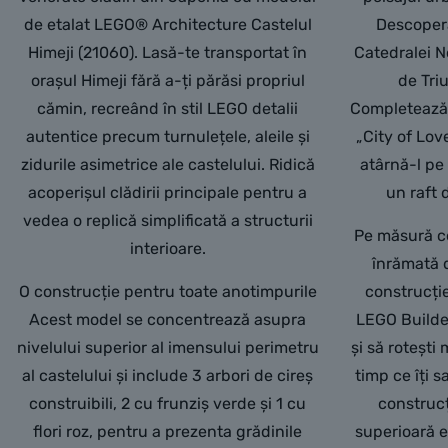
de etalat LEGO® Architecture Castelul
Descoperă 
Himeji (21060). Lasă-te transportat în
Catedralei N
orașul Himeji fără a-ți părăsi propriul
de Tri
cămin, recreând în stil LEGO detalii
Completează 
autentice precum turnulețele, aleile și
„City of Lov
zidurile asimetrice ale castelului. Ridică
atârnă-l pe
acoperișul clădirii principale pentru a
un raft 
vedea o replică simplificată a structurii
Pe măsură ce
interioare.
înrămată 
O construcție pentru toate anotimpurile
construcție
Acest model se concentrează asupra
LEGO Builder
nivelului superior al imensului perimetru
și să rotești
al castelului și include 3 arbori de cireș
timp ce îți s
construibili, 2 cu frunziș verde și 1 cu
construcț
flori roz, pentru a prezenta grădinile
superioară e