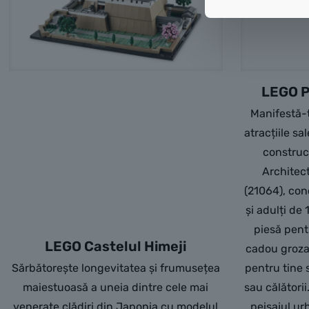
LEGO Pa
Manifestă-ț
atracțiile s
construc
Architect
(21064), con
și adulți de 
piesă pent
LEGO Castelul Himeji
cadou groza
Sărbătorește longevitatea și frumusețea
pentru tine 
maiestuoasă a uneia dintre cele mai
sau călătorii
venerate clădiri din Japonia cu modelul
peisajul ur