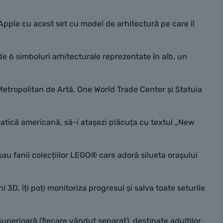
ple cu acest set cu model de arhitectură pe care îl
6 simboluri arhitecturale reprezentate în alb, un
ropolitan de Artă, One World Trade Center și Statuia
atică americană, să-i atașezi plăcuța cu textul „New
au fanii colecțiilor LEGO® care adoră silueta orașului
D, îți poți monitoriza progresul și salva toate seturile
erioară (fiecare vândut separat), destinate adulților