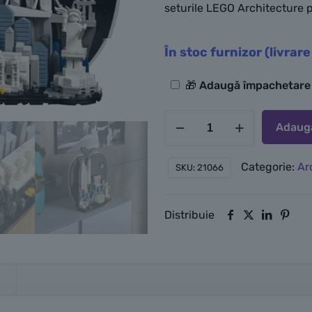
seturile LEGO Architecture p
În stoc furnizor (livrare
Opțiuni
🎁 Adaugă împachetar
suplimentare
Cantitate
Adaugă
LEGO
New
Categorie:
Ar
SKU:
21066
York
City
Distribuie
–
The
Big
Apple