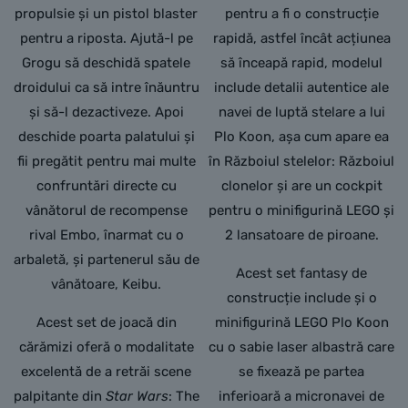
propulsie și un pistol blaster
pentru a fi o construcție
pentru a riposta. Ajută-l pe
rapidă, astfel încât acțiunea
Grogu să deschidă spatele
să înceapă rapid, modelul
droidului ca să intre înăuntru
include detalii autentice ale
și să-l dezactiveze. Apoi
navei de luptă stelare a lui
deschide poarta palatului și
Plo Koon, așa cum apare ea
fii pregătit pentru mai multe
în Războiul stelelor: Războiul
confruntări directe cu
clonelor și are un cockpit
vânătorul de recompense
pentru o minifigurină LEGO și
rival Embo, înarmat cu o
2 lansatoare de piroane.
arbaletă, și partenerul său de
Acest set fantasy de
vânătoare, Keibu.
construcție include și o
Acest set de joacă din
minifigurină LEGO Plo Koon
cărămizi oferă o modalitate
cu o sabie laser albastră care
excelentă de a retrăi scene
se fixează pe partea
palpitante din
Star Wars
: The
inferioară a micronavei de