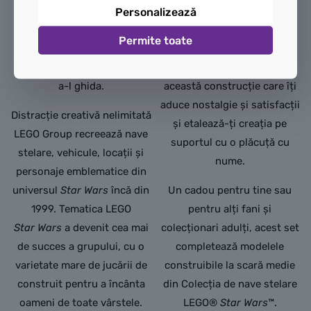
fără experiență LEGO? Nicio
Personalizează
palpitantă din Războiul
problemă. Setul conține
stelelor: Imperiul
Permite toate
instrucțiuni de construcție
contraatacă. Bucură-te de
ilustrate pas cu pas pentru
timp de calitate realizând
a-l ghida.
această construcție care îți
aduce nostalgie și satisfacții
Distracție creativă nelimitată
și etalează-ți creația pe
LEGO Group recreează nave
suportul cu o plăcuță cu
stelare, vehicule, locații și
nume.
personaje emblematice din
universul
Star Wars
încă din
Un cadou pentru tine sau
1999. Tematica LEGO
pentru alți fani și
Star Wars
a devenit cea mai
colecționari adulți, acest set
de succes a grupului, cu o
completează modelele
varietate mare de jucării de
construibile la scară medie
construit pentru a încânta
din Colecția de nave stelare
oameni de toate vârstele.
LEGO®
Star Wars
™.