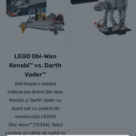
LEGO Obi-Wan
Kenobi™ vs. Darth
Vader™
Retrăiește o bătălie
înflăcărată dintre Obi-Wan
Kenobi și Darth Vader cu
acest set cu jucărie de
construcție LEGO®
Star Wars
™ (75334). Setul
conține un câmp de luptă cu