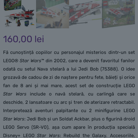
160,00
lei
Fă cunoștință copiilor cu personajul misterios dintr-un set
LEGO®
Star Wars
™ din 2002, care a devenit favoritul fanilor
odată cu setul Nava stelară a lui Jedi Bob (75388). O idee
grozavă de cadou de zi de naștere pentru fete, băieți și orice
fan de 8 ani și mai mare, acest set de construcție LEGO
Star Wars
include o navă stelară, cu carlingă care se
deschide, 2 lansatoare cu arc și tren de aterizare retractabil.
Interpretează aventuri palpitante cu 2 minifigurine LEGO
Star Wars
: Jedi Bob și un Soldat Ackbar, plus o figurină droid
LEGO Servo (SR-V0), așa cum apare în producția specială
Disney+ LEGO
Star Wars
: Rebuild the Galaxy. Accesoriile,