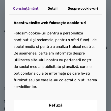
2 platforme rotative, o
LEGO AT-AT™
Consimțământ
Detalii
Despre cookie-uri
funcție de apariție a focului
Adu intensitatea Bătăliei de
care desparte câmpul de
pe Hoth în casa ta cu acest
Acest website web folosește cookie-uri
luptă și un cărucior de mină
set dinamic de construcție
care poate fi răsturnat. Setul
Folosim cookie-uri pentru a personaliza
cu un AT-AT pentru adulți
include și 4 minifigurine
conținutul și reclamele, pentru a oferi funcții de
(75440). Recreează detaliile
LEGO: Obi-Wan Kenobi și
social media și pentru a analiza traficul nostru.
autentice ale emblematicului
Darth Vader, fiecare cu săbii
De asemenea, partajăm informații despre
vehicul walker AT-AT, așa
laser, Tala Durith și droidul
utilizarea site-ului nostru cu partenerii noștri
cum apare el în rândul
NED-B, pentru a imagina
de social media, publicitate și analiză, care le
forțelor terestre ale
scene din
Star Wars
: Obi-
pot combina cu alte informații pe care le-ați
Imperiului Galactic. Adaugă
Wan Kenobi.
furnizat sau pe care le-au colectat din utilizarea
un snowspeeder al Alianței
serviciilor lor.
Cadou
Star Wars
unic pentru
Rebelilor în zbor, care își
copii de 8 ani și mai mari
înfășoară cablul de tractare
Te gândești să cumperi acest
în jurul picioarelor AT-AT-
Refuză
set pentru un fan
Star Wars
™
ului, la fel ca în scena