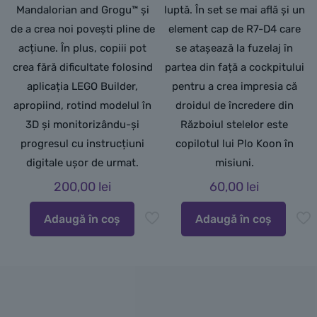
Mandalorian and Grogu™ și
luptă. În set se mai află și un
de a crea noi povești pline de
element cap de R7-D4 care
acțiune. În plus, copiii pot
se atașează la fuzelaj în
crea fără dificultate folosind
partea din față a cockpitului
aplicația LEGO Builder,
pentru a crea impresia că
apropiind, rotind modelul în
droidul de încredere din
3D și monitorizându-și
Războiul stelelor este
progresul cu instrucțiuni
copilotul lui Plo Koon în
digitale ușor de urmat.
misiuni.
200,00
lei
60,00
lei
Adaugă în coș
Adaugă în coș