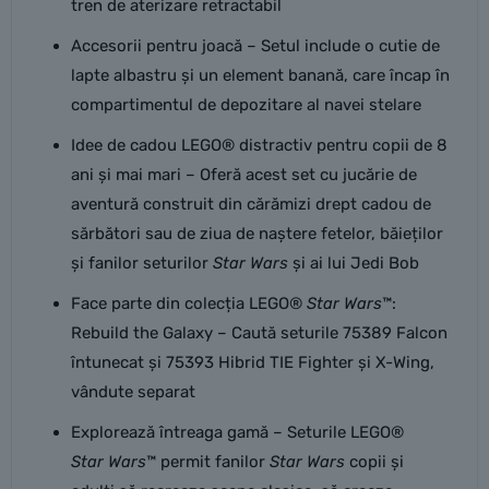
tren de aterizare retractabil
Accesorii pentru joacă – Setul include o cutie de
lapte albastru și un element banană, care încap în
compartimentul de depozitare al navei stelare
Idee de cadou LEGO® distractiv pentru copii de 8
ani și mai mari – Oferă acest set cu jucărie de
aventură construit din cărămizi drept cadou de
sărbători sau de ziua de naștere fetelor, băieților
și fanilor seturilor
Star Wars
și ai lui Jedi Bob
Face parte din colecția LEGO®
Star Wars
™:
Rebuild the Galaxy – Caută seturile 75389 Falcon
întunecat și 75393 Hibrid TIE Fighter și X-Wing,
vândute separat
Explorează întreaga gamă – Seturile LEGO®
Star Wars
™ permit fanilor
Star Wars
copii și