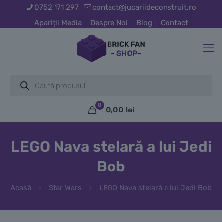
0752 171 297
contact@jucariideconstruit.ro
Apariții Media
Despre Noi
Blog
Contact
Products
search
0
0,00
lei
LEGO Nava stelară a lui Jedi
Bob
Acasă
Star Wars
LEGO Nava stelară a lui Jedi Bob