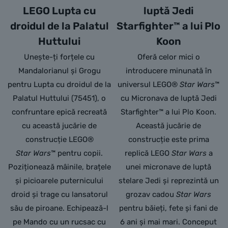
LEGO Lupta cu
luptă Jedi
droidul de la Palatul
Starfighter™ a lui Plo
Huttului
Koon
Unește-ți forțele cu
Oferă celor mici o
Mandalorianul și Grogu
introducere minunată în
pentru Lupta cu droidul de la
universul LEGO®
Star Wars
™
Palatul Huttului (75451), o
cu Micronava de luptă Jedi
confruntare epică recreată
Starfighter™ a lui Plo Koon.
cu această jucărie de
Această jucărie de
construcție LEGO®
construcție este prima
Star Wars
™ pentru copii.
replică LEGO
Star Wars
a
Poziționează mâinile, brațele
unei micronave de luptă
și picioarele puternicului
stelare Jedi și reprezintă un
droid și trage cu lansatorul
grozav cadou
Star Wars
său de piroane. Echipează-l
pentru băieți, fete și fani de
pe Mando cu un rucsac cu
6 ani și mai mari. Conceput