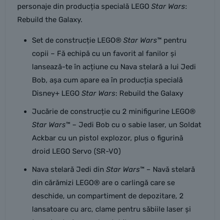
personaje din producția specială LEGO
Star Wars
:
Rebuild the Galaxy.
Set de construcție LEGO®
Star Wars
™ pentru
copii – Fă echipă cu un favorit al fanilor și
lansează-te în acțiune cu Nava stelară a lui Jedi
Bob, așa cum apare ea în producția specială
Disney+ LEGO
Star Wars
: Rebuild the Galaxy
Jucărie de construcție cu 2 minifigurine LEGO®
Star Wars
™ – Jedi Bob cu o sabie laser, un Soldat
Ackbar cu un pistol explozor, plus o figurină
droid LEGO Servo (SR-V0)
Nava stelară Jedi din
Star Wars
™ – Navă stelară
din cărămizi LEGO® are o carlingă care se
deschide, un compartiment de depozitare, 2
lansatoare cu arc, clame pentru săbiile laser și