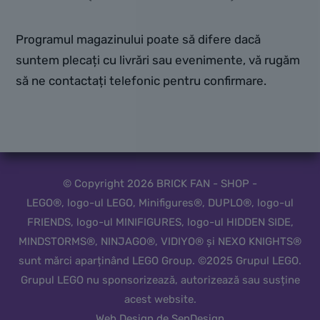
Programul magazinului poate să difere dacă
suntem plecați cu livrări sau evenimente, vă rugăm
să ne contactați telefonic pentru confirmare.
© Copyright 2026 BRICK FAN - SHOP -
LEGO®, logo-ul LEGO, Minifigures®, DUPLO®, logo-ul
FRIENDS, logo-ul MINIFIGURES, logo-ul HIDDEN SIDE,
MINDSTORMS®, NINJAGO®, VIDIYO® și NEXO KNIGHTS®
sunt mărci aparținând LEGO Group. ©2025 Grupul LEGO.
Grupul LEGO nu sponsorizează, autorizează sau susține
acest website.
Web Design de SenDesign