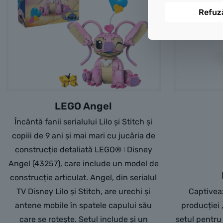
Refuz
LEGO Angel
Încântă fanii serialului Lilo și Stitch și
copiii de 9 ani și mai mari cu jucăria de
construcție detaliată LEGO® ǀ Disney
Angel (43257), care include un model de
construcție articulat. Angel, din serialul
TV Disney Lilo și Stitch, are urechi și
Captiveaz
antene mobile în spatele capului său
producției „
care se rotește. Setul include și un
setul pentru 