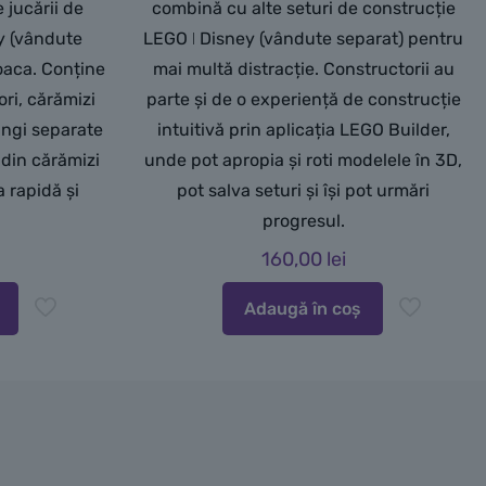
 jucării de
combină cu alte seturi de construcție
y (vândute
LEGO ǀ Disney (vândute separat) pentru
oaca. Conține
mai multă distracție. Constructorii au
ori, cărămizi
parte și de o experiență de construcție
ungi separate
intuitivă prin aplicația LEGO Builder,
 din cărămizi
unde pot apropia și roti modelele în 3D,
 rapidă și
pot salva seturi și își pot urmări
progresul.
160,00
lei
Adaugă în coș