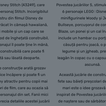
sney Stitch (43249), care
Povestea jucăriilor 5, stimu
ersonaj Stitch. Incorigibilul
6 personaje LEGO ǀ Disney
stru din filmul Disney de
minifigurinele Woody și Je
răcat în cămașă hawaiiană,
Bullseye, porcușorul de co
i mobile și un cap care se
Blaze, un ponei și un cal în
cod de înghețată construibil,
include un hambar cu porți
onajul îl poate ține în mână,
căsuță pentru joacă, o 
e construibilă care poate fi
legume și un jgheab, pr
ă sau lăsată deoparte.
leagăn în copac cu o capsu
ascunsă.
de construcție arată grozav
rice încăpere și poate fi un
Această jucărie de constr
y atractiv pentru copii mai
fete sau băieți preșcolari d
ori de film, care au ocazia să
mari este o idee grozav
rsonajul din set. Fanii mici
inspirat de Povestea jucăriil
recia detaliile acestei jucării
de naștere sau de sărbător