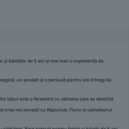
 băieților de 5 ani și mai mari o experiență de
agică, un șevalet și o pensulă pentru ore întregi de
tre laturi este o fereastră cu obloane care se deschid
t crea noi povești cu Rapunzel, Flynn și cameleonul
bători, fiind potrivit pentru fetele și băieții de 5 ani