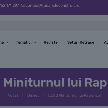
752 171 297
contact@jucariideconstruit.ro
ine
Tematici
Reviste
Seturi Retrase
Ac
Miniturnul lui Ra
Acasă
Disney
LEGO Miniturnul lui Rapunzel