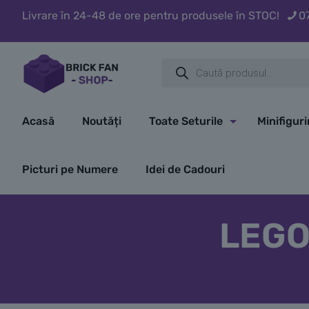
Livrare în 24-48 de ore pentru produsele în STOC!
0
Products
search
Acasă
Noutăți
Toate Seturile
Minifigur
Picturi pe Numere
Idei de Cadouri
LEGO 