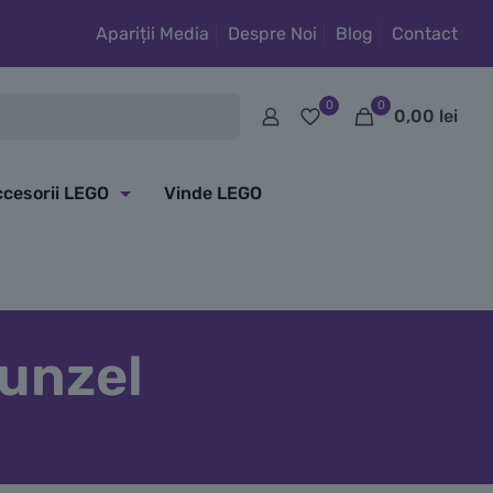
Apariții Media
Despre Noi
Blog
Contact
0
0
0,00
lei
cesorii LEGO
Vinde LEGO
punzel