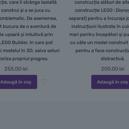
ie, care îi strânge laolaltă
construcția alături de alte
 construi și a se juca cu
construcție LEGO ǀ Disne
 emblematic. De asemenea,
separat) pentru a încuraja j
ot bucura de o aventură de
instrucțiuni ilustrate în cul
e ușoară și intuitivă prin
mari pentru începători și p
 LEGO Builder, în care pot
cu câte un model construit
ti modelul în 3D, salva seturi
pentru a face construcția
toriza propriul progres.
distractivă.
255,00
lei
200,00
lei
Adaugă în coș
Adaugă în coș