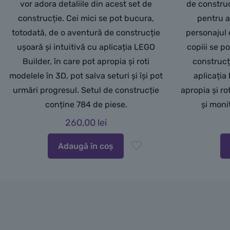
vor adora detaliile din acest set de
de construcț
construcție. Cei mici se pot bucura,
pentru a
totodată, de o aventură de construcție
personajul
ușoară și intuitivă cu aplicația LEGO
copiii se p
Builder, în care pot apropia și roti
construcți
modelele în 3D, pot salva seturi și își pot
aplicația
urmări progresul. Setul de construcție
apropia și ro
conține 784 de piese.
și moni
260,00
lei
Adaugă în coș