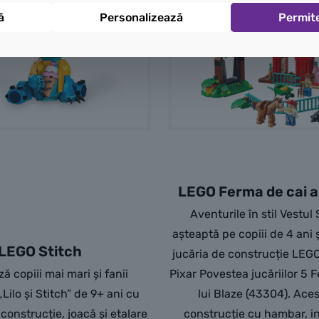
ă
Personalizează
Permit
LEGO Ferma de cai a 
Aventurile în stil Vestul 
așteaptă pe copiii de 4 ani 
LEGO Stitch
jucăria de construcție LEGO
ă copiii mai mari și fanii
Pixar Povestea jucăriilor 5 
Lilo și Stitch” de 9+ ani cu
lui Blaze (43304). Aces
construcție, joacă și etalare
construcție cu hambar, i