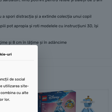
spori distracția și a extinde colecția unui copil
 pot apropia și roti modelele cu instrucțiuni 3D, își
ime și 8 cm în lățime și în adâncime
kie-uri
ncții de social
 utilizarea site-
t combina cu alte
or lor.