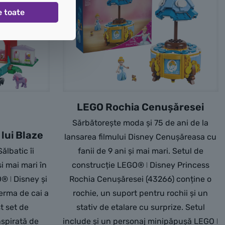
e toate
LEGO Rochia Cenușăresei
Sărbătorește moda și 75 de ani de la
lui Blaze
lansarea filmului Disney Cenușăreasa cu
Sălbatic îi
fanii de 9 ani și mai mari. Setul de
și mai mari în
construcție LEGO® ǀ Disney Princess
® ǀ Disney și
Rochia Cenușăresei (43266) conține o
Ferma de cai a
rochie, un suport pentru rochii și un
t set de
stativ de etalare cu surprize. Setul
nspirată de
include și un personaj minipăpușă LEGO ǀ