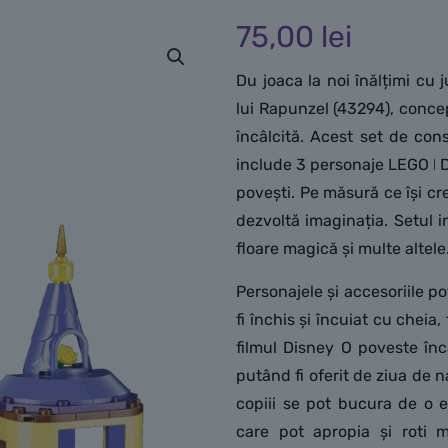
75,00
lei
Du joaca la noi înălțimi cu
lui Rapunzel (43294), concep
încâlcită. Acest set de con
include 3 personaje LEGO ǀ D
povești. Pe măsură ce își cre
dezvoltă imaginația. Setul i
floare magică și multe altele
Personajele și accesoriile po
fi închis și încuiat cu cheia, 
filmul Disney O poveste înc
putând fi oferit de ziua de 
copiii se pot bucura de o e
care pot apropia și roti m