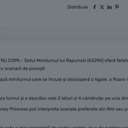
Distribuie
II – Setul Miniturnul lui Rapunzel (43294) oferă fetelor și
ru scenarii de povești
miniturnul care se încuie și descoperă o tigaie, o floare m
 turnul și a dezvălui cele 2 laturi și 4 cămăruțe; pe una din
y Princess pot interpreta scenele preferate din film sau po
ste o idee excelentă de cadou pentru ziua de naștere sau săr