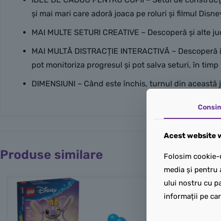
și mai mari care adoră joaca pe roluri și filmul Disn
MAI MULTE SETURI CREATIVE – Descoperă și alte jucăr
MAI MULTĂ DISTRACȚIE INTERACTIVĂ – Descoperă instru
pot monitoriza progresul și pot salva seturi, în timp 
DIMENSIUNI – Când este închis, turnul din această j
Consi
Acest website w
Produse similare
Folosim cookie-u
media și pentru 
ului nostru cu pa
informații pe car