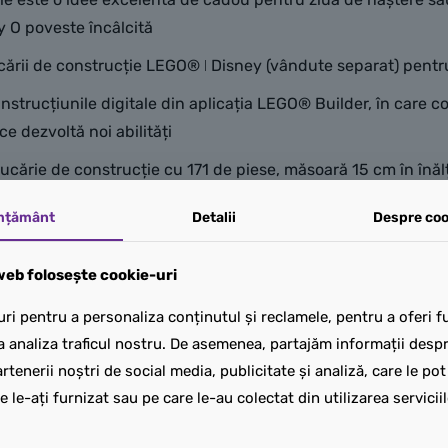
ey O poveste încâlcită
ii de construcție LEGO® ǀ Disney (vândute separat) pentru a 
cțiunile digitale din aplicația LEGO® Builder, în care copiii
ce dezvoltă noi abilități
ucărie de construcție cu 171 de piese, măsoară 15 cm în înălț
mțământ
Detalii
Despre coo
eb folosește cookie-uri
ri pentru a personaliza conținutul și reclamele, pentru a oferi fu
a analiza traficul nostru. De asemenea, partajăm informații despre
rtenerii noștri de social media, publicitate și analiză, care le po
e le-ați furnizat sau pe care le-au colectat din utilizarea serviciil