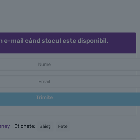
n e-mail când stocul este disponibil.
Trimite
sney
Etichete:
Băieți
Fete