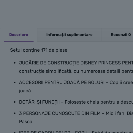
Descriere
Informații suplimentare
Recenzii
0
Setul conține 171 de piese.
JUCĂRIE DE CONSTRUCȚIE DISNEY PRINCESS PENTRU COP
construcție simplificată, cu numeroase detalii pent
ACCESORII PENTRU JOACĂ PE ROLURI – Copiii creează 
joacă
DOTĂRI ȘI FUNCȚII – Folosește cheia pentru a descuia
3 PERSONAJE CUNOSCUTE DIN FILM – Micii fani Disne
Pascal
IDEE DE CADOU PENTRU COPII – Setul de construcție e