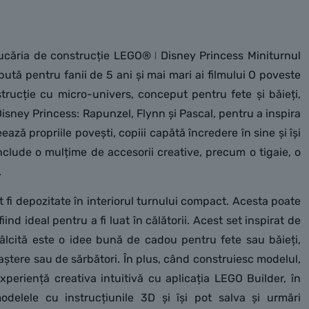
 jucăria de construcție LEGO® ǀ Disney Princess Miniturnul
ută pentru fanii de 5 ani și mai mari ai filmului O poveste
strucție cu micro-univers, conceput pentru fete și băieți,
isney Princess: Rapunzel, Flynn și Pascal, pentru a inspira
ează propriile povești, copiii capătă încredere în sine și își
nclude o mulțime de accesorii creative, precum o tigaie, o
.
t fi depozitate în interiorul turnului compact. Acesta poate
fiind ideal pentru a fi luat în călătorii. Acest set inspirat de
âlcită este o idee bună de cadou pentru fete sau băieți,
naștere sau de sărbători. În plus, când construiesc modelul,
xperiență creativa intuitivă cu aplicația LEGO Builder, în
odelele cu instrucțiunile 3D și își pot salva și urmări