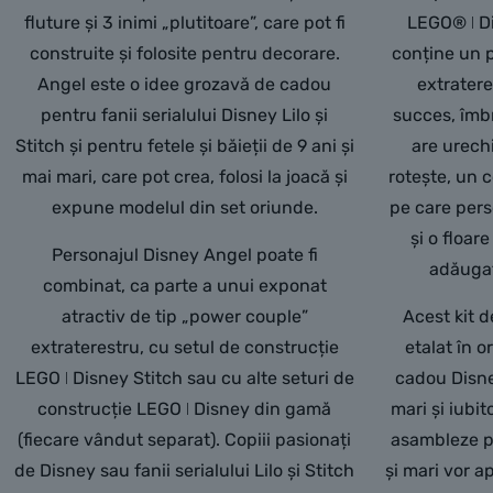
fluture și 3 inimi „plutitoare”, care pot fi
LEGO® ǀ Di
construite și folosite pentru decorare.
conține un p
Angel este o idee grozavă de cadou
extratere
pentru fanii serialului Disney Lilo și
succes, îmb
Stitch și pentru fetele și băieții de 9 ani și
are urech
mai mari, care pot crea, folosi la joacă și
rotește, un 
expune modelul din set oriunde.
pe care pers
și o floar
Personajul Disney Angel poate fi
adăugat
combinat, ca parte a unui exponat
atractiv de tip „power couple”
Acest kit 
extraterestru, cu setul de construcție
etalat în o
LEGO ǀ Disney Stitch sau cu alte seturi de
cadou Disne
construcție LEGO ǀ Disney din gamă
mari și iubit
(fiecare vândut separat). Copiii pasionați
asambleze pe
de Disney sau fanii serialului Lilo și Stitch
și mari vor ap