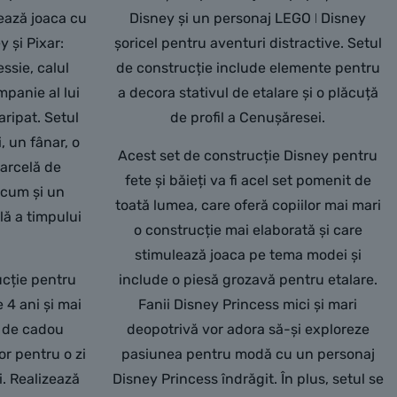
lează joaca cu
Disney și un personaj LEGO ǀ Disney
 și Pixar:
șoricel pentru aventuri distractive. Setul
ssie, calul
de construcție include elemente pentru
mpanie al lui
a decora stativul de etalare și o plăcuță
aripat. Setul
de profil a Cenușăresei.
, un fânar, o
Acest set de construcție Disney pentru
parcelă de
fete și băieți va fi acel set pomenit de
ecum și un
toată lumea, care oferă copiilor mai mari
lă a timpului
o construcție mai elaborată și care
stimulează joaca pe tema modei și
ucție pentru
include o piesă grozavă pentru etalare.
e 4 ani și mai
Fanii Disney Princess mici și mari
ă de cadou
deopotrivă vor adora să-și exploreze
or pentru o zi
pasiunea pentru modă cu un personaj
i. Realizează
Disney Princess îndrăgit. În plus, setul se