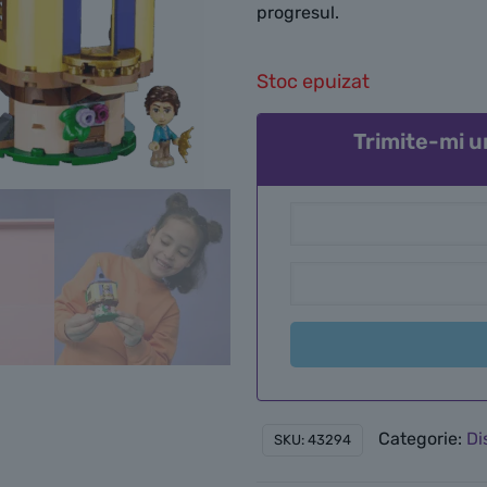
progresul.
Stoc epuizat
Trimite-mi u
Categorie:
Di
SKU:
43294