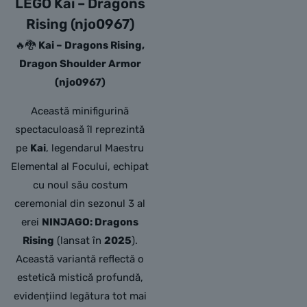
LEGO Kai – Dragons
Rising (njo0967)
🔥🐉
Kai – Dragons Rising,
Dragon Shoulder Armor
(njo0967)
Această minifigurină
spectaculoasă îl reprezintă
pe
Kai
,
legendarul Maestru
Elemental al Focului,
echipat
cu noul său costum
ceremonial din sezonul 3 al
erei
NINJAGO: Dragons
Rising
(lansat în
2025
).
Această variantă reflectă o
estetică mistică profundă,
evidențiind legătura tot mai