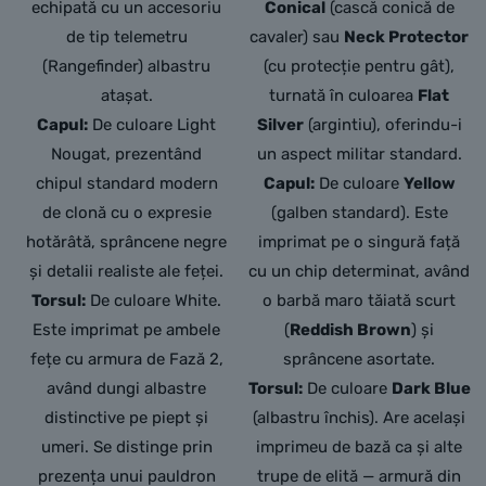
echipată cu un accesoriu
Conical
(cască conică de
de tip telemetru
cavaler) sau
Neck Protector
(Rangefinder) albastru
(cu protecție pentru gât),
atașat.
turnată în culoarea
Flat
Capul:
De culoare Light
Silver
(argintiu), oferindu-i
Nougat, prezentând
un aspect militar standard.
chipul standard modern
Capul:
De culoare
Yellow
de clonă cu o expresie
(galben standard). Este
hotărâtă, sprâncene negre
imprimat pe o singură față
și detalii realiste ale feței.
cu un chip determinat, având
Torsul:
De culoare White.
o barbă maro tăiată scurt
Este imprimat pe ambele
(
Reddish Brown
) și
fețe cu armura de Fază 2,
sprâncene asortate.
având dungi albastre
Torsul:
De culoare
Dark Blue
distinctive pe piept și
(albastru închis). Are același
umeri. Se distinge prin
imprimeu de bază ca și alte
prezența unui pauldron
trupe de elită — armură din