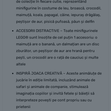
de colecție în fiecare cutie, reprezentând
minifigurine în costume de leu, broască, crocodil,
maimuță, koala, papagal, câine, iepuraș drăgălaș,
peștișor de aur, pisică pufoasă, păun și delfin
ACCESORII DISTRACTIVE – Toate minifigurinele
LEGO® sunt însoțite de cel puțin 1 accesoriu: o
maimuță are o banană, un dalmațian are un disc
zburător, un peștișor de aur are hrană pentru
pești, un crocodil are o rață de cauciuc și multe
altele
INSPIRĂ JOACA CREATIVĂ – Aceste animăluțe de
jucărie în ediție limitată, incluzând animale de
safari și animale de companie, stimulează
imaginația copiilor și invită fetele și băieții să
interpreteze povești pe cont propriu sau cu
prietenii