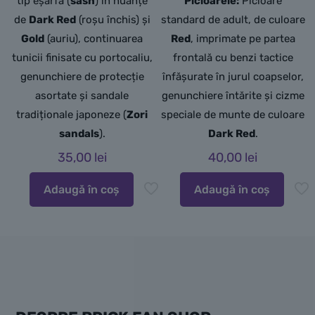
tip eșarfă (
sash
) în nuanțe
Picioarele:
Picioare
de
Dark Red
(roșu închis) și
standard de adult, de culoare
Gold
(auriu),
continuarea
Red
, imprimate pe partea
tunicii finisate cu portocaliu,
frontală cu benzi tactice
genunchiere de protecție
înfășurate în jurul coapselor,
asortate și sandale
genunchiere întărite și cizme
tradiționale japoneze (
Zori
speciale de munte de culoare
sandals
).
Dark Red
.
35,00
lei
40,00
lei
Adaugă în coș
Adaugă în coș