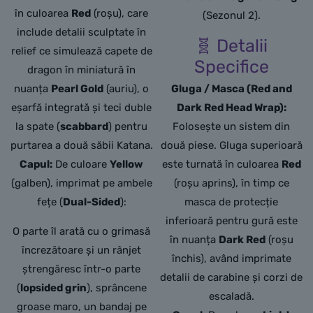
în culoarea
Red
(roșu),
care
(Sezonul 2).
include detalii sculptate în
🧬 Detalii
relief ce simulează capete de
Specifice
dragon în miniatură în
nuanța
Pearl Gold
(auriu),
o
Gluga / Masca (Red and
eșarfă integrată și teci duble
Dark Red Head Wrap):
la spate (
scabbard
) pentru
Folosește un sistem din
purtarea a două săbii Katana.
două piese. Gluga superioară
Capul:
De culoare
Yellow
este turnată în culoarea
Red
(galben),
imprimat pe ambele
(roșu aprins), în timp ce
fețe (
Dual-Sided
):
masca de protecție
inferioară pentru gură este
O parte îl arată cu o grimasă
în nuanța
Dark Red
(roșu
încrezătoare și un rânjet
închis), având imprimate
ștrengăresc într-o parte
detalii de carabine și corzi de
(
lopsided grin
),
sprâncene
escaladă.
groase maro,
un bandaj pe