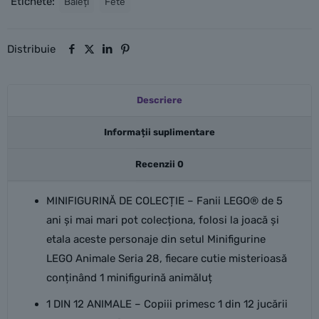
Etichete:
Băieți
Fete
28:
Animale
Distribuie
Descriere
Informații suplimentare
Recenzii
0
MINIFIGURINĂ DE COLECȚIE – Fanii LEGO® de 5
ani și mai mari pot colecționa, folosi la joacă și
etala aceste personaje din setul Minifigurine
LEGO Animale Seria 28, fiecare cutie misterioasă
conținând 1 minifigurină animăluț
1 DIN 12 ANIMALE – Copiii primesc 1 din 12 jucării