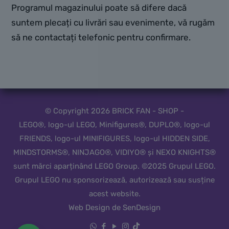
Programul magazinului poate să difere dacă
suntem plecați cu livrări sau evenimente, vă rugăm
să ne contactați telefonic pentru confirmare.
© Copyright 2026 BRICK FAN - SHOP -
LEGO®, logo-ul LEGO, Minifigures®, DUPLO®, logo-ul
FRIENDS, logo-ul MINIFIGURES, logo-ul HIDDEN SIDE,
MINDSTORMS®, NINJAGO®, VIDIYO® și NEXO KNIGHTS®
sunt mărci aparținând LEGO Group. ©2025 Grupul LEGO.
Grupul LEGO nu sponsorizează, autorizează sau susține
acest website.
Web Design de SenDesign