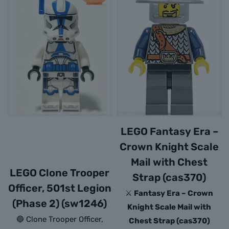
LEGO Fantasy Era –
Crown Knight Scale
Mail with Chest
LEGO Clone Trooper
Strap (cas370)
Officer, 501st Legion
⚔️
Fantasy Era – Crown
(Phase 2) (sw1246)
Knight Scale Mail with
🔵 Clone Trooper Officer,
Chest Strap (cas370)