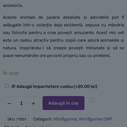
accesoriu.
Aceste animale de jucărie detaliate și adorabile pot fi
adăugate într-o colecție deja existentă, expuse cu mândrie
sau folosite pentru a crea povești amuzante. Acest mic set
este un cadou atractiv pentru copiii care adoră animalele și
natura, inspirându-i să creeze povești minunate și să se
joace nenumărate ore pe cont propriu sau cu prietenii.
În stoc
Opțiuni
🎁 Adaugă împachetare cadou
(+
20,00
lei
)
suplimentare
Cantitate
Adaugă în coș
LEGO
Minifigurina
Categorii:
Minifigurine
,
Minifigurine CMF
SKU:
71051
seria