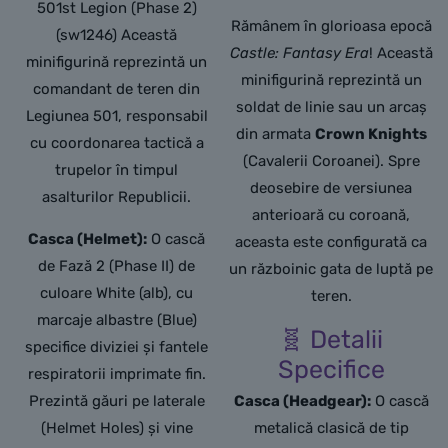
501st Legion (Phase 2)
Rămânem în glorioasa epocă
(sw1246) Această
Castle: Fantasy Era
! Această
minifigurină reprezintă un
minifigurină reprezintă un
comandant de teren din
soldat de linie sau un arcaș
Legiunea 501, responsabil
din armata
Crown Knights
cu coordonarea tactică a
(Cavalerii Coroanei). Spre
trupelor în timpul
deosebire de versiunea
asalturilor Republicii.
anterioară cu coroană,
Casca (Helmet):
O cască
aceasta este configurată ca
de Fază 2 (Phase II) de
un războinic gata de luptă pe
culoare White (alb), cu
teren.
marcaje albastre (Blue)
🧬 Detalii
specifice diviziei și fantele
Specifice
respiratorii imprimate fin.
Prezintă găuri pe laterale
Casca (Headgear):
O cască
(Helmet Holes) și vine
metalică clasică de tip