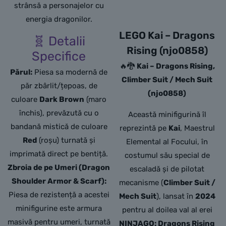
strânsă a personajelor cu
energia dragonilor.
LEGO Kai – Dragons
🧬 Detalii
Rising (njo0858)
Specifice
🔥🐉
Kai – Dragons Rising,
Părul:
Piesa sa modernă de
Climber Suit / Mech Suit
păr zbârlit/țepoas,
de
(njo0858)
culoare
Dark Brown
(maro
închis),
prevăzută cu o
Această minifigurină îl
bandană mistică de culoare
reprezintă pe
Kai
, Maestrul
Red
(roșu) turnată și
Elemental al Focului, în
imprimată direct pe bentiță.
costumul său special de
Zbroia de pe Umeri (Dragon
escaladă și de pilotat
Shoulder Armor & Scarf):
mecanisme (
Climber Suit /
Piesa de rezistență a acestei
Mech Suit
), lansat în
2024
minifigurine este armura
pentru al doilea val al erei
masivă pentru umeri,
turnată
NINJAGO: Dragons Rising