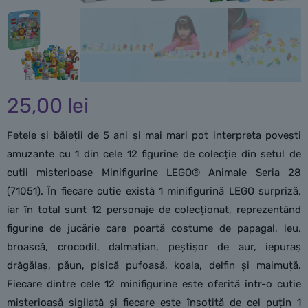
25,00
lei
Fetele și băieții de 5 ani și mai mari pot interpreta povești
amuzante cu 1 din cele 12 figurine de colecție din setul de
cutii misterioase Minifigurine LEGO® Animale Seria 28
(71051). În fiecare cutie există 1 minifigurină LEGO surpriză,
iar în total sunt 12 personaje de colecționat, reprezentând
figurine de jucărie care poartă costume de papagal, leu,
broască, crocodil, dalmațian, peștișor de aur, iepuraș
drăgălaș, păun, pisică pufoasă, koala, delfin și maimuță.
Fiecare dintre cele 12 minifigurine este oferită într-o cutie
misterioasă sigilată și fiecare este însoțită de cel puțin 1