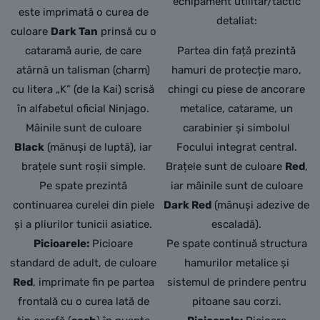
echipament utilitar/tactic
este imprimată o curea de
detaliat:
culoare
Dark Tan
prinsă cu o
cataramă aurie,
de care
Partea din față prezintă
atârnă un talisman (charm)
hamuri de protecție maro,
cu litera „K” (de la Kai) scrisă
chingi cu piese de ancorare
în alfabetul oficial Ninjago.
metalice, catarame, un
Mâinile sunt de culoare
carabinier și simbolul
Black
(mănuși de luptă),
iar
Focului integrat central.
brațele sunt roșii simple.
Brațele sunt de culoare
Red
,
Pe spate prezintă
iar mâinile sunt de culoare
continuarea curelei din piele
Dark Red
(mănuși adezive de
și a pliurilor tunicii asiatice.
escaladă).
Picioarele:
Picioare
Pe spate continuă structura
standard de adult,
de culoare
hamurilor metalice și
Red
,
imprimate fin pe partea
sistemul de prindere pentru
frontală cu o curea lată de
pitoane sau corzi.