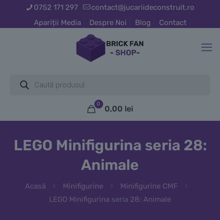
0752 171 297
contact@jucariideconstruit.ro
Apariții Media
Despre Noi
Blog
Contact
Products
search
0
0,00
lei
LEGO Minifigurina seria 28:
Animale
Acasă
Minifigurine
Minifigurine CMF
LEGO Minifigurina seria 28: Animale