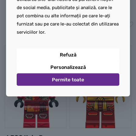
soldaților de elită.
(fără imprimeu).
de social media, publicitate și analiză, care le
40,00
lei
55,00
lei
pot combina cu alte informații pe care le-ați
furnizat sau pe care le-au colectat din utilizarea
Adaugă în coș
Adaugă în coș
serviciilor lor.
NOU
NOU
Refuză
Personalizează
Permite toate