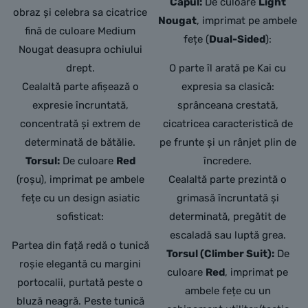
Capul:
De culoare
Light
obraz și celebra sa cicatrice
Nougat
, imprimat pe ambele
fină de culoare Medium
fețe (
Dual-Sided
):
Nougat deasupra ochiului
drept.
O parte îl arată pe Kai cu
Cealaltă parte afișează o
expresia sa clasică:
expresie încruntată,
sprânceana crestată,
concentrată și extrem de
cicatricea caracteristică de
determinată de bătălie.
pe frunte și un rânjet plin de
Torsul:
De culoare
Red
încredere.
(roșu),
imprimat pe ambele
Cealaltă parte prezintă o
fețe cu un design asiatic
grimasă încruntată și
sofisticat:
determinată, pregătit de
escaladă sau luptă grea.
Partea din față redă o tunică
Torsul (Climber Suit):
De
roșie elegantă cu margini
culoare
Red
, imprimat pe
portocalii,
purtată peste o
ambele fețe cu un
bluză neagră.
Peste tunică