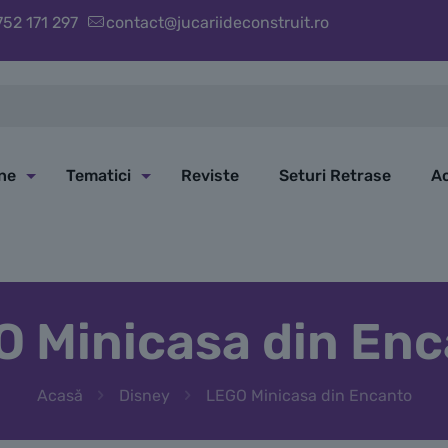
752 171 297
contact@jucariideconstruit.ro
ine
Tematici
Reviste
Seturi Retrase
Ac
 Minicasa din En
Acasă
Disney
LEGO Minicasa din Encanto