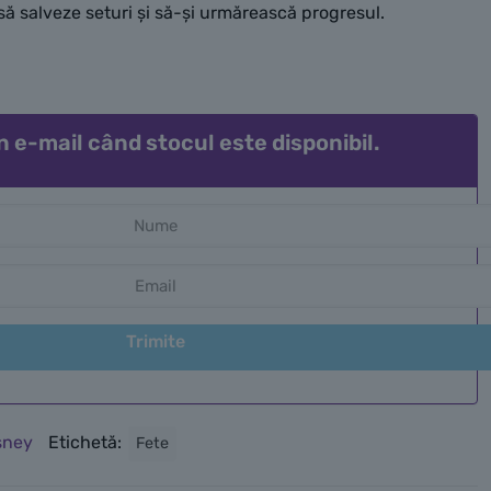
să salveze seturi și să-și urmărească progresul.
n e-mail când stocul este disponibil.
Trimite
sney
Etichetă:
Fete