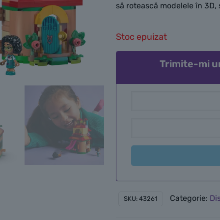
să rotească modelele în 3D, 
Stoc epuizat
Trimite-mi u
Categorie:
Di
SKU:
43261