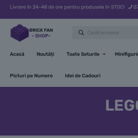
Livrare în 24-48 de ore pentru produsele în STOC!
0
Products
search
Acasă
Noutăți
Toate Seturile
Minifigur
Picturi pe Numere
Idei de Cadouri
LEGO