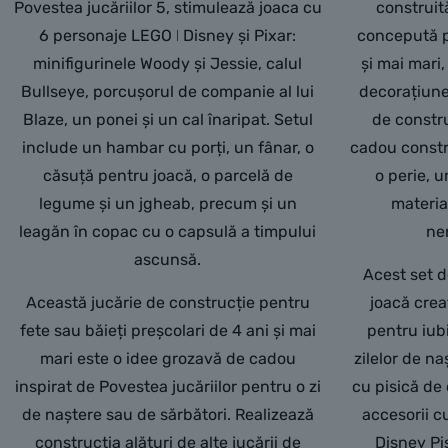
Povestea jucăriilor 5, stimulează joaca cu
construită
6 personaje LEGO ǀ Disney și Pixar:
concepută pe
minifigurinele Woody și Jessie, calul
și mai mari,
Bullseye, porcușorul de companie al lui
decorațiune 
Blaze, un ponei și un cal înaripat. Setul
de constru
include un hambar cu porți, un fânar, o
cadou constru
căsuță pentru joacă, o parcelă de
o perie, u
legume și un jgheab, precum și un
material
leagăn în copac cu o capsulă a timpului
ne
ascunsă.
Acest set d
Această jucărie de construcție pentru
joacă crea
fete sau băieți preșcolari de 4 ani și mai
pentru iub
mari este o idee grozavă de cadou
zilelor de na
inspirat de Povestea jucăriilor pentru o zi
cu pisică de 
de naștere sau de sărbători. Realizează
accesorii cu
construcția alături de alte jucării de
Disney Pis