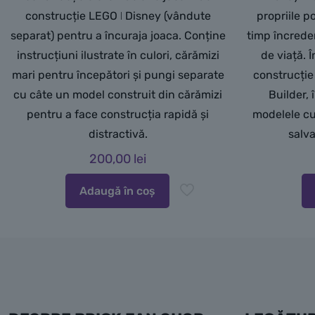
construcție LEGO ǀ Disney (vândute
propriile p
separat) pentru a încuraja joaca. Conține
timp încreder
instrucțiuni ilustrate în culori, cărămizi
de viață. 
mari pentru începători și pungi separate
construcție
cu câte un model construit din cărămizi
Builder, 
pentru a face construcția rapidă și
modelele cu 
distractivă.
salva
200,00
lei
Adaugă în coș