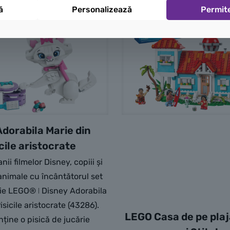
ă
Personalizează
Permit
dorabila Marie din
icile aristocrate
nii filmelor Disney, copiii și
 animale cu încântătorul set
ie LEGO® ǀ Disney Adorabila
isicile aristocrate (43286).
LEGO Casa de pe plajă 
nține o pisică de jucărie