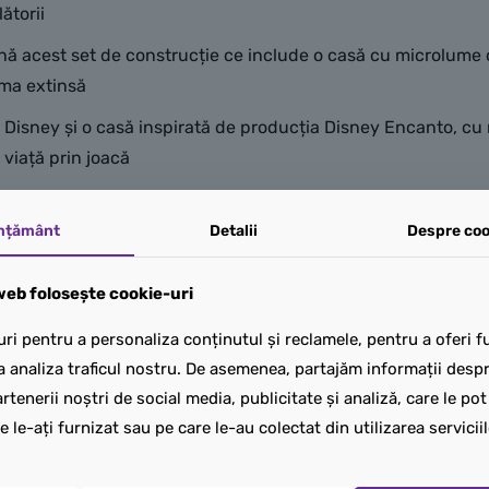
lătorii
nă acest set de construcție ce include o casă cu microlume c
ama extinsă
ǀ Disney și o casă inspirată de producția Disney Encanto, cu 
e viață prin joacă
 piese conține o un model construibil de casă Disney Encan
mțământ
Detalii
Despre coo
eb folosește cookie-uri
ri pentru a personaliza conținutul și reclamele, pentru a oferi fu
a analiza traficul nostru. De asemenea, partajăm informații despre
rtenerii noștri de social media, publicitate și analiză, care le po
e le-ați furnizat sau pe care le-au colectat din utilizarea serviciil