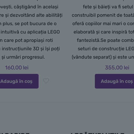
ovești, câștigând în același
fete și băieți va fi setu
e și dezvoltând alte abilități
construibil pomenit de toat
În plus, se pot bucura de o
oferă copiilor mai mari o co
 intuitivă cu aplicația LEGO
elaborată și care inspiră t
în care pot apropiași roti
fantezistă.Se poate comb
instrucțiunile 3D și își poți
seturi de construcție LE
 și urmări progresul.
(vândute separat) și este un
160,00
lei
355,00
lei
Adaugă în coș
Adaugă în coș