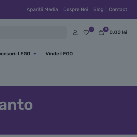
Apariții Media
Despre Noi
Blog
Contact
0
0
0,00
lei
cesorii LEGO
Vinde LEGO
canto