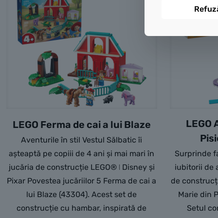
Refuz
LEGO A
LEGO Ferma de cai a lui Blaze
Pis
Aventurile în stil Vestul Sălbatic îi
așteaptă pe copiii de 4 ani și mai mari în
Surprinde fa
jucăria de construcție LEGO® ǀ Disney și
iubitorii de
Pixar Povestea jucăriilor 5 Ferma de cai a
de construcț
lui Blaze (43304). Acest set de
Marie din P
construcție cu hambar, inspirată de
Setul co