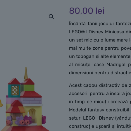
80,00
lei
Încântă fanii jocului fante
LEGO® ǀ Disney Minicasa din
un set mic cu o lume mare la
mai multe zone pentru poveș
un tobogan și alte elemente 
al micuței case Madrigal p
dimensiuni pentru distracție 
Acest cadou distractiv de z
accesorii pentru a inspira joa
în timp ce micuții creează 
Modelul fantasy construibil 
seturi LEGO ǀ Disney (vândut
construcție ușoară și intuit