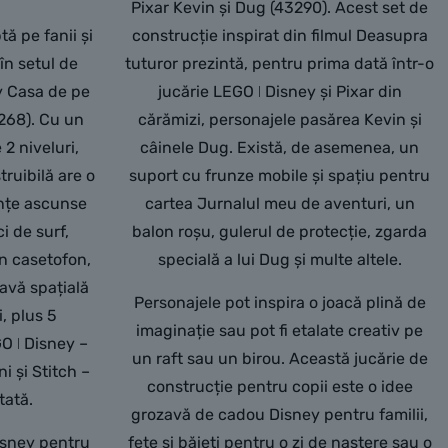
Pixar Kevin și Dug (43290). Acest set de
tă pe fanii și
construcție inspirat din filmul Deasupra
 în setul de
tuturor prezintă, pentru prima dată într-o
y Casa de pe
jucărie LEGO ǀ Disney și Pixar din
43268). Cu un
cărămizi, personajele pasărea Kevin și
2 niveluri,
câinele Dug. Există, de asemenea, un
ruibilă are o
suport cu frunze mobile și spațiu pentru
ințe ascunse
cartea Jurnalul meu de aventuri, un
i de surf,
balon roșu, gulerul de protecție, zgarda
un casetofon,
specială a lui Dug și multe altele.
avă spațială
Personajele pot inspira o joacă plină de
, plus 5
imaginație sau pot fi etalate creativ pe
O ǀ Disney –
un raft sau un birou. Această jucărie de
i și Stitch –
construcție pentru copii este o idee
tată.
grozavă de cadou Disney pentru familii,
isney pentru
fete și băieți pentru o zi de naștere sau o