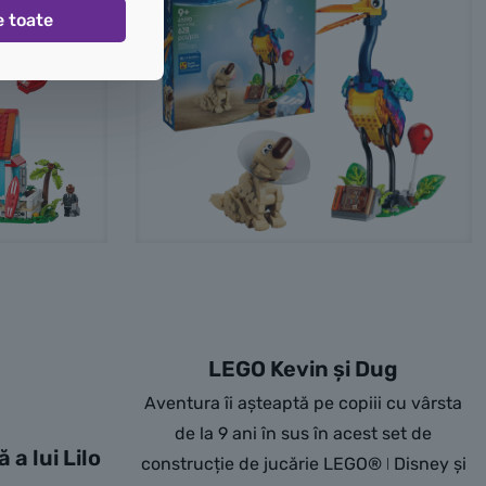
e toate
LEGO Kevin și Dug
Aventura îi așteaptă pe copiii cu vârsta
de la 9 ani în sus în acest set de
a lui Lilo
construcție de jucărie LEGO® ǀ Disney și