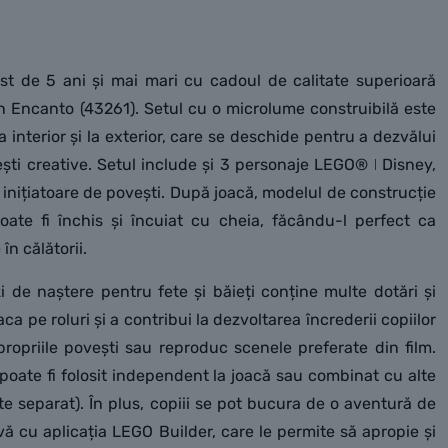
zist de 5 ani și mai mari cu cadoul de calitate superioară
 Encanto (43261). Setul cu o microlume construibilă este
 interior și la exterior, care se deschide pentru a dezvălui
ti creative. Setul include și 3 personaje LEGO® ǀ Disney,
inițiatoare de povești. După joacă, modelul de construcție
oate fi închis și încuiat cu cheia, făcându-l perfect ca
în călătorii.
i de naștere pentru fete și băieți conține multe dotări și
ca pe roluri și a contribui la dezvoltarea încrederii copiilor
propriile povești sau reproduc scenele preferate din film.
poate fi folosit independent la joacă sau combinat cu alte
e separat). În plus, copiii se pot bucura de o aventură de
ivă cu aplicația LEGO Builder, care le permite să apropie și