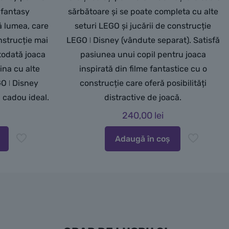
l fantasy
sărbătoare și se poate completa cu alte
ă lumea, care
seturi LEGO și jucării de construcție
nstrucție mai
LEGO ǀ Disney (vândute separat). Satisfă
otodată joaca
pasiunea unui copil pentru joaca
ina cu alte
inspirată din filme fantastice cu o
GO ǀ Disney
construcție care oferă posibilități
 cadou ideal.
distractive de joacă.
240,00
lei
Adaugă în coș