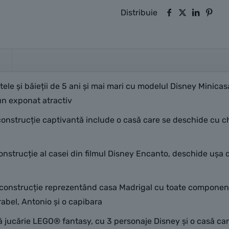
Distribuie
tele și băieții de 5 ani și mai mari cu modelul Disney Minic
 un exponat atractiv
construcție captivantă include o casă care se deschide cu ch
onstrucție al casei din filmul Disney Encanto, deschide ușa d
e construcție reprezentând casa Madrigal cu toate componente
rabel, Antonio și o capibara
ă jucărie LEGO® fantasy, cu 3 personaje Disney și o casă car