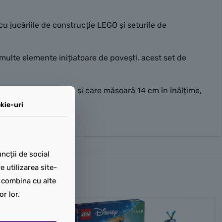
u jucăriile de construcție LEGO și seturile de
multe elemente inițiatoare de povești, acest set de
to care se deschide și care măsoară 14 cm în înălțime,
kie-uri
ncții de social
 utilizarea site-
t combina cu alte
or lor.