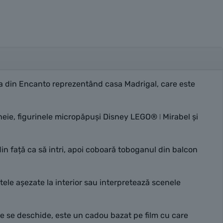
asa din Encanto reprezentând casa Madrigal, care este
eie, figurinele micropăpuși Disney LEGO® ǀ Mirabel și
in față ca să intri, apoi coboară toboganul din balcon
le așezate la interior sau interpretează scenele
e se deschide, este un cadou bazat pe film cu care