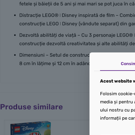
fetele și băieții de 5 ani și mai mari se pot juca în că
Distracție LEGO® ǀ Disney inspirată de film – Combi
construcție LEGO ǀ Disney (vândute separat) din g
Dezvoltă abilități de viață – Cu 3 personaje LEGO® 
construcție dezvoltă creativitatea și alte abilități d
Dimensiuni – Setul de construcție LEGO® din 186 de
8 cm în lățime și 12 cm în adâncime
Consi
Acest website w
Folosim cookie-u
media și pentru 
Produse similare
ului nostru cu pa
informații pe car