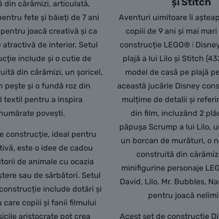
și Stitch
 din cărămizi, articulată,
ntru fete și băieți de 7 ani
Aventuri uimitoare îi așteap
 pentru joacă creativă și ca
copiii de 9 ani și mai mari
atractivă de interior. Setul
construcție LEGO® ǀ Disne
cție include și o cutie de
plajă a lui Lilo și Stitch (
ită din cărămizi, un șoricel,
model de casă pe plajă pe 
n pește și o fundă roz din
această jucărie Disney const
 textil pentru a inspira
mulțime de detalii și refer
numărate povești.
din film, incluzând 2 plăc
păpușa Scrump a lui Lilo, 
e construcție, ideal pentru
un borcan de murături, o n
tivă, este o idee de cadou
construită din cărămizi
itorii de animale cu ocazia
minifigurine personaje LEG
ștere sau de sărbători. Setul
David, Lilo, Mr. Bubbles, Nan
construcție include dotări și
pentru joacă nelimi
 care copiii și fanii filmului
icile aristocrate pot crea
Acest set de construcție D