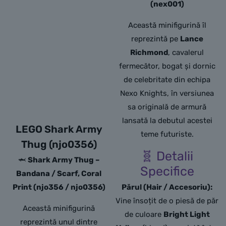
(nex001)
Această minifigurină îl
reprezintă pe
Lance
Richmond
, cavalerul
fermecător, bogat și dornic
de celebritate din echipa
Nexo Knights, în versiunea
sa originală de armură
lansată la debutul acestei
LEGO Shark Army
teme futuriste.
Thug (njo0356)
🧬 Detalii
🦈
Shark Army Thug –
Specifice
Bandana / Scarf, Coral
Print (njo356 / njo0356)
Părul (Hair / Accesoriu):
Vine însoțit de o piesă de păr
Această minifigurină
de culoare
Bright Light
reprezintă unul dintre