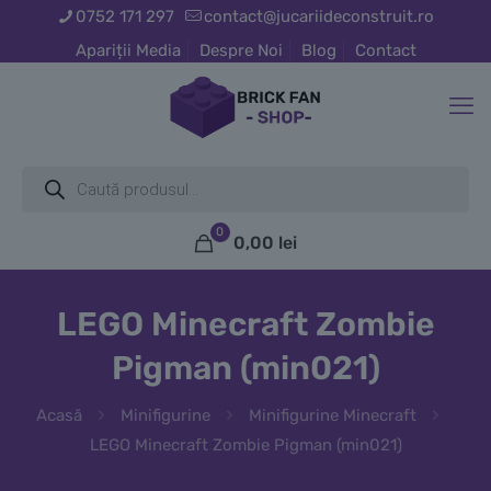
0752 171 297
contact@jucariideconstruit.ro
Apariții Media
Despre Noi
Blog
Contact
Products
search
0
0,00
lei
LEGO Minecraft Zombie
Pigman (min021)
Acasă
Minifigurine
Minifigurine Minecraft
LEGO Minecraft Zombie Pigman (min021)