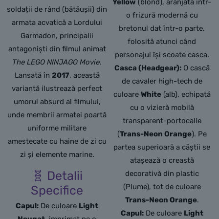
Yellow
(blond), aranjată într-
soldații de rând (bătăușii) din
o frizură modernă cu
armata acvatică a Lordului
bretonul dat într-o parte,
Garmadon,
principalii
folosită atunci când
antagoniști din filmul animat
personajul își scoate casca.
The LEGO NINJAGO Movie
.
Casca (Headgear):
O cască
Lansată în
2017
,
această
de cavaler high-tech de
variantă ilustrează perfect
culoare
White
(alb), echipată
umorul absurd al filmului,
cu o vizieră mobilă
unde membrii armatei poartă
transparent-portocalie
uniforme militare
(
Trans-Neon Orange
). Pe
amestecate cu haine de zi cu
partea superioară a căștii se
zi și elemente marine.
atașează o creastă
🧬 Detalii
decorativă din plastic
(Plume), tot de culoare
Specifice
Trans-Neon Orange
.
Capul:
De culoare
Light
Capul:
De culoare
Light