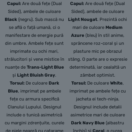
Capul:
Are două fețe (Dual
Capul:
Are două fețe (Dual
Sided), ambele de culoare
Sided), ambele de culoare
Black
(negru). Sub mască nu
Light Nougat
. Prezintă ochi
se află o față umană, ci o
mari de culoare
Medium
manifestare de energie pură
Azure
(bleu) în stil anime,
din umbre. Ambele fețe sunt
sprâncene roz-coral și un
imprimate cu ochi mari,
plasture mic pe obrazul
strălucitori și vene mistice în
stâng. O parte are o expresie
nuanțe de
Trans-Light Blue
determinată, iar cealaltă un
și
Light Bluish Gray
.
zâmbet optimist.
Torsul:
De culoare
Dark
Torsul:
De culoare
White
,
Blue
, imprimat pe ambele
imprimat pe ambele fețe cu
fețe cu armura specifică
jacheta ei tech-ninja.
Clanului Lupului. Designul
Designul include detalii
include o tunică asimetrică
asimetrice mari de culoare
cu margini zdrențuite, curele
Dark Navy Blue
(albastru
de piele neagră cu catarame
închis) și
Coral
, o curea