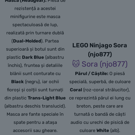
Masca (Headgear):
Piesa de
rezistență a acestei
minifigurine este masca
spectaculoasă de lup,
realizată prin turnare dublă
(
Dual-Molded
). Partea
LEGO Ninjago Sora
superioară și botul sunt din
(njo877)
plastic
Dark Blue
(albastru
🐱 Sora (njo877)
închis), fruntea și detaliile
blănii sunt conturate cu
Părul / Căștile:
O piesă
Black
(negru), iar ochii
specială, superbă, de culoare
fioroși și colții sunt turnați
Coral
(roz-coral strălucitor),
din plastic
Trans-Light Blue
ce reprezintă părul ei lung cu
(albastru deschis translucid).
breton, peste care are
Masca are fante speciale în
turnată o bandă de căști
spate pentru a atașa
audio cu urechi de pisică de
accesorii sau gheare.
culoare
White
(alb).