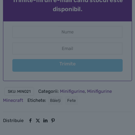
Trimite-mi un e-mail când stocul este
disponibil.
Trimite
Categorii:
Minifigurine
,
Minifigurine
SKU:
MIN021
Minecraft
Etichete:
Băieți
Fete
Distribuie