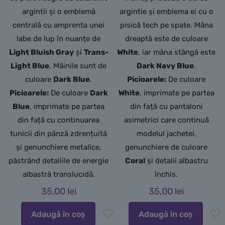
argintii și o emblemă
argintie și emblema ei cu o
centrală cu amprenta unei
pisică tech pe spate. Mâna
labe de lup în nuanțe de
dreaptă este de culoare
Light Bluish Gray
și
Trans-
White
, iar mâna stângă este
Light Blue
. Mâinile sunt de
Dark Navy Blue
.
culoare
Dark Blue
.
Picioarele:
De culoare
Picioarele:
De culoare
Dark
White
, imprimate pe partea
Blue
, imprimate pe partea
din față cu pantaloni
din față cu continuarea
asimetrici care continuă
tunicii din pânză zdrențuită
modelul jachetei,
și genunchiere metalice,
genunchiere de culoare
păstrând detaliile de energie
Coral
și detalii albastru
albastră translucidă.
închis.
35,00
lei
35,00
lei
Adaugă în coș
Adaugă în coș