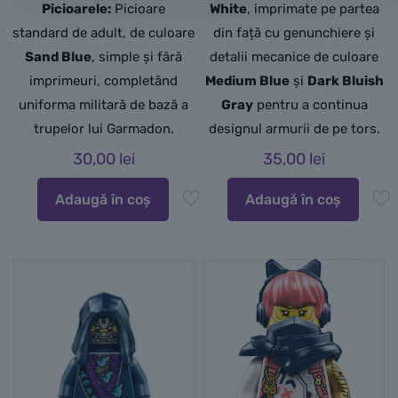
Picioarele:
Picioare
White
, imprimate pe partea
standard de adult,
de culoare
din față cu genunchiere și
Sand Blue
,
simple și fără
detalii mecanice de culoare
imprimeuri,
completând
Medium Blue
și
Dark Bluish
uniforma militară de bază a
Gray
pentru a continua
trupelor lui Garmadon.
designul armurii de pe tors.
30,00
lei
35,00
lei
Adaugă în coș
Adaugă în coș