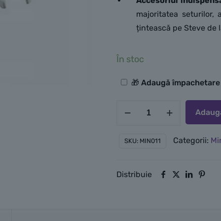
Accesoriul indispensa
majoritatea seturilor
țintească pe Steve de l
În stoc
Opțiuni
🎁 Adaugă împachetar
suplimentare
Cantitate
Adaugă
LEGO
Minecraft
Categorii:
Mi
SKU:
MIN011
Skeleton
(min011)
Distribuie