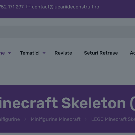
752 171 297
contact@jucariideconstruit.ro
ine
Tematici
Reviste
Seturi Retrase
Ac
necraft Skeleton 
ifigurine
Minifigurine Minecraft
LEGO Minecraft Ske