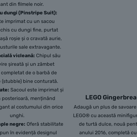
ant din filmele noir.
 dungi (Pinstripe Suit):
ste imprimat cu un sacou
nchis cu dungi fine, purtat
șă roșie și o cravată aurie,
gusturile sale extravagante.
cială vicleană:
Chipul său
vire șireată și un zâmbet
, completat de o barbă de
e (stubble) bine conturată.
pate:
Sacoul este imprimat și
LEGO Gingerbre
a posterioară, menținând
gant al costumului din orice
Adaugă un plus de savoare j
unghi.
LEGO® cu această minifigu
mple negre:
Oferă stabilitate
de turtă dulce, nouă pen
i pun în evidență designul
anului 2016, completă cu