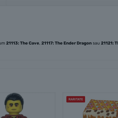
ecum
21113: The Cave
,
21117: The Ender Dragon
sau
21121: 
RARITATE