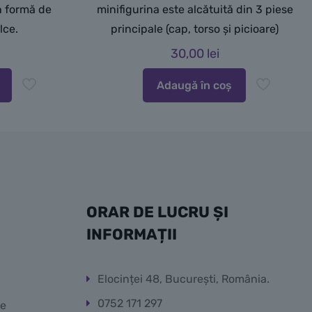
în formă de
minifigurina este alcătuită din 3 piese
lce.
principale (cap, torso și picioare)
30,00
lei
Adaugă în coș
ORAR DE LUCRU ȘI
INFORMAȚII
Elocinței 48, București, România.
0752 171 297
te