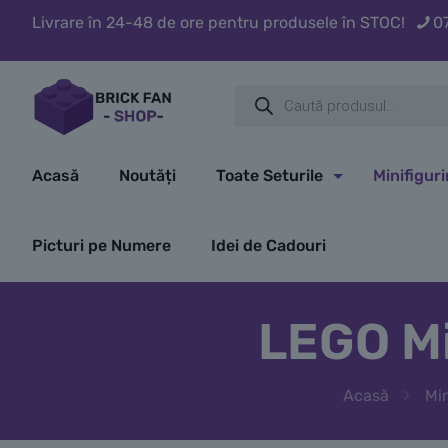
Livrare în 24-48 de ore pentru produsele în STOC!
0
Products
search
Acasă
Noutăți
Toate Seturile
Minifigur
Picturi pe Numere
Idei de Cadouri
LEGO Mi
Acasă
Min