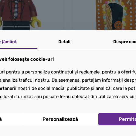
mțământ
Detalii
Despre coo
eb folosește cookie-uri
ri pentru a personaliza conținutul și reclamele, pentru a oferi fu
a analiza traficul nostru. De asemenea, partajăm informații despre
rtenerii noștri de social media, publicitate și analiză, care le po
e le-ați furnizat sau pe care le-au colectat din utilizarea serviciil
ă
Personalizează
Permit