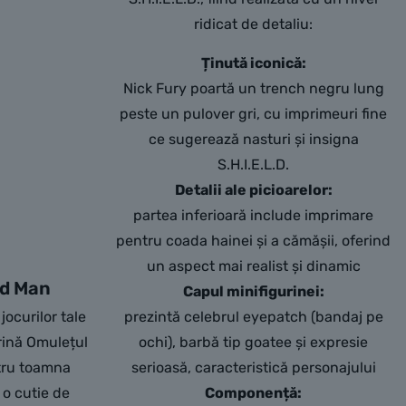
ridicat de detaliu:
Ținută iconică:
Nick Fury poartă un trench negru lung
peste un pulover gri, cu imprimeuri fine
ce sugerează nasturi și insigna
S.H.I.E.L.D.
Detalii ale picioarelor:
partea inferioară include imprimare
pentru coada hainei și a cămășii, oferind
un aspect mai realist și dinamic
ad Man
Capul minifigurinei:
ocurilor tale
prezintă celebrul eyepatch (bandaj pe
rină Omulețul
ochi), barbă tip goatee și expresie
tru toamna
serioasă, caracteristică personajului
 o cutie de
Componență: