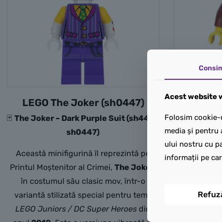
Consi
Acest website w
LEGO The Joker (sh0447)
Folosim cookie-u
🃏
The Joker – Dark Purple Suit (sh447 /
media și pentru 
sh0447)
ului nostru cu pa
Această minifigurină îl reprezintă pe
informații pe car
Printul Moștenitor al Crimei,
The Joker
,
în costumul său clasic mov, într-o
Refuz
variantă stilizată special pentru tema
LEGO Juniors / DC Super Heroes
din