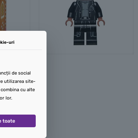
kie-uri
ncții de social
 utilizarea site-
t combina cu alte
or lor.
e toate