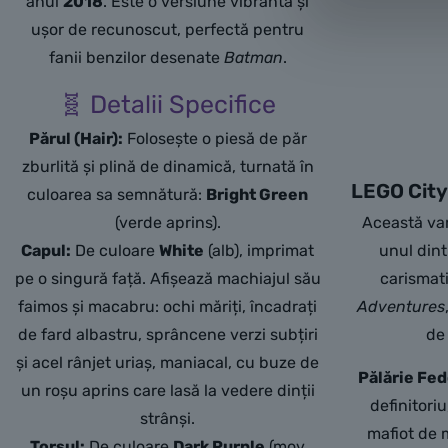
anul
2018
. Este o versiune vibrantă și
ușor de recunoscut, perfectă pentru
fanii benzilor desenate
Batman
.
🧬 Detalii Specifice
Părul (Hair):
Folosește o piesă de păr
zburlită și plină de dinamică, turnată în
LEGO City
culoarea sa semnătură:
Bright Green
(verde aprins).
Această var
Capul:
De culoare
White
(alb), imprimat
unul dint
pe o singură față. Afișează machiajul său
carismati
faimos și macabru: ochi măriți, încadrați
Adventures
de fard albastru, sprâncene verzi subțiri
de
și acel rânjet uriaș, maniacal, cu buze de
Pălărie Fed
un roșu aprins care lasă la vedere dinții
definitoriu
strânși.
mafiot de 
Torsul:
De culoare
Dark Purple
(mov