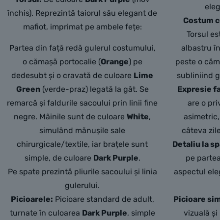
eleg
închis). Reprezintă taiorul său elegant de
Costum cu
mafiot, imprimat pe ambele fețe:
Torsul e
Partea din față redă gulerul costumului,
albastru î
o cămașă portocalie (
Orange
) pe
peste o căma
dedesubt și o cravată de culoare
Lime
subliniind 
Green
(verde-praz) legată la gât. Se
Expresie fa
remarcă și faldurile sacoului prin linii fine
are o pri
negre. Mâinile sunt de culoare
White
,
asimetric
simulând mănușile sale
câteva zil
chirurgicale/textile, iar brațele sunt
Detaliu la s
simple, de culoare
Dark Purple
.
pe parte
Pe spate prezintă pliurile sacoului și linia
aspectul ele
gulerului.
Picioarele:
Picioare standard de adult,
Picioare si
turnate în culoarea
Dark Purple
, simple
vizuală ș