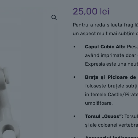
25,00
lei
Pentru a reda silueta fragil
un aspect mult mai subțire d
Capul Cubic Alb:
Piesa
având imprimate doar or
Expresia este una neut
Brațe și Picioare de
folosește brațele subțir
în temele Castle/Pirat
umblătoare.
Torsul „Osuos”:
Torsul
și ale coloanei vertebra