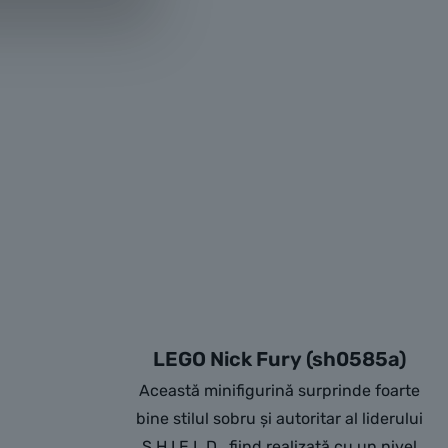
LEGO Nick Fury (sh0585a)
Această minifigurină surprinde foarte
bine stilul sobru și autoritar al liderului
S.H.I.E.L.D., fiind realizată cu un nivel