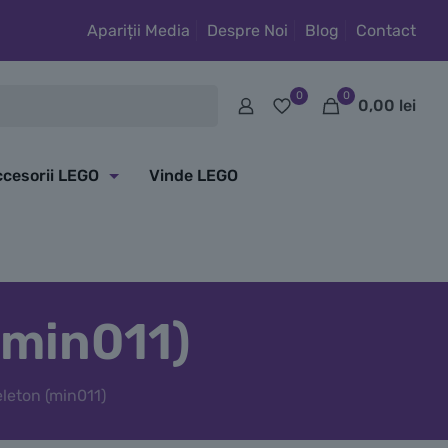
Apariții Media
Despre Noi
Blog
Contact
0
0
0,00
lei
cesorii LEGO
Vinde LEGO
(min011)
leton (min011)