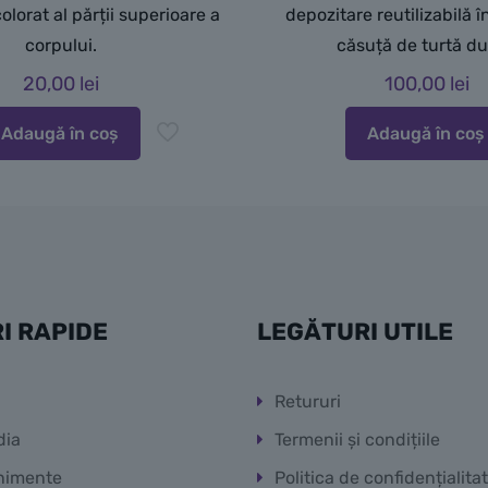
olorat al părții superioare a
depozitare reutilizabilă 
corpului.
căsuță de turtă du
20,00
lei
100,00
lei
Adaugă în coș
Adaugă în coș
I RAPIDE
LEGĂTURI UTILE
Retururi
dia
Termenii și condițiile
nimente
Politica de confidențialita