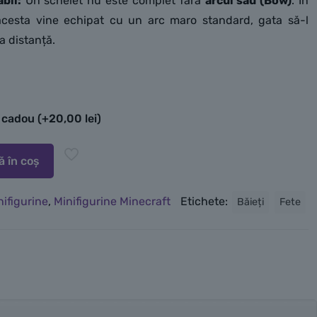
bil:
Un schelet nu este complet fără
arcul său (Bow)
. În
, acesta vine echipat cu un arc maro standard, gata să-l
a distanță.
e cadou
(+
20,00
lei
)
 în coș
nifigurine
,
Minifigurine Minecraft
Etichete:
Băieți
Fete