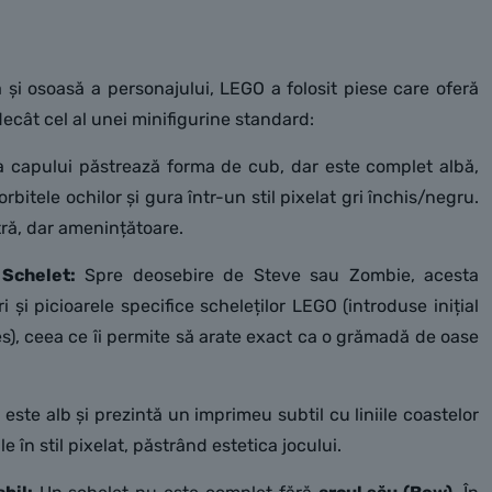
ă și osoasă a personajului, LEGO a folosit piese care oferă
ecât cel al unei minifigurine standard:
 capului păstrează forma de cub, dar este complet albă,
bitele ochilor și gura într-un stil pixelat gri închis/negru.
ră, dar amenințătoare.
 Schelet:
Spre deosebire de Steve sau Zombie, acesta
i și picioarele specifice scheleților LEGO (introduse inițial
es), ceea ce îi permite să arate exact ca o grămadă de oase
 este alb și prezintă un imprimeu subtil cu liniile coastelor
le în stil pixelat, păstrând estetica jocului.