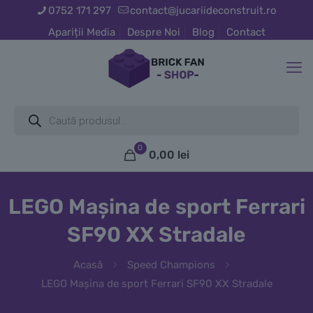
0752 171 297
contact@jucariideconstruit.ro
Apariții Media
Despre Noi
Blog
Contact
Products
search
0
0,00
lei
LEGO Mașina de sport Ferrari
SF90 XX Stradale
Acasă
Speed Champions
LEGO Mașina de sport Ferrari SF90 XX Stradale