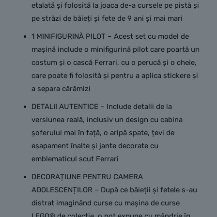
etalată și folosită la joaca de-a cursele pe pistă și
pe străzi de băieți și fete de 9 ani și mai mari
1 MINIFIGURINĂ PILOT – Acest set cu model de
mașină include o minifigurină pilot care poartă un
costum și o cască Ferrari, cu o perucă și o cheie,
care poate fi folosită și pentru a aplica stickere și
a separa cărămizi
DETALII AUTENTICE – Include detalii de la
versiunea reală, inclusiv un design cu cabina
șoferului mai în față, o aripă spate, țevi de
eșapament înalte și jante decorate cu
emblematicul scut Ferrari
DECORAȚIUNE PENTRU CAMERA
ADOLESCENȚILOR – După ce băieții și fetele s-au
distrat imaginând curse cu mașina de curse
LEGO® de colecție, o pot expune cu mândrie în