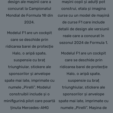
design ale mașinii care a
mașini copii și adulți pot
concurat la Campionatul
construi, etala și imagina
Mondial de Formula 1® din
curse cu un model de mașină
2024.
de curse F1 care include
detalii de design ale versiunii
Modelul F1 are un cockpit
reale care a concurat în
care se deschide prin
sezonul 2024 de Formula 1.
ridicarea barei de protecție
Halo, o aripă spate,
Modelul F1 are un cockpit
suspensie cu braț
care se deschide prin
triunghiular, stickere ale
ridicarea barei de protecție
sponsorilor și anvelope
Halo, o aripă spate,
spate mai late, imprimate cu
suspensie cu braț
numele „Pirelli”. Modelul
triunghiular, stickere ale
construibil include și o
sponsorilor și anvelope
minifigurină pilot care poartă
spate mai late, imprimate cu
ținuta Mercedes-AMG
numele „Pirelli”. Mașina de