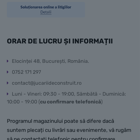
ORAR DE LUCRU ȘI INFORMAȚII
Elocinței 48, București, România.
0752 171 297
contact@jucariideconstruit.ro
Luni - Vineri: 09:30 - 19:00, Sâmbătă - Duminică:
10:00 - 19:00 (
cu confirmare telefonică
)
Programul magazinului poate să difere dacă
suntem plecați cu livrări sau evenimente, vă rugăm
să ne contactați telefonic pentru confirmare.