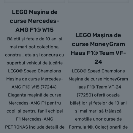
LEGO Mașina de
curse Mercedes-
AMG F1® W15
LEGO Mașina de
Băieții și fetele de 10 ani și
curse MoneyGram
mai mari pot colecționa,
Haas F1® Team VF-
construi, etala și concura cu
24
superbul vehicul de jucărie
LEGO® Speed Champions
LEGO® Speed Champions
Mașina de curse Mercedes-
Mașina de curse MoneyGram
AMG F1® W15 (77244).
Haas F1® Team VF-24
Eleganta mașină de curse
(77250) oferă ocazia
Mercedes-AMG F1 pentru
băieților și fetelor de 10 ani
copii și pentru fanii echipei
și mai mari să trăiască
F1 Mercedes-AMG
emoțiile unor curse de
PETRONAS include detalii de
Formula 1®. Colecționarii de