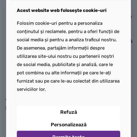
Pentru prima dată, acest
Această mașină de jucărie
atractiv model Bugatti
construită din cărămizi
Acest website web folosește cookie-uri
permite fanilor mașinii și ai
include multe dintre detaliile
Folosim cookie-uri pentru a personaliza
seriei de jocuri video Gran
celebre ale modelului văzut
conținutul și reclamele, pentru a oferi funcții de
Turismo să exploreze
în popularele filme.
social media și pentru a analiza traficul nostru.
eleganța și performanța
Construiește această mașină
De asemenea, partajăm informații despre
acestei minuni inginerești.
emblematică cu un
utilizarea site-ului nostru cu partenerii noștri
Acest model de mașină
paratrăsnet și o plăcuță de
de social media, publicitate și analiză, care le
Bugatti include detalii de la
înmatriculare din California
pot combina cu alte informații pe care le-ați
mașina creată de Bugatti
ca în primul film, apoi
furnizat sau pe care le-au colectat din utilizarea
pentru jocul video Gran
reconstruiește-o în
serviciilor lor.
Turismo în 2015. Are un
versiunea sa zburătoare din
calandru frontal în formă de
cel de-al doilea film, cu Mr.
potcoavă, aripă spate, faruri
Fusion, o plăcuță de
Refuză
distinctive cu 8 „ochi”, un
înmatriculare portocalie și
eleron de acoperiș și
roțile înclinate pe o parte.
Personalizează
anvelope late imprimate cu
Permite toate
Ambele versiuni includ guri