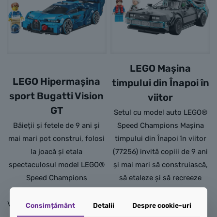
LEGO Mașina
LEGO Hipermașina
timpului din Înapoi în
sport Bugatti Vision
viitor
GT
Setul cu model auto LEGO®
Băieții și fetele de 9 ani și
Speed Champions Mașina
mai mari pot construi, folosi
timpului din Înapoi în viitor
la joacă și etala
(77256) invită copiii de 9 ani
spectaculosul model LEGO®
și mai mari să construiască,
Speed Champions
să etaleze și să recreeze
Hipermașina sport Bugatti
acțiunea din renumita
Vision Gran Turismo (77253).
franciză cinematografică.
Consimțământ
Detalii
Despre cookie-uri