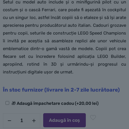
Setul cu model auto include și o minifigurină pilot cu un
costum și o cască Ferrari, care poate fi așezată în cockpitul
cu un singur loc, astfel încât copiii să o etaleze și să își arate
aprecierea pentru producătorul auto italian. Cadouri grozave
pentru copii, seturile de construcție LEGO Speed Champions
îi invită pe aceștia să asambleze replici ale unor vehicule
emblematice dintr-o gamă vastă de modele. Copiii pot crea
fiecare set cu încredere folosind aplicația LEGO Builder,
apropiind, rotind în 3D și urmărindu-și progresul cu
instrucțiuni digitale ușor de urmat.
În stoc furnizor (livrare în 2-7 zile lucrătoare)
Opțiuni
🎁 Adaugă împachetare cadou
(+
20,00
lei
)
suplimentare
Cantitate
Adaugă în coș
LEGO