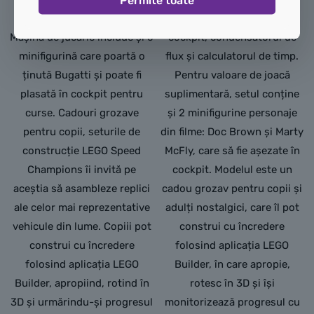
„Michelin”.
de ventilație în spate, un
Mașina de jucărie include și o
cockpit, condensatorul de
minifigurină care poartă o
flux și calculatorul de timp.
ținută Bugatti și poate fi
Pentru valoare de joacă
plasată în cockpit pentru
suplimentară, setul conține
curse. Cadouri grozave
și 2 minifigurine personaje
pentru copii, seturile de
din filme: Doc Brown și Marty
construcție LEGO Speed
McFly, care să fie așezate în
Champions îi invită pe
cockpit. Modelul este un
aceștia să asambleze replici
cadou grozav pentru copii și
ale celor mai reprezentative
adulți nostalgici, care îl pot
vehicule din lume. Copiii pot
construi cu încredere
construi cu încredere
folosind aplicația LEGO
folosind aplicația LEGO
Builder, în care apropie,
Builder, apropiind, rotind în
rotesc în 3D și își
3D și urmărindu-și progresul
monitorizează progresul cu