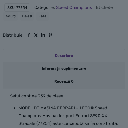
Mașina
Categorie:
Speed Champions
Etichete:
SKU:
77254
de
Adulți
Băieți
Fete
sport
Ferrari
SF90
Distribuie
XX
Stradale
Descriere
Informații suplimentare
Recenzii
0
Setul conține 339 de piese.
MODEL DE MAȘINĂ FERRARI – LEGO® Speed
Champions Mașina de sport Ferrari SF90 XX
Stradale (77254) este concepută să fie construită,